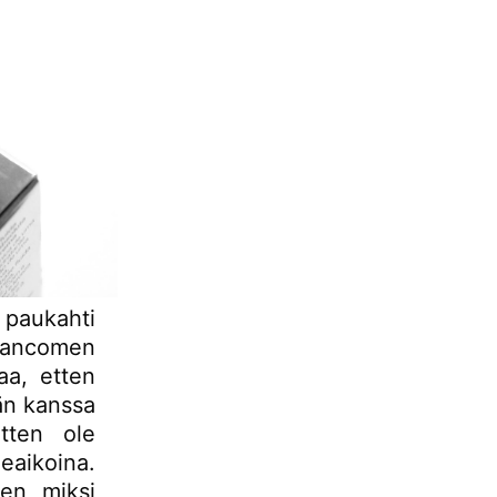
 paukahti
 Lancomen
aa, etten
män kanssa
etten ole
eaikoina.
aen, miksi