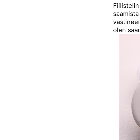
Fiilistel
saamista
vastinee
olen saan