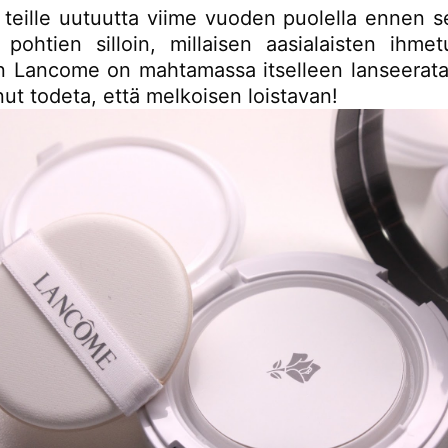
in teille uutuutta viime vuoden puolella ennen s
 pohtien silloin, millaisen aasialaisten ihmet
n Lancome on mahtamassa itselleen lanseerata.
ut todeta, että melkoisen loistavan!