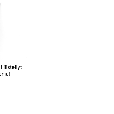
listellyt
onia!