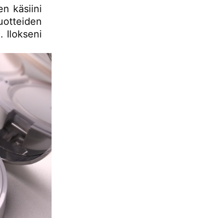
en käsiini
uotteiden
 Ilokseni