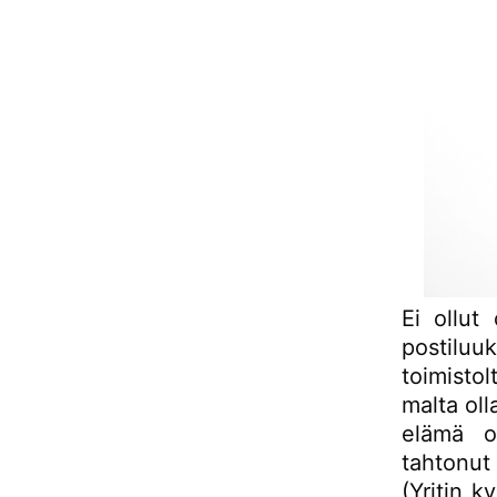
Ei ollut
postiluu
toimisto
malta oll
elämä on
tahtonut
(Yritin k