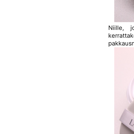
Niille, 
kerratta
pakkausm