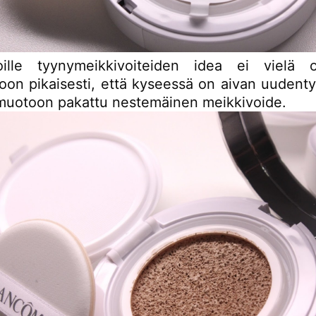
joille tyynymeikkivoiteiden idea ei vielä 
koon pikaisesti, että kyseessä on aivan uudent
uotoon pakattu nestemäinen meikkivoide.