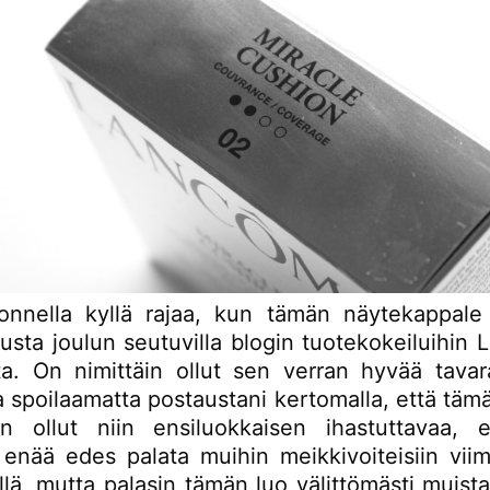
 onnella kyllä rajaa, kun tämän näytekappale
kusta joulun seutuvilla blogin tuotekokeiluihin
lta. On nimittäin ollut sen verran hyvää tavar
a spoilaamatta postaustani kertomalla, että tä
 ollut niin ensiluokkaisen ihastuttavaa, 
 enää edes palata muihin meikkivoiteisiin viim
yllä, mutta palasin tämän luo välittömästi muist