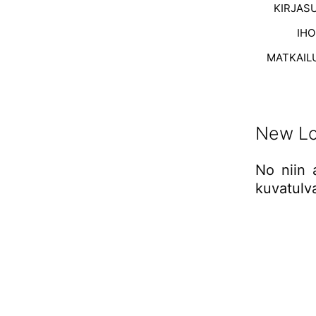
KIRJAS
IH
MATKAIL
New Lo
No niin 
kuvatulv