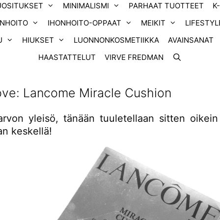
UOSITUKSET
MINIMALISMI
PARHAAT TUOTTEET
K
ONHOITO
IHONHOITO-OPPAAT
MEIKIT
LIFESTYL
U
HIUKSET
LUONNONKOSMETIIKKA
AVAINSANAT
HAASTATTELUT
VIRVE FREDMAN
ve: Lancome Miracle Cushion
arvon yleisö, tänään tuuletellaan sitten oikein
an keskellä!