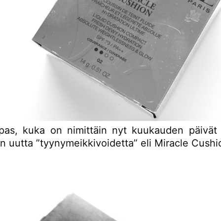
pas, kuka on nimittäin nyt kuukauden päivät fii
 uutta ”tyynymeikkivoidetta” eli Miracle Cushi