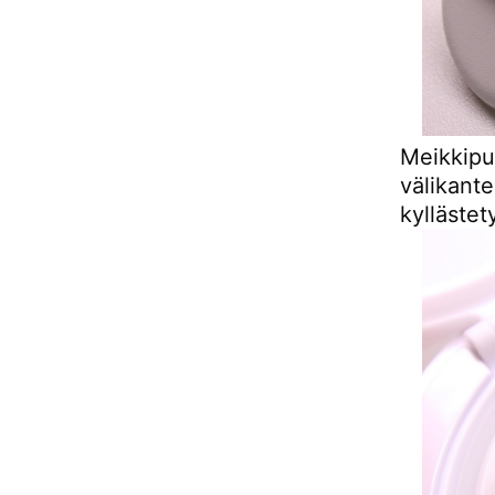
Meikkipuu
välikan
kyllästet