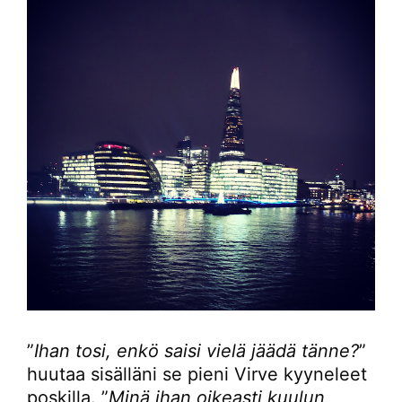
”
Ihan tosi, enkö saisi vielä jäädä tänne?
”
huutaa sisälläni se pieni Virve kyyneleet
poskilla. ”
Minä ihan oikeasti kuulun