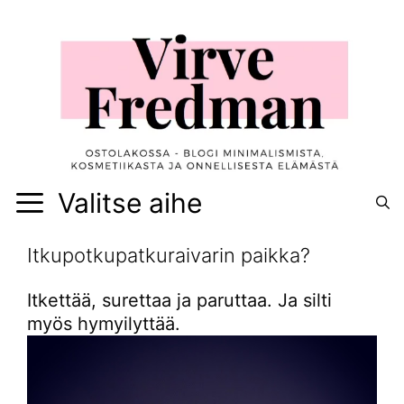
Siirry
sisältöön
Valitse aihe
Itkupotkupatkuraivarin paikka?
Itkettää, surettaa ja paruttaa. Ja silti
myös hymyilyttää.