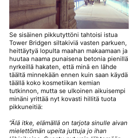
Se sisäinen pikkutyttöni tahtoisi istua
Tower Bridgen siltakiviä vasten parkuen,
heittäytyä lopulta maahan makaamaan ja
huutaa naama punaisena betonia pienillä
nyrkeillä hakaten, että minä en lähde
täältä minnekään ennen kuin saan käydä
täällä koko kosmetiikan kemian
tutkinnon, mutta se ulkoinen aikuisempi
minäni yrittää nyt kovasti hillitä tuota
pikkuneitiä:
”Älä itke, elämällä on tarjota sinulle aivan
mielettömän upeita juttuja jo ihan