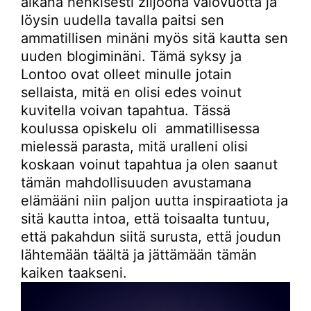
aikana henkisesti ziljoona valovuotta ja
löysin uudella tavalla paitsi sen
ammatillisen minäni myös sitä kautta sen
uuden blogiminäni. Tämä syksy ja
Lontoo ovat olleet minulle jotain
sellaista, mitä en olisi edes voinut
kuvitella voivan tapahtua. Tässä
koulussa opiskelu oli ammatillisessa
mielessä parasta, mitä uralleni olisi
koskaan voinut tapahtua ja olen saanut
tämän mahdollisuuden avustamana
elämääni niin paljon uutta inspiraatiota ja
sitä kautta intoa, että toisaalta tuntuu,
että pakahdun siitä surusta, että joudun
lähtemään täältä ja jättämään tämän
kaiken taakseni.