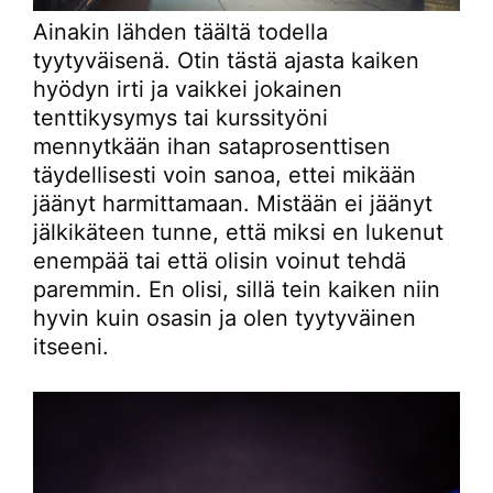
Ainakin lähden täältä todella
tyytyväisenä. Otin tästä ajasta kaiken
hyödyn irti ja vaikkei jokainen
tenttikysymys tai kurssityöni
mennytkään ihan sataprosenttisen
täydellisesti voin sanoa, ettei mikään
jäänyt harmittamaan. Mistään ei jäänyt
jälkikäteen tunne, että miksi en lukenut
enempää tai että olisin voinut tehdä
paremmin. En olisi, sillä tein kaiken niin
hyvin kuin osasin ja olen tyytyväinen
itseeni.