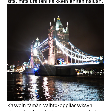
sitä, mitä uraltani kaikkein eniten haluan.
Kasvoin tämän vaihto-oppilassyksyni