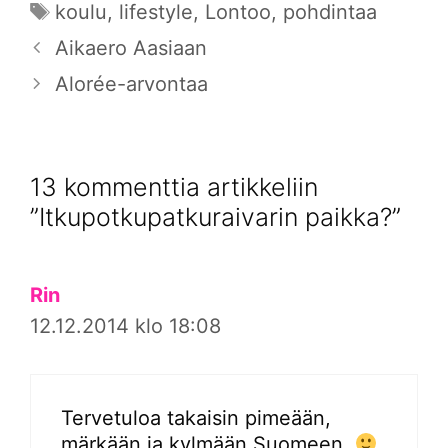
Avainsanat
koulu
,
lifestyle
,
Lontoo
,
pohdintaa
Aikaero Aasiaan
Alorée-arvontaa
13 kommenttia artikkeliin
”Itkupotkupatkuraivarin paikka?”
Rin
12.12.2014 klo 18:08
Tervetuloa takaisin pimeään,
märkään ja kylmään Suomeen.