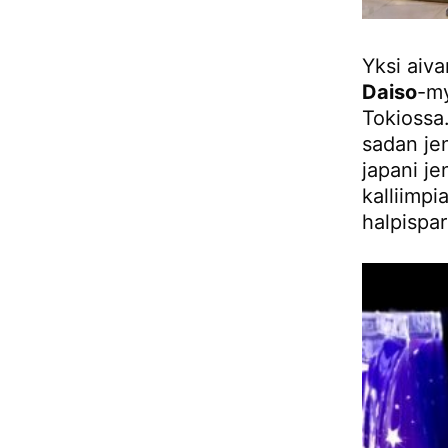
Yksi aiva
Daiso
-my
Tokiossa
sadan jen
japani j
kalliimpi
halpispar