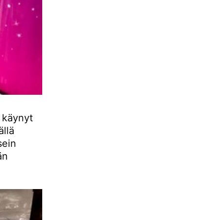
 käynyt
llä
sein
än