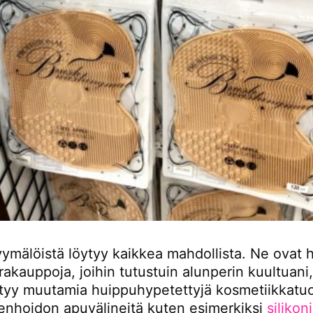
ymälöistä löytyy kaikkea mahdollista. Ne ovat h
akauppoja, joihin tutustuin alunperin kuultuani,
ytyy muutamia huippuhypetettyjä kosmetiikkatuot
nhoidon apuvälineitä kuten esimerkiksi
silikon