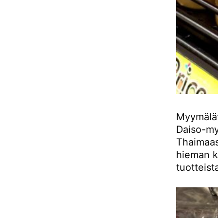
Myymälät
Daiso-my
Thaimaas
hieman k
tuotteis