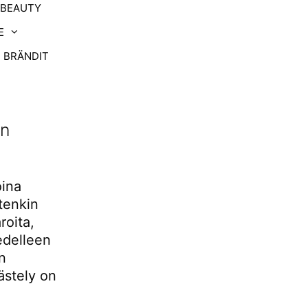
-BEAUTY
E
BRÄNDIT
en
oina
tenkin
roita,
edelleen
n
ästely on