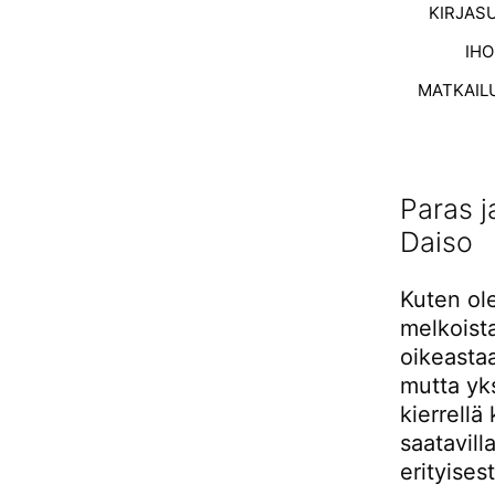
KIRJAS
IH
MATKAIL
Paras j
Daiso
Kuten ole
melkoist
oikeastaa
mutta yks
kierrellä
saatavil
erityises