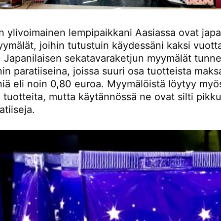
n ylivoimainen lempipaikkani Aasiassa ovat japa
ymälät, joihin tutustuin käydessäni kaksi vuotta
. Japanilaisen sekatavaraketjun myymälät tunn
in paratiiseina, joissa suuri osa tuotteista mak
eniä eli noin 0,80 euroa. Myymälöistä löytyy my
a tuotteita, mutta käytännössä ne ovat silti pikk
atiiseja.