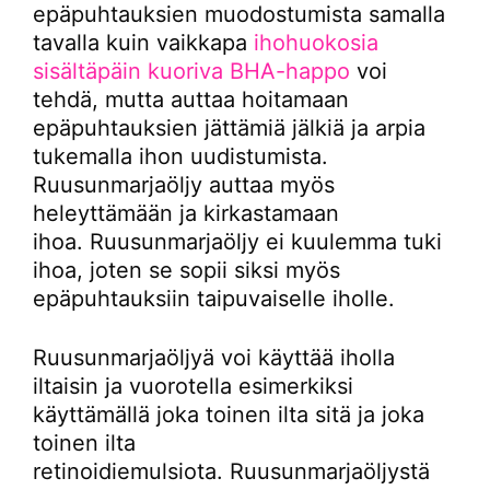
epäpuhtauksien muodostumista samalla
tavalla kuin vaikkapa
ihohuokosia
sisältäpäin kuoriva BHA-happo
voi
tehdä, mutta auttaa hoitamaan
epäpuhtauksien jättämiä jälkiä ja arpia
tukemalla ihon uudistumista.
Ruusunmarjaöljy auttaa myös
heleyttämään ja kirkastamaan
ihoa. Ruusunmarjaöljy ei kuulemma tuki
ihoa, joten se sopii siksi myös
epäpuhtauksiin taipuvaiselle iholle.
Ruusunmarjaöljyä voi käyttää iholla
iltaisin ja vuorotella esimerkiksi
käyttämällä joka toinen ilta sitä ja joka
toinen ilta
retinoidiemulsiota. Ruusunmarjaöljystä