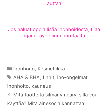
auttaa
Jos haluat oppia lisää ihonhoidosta, tilaa
kirjani Täydellinen iho täältä.
Kategoriat
Ihonhoito
,
Kosmetiikka
Avainsanat
AHA & BHA
,
finnit
,
iho-ongelmat
,
ihonhoito
,
kauneus
Mitä tuotteita silmänympäryksillä voi
käyttää? Mitä ainesosia kannattaa