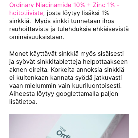
Ordinary Niacinamide 10% + Zinc 1% -
hoitotiiviste
, josta löytyy lisäksi 1%
sinkkiä. Myös sinkki tunnetaan ihoa
rauhoittavista ja tulehduksia ehkäisevistä
ominaisuuksistaan.
Monet käyttävät sinkkiä myös sisäisesti
ja syövät sinkkitabletteja helpottaakseen
aknen oireita. Korkeita annoksia sinkkiä
ei kuitenkaan kannata syödä jatkuvasti
vaan mielummin vain kuuriluontoisesti.
Aiheesta löytyy googlettamalla paljon
lisätietoa.