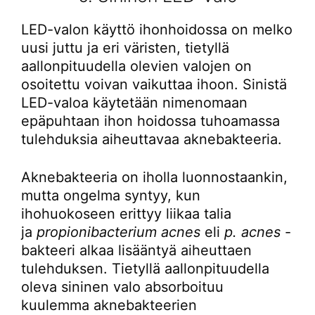
LED-valon käyttö ihonhoidossa on melko
uusi juttu ja eri väristen, tietyllä
aallonpituudella olevien valojen on
osoitettu voivan vaikuttaa ihoon. Sinistä
LED-valoa käytetään nimenomaan
epäpuhtaan ihon hoidossa tuhoamassa
tulehduksia aiheuttavaa aknebakteeria.
Aknebakteeria on iholla luonnostaankin,
mutta ongelma syntyy, kun
ihohuokoseen erittyy liikaa talia
ja
propionibacterium acnes
eli
p. acnes
-
bakteeri alkaa lisääntyä aiheuttaen
tulehduksen. Tietyllä aallonpituudella
oleva sininen valo absorboituu
kuulemma aknebakteerien