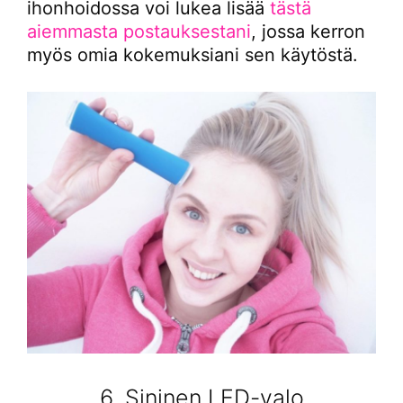
ihonhoidossa voi lukea lisää
tästä
aiemmasta postauksestani
, jossa kerron
myös omia kokemuksiani sen käytöstä.
6. Sininen LED-valo