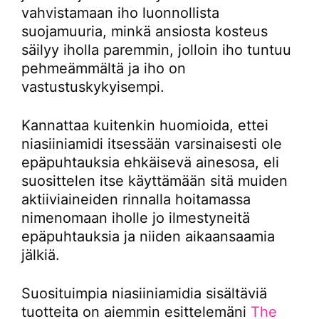
vahvistamaan iho luonnollista
suojamuuria, minkä ansiosta kosteus
säilyy iholla paremmin, jolloin iho tuntuu
pehmeämmältä ja iho on
vastustuskykyisempi.
Kannattaa kuitenkin huomioida, ettei
niasiiniamidi itsessään varsinaisesti ole
epäpuhtauksia ehkäisevä ainesosa, eli
suosittelen itse käyttämään sitä muiden
aktiiviaineiden rinnalla hoitamassa
nimenomaan iholle jo ilmestyneitä
epäpuhtauksia ja niiden aikaansaamia
jälkiä.
Suosituimpia niasiiniamidia sisältäviä
tuotteita on aiemmin esittelemäni
The