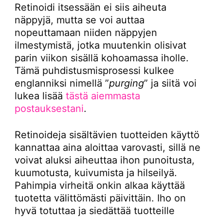
Retinoidi itsessään ei siis aiheuta
näppyjä, mutta se voi auttaa
nopeuttamaan niiden näppyjen
ilmestymistä, jotka muutenkin olisivat
parin viikon sisällä kohoamassa iholle.
Tämä puhdistusmisprosessi kulkee
englanniksi nimellä ”
purging
” ja siitä voi
lukea lisää
tästä aiemmasta
postauksestani
.
Retinoideja sisältävien tuotteiden käyttö
kannattaa aina aloittaa varovasti, sillä ne
voivat aluksi aiheuttaa ihon punoitusta,
kuumotusta, kuivumista ja hilseilyä.
Pahimpia virheitä onkin alkaa käyttää
tuotetta välittömästi päivittäin. Iho on
hyvä totuttaa ja siedättää tuotteille