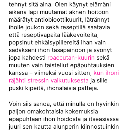
tehnyt sitä aina. Olen käynyt elämäni
aikana läpi muutamat aknen hoitoon
määrätyt antiobioottikuurit, lätrännyt
iholle joukon sekä reseptillä saatavia
että reseptivapaita lääkevoiteita,
popsinut ehkäisypillereitä ihan vain
sadakseni ihon tasapainoon ja syönyt
jopa kahdesti
roaccutan-kuurin
sekä
muuten vain taistellut epäpuhtauksien
kanssa – viimeksi vuosi sitten,
kun ihoni
räjähti stressin vaikutuksesta
ja sille
puski kipeitä, ihonalaisia patteja.
Voin siis sanoa, että minulla on hyvinkin
paljon omakohtaisia kokemuksia
epäpuhtaan ihon hoidosta ja itseasiassa
juuri sen kautta alunperin kiinnostuinkin