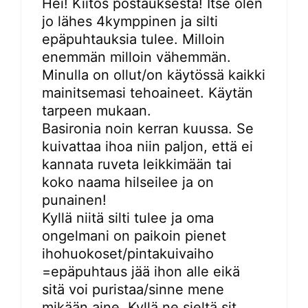
Hei! Kiitos postauksesta! Itse olen
jo lähes 4kymppinen ja silti
epäpuhtauksia tulee. Milloin
enemmän milloin vähemmän.
Minulla on ollut/on käytössä kaikki
mainitsemasi tehoaineet. Käytän
tarpeen mukaan.
Basironia noin kerran kuussa. Se
kuivattaa ihoa niin paljon, että ei
kannata ruveta leikkimään tai
koko naama hilseilee ja on
punainen!
Kyllä niitä silti tulee ja oma
ongelmani on paikoin pienet
ihohuokoset/pintakuivaiho
=epäpuhtaus jää ihon alle eikä
sitä voi puristaa/sinne mene
mikään aine. Kyllä ne sieltä sit