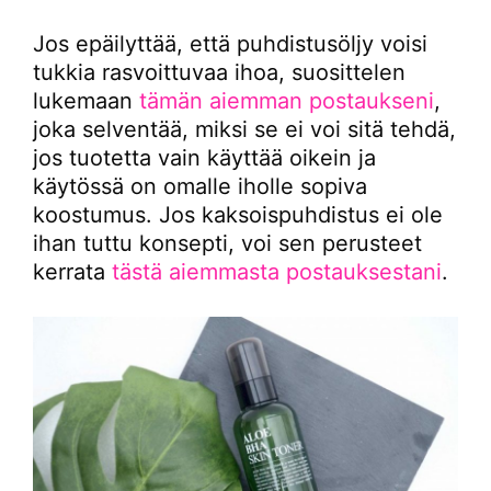
Jos epäilyttää, että puhdistusöljy voisi
tukkia rasvoittuvaa ihoa, suosittelen
lukemaan
tämän aiemman postaukseni
,
joka selventää, miksi se ei voi sitä tehdä,
jos tuotetta vain käyttää oikein ja
käytössä on omalle iholle sopiva
koostumus. Jos kaksoispuhdistus ei ole
ihan tuttu konsepti, voi sen perusteet
kerrata
tästä aiemmasta postauksestani
.