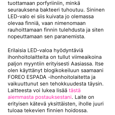
tuottamaan porfyriiniin, minkä
seurauksena bakteeri tuhoutuu. Sininen
LED-valo ei siis kuivata jo olemassa
olevaa finniä, vaan nimenomaan
rauhoittamaan finnin tulehdusta ja siten
nopeuttamaan sen paranemista.
Erilaisia LED-valoa hyödyntäviä
ihonhoitolaitteita on tullut viimeaikoina
paljon myyntiin erityisesti Aasiassa. Itse
olen käyttänyt blogikokeiluun saamaani
FOREO ESPADA -ihonhoitolaitetta ja
vaikuuttunut sen tehokkuudesta täysin.
Laitteesta voi lukea lisää
tästä
aiemmasta postauksestani
. Laite on
erityisen kätevä yksittäisten, iholle juuri
tuloaa tekevien finnien hoidossa.