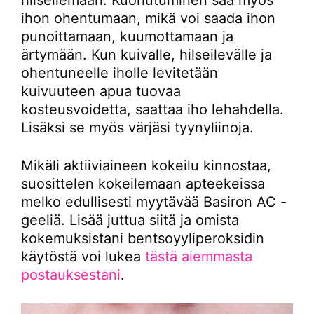
hilseilemään. Kuoriutuminen saa myös
ihon ohentumaan, mikä voi saada ihon
punoittamaan, kuumottamaan ja
ärtymään. Kun kuivalle, hilseilevälle ja
ohentuneelle iholle levitetään
kuivuuteen apua tuovaa
kosteusvoidetta, saattaa iho lehahdella.
Lisäksi se myös värjäsi tyynyliinoja.
Mikäli aktiiviaineen kokeilu kinnostaa,
suosittelen kokeilemaan apteekeissa
melko edullisesti myytävää Basiron AC -
geeliä. Lisää juttua siitä ja omista
kokemuksistani bentsoyyliperoksidin
käytöstä voi lukea
tästä aiemmasta
postauksestani
.