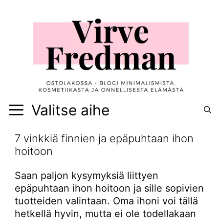
Siirry
sisältöön
Valitse aihe
7 vinkkiä finnien ja epäpuhtaan ihon
hoitoon
Saan paljon kysymyksiä liittyen
epäpuhtaan ihon hoitoon ja sille sopivien
tuotteiden valintaan. Oma ihoni voi tällä
hetkellä hyvin, mutta ei ole todellakaan