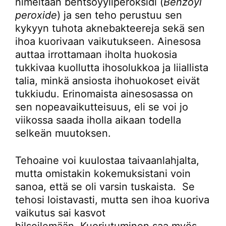
nimeltään bentsoyyliperoksidi (
Benzoyl
peroxide
) ja sen teho perustuu sen
kykyyn tuhota aknebakteereja sekä sen
ihoa kuorivaan vaikutukseen. Ainesosa
auttaa irrottamaan iholta huokosia
tukkivaa kuollutta ihosolukkoa ja liiallista
talia, minkä ansiosta ihohuokoset eivät
tukkiudu. Erinomaista ainesosassa on
sen nopeavaikutteisuus, eli se voi jo
viikossa saada iholla aikaan todella
selkeän muutoksen.
Tehoaine voi kuulostaa taivaanlahjalta,
mutta omistakin kokemuksistani voin
sanoa, että se oli varsin tuskaista. Se
tehosi loistavasti, mutta sen ihoa kuoriva
vaikutus sai kasvot