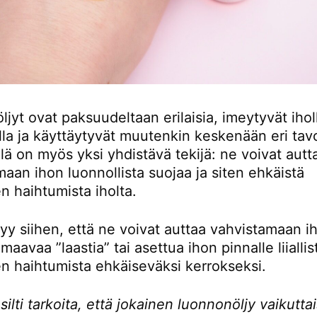
 öljyt ovat paksuudeltaan erilaisia, imeytyvät ihol
la ja käyttäytyvät muutenkin keskenään eri tavo
llä on myös yksi yhdistävä tekijä: ne voivat autt
aan ihon luonnollista suojaa ja siten ehkäistä
n haihtumista iholta.
tyy siihen, että ne voivat auttaa vahvistamaan i
imaavaa ”laastia” tai asettua ihon pinnalle liiallis
n haihtumista ehkäiseväksi kerrokseksi.
silti tarkoita, että jokainen luonnonöljy vaikuttai