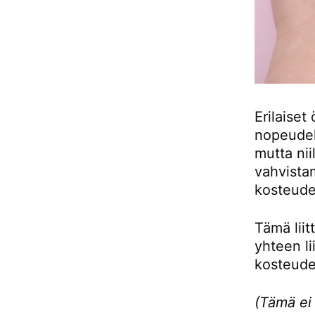
Erilaiset
nopeudel
mutta nii
vahvistam
kosteude
Tämä liit
yhteen li
kosteude
(Tämä ei 