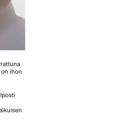
rrattuna
n on ihon
lposti
 aikuisen