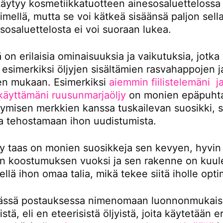
ttäytyy kosmetiikkatuotteen ainesosaluettelossa
imellä, mutta se voi kätkeä sisäänsä paljon sella
sosaluettelosta ei voi suoraan lukea.
llä on erilaisia ominaisuuksia ja vaikutuksia, jotka
 esimerkiksi öljyjen sisältämien rasvahappojen j
ien mukaan. Esimerkiksi
aiemmin fiilistelemäni ja
 käyttämäni ruusunmarjaöljy
on monien epäpuht
tymisen merkkien kanssa tuskailevan suosikki, si
aa tehostamaan ihon uudistumista.
jy taas on monien suosikkeja sen kevyen, hyvin
n koostumuksen vuoksi ja sen rakenne on kuu
ellä ihon omaa talia, mikä tekee siitä iholle opti
ässä postauksessa nimenomaan luonnonmukais
stä, eli en eteerisistä öljyistä, joita käytetään er