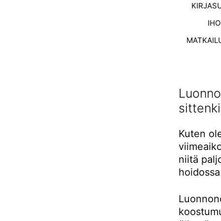
KIRJAS
IH
MATKAIL
Luonnon
sittenk
Kuten ol
viimeaiko
niitä pal
hoidossa
Luonnonöl
koostumu