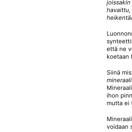
joissakin
havaittu,
heikentä
Luonnonm
synteetti
että ne v
koetaan 
Siinä mis
mineraali
Mineraali
ihon pin
mutta ei 
Mineraali
voidaan 