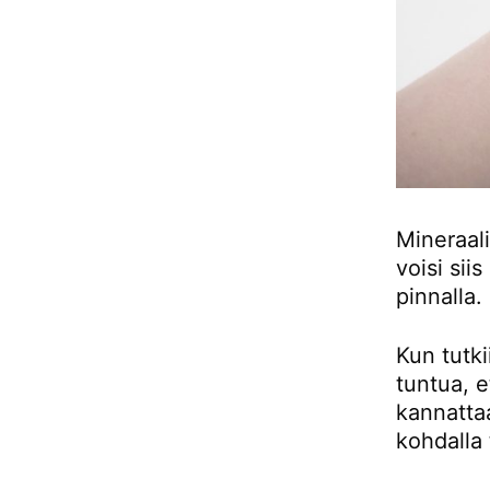
Mineraali
voisi sii
pinnalla.
Kun tutki
tuntua, e
kannattaa
kohdalla 