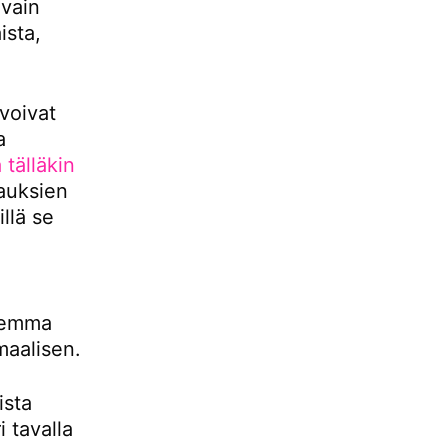
 vain
ista,
 voivat
a
 tälläkin
auksien
llä se
lemma
maalisen.
ista
i tavalla