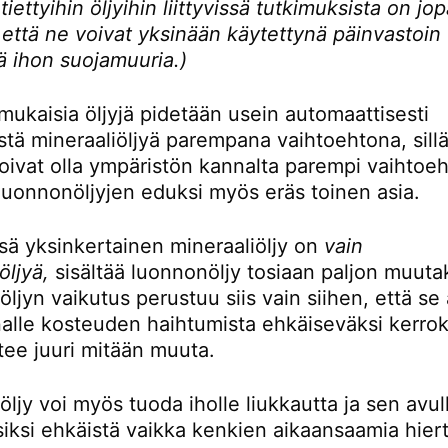
 tiettyihin öljyihin liittyvissä tutkimuksista on jo
 että ne voivat yksinään käytettynä päinvastoin
ä ihon suojamuuria.)
ukaisia öljyjä pidetään usein automaattisesti
stä mineraaliöljyä parempana vaihtoehtona, sillä
oivat olla ympäristön kannalta parempi vaihtoeh
luonnonöljyjen eduksi myös eräs toinen asia.
sä yksinkertainen mineraaliöljy on
vain
öljyä,
sisältää luonnonöljy tosiaan paljon muuta
öljyn vaikutus perustuu siis vain siihen, että se
nalle kosteuden haihtumista ehkäiseväksi kerrok
tee juuri mitään muuta.
öljy voi myös tuoda iholle liukkautta ja sen avul
siksi ehkäistä vaikka kenkien aikaansaamia hier