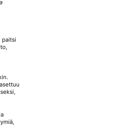
pa
 paitsi
to,
kin.
 asettuu
seksi,
la
tymiä,