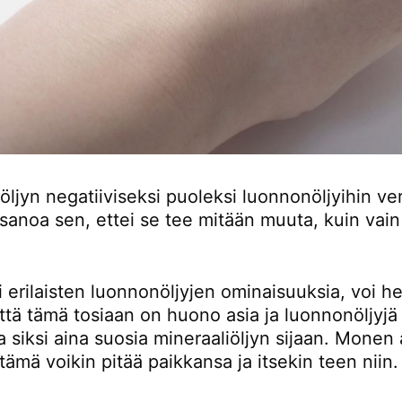
öljyn negatiiviseksi puoleksi luonnonöljyihin ve
s sanoa sen, ettei se tee mitään muuta, kuin vai
i erilaisten luonnonöljyjen ominaisuuksia, voi he
ttä tämä tosiaan on huono asia ja luonnonöljyjä
 siksi aina suosia mineraaliöljyn sijaan. Monen
tämä voikin pitää paikkansa ja itsekin teen niin.