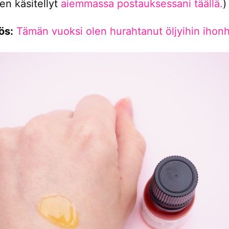
len käsitellyt
aiemmassa postauksessani täällä.
)
ös:
Tämän vuoksi olen hurahtanut öljyihin ihon