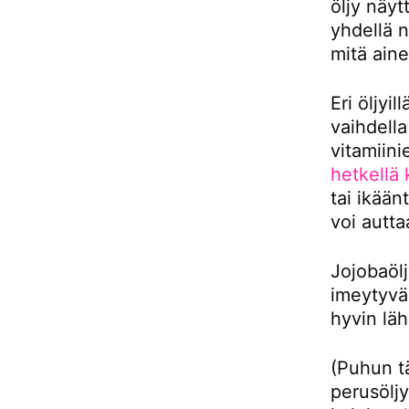
öljy näy
yhdellä n
mitä aine
Eri öljyi
vaihdella
vitamiin
hetkellä
tai ikään
voi autt
Jojobaöl
imeytyvä
hyvin läh
(Puhun t
perusöljyi