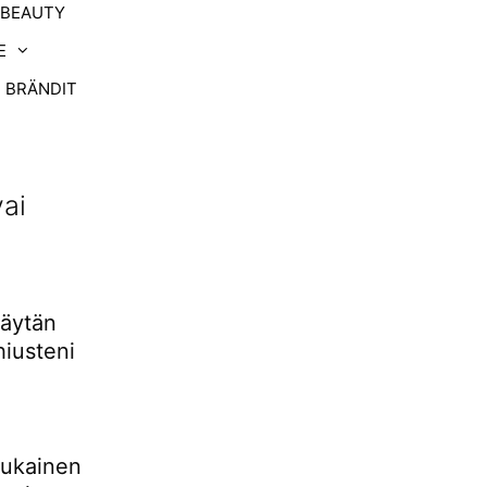
-BEAUTY
E
BRÄNDIT
ai
käytän
hiusteni
mukainen