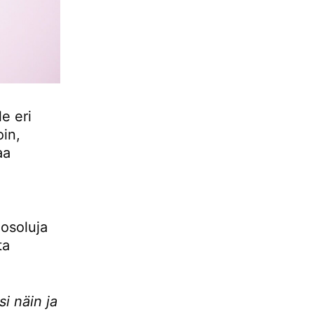
le eri
in,
aa
hosoluja
ta
si näin ja