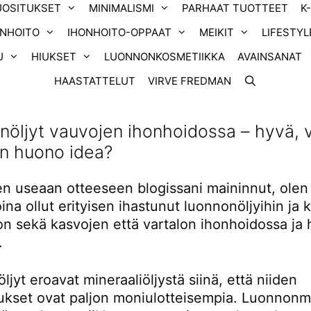
UOSITUKSET
MINIMALISMI
PARHAAT TUOTTEET
K
ONHOITO
IHONHOITO-OPPAAT
MEIKIT
LIFESTYL
U
HIUKSET
LUONNONKOSMETIIKKA
AVAINSANAT
HAASTATTELUT
VIRVE FREDMAN
öljyt vauvojen ihonhoidossa – hyvä, v
in huono idea?
en useaan otteeseen blogissani maininnut, olen
ina ollut erityisen ihastunut luonnonöljyihin ja 
jon sekä kasvojen että vartalon ihonhoidossa ja 
.
jyt eroavat mineraaliöljystä siinä, että niiden
kset ovat paljon moniulotteisempia. Luonnon