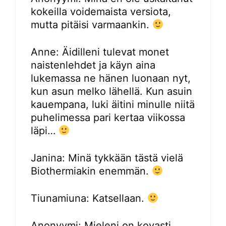
kokeilla voidemaista versiota,
mutta pitäisi varmaankin.
Anne: Äidilleni tulevat monet
naistenlehdet ja käyn aina
lukemassa ne hänen luonaan nyt,
kun asun melko lähellä. Kun asuin
kauempana, luki äitini minulle niitä
puhelimessa pari kertaa viikossa
läpi…
Janina: Minä tykkään tästä vielä
Biothermiakin enemmän.
Tiunamiuna: Katsellaan.
Anonyymi: Mieleni on kovasti