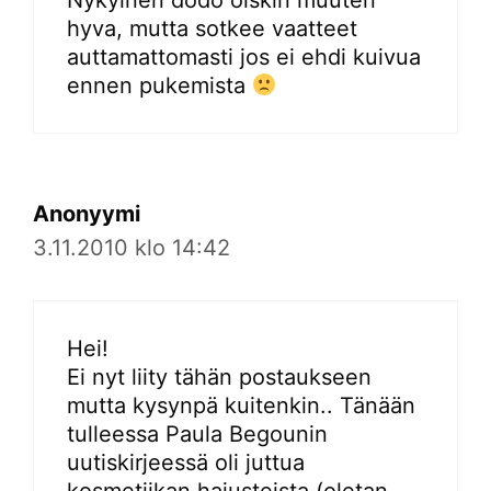
hyva, mutta sotkee vaatteet
auttamattomasti jos ei ehdi kuivua
ennen pukemista
Anonyymi
3.11.2010 klo 14:42
Hei!
Ei nyt liity tähän postaukseen
mutta kysynpä kuitenkin.. Tänään
tulleessa Paula Begounin
uutiskirjeessä oli juttua
kosmetiikan hajusteista (oletan