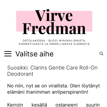
Siirry
sisältöön
Valitse aihe
Suosikki: Clarins Gentle Care Roll-On
Deodorant
No niin, nyt se on virallista. Olen löytänyt
elämäni ihanimman antiperspirantin!
Kerroin kesällä ostaneeni suurin