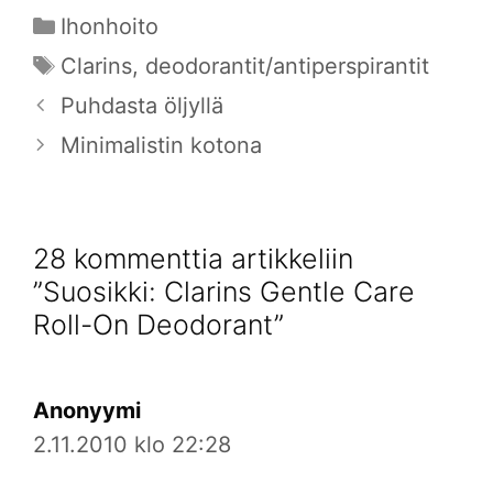
Kategoriat
Ihonhoito
Avainsanat
Clarins
,
deodorantit/antiperspirantit
Puhdasta öljyllä
Minimalistin kotona
28 kommenttia artikkeliin
”Suosikki: Clarins Gentle Care
Roll-On Deodorant”
Anonyymi
2.11.2010 klo 22:28