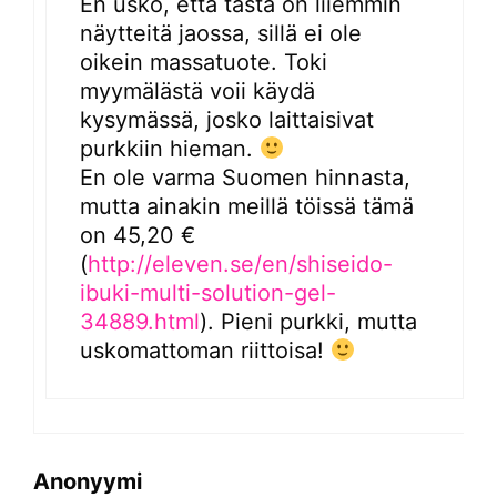
En usko, että tästä on liiemmin
näytteitä jaossa, sillä ei ole
oikein massatuote. Toki
myymälästä voii käydä
kysymässä, josko laittaisivat
purkkiin hieman.
En ole varma Suomen hinnasta,
mutta ainakin meillä töissä tämä
on 45,20 €
(
http://eleven.se/en/shiseido-
ibuki-multi-solution-gel-
34889.html
). Pieni purkki, mutta
uskomattoman riittoisa!
Anonyymi