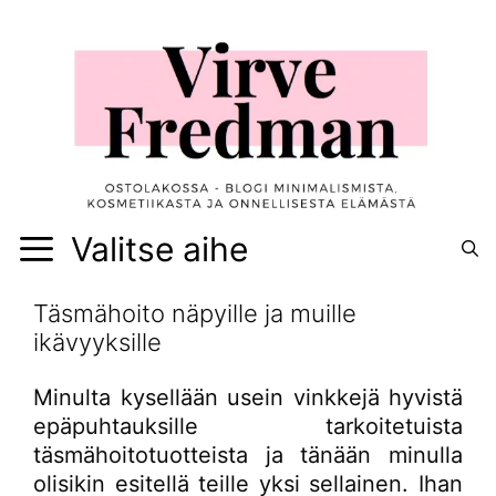
Siirry
sisältöön
Valitse aihe
Täsmähoito näpyille ja muille
ikävyyksille
Minulta kysellään usein vinkkejä hyvistä
epäpuhtauksille tarkoitetuista
täsmähoitotuotteista ja tänään minulla
olisikin esitellä teille yksi sellainen. Ihan