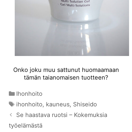
Onko joku muu sattunut huomaamaan
tämän taianomaisen tuotteen?
Kategoriat
Ihonhoito
Avainsanat
ihonhoito
,
kauneus
,
Shiseido
Se haastava ruotsi – Kokemuksia
työelämästä