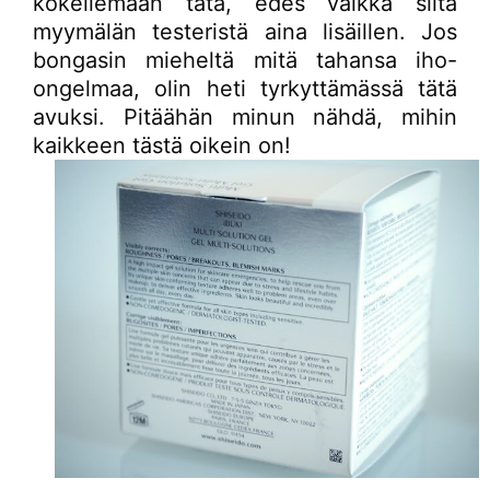
kokeilemaan tätä, edes vaikka siitä
myymälän testeristä aina lisäillen. Jos
bongasin mieheltä mitä tahansa iho-
ongelmaa, olin heti tyrkyttämässä tätä
avuksi. Pitäähän minun nähdä, mihin
kaikkeen tästä oikein on!