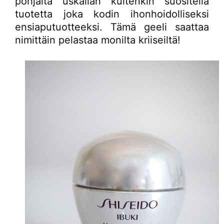
pohjalta uskallan kuitenkin suositella
tuotetta joka kodin ihonhoidolliseksi
ensiaputuotteeksi. Tämä geeli saattaa
nimittäin pelastaa monilta kriiseiltä!