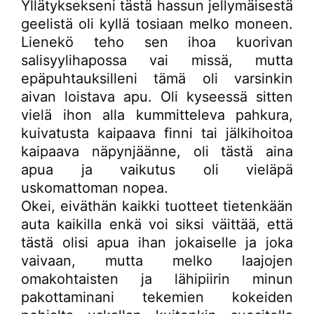
Yllätyksekseni tästä hassun jellymäisestä
geelistä oli kyllä tosiaan melko moneen.
Lienekö teho sen ihoa kuorivan
salisyylihapossa vai missä, mutta
epäpuhtauksilleni tämä oli varsinkin
aivan loistava apu. Oli kyseessä sitten
vielä ihon alla kummitteleva pahkura,
kuivatusta kaipaava finni tai jälkihoitoa
kaipaava näpynjäänne, oli tästä aina
apua ja vaikutus oli vieläpä
uskomattoman nopea.
Okei, eiväthän kaikki tuotteet tietenkään
auta kaikilla enkä voi siksi väittää, että
tästä olisi apua ihan jokaiselle ja joka
vaivaan, mutta melko laajojen
omakohtaisten ja lähipiirin minun
pakottaminani tekemien kokeiden