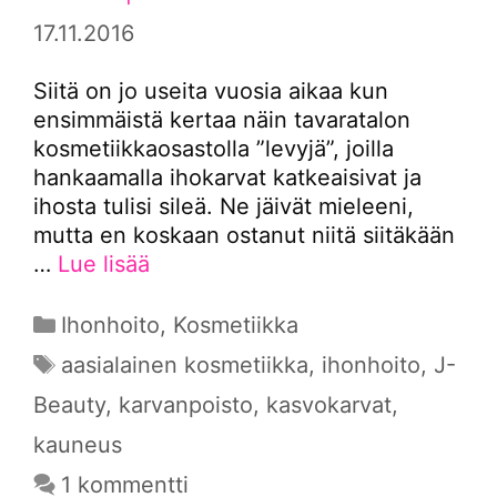
17.11.2016
Siitä on jo useita vuosia aikaa kun
ensimmäistä kertaa näin tavaratalon
kosmetiikkaosastolla ”levyjä”, joilla
hankaamalla ihokarvat katkeaisivat ja
ihosta tulisi sileä. Ne jäivät mieleeni,
mutta en koskaan ostanut niitä siitäkään
…
Lue lisää
Kategoriat
Ihonhoito
,
Kosmetiikka
Avainsanat
aasialainen kosmetiikka
,
ihonhoito
,
J-
Beauty
,
karvanpoisto
,
kasvokarvat
,
kauneus
1 kommentti