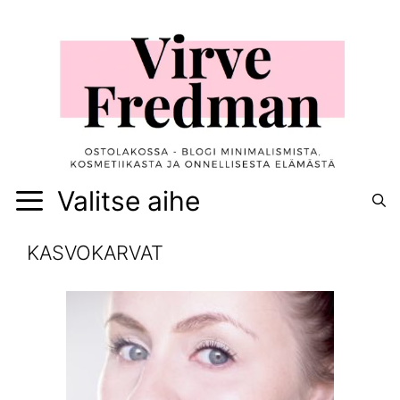
Siirry
sisältöön
Valitse aihe
KASVOKARVAT