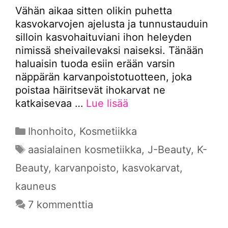
Vähän aikaa sitten olikin puhetta
kasvokarvojen ajelusta ja tunnustauduin
silloin kasvohaituviani ihon heleyden
nimissä sheivailevaksi naiseksi. Tänään
haluaisin tuoda esiin erään varsin
näppärän karvanpoistotuotteen, joka
poistaa häiritsevät ihokarvat ne
katkaisevaa …
Lue lisää
Kategoriat
Ihonhoito
,
Kosmetiikka
Avainsanat
aasialainen kosmetiikka
,
J-Beauty
,
K-
Beauty
,
karvanpoisto
,
kasvokarvat
,
kauneus
7 kommenttia