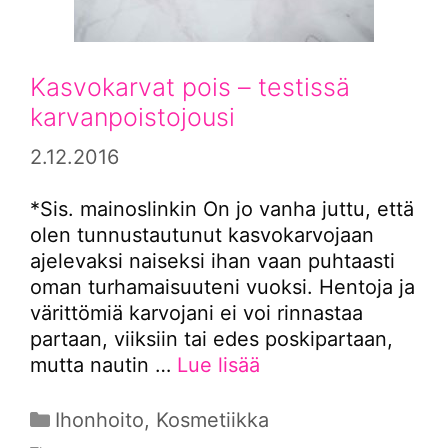
Kasvokarvat pois – testissä
karvanpoistojousi
2.12.2016
*Sis. mainoslinkin On jo vanha juttu, että
olen tunnustautunut kasvokarvojaan
ajelevaksi naiseksi ihan vaan puhtaasti
oman turhamaisuuteni vuoksi. Hentoja ja
värittömiä karvojani ei voi rinnastaa
partaan, viiksiin tai edes poskipartaan,
mutta nautin …
Lue lisää
Kategoriat
Ihonhoito
,
Kosmetiikka