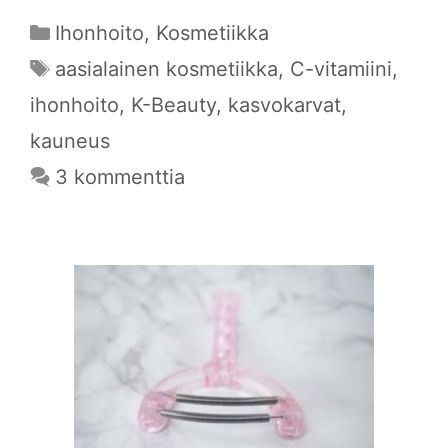
Kategoriat
Ihonhoito
,
Kosmetiikka
Avainsanat
aasialainen kosmetiikka
,
C-vitamiini
,
ihonhoito
,
K-Beauty
,
kasvokarvat
,
kauneus
3 kommenttia