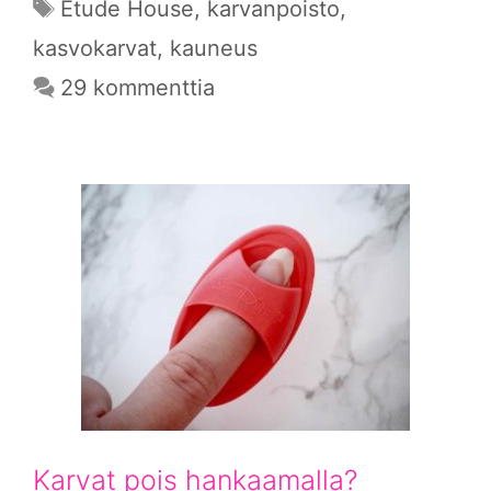
Avainsanat
Etude House
,
karvanpoisto
,
kasvokarvat
,
kauneus
29 kommenttia
Karvat pois hankaamalla?