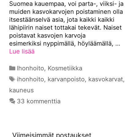
Suomea kauempaa, voi parta-, viiksi- ja
muiden kasvokarvojen poistaminen olla
itsestäänselvä asia, jota kaikki kaikki
lähipiirin naiset tottakai tekevät. Naiset
poistavat kasvojen karvoja
esimerkiksi nyppimällä, höyläämällä, …
Lue lisää
Kategoriat
Ihonhoito
,
Kosmetiikka
Avainsanat
ihonhoito
,
karvanpoisto
,
kasvokarvat
,
kauneus
33 kommenttia
Viimeisimmät postaukset