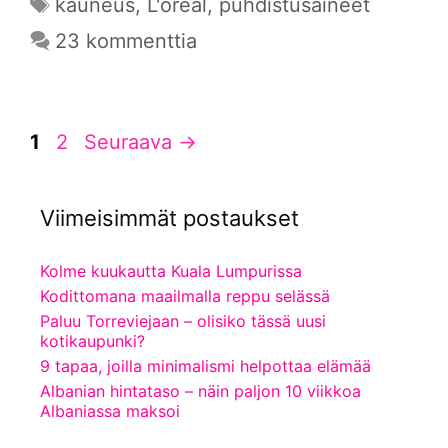
Avainsanat
kauneus
,
L'oreal
,
puhdistusaineet
23 kommenttia
Sivu
Sivu
1
2
Seuraava
→
Viimeisimmät postaukset
Kolme kuukautta Kuala Lumpurissa
Kodittomana maailmalla reppu selässä
Paluu Torreviejaan – olisiko tässä uusi
kotikaupunki?
9 tapaa, joilla minimalismi helpottaa elämää
Albanian hintataso – näin paljon 10 viikkoa
Albaniassa maksoi