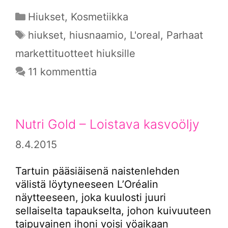
Kategoriat
Hiukset
,
Kosmetiikka
Avainsanat
hiukset
,
hiusnaamio
,
L'oreal
,
Parhaat
markettituotteet hiuksille
11 kommenttia
Nutri Gold – Loistava kasvoöljy
8.4.2015
Tartuin pääsiäisenä naistenlehden
välistä löytyneeseen L’Oréalin
näytteeseen, joka kuulosti juuri
sellaiselta tapaukselta, johon kuivuuteen
taipuvainen ihoni voisi yöaikaan