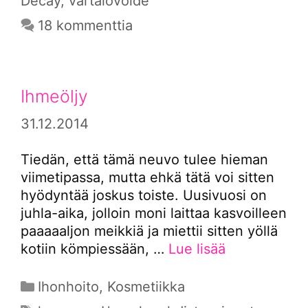
Decay
,
vartalovoide
18 kommenttia
Ihmeöljy
31.12.2014
Tiedän, että tämä neuvo tulee hieman
viimetipassa, mutta ehkä tätä voi sitten
hyödyntää joskus toiste. Uusivuosi on
juhla-aika, jolloin moni laittaa kasvoilleen
paaaaaljon meikkiä ja miettii sitten yöllä
kotiin kömpiessään, …
Lue lisää
Kategoriat
Ihonhoito
,
Kosmetiikka