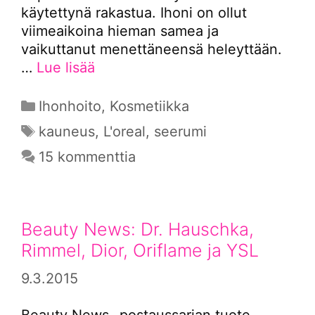
käytettynä rakastua. Ihoni on ollut
viimeaikoina hieman samea ja
vaikuttanut menettäneensä heleyttään.
…
Lue lisää
Kategoriat
Ihonhoito
,
Kosmetiikka
Avainsanat
kauneus
,
L'oreal
,
seerumi
15 kommenttia
Beauty News: Dr. Hauschka,
Rimmel, Dior, Oriflame ja YSL
9.3.2015
Beauty News -postaussarjan tuote-