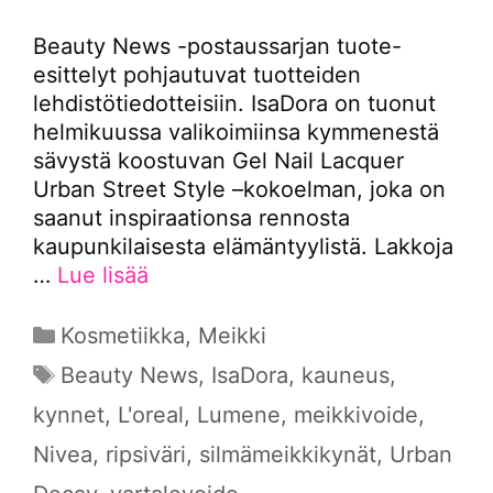
Beauty News -postaussarjan tuote-
esittelyt pohjautuvat tuotteiden
lehdistötiedotteisiin. IsaDora on tuonut
helmikuussa valikoimiinsa kymmenestä
sävystä koostuvan Gel Nail Lacquer
Urban Street Style –kokoelman, joka on
saanut inspiraationsa rennosta
kaupunkilaisesta elämäntyylistä. Lakkoja
…
Lue lisää
Kategoriat
Kosmetiikka
,
Meikki
Avainsanat
Beauty News
,
IsaDora
,
kauneus
,
kynnet
,
L'oreal
,
Lumene
,
meikkivoide
,
Nivea
,
ripsiväri
,
silmämeikkikynät
,
Urban