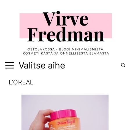
Siirry
sisältöön
Valitse aihe
L’OREAL