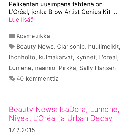
Pelikentän uusimpana tähtenä on
L’Oréal, jonka Brow Artist Genius Kit …
Lue lisää
Kategoriat
Kosmetiikka
Avainsanat
Beauty News
,
Clarisonic
,
huulimeikit
,
ihonhoito
,
kulmakarvat
,
kynnet
,
L'oreal
,
Lumene
,
naamio
,
Pirkka
,
Sally Hansen
40 kommenttia
Beauty News: IsaDora, Lumene,
Nivea, L’Oréal ja Urban Decay
17.2.2015