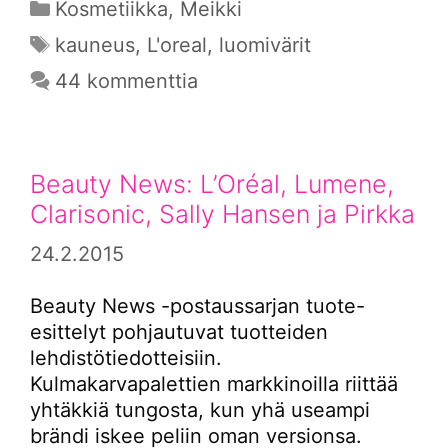
Kategoriat
Kosmetiikka
,
Meikki
Avainsanat
kauneus
,
L'oreal
,
luomivärit
44 kommenttia
Beauty News: L’Oréal, Lumene,
Clarisonic, Sally Hansen ja Pirkka
24.2.2015
Beauty News -postaussarjan tuote-
esittelyt pohjautuvat tuotteiden
lehdistötiedotteisiin.
Kulmakarvapalettien markkinoilla riittää
yhtäkkiä tungosta, kun yhä useampi
brändi iskee peliin oman versionsa.