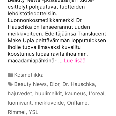
esittelyt pohjautuvat tuotteiden
lehdistötiedotteisiin.
Luonnonkosmetiikkamerkki Dr.
Hauschka on lanseerannut uuden
meikkivoiteen. Edeltäjäänsä Translucent
Make Upia peittävämmän lopputuloksen
iholle tuova ilmavaksi kuvailtu
koostumus lupaa ravita ihoa mm.
macadamiapähkinä- …
Lue lisää
Kategoriat
Kosmetiikka
Avainsanat
Beauty News
,
Dior
,
Dr. Hauschka
,
hajuvedet
,
huulimeikit
,
kauneus
,
L'oreal
,
luomivärit
,
meikkivoide
,
Oriflame
,
Rimmel
,
YSL