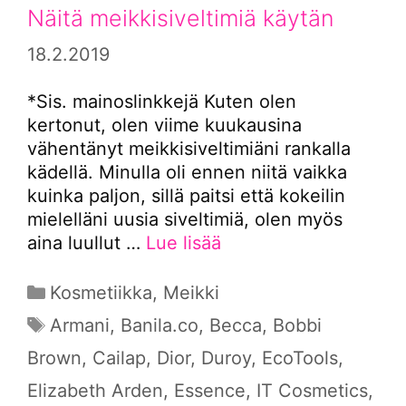
Näitä meikkisiveltimiä käytän
18.2.2019
*Sis. mainoslinkkejä Kuten olen
kertonut, olen viime kuukausina
vähentänyt meikkisiveltimiäni rankalla
kädellä. Minulla oli ennen niitä vaikka
kuinka paljon, sillä paitsi että kokeilin
mielelläni uusia siveltimiä, olen myös
aina luullut …
Lue lisää
Kategoriat
Kosmetiikka
,
Meikki
Avainsanat
Armani
,
Banila.co
,
Becca
,
Bobbi
Brown
,
Cailap
,
Dior
,
Duroy
,
EcoTools
,
Elizabeth Arden
,
Essence
,
IT Cosmetics
,