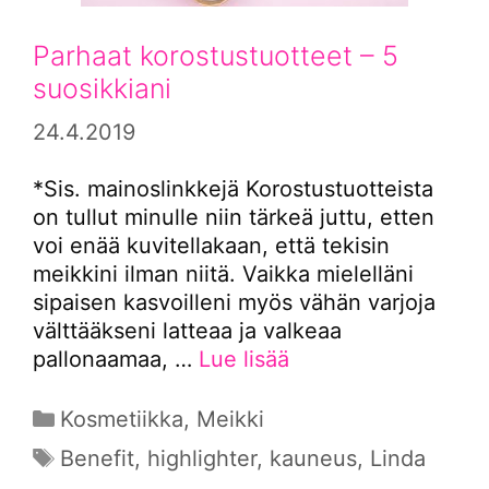
Parhaat korostustuotteet – 5
suosikkiani
24.4.2019
*Sis. mainoslinkkejä Korostustuotteista
on tullut minulle niin tärkeä juttu, etten
voi enää kuvitellakaan, että tekisin
meikkini ilman niitä. Vaikka mielelläni
sipaisen kasvoilleni myös vähän varjoja
välttääkseni latteaa ja valkeaa
pallonaamaa, …
Lue lisää
Kategoriat
Kosmetiikka
,
Meikki
Avainsanat
Benefit
,
highlighter
,
kauneus
,
Linda