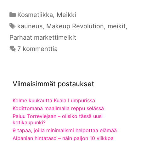
Kategoriat
Kosmetiikka
,
Meikki
Avainsanat
kauneus
,
Makeup Revolution
,
meikit
,
Parhaat markettimeikit
7 kommenttia
Viimeisimmät postaukset
Kolme kuukautta Kuala Lumpurissa
Kodittomana maailmalla reppu selässä
Paluu Torreviejaan – olisiko tässä uusi
kotikaupunki?
9 tapaa, joilla minimalismi helpottaa elämää
Albanian hintataso – näin paljon 10 viikkoa