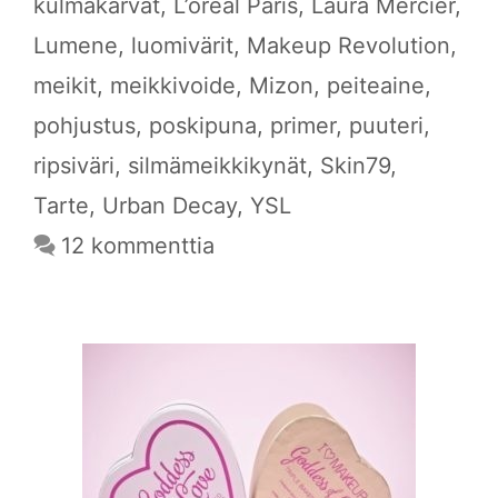
kulmakarvat
,
L’oréal Paris
,
Laura Mercier
,
Lumene
,
luomivärit
,
Makeup Revolution
,
meikit
,
meikkivoide
,
Mizon
,
peiteaine
,
pohjustus
,
poskipuna
,
primer
,
puuteri
,
ripsiväri
,
silmämeikkikynät
,
Skin79
,
Tarte
,
Urban Decay
,
YSL
12 kommenttia