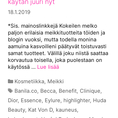
käytän juuri nyt
18.1.2019
*Sis. mainoslinkkejä Kokeilen melko
paljon erilaisia meikkituotteita töiden ja
blogin vuoksi, mutta todella monina
aamuina kasvoilleni päätyvät toistuvasti
samat tuotteet. Välillä joku niistä saattaa
korvautua toisella, joka puolestaan on
käytössä …
Lue lisää
Kategoriat
Kosmetiikka
,
Meikki
Avainsanat
Banila.co
,
Becca
,
Benefit
,
Clinique
,
Dior
,
Essence
,
Eylure
,
highlighter
,
Huda
Beauty
,
Kat Von D
,
kauneus
,