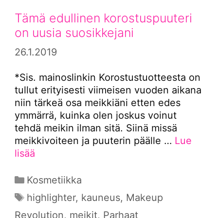
Tämä edullinen korostuspuuteri
on uusia suosikkejani
26.1.2019
*Sis. mainoslinkin Korostustuotteesta on
tullut erityisesti viimeisen vuoden aikana
niin tärkeä osa meikkiäni etten edes
ymmärrä, kuinka olen joskus voinut
tehdä meikin ilman sitä. Siinä missä
meikkivoiteen ja puuterin päälle …
Lue
lisää
Kategoriat
Kosmetiikka
Avainsanat
highlighter
,
kauneus
,
Makeup
Revolution
,
meikit
,
Parhaat