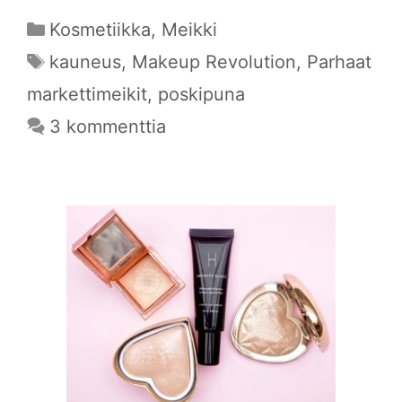
Kategoriat
Kosmetiikka
,
Meikki
Avainsanat
kauneus
,
Makeup Revolution
,
Parhaat
markettimeikit
,
poskipuna
3 kommenttia