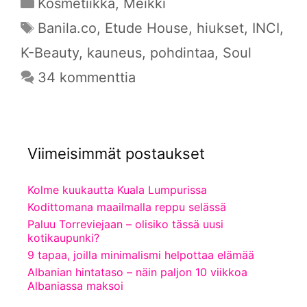
Kategoriat
Kosmetiikka
,
Meikki
Avainsanat
Banila.co
,
Etude House
,
hiukset
,
INCI
,
K-Beauty
,
kauneus
,
pohdintaa
,
Soul
34 kommenttia
Viimeisimmät postaukset
Kolme kuukautta Kuala Lumpurissa
Kodittomana maailmalla reppu selässä
Paluu Torreviejaan – olisiko tässä uusi
kotikaupunki?
9 tapaa, joilla minimalismi helpottaa elämää
Albanian hintataso – näin paljon 10 viikkoa
Albaniassa maksoi