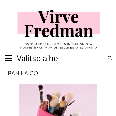
Siirry
sisältöön
Valitse aihe
BANILA.CO