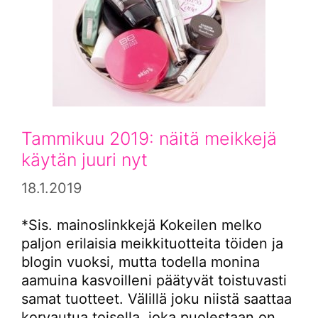
Tammikuu 2019: näitä meikkejä
käytän juuri nyt
18.1.2019
*Sis. mainoslinkkejä Kokeilen melko
paljon erilaisia meikkituotteita töiden ja
blogin vuoksi, mutta todella monina
aamuina kasvoilleni päätyvät toistuvasti
samat tuotteet. Välillä joku niistä saattaa
korvautua toisella, joka puolestaan on