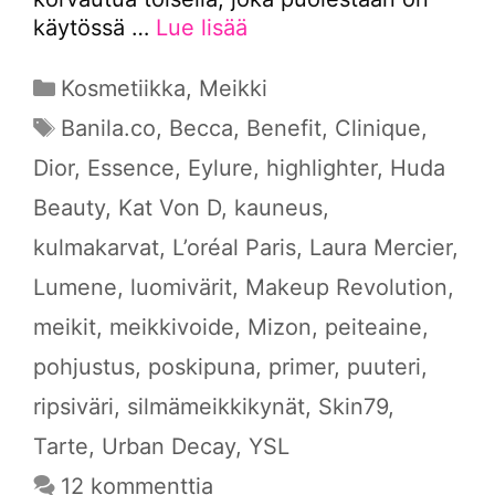
käytössä …
Lue lisää
Kategoriat
Kosmetiikka
,
Meikki
Avainsanat
Banila.co
,
Becca
,
Benefit
,
Clinique
,
Dior
,
Essence
,
Eylure
,
highlighter
,
Huda
Beauty
,
Kat Von D
,
kauneus
,
kulmakarvat
,
L’oréal Paris
,
Laura Mercier
,
Lumene
,
luomivärit
,
Makeup Revolution
,
meikit
,
meikkivoide
,
Mizon
,
peiteaine
,
pohjustus
,
poskipuna
,
primer
,
puuteri
,
ripsiväri
,
silmämeikkikynät
,
Skin79
,
Tarte
,
Urban Decay
,
YSL
12 kommenttia