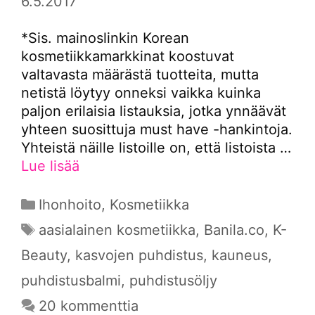
6.5.2017
*Sis. mainoslinkin Korean
kosmetiikkamarkkinat koostuvat
valtavasta määrästä tuotteita, mutta
netistä löytyy onneksi vaikka kuinka
paljon erilaisia listauksia, jotka ynnäävät
yhteen suosittuja must have -hankintoja.
Yhteistä näille listoille on, että listoista …
Lue lisää
Kategoriat
Ihonhoito
,
Kosmetiikka
Avainsanat
aasialainen kosmetiikka
,
Banila.co
,
K-
Beauty
,
kasvojen puhdistus
,
kauneus
,
puhdistusbalmi
,
puhdistusöljy
20 kommenttia