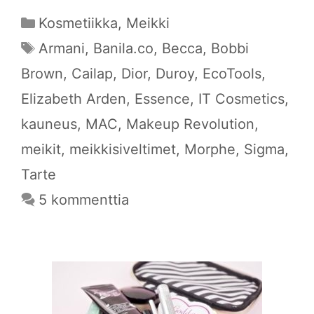
Kategoriat
Kosmetiikka
,
Meikki
Avainsanat
Armani
,
Banila.co
,
Becca
,
Bobbi
Brown
,
Cailap
,
Dior
,
Duroy
,
EcoTools
,
Elizabeth Arden
,
Essence
,
IT Cosmetics
,
kauneus
,
MAC
,
Makeup Revolution
,
meikit
,
meikkisiveltimet
,
Morphe
,
Sigma
,
Tarte
5 kommenttia