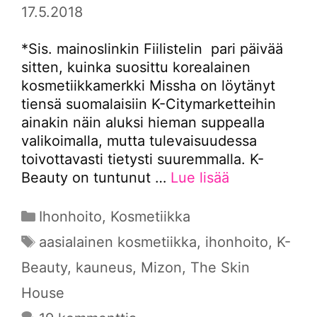
17.5.2018
*Sis. mainoslinkin Fiilistelin pari päivää
sitten, kuinka suosittu korealainen
kosmetiikkamerkki Missha on löytänyt
tiensä suomalaisiin K-Citymarketteihin
ainakin näin aluksi hieman suppealla
valikoimalla, mutta tulevaisuudessa
toivottavasti tietysti suuremmalla. K-
Beauty on tuntunut …
Lue lisää
Kategoriat
Ihonhoito
,
Kosmetiikka
Avainsanat
aasialainen kosmetiikka
,
ihonhoito
,
K-
Beauty
,
kauneus
,
Mizon
,
The Skin
House