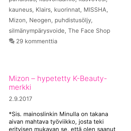
kauneus
,
Klairs
,
kuorinnat
,
MISSHA
,
Mizon
,
Neogen
,
puhdistusöljy
,
silmänympärysvoide
,
The Face Shop
29 kommenttia
Mizon – hypetetty K-Beauty-
merkki
2.9.2017
*Sis. mainoslinkin Minulla on takana
aivan mahtava työviikko, josta teki
erityisen mukavan se, että olen saanut