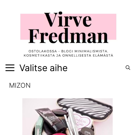
Siirry
sisältöön
Valitse aihe
MIZON