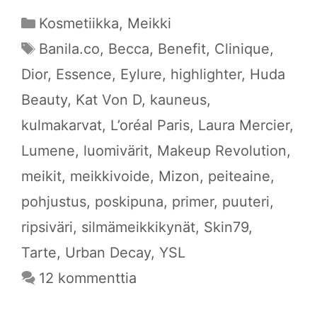
Kategoriat
Kosmetiikka
,
Meikki
Avainsanat
Banila.co
,
Becca
,
Benefit
,
Clinique
,
Dior
,
Essence
,
Eylure
,
highlighter
,
Huda
Beauty
,
Kat Von D
,
kauneus
,
kulmakarvat
,
L’oréal Paris
,
Laura Mercier
,
Lumene
,
luomivärit
,
Makeup Revolution
,
meikit
,
meikkivoide
,
Mizon
,
peiteaine
,
pohjustus
,
poskipuna
,
primer
,
puuteri
,
ripsiväri
,
silmämeikkikynät
,
Skin79
,
Tarte
,
Urban Decay
,
YSL
12 kommenttia