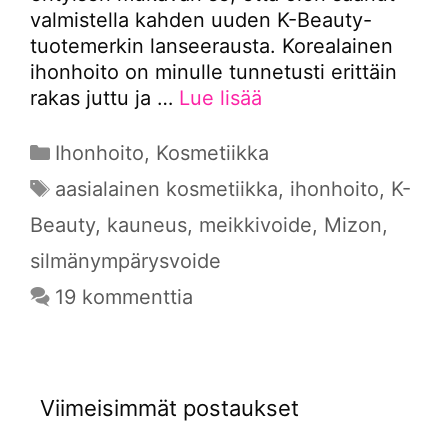
valmistella kahden uuden K-Beauty-
tuotemerkin lanseerausta. Korealainen
ihonhoito on minulle tunnetusti erittäin
rakas juttu ja …
Lue lisää
Kategoriat
Ihonhoito
,
Kosmetiikka
Avainsanat
aasialainen kosmetiikka
,
ihonhoito
,
K-
Beauty
,
kauneus
,
meikkivoide
,
Mizon
,
silmänympärysvoide
19 kommenttia
Viimeisimmät postaukset