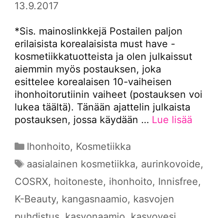
13.9.2017
*Sis. mainoslinkkejä Postailen paljon
erilaisista korealaisista must have -
kosmetiikkatuotteista ja olen julkaissut
aiemmin myös postauksen, joka
esittelee korealaisen 10-vaiheisen
ihonhoitorutiinin vaiheet (postauksen voi
lukea täältä). Tänään ajattelin julkaista
postauksen, jossa käydään …
Lue lisää
Kategoriat
Ihonhoito
,
Kosmetiikka
Avainsanat
aasialainen kosmetiikka
,
aurinkovoide
,
COSRX
,
hoitoneste
,
ihonhoito
,
Innisfree
,
K-Beauty
,
kangasnaamio
,
kasvojen
puhdistus
,
kasvonaamio
,
kasvovesi
,