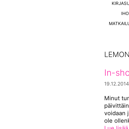
KIRJAS
IH
MATKAIL
LEMON
In-sho
19.12.2014
Minut tu
päivittäi
voidaan j
ole ollen
Lue lisää