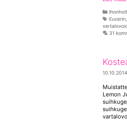
Kategor
Ihonhoi
Avainsa
Eucerin
vartalovoi
31 kom
Kostea
10.10.201
Muistatt
Lemon Ju
suihkuge
suihkugee
vartalov