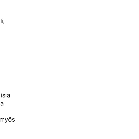
li
,
a
isia
ja
u myös