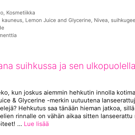
iat
to
,
Kosmetiikka
nat
,
kauneus
,
Lemon Juice and Glycerine
,
Nivea
,
suihkugee
de
menttia
na suihkussa ja sen ulkopuolell
4
eko, kun joskus aiemmin hehkutin innolla kotima
ice & Glycerine -merkin uutuutena lanseerattu
elejä? Hehkutus saa tänään hieman jatkoa, sillä
lien rinnalle on vähän aikaa sitten lanseeratt
oiteet! …
Lue lisää