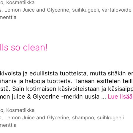
iat
to
,
Kosmetiikka
nat
s
,
Lemon Juice and Glycerine
,
suihkugeeli
,
vartalovoide
menttia
lls so clean!
ivoista ja edulliststa tuotteista, mutta sitäki
ihania ja halpoja tuotteita. Tänään esittelen teill
stä. Sain kotimaisen käsivoiteistaan ja käsisaip
mon juice & Glycerine -merkin uusia …
Lue lisää
iat
to
,
Kosmetiikka
nat
s
,
Lemon Juice and Glycerine
,
shampoo
,
suihkugeeli
menttia