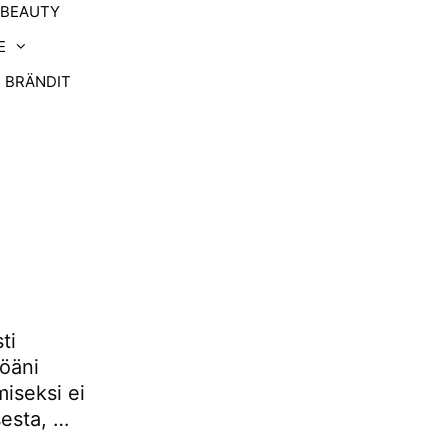
-BEAUTY
E
BRÄNDIT
ti
töäni
iseksi ei
sesta, …