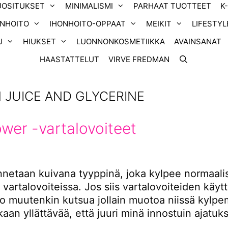
UOSITUKSET
MINIMALISMI
PARHAAT TUOTTEET
K
ONHOITO
IHONHOITO-OPPAAT
MEIKIT
LIFESTYL
U
HIUKSET
LUONNONKOSMETIIKKA
AVAINSANAT
HAASTATTELUT
VIRVE FREDMAN
 JUICE AND GLYCERINE
wer -vartalovoiteet
nnetaan kuivana tyyppinä, joka kylpee normaalis
n vartalovoiteissa. Jos siis vartalovoiteiden käyt
o muutenkin kutsua jollain muotoa niissä kylpem
kaan yllättävää, että juuri minä innostuin ajatuk