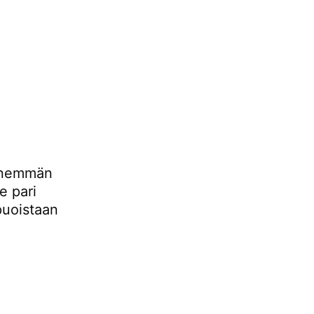
n enemmän
e pari
puoistaan