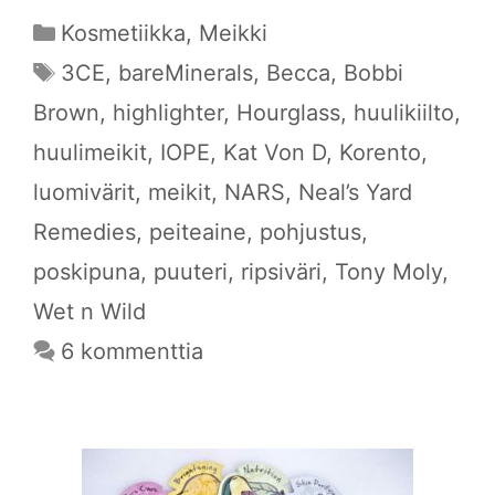
Kategoriat
Kosmetiikka
,
Meikki
Avainsanat
3CE
,
bareMinerals
,
Becca
,
Bobbi
Brown
,
highlighter
,
Hourglass
,
huulikiilto
,
huulimeikit
,
IOPE
,
Kat Von D
,
Korento
,
luomivärit
,
meikit
,
NARS
,
Neal’s Yard
Remedies
,
peiteaine
,
pohjustus
,
poskipuna
,
puuteri
,
ripsiväri
,
Tony Moly
,
Wet n Wild
6 kommenttia