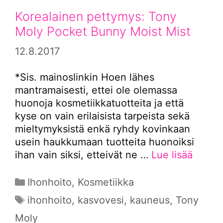
Korealainen pettymys: Tony
Moly Pocket Bunny Moist Mist
12.8.2017
*Sis. mainoslinkin Hoen lähes
mantramaisesti, ettei ole olemassa
huonoja kosmetiikkatuotteita ja että
kyse on vain erilaisista tarpeista sekä
mieltymyksistä enkä ryhdy kovinkaan
usein haukkumaan tuotteita huonoiksi
ihan vain siksi, etteivät ne …
Lue lisää
Kategoriat
Ihonhoito
,
Kosmetiikka
Avainsanat
ihonhoito
,
kasvovesi
,
kauneus
,
Tony
Moly