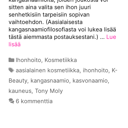
sitten aina valita sen ihon juuri
senhetkisiin tarpeisiin sopivan
vaihtoehdon. (Aasialaisesta
kangasnaamiofilosofiasta voi lukea lisää
tästä aiemmasta postauksestani.) …
Lue
lisää
Kategoriat
Ihonhoito
,
Kosmetiikka
Avainsanat
aasialainen kosmetiikka
,
ihonhoito
,
K-
Beauty
,
kangasnaamio
,
kasvonaamio
,
kauneus
,
Tony Moly
6 kommenttia