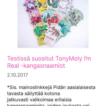
Testissä suositut TonyMoly I’m
Real -kangasnaamiot
2.10.2017
*Sis. mainoslinkkejä Pidän aasialaisesta
tavasta säilyttää kotona
jatkuvasti valikoimaa erilaisia
kangasnaamioita, joiden joukosta voi