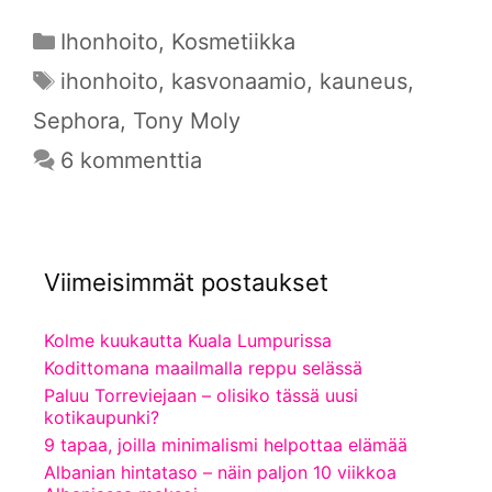
Kategoriat
Ihonhoito
,
Kosmetiikka
Avainsanat
ihonhoito
,
kasvonaamio
,
kauneus
,
Sephora
,
Tony Moly
6 kommenttia
Viimeisimmät postaukset
Kolme kuukautta Kuala Lumpurissa
Kodittomana maailmalla reppu selässä
Paluu Torreviejaan – olisiko tässä uusi
kotikaupunki?
9 tapaa, joilla minimalismi helpottaa elämää
Albanian hintataso – näin paljon 10 viikkoa