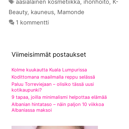
Avainsanat
aasialainen kosmetiikka
,
ihonhoito
,
K-
Beauty
,
kauneus
,
Mamonde
1 kommentti
Viimeisimmät postaukset
Kolme kuukautta Kuala Lumpurissa
Kodittomana maailmalla reppu selässä
Paluu Torreviejaan – olisiko tässä uusi
kotikaupunki?
9 tapaa, joilla minimalismi helpottaa elämää
Albanian hintataso – näin paljon 10 viikkoa
Albaniassa maksoi