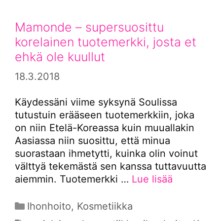
Mamonde – supersuosittu
korelainen tuotemerkki, josta et
ehkä ole kuullut
18.3.2018
Käydessäni viime syksynä Soulissa
tutustuin erääseen tuotemerkkiin, joka
on niin Etelä-Koreassa kuin muuallakin
Aasiassa niin suosittu, että minua
suorastaan ihmetytti, kuinka olin voinut
välttyä tekemästä sen kanssa tuttavuutta
aiemmin. Tuotemerkki …
Lue lisää
Kategoriat
Ihonhoito
,
Kosmetiikka