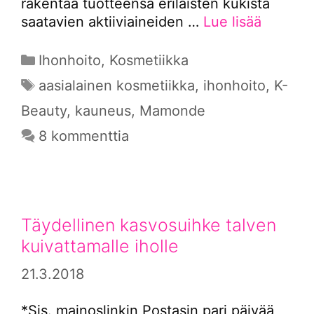
rakentaa tuotteensa erilaisten kukista
saatavien aktiiviaineiden …
Lue lisää
Kategoriat
Ihonhoito
,
Kosmetiikka
Avainsanat
aasialainen kosmetiikka
,
ihonhoito
,
K-
Beauty
,
kauneus
,
Mamonde
8 kommenttia
Täydellinen kasvosuihke talven
kuivattamalle iholle
21.3.2018
*Sis. mainoslinkin Postasin pari päivää