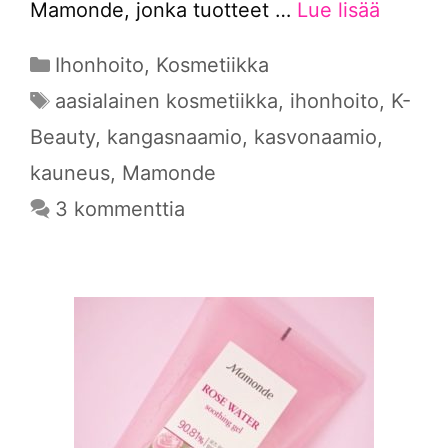
Mamonde, jonka tuotteet …
Lue lisää
Kategoriat
Ihonhoito
,
Kosmetiikka
Avainsanat
aasialainen kosmetiikka
,
ihonhoito
,
K-
Beauty
,
kangasnaamio
,
kasvonaamio
,
kauneus
,
Mamonde
3 kommenttia