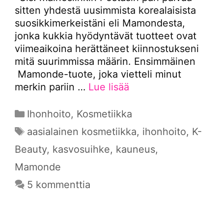
sitten yhdestä uusimmista korealaisista
suosikkimerkeistäni eli Mamondesta,
jonka kukkia hyödyntävät tuotteet ovat
viimeaikoina herättäneet kiinnostukseni
mitä suurimmissa määrin. Ensimmäinen
Mamonde-tuote, joka vietteli minut
merkin pariin …
Lue lisää
Kategoriat
Ihonhoito
,
Kosmetiikka
Avainsanat
aasialainen kosmetiikka
,
ihonhoito
,
K-
Beauty
,
kasvosuihke
,
kauneus
,
Mamonde
5 kommenttia