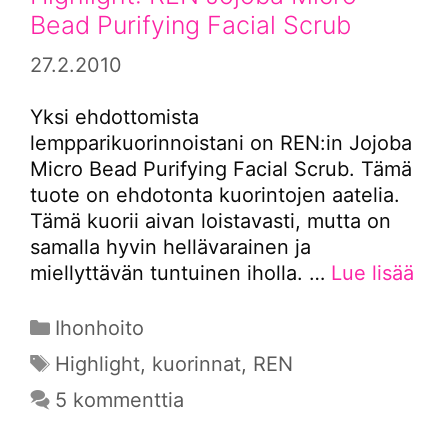
Bead Purifying Facial Scrub
27.2.2010
Yksi ehdottomista
lempparikuorinnoistani on REN:in Jojoba
Micro Bead Purifying Facial Scrub. Tämä
tuote on ehdotonta kuorintojen aatelia.
Tämä kuorii aivan loistavasti, mutta on
samalla hyvin hellävarainen ja
miellyttävän tuntuinen iholla. …
Lue lisää
Kategoriat
Ihonhoito
Avainsanat
Highlight
,
kuorinnat
,
REN
5 kommenttia