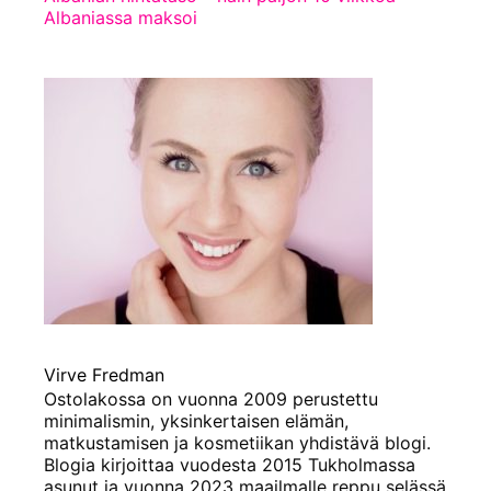
Albaniassa maksoi
Virve Fredman
Ostolakossa on vuonna 2009 perustettu
minimalismin, yksinkertaisen elämän,
matkustamisen ja kosmetiikan yhdistävä blogi.
Blogia kirjoittaa vuodesta 2015 Tukholmassa
asunut ja vuonna 2023 maailmalle reppu selässä