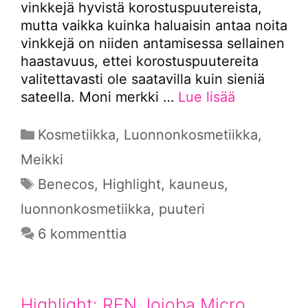
vinkkejä hyvistä korostuspuutereista,
mutta vaikka kuinka haluaisin antaa noita
vinkkejä on niiden antamisessa sellainen
haastavuus, ettei korostuspuutereita
valitettavasti ole saatavilla kuin sieniä
sateella. Moni merkki …
Lue lisää
Kategoriat
Kosmetiikka
,
Luonnonkosmetiikka
,
Meikki
Avainsanat
Benecos
,
Highlight
,
kauneus
,
luonnonkosmetiikka
,
puuteri
6 kommenttia
Highlight: REN Jojoba Micro