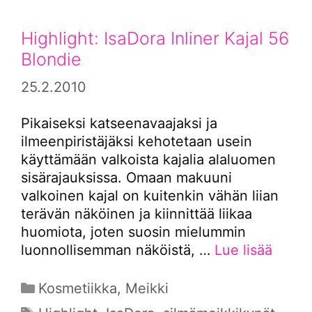
Highlight: IsaDora Inliner Kajal 56
Blondie
25.2.2010
Pikaiseksi katseenavaajaksi ja
ilmeenpiristäjäksi kehotetaan usein
käyttämään valkoista kajalia alaluomen
sisärajauksissa. Omaan makuuni
valkoinen kajal on kuitenkin vähän liian
terävän näköinen ja kiinnittää liikaa
huomiota, joten suosin mielummin
luonnollisemman näköistä, …
Lue lisää
Kategoriat
Kosmetiikka
,
Meikki
Avainsanat