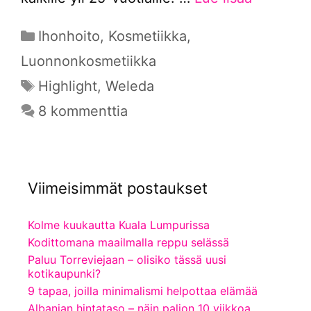
Kategoriat
Ihonhoito
,
Kosmetiikka
,
Luonnonkosmetiikka
Avainsanat
Highlight
,
Weleda
8 kommenttia
Viimeisimmät postaukset
Kolme kuukautta Kuala Lumpurissa
Kodittomana maailmalla reppu selässä
Paluu Torreviejaan – olisiko tässä uusi
kotikaupunki?
9 tapaa, joilla minimalismi helpottaa elämää
Albanian hintataso – näin paljon 10 viikkoa