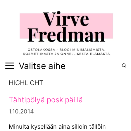
Siirry
sisältöön
Valitse aihe
HIGHLIGHT
Tähtipölyä poskipäillä
1.10.2014
Minulta kysellään aina silloin tällöin