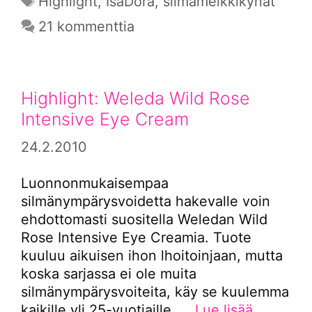
Highlight
,
IsaDora
,
silmämeikkikynät
21 kommenttia
Highlight: Weleda Wild Rose
Intensive Eye Cream
24.2.2010
Luonnonmukaisempaa
silmänympärysvoidetta hakevalle voin
ehdottomasti suositella Weledan Wild
Rose Intensive Eye Creamia. Tuote
kuuluu aikuisen ihon lhoitoinjaan, mutta
koska sarjassa ei ole muita
silmänympärysvoiteita, käy se kuulemma
kaikille yli 25-vuotiaille. …
Lue lisää