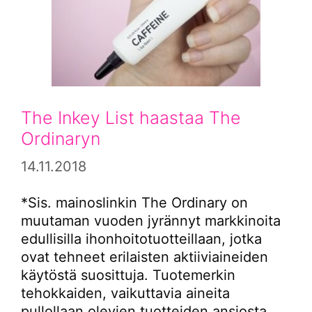
The Inkey List haastaa The
Ordinaryn
14.11.2018
*Sis. mainoslinkin The Ordinary on
muutaman vuoden jyrännyt markkinoita
edullisilla ihonhoitotuotteillaan, jotka
ovat tehneet erilaisten aktiiviaineiden
käytöstä suosittuja. Tuotemerkin
tehokkaiden, vaikuttavia aineita
pullollaan olevien tuotteiden ansiosta