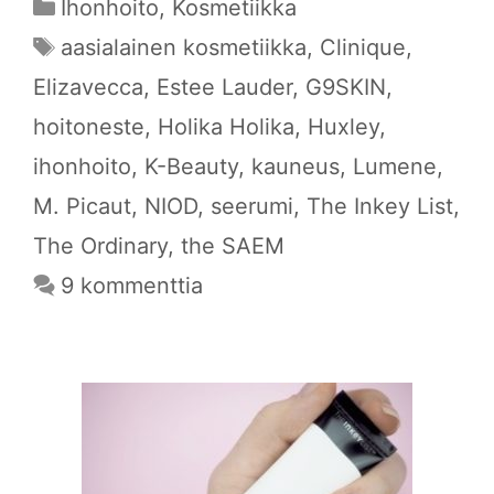
Kategoriat
Ihonhoito
,
Kosmetiikka
Avainsanat
aasialainen kosmetiikka
,
Clinique
,
Elizavecca
,
Estee Lauder
,
G9SKIN
,
hoitoneste
,
Holika Holika
,
Huxley
,
ihonhoito
,
K-Beauty
,
kauneus
,
Lumene
,
M. Picaut
,
NIOD
,
seerumi
,
The Inkey List
,
The Ordinary
,
the SAEM
9 kommenttia