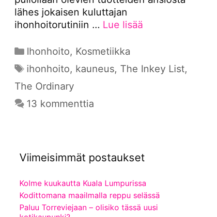
lähes jokaisen kuluttajan
ihonhoitorutiniin …
Lue lisää
Kategoriat
Ihonhoito
,
Kosmetiikka
Avainsanat
ihonhoito
,
kauneus
,
The Inkey List
,
The Ordinary
13 kommenttia
Viimeisimmät postaukset
Kolme kuukautta Kuala Lumpurissa
Kodittomana maailmalla reppu selässä
Paluu Torreviejaan – olisiko tässä uusi
kotikaupunki?