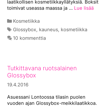
laatikollisen kosmetiikkayllätyksiä. Boksit
toimivat useassa maassa ja …
Lue lisää
Kategoriat
Kosmetiikka
Avainsanat
Glossybox
,
kauneus
,
kosmetiikka
10 kommenttia
Tutkittavana ruotsalainen
Glossybox
19.4.2016
Asuessani Lontoossa tilasin puolen
vuoden ajan Glossybox-meikkilaatikkoa.