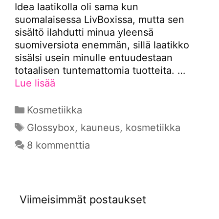
Idea laatikolla oli sama kun
suomalaisessa LivBoxissa, mutta sen
sisältö ilahdutti minua yleensä
suomiversiota enemmän, sillä laatikko
sisälsi usein minulle entuudestaan
totaalisen tuntemattomia tuotteita. …
Lue lisää
Kategoriat
Kosmetiikka
Avainsanat
Glossybox
,
kauneus
,
kosmetiikka
8 kommenttia
Viimeisimmät postaukset