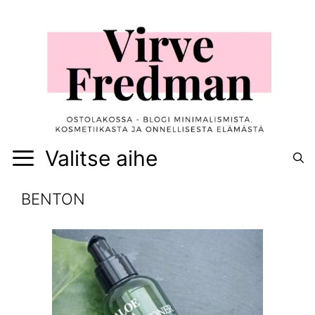
Siirry
sisältöön
Valitse aihe
BENTON