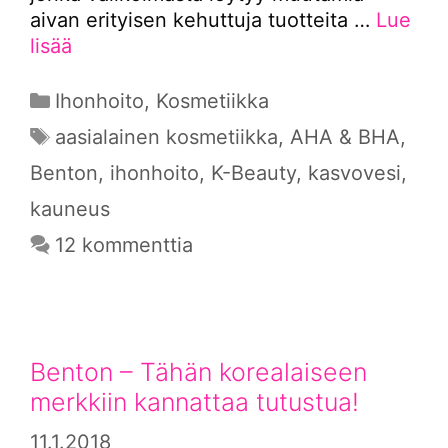
aivan erityisen kehuttuja tuotteita …
Lue
lisää
Kategoriat
Ihonhoito
,
Kosmetiikka
Avainsanat
aasialainen kosmetiikka
,
AHA & BHA
,
Benton
,
ihonhoito
,
K-Beauty
,
kasvovesi
,
kauneus
12 kommenttia
Benton – Tähän korealaiseen
merkkiin kannattaa tutustua!
11.1.2018