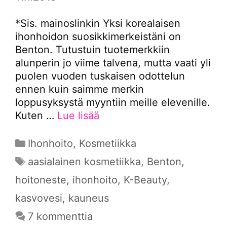
*Sis. mainoslinkin Yksi korealaisen
ihonhoidon suosikkimerkeistäni on
Benton. Tutustuin tuotemerkkiin
alunperin jo viime talvena, mutta vaati yli
puolen vuoden tuskaisen odottelun
ennen kuin saimme merkin
loppusyksystä myyntiin meille elevenille.
Kuten …
Lue lisää
Kategoriat
Ihonhoito
,
Kosmetiikka
Avainsanat
aasialainen kosmetiikka
,
Benton
,
hoitoneste
,
ihonhoito
,
K-Beauty
,
kasvovesi
,
kauneus
7 kommenttia