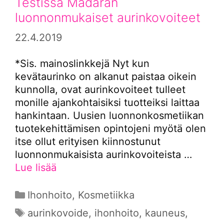
Testissä Mádaran
luonnonmukaiset aurinkovoiteet
22.4.2019
*Sis. mainoslinkkejä Nyt kun
kevätaurinko on alkanut paistaa oikein
kunnolla, ovat aurinkovoiteet tulleet
monille ajankohtaisiksi tuotteiksi laittaa
hankintaan. Uusien luonnonkosmetiikan
tuotekehittämisen opintojeni myötä olen
itse ollut erityisen kiinnostunut
luonnonmukaisista aurinkovoiteista …
Lue lisää
Kategoriat
Ihonhoito
,
Kosmetiikka
Avainsanat
aurinkovoide
,
ihonhoito
,
kauneus
,