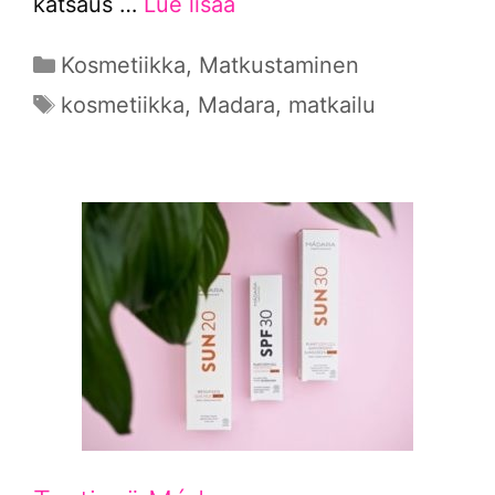
katsaus …
Lue lisää
Kategoriat
Kosmetiikka
,
Matkustaminen
Avainsanat
kosmetiikka
,
Madara
,
matkailu