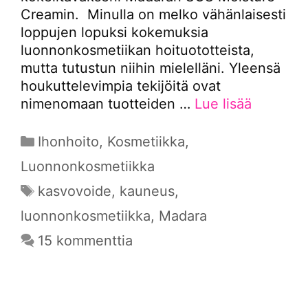
Creamin. Minulla on melko vähänlaisesti
loppujen lopuksi kokemuksia
luonnonkosmetiikan hoituototteista,
mutta tutustun niihin mielelläni. Yleensä
houkuttelevimpia tekijöitä ovat
nimenomaan tuotteiden …
Lue lisää
Kategoriat
Ihonhoito
,
Kosmetiikka
,
Luonnonkosmetiikka
Avainsanat
kasvovoide
,
kauneus
,
luonnonkosmetiikka
,
Madara
15 kommenttia