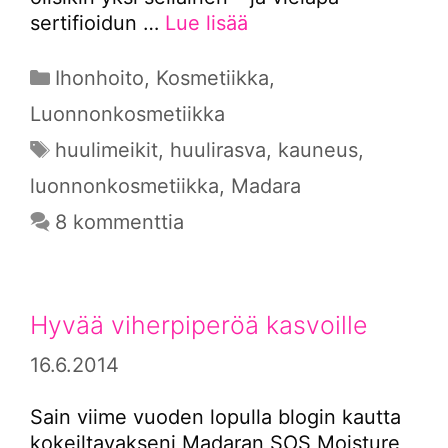
sertifioidun …
Lue lisää
Kategoriat
Ihonhoito
,
Kosmetiikka
,
Luonnonkosmetiikka
Avainsanat
huulimeikit
,
huulirasva
,
kauneus
,
luonnonkosmetiikka
,
Madara
8 kommenttia
Hyvää viherpiperöä kasvoille
16.6.2014
Sain viime vuoden lopulla blogin kautta
kokeiltavakseni Madaran SOS Moisture