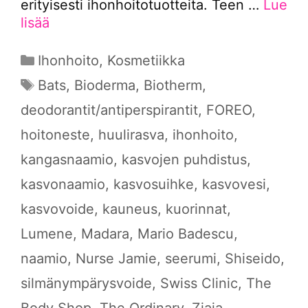
erityisesti ihonhoitotuotteita. Teen …
Lue
lisää
Kategoriat
Ihonhoito
,
Kosmetiikka
Avainsanat
Bats
,
Bioderma
,
Biotherm
,
deodorantit/antiperspirantit
,
FOREO
,
hoitoneste
,
huulirasva
,
ihonhoito
,
kangasnaamio
,
kasvojen puhdistus
,
kasvonaamio
,
kasvosuihke
,
kasvovesi
,
kasvovoide
,
kauneus
,
kuorinnat
,
Lumene
,
Madara
,
Mario Badescu
,
naamio
,
Nurse Jamie
,
seerumi
,
Shiseido
,
silmänympärysvoide
,
Swiss Clinic
,
The
Body Shop
,
The Ordinary
,
Ziaja