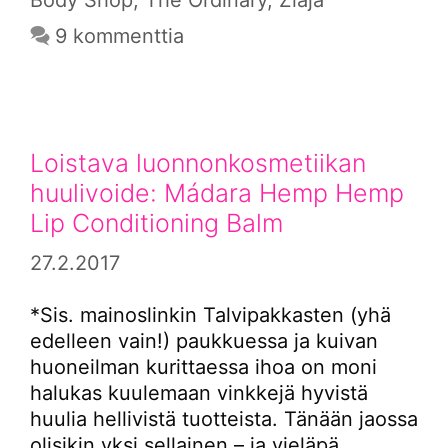
9 kommenttia
Loistava luonnonkosmetiikan
huulivoide: Mádara Hemp Hemp
Lip Conditioning Balm
27.2.2017
*Sis. mainoslinkin Talvipakkasten (yhä
edelleen vain!) paukkuessa ja kuivan
huoneilman kurittaessa ihoa on moni
halukas kuulemaan vinkkejä hyvistä
huulia hellivistä tuotteista. Tänään jaossa
olisikin yksi sellainen – ja vieläpä