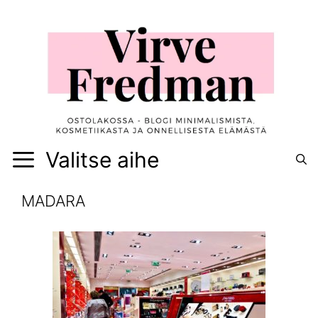
Siirry
sisältöön
Valitse aihe
MADARA