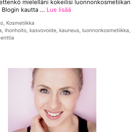
 ettenkö mielelläni kokeilisi luonnonkosmetiikan
. Blogin kautta …
Lue lisää
iat
to
,
Kosmetiikka
nat
a
,
ihonhoito
,
kasvovoide
,
kauneus
,
luonnonkosmetiikka
enttia