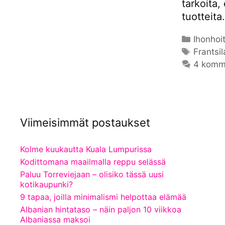
tarkoita,
tuotteita
Kategor
Ihonhoi
Avainsa
Frantsil
4 komm
Viimeisimmät postaukset
Kolme kuukautta Kuala Lumpurissa
Kodittomana maailmalla reppu selässä
Paluu Torreviejaan – olisiko tässä uusi
kotikaupunki?
9 tapaa, joilla minimalismi helpottaa elämää
Albanian hintataso – näin paljon 10 viikkoa
Albaniassa maksoi