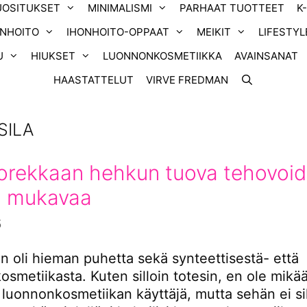
UOSITUKSET
MINIMALISMI
PARHAAT TUOTTEET
K
ONHOITO
IHONHOITO-OPPAAT
MEIKIT
LIFESTYL
U
HIUKSET
LUONNONKOSMETIIKKA
AVAINSANAT
HAASTATTELUT
VIRVE FREDMAN
SILA
rekkaan hehkun tuova tehovoid
 mukavaa
5
en oli hieman puhetta sekä synteettisestä- että
smetiikasta. Kuten silloin totesin, en ole mikä
 luonnonkosmetiikan käyttäjä, mutta sehän ei sil