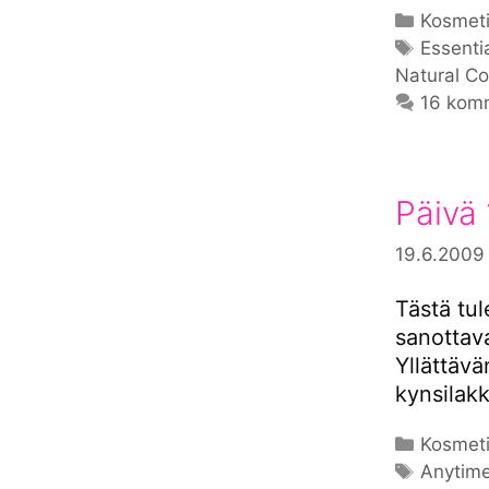
Kategor
Kosmeti
Avainsa
Essenti
Natural C
16 kom
Päivä 
19.6.2009
Tästä tule
sanottava
Yllättävä
kynsilak
Kategor
Kosmeti
Avainsa
Anytim