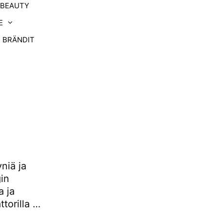
-BEAUTY
E
BRÄNDIT
niä ja
in
a ja
ttorilla …