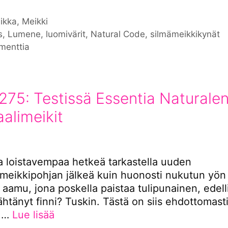
iat
ikka
,
Meikki
nat
s
,
Lumene
,
luomivärit
,
Natural Code
,
silmämeikkikynät
menttia
275: Testissä Essentia Naturale
alimeikit
la loistavempaa hetkeä tarkastella uuden
imeikkipohjan jälkeä kuin huonosti nukutun yön
 aamu, jona poskella paistaa tulipunainen, edel
jähtänyt finni? Tuskin. Tästä on siis ehdottomast
o …
Lue lisää