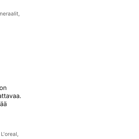
neraalit
,
jon
attavaa.
tää
,
L'oreal
,