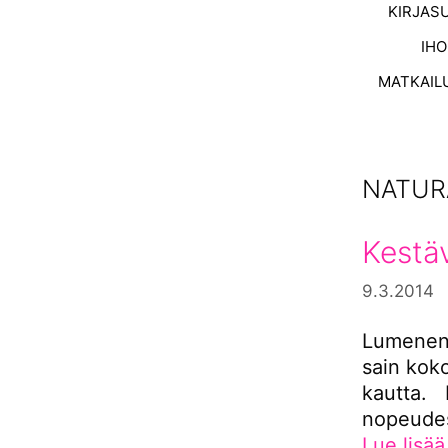
KIRJAS
IH
MATKAIL
NATUR
Kestä
9.3.2014
Lumenen 
sain kok
kautta. 
nopeudess
Lue lisää