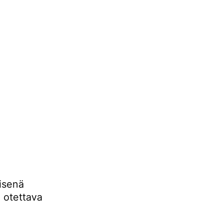
n
lisenä
i otettava