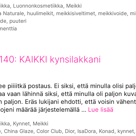
iat
ikka
,
Luonnonkosmetiikka
,
Meikki
nat
a Naturale
,
huulimeikit
,
meikkisiveltimet
,
meikkivoide
,
mi
ode
,
puuteri
menttia
140: KAIKKI kynsilakkani
e piiiitkä postaus. Ei siksi, että minulla olisi pal
a vaan lähinnä siksi, että minulla oli paljon kuv
n paljon. Eräs lukijani ehdotti, että voisin vähen
kojeni määrää järjestelemällä …
Lue lisää
iat
ikka
,
Kynnet
,
Meikki
nat
e
,
China Glaze
,
Color Club
,
Dior
,
IsaDora
,
Konad
,
kynnet