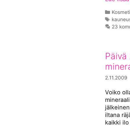
Kategor
Kosmeti
Avainsa
kauneu
23 kom
Päivä 
minera
2.11.2009
Voiko ol
mineraal
jälkeinen
iltana rä
kaikki il