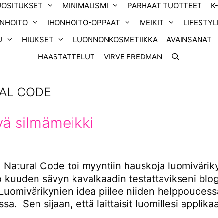
UOSITUKSET
MINIMALISMI
PARHAAT TUOTTEET
K
ONHOITO
IHONHOITO-OPPAAT
MEIKIT
LIFESTYL
U
HIUKSET
LUONNONKOSMETIIKKA
AVAINSANAT
HAASTATTELUT
VIRVE FREDMAN
AL CODE
vä silmämeikki
Natural Code toi myyntiin hauskoja luomiväriky
o kuuden sävyn kavalkaadin testattavikseni blog
Luomivärikynien idea piilee niiden helppoudess
a. Sen sijaan, että laittaisit luomillesi applikaa