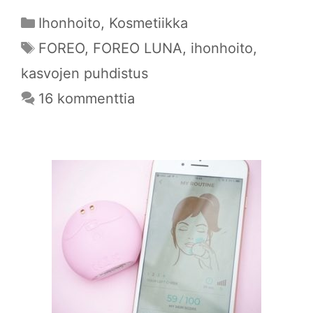
Kategoriat
Ihonhoito
,
Kosmetiikka
Avainsanat
FOREO
,
FOREO LUNA
,
ihonhoito
,
kasvojen puhdistus
16 kommenttia