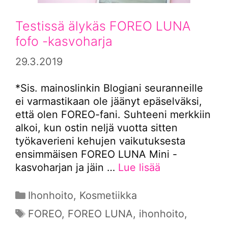
Testissä älykäs FOREO LUNA
fofo -kasvoharja
29.3.2019
*Sis. mainoslinkin Blogiani seuranneille
ei varmastikaan ole jäänyt epäselväksi,
että olen FOREO-fani. Suhteeni merkkiin
alkoi, kun ostin neljä vuotta sitten
työkaverieni kehujen vaikutuksesta
ensimmäisen FOREO LUNA Mini -
kasvoharjan ja jäin …
Lue lisää
Kategoriat
Ihonhoito
,
Kosmetiikka
Avainsanat
FOREO
,
FOREO LUNA
,
ihonhoito
,