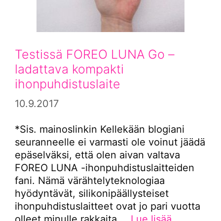
Testissä FOREO LUNA Go –
ladattava kompakti
ihonpuhdistuslaite
10.9.2017
*Sis. mainoslinkin Kellekään blogiani
seuranneelle ei varmasti ole voinut jäädä
epäselväksi, että olen aivan valtava
FOREO LUNA -ihonpuhdistuslaitteiden
fani. Nämä värähtelyteknologiaa
hyödyntävät, silikonipäällysteiset
ihonpuhdistuslaitteet ovat jo pari vuotta
olleet minulle rakkaita …
Lue lisää