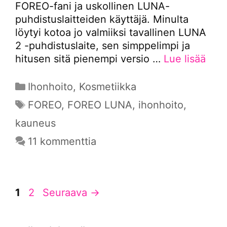
FOREO-fani ja uskollinen LUNA-
puhdistuslaitteiden käyttäjä. Minulta
löytyi kotoa jo valmiiksi tavallinen LUNA
2 -puhdistuslaite, sen simppelimpi ja
hitusen sitä pienempi versio …
Lue lisää
Kategoriat
Ihonhoito
,
Kosmetiikka
Avainsanat
FOREO
,
FOREO LUNA
,
ihonhoito
,
kauneus
11 kommenttia
Sivu
Sivu
1
2
Seuraava
→