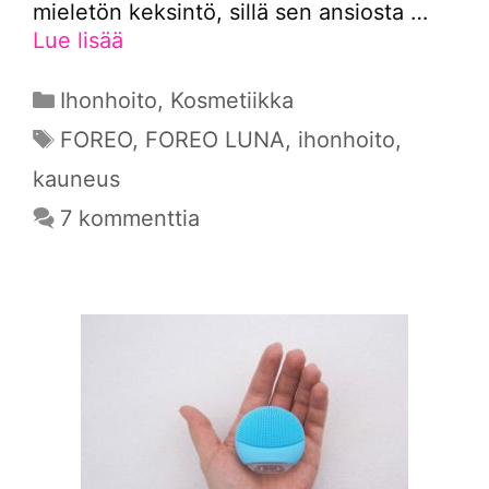
mieletön keksintö, sillä sen ansiosta …
Lue lisää
Kategoriat
Ihonhoito
,
Kosmetiikka
Avainsanat
FOREO
,
FOREO LUNA
,
ihonhoito
,
kauneus
7 kommenttia