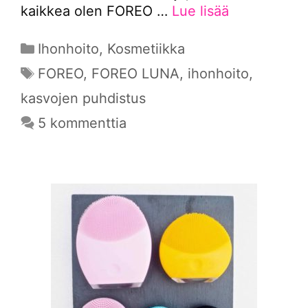
kaikkea olen FOREO …
Lue lisää
Kategoriat
Ihonhoito
,
Kosmetiikka
Avainsanat
FOREO
,
FOREO LUNA
,
ihonhoito
,
kasvojen puhdistus
5 kommenttia