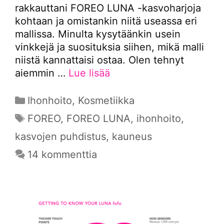
rakkauttani FOREO LUNA -kasvoharjoja
kohtaan ja omistankin niitä useassa eri
mallissa. Minulta kysytäänkin usein
vinkkejä ja suosituksia siihen, mikä malli
niistä kannattaisi ostaa. Olen tehnyt
aiemmin …
Lue lisää
Kategoriat
Ihonhoito
,
Kosmetiikka
Avainsanat
FOREO
,
FOREO LUNA
,
ihonhoito
,
kasvojen puhdistus
,
kauneus
14 kommenttia