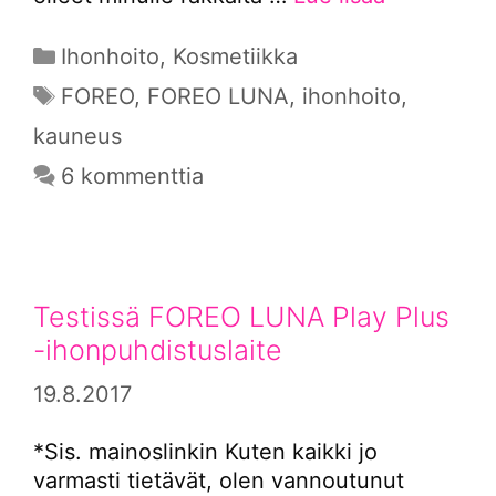
Kategoriat
Ihonhoito
,
Kosmetiikka
Avainsanat
FOREO
,
FOREO LUNA
,
ihonhoito
,
kauneus
6 kommenttia
Testissä FOREO LUNA Play Plus
-ihonpuhdistuslaite
19.8.2017
*Sis. mainoslinkin Kuten kaikki jo
varmasti tietävät, olen vannoutunut