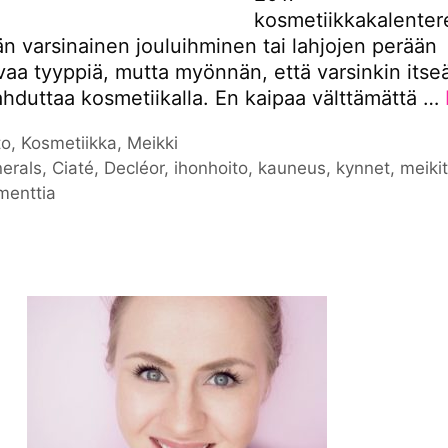
kosmetiikkakalentere
n varsinainen jouluihminen tai lahjojen perään
aa tyyppiä, mutta myönnän, että varsinkin itse
ahduttaa kosmetiikalla. En kaipaa välttämättä …
iat
to
,
Kosmetiikka
,
Meikki
nat
erals
,
Ciaté
,
Decléor
,
ihonhoito
,
kauneus
,
kynnet
,
meiki
menttia