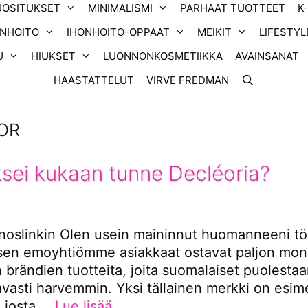
UOSITUKSET
MINIMALISMI
PARHAAT TUOTTEET
K
ONHOITO
IHONHOITO-OPPAAT
MEIKIT
LIFESTYL
U
HIUKSET
LUONNONKOSMETIIKKA
AVAINSANAT
HAASTATTELUT
VIRVE FREDMAN
OR
sei kukaan tunne Decléoria?
inoslinkin Olen usein maininnut huomanneeni töi
isen emoyhtiömme asiakkaat ostavat paljon mon
n brändien tuotteita, joita suomalaiset puolesta
vasti harvemmin. Yksi tällainen merkki on esime
, josta …
Lue lisää