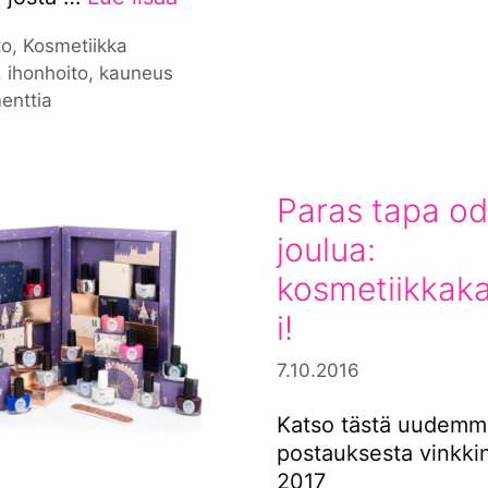
iat
to
,
Kosmetiikka
nat
,
ihonhoito
,
kauneus
enttia
Paras tapa od
joulua:
kosmetiikkaka
i!
7.10.2016
Katso tästä uudemm
postauksesta vinkki
2017