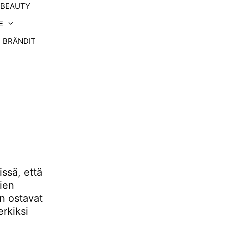
-BEAUTY
E
BRÄNDIT
ssä, että
ien
an ostavat
rkiksi