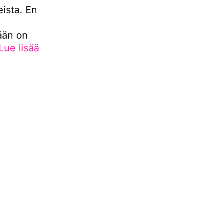
ista. En
ään on
Lue lisää
t