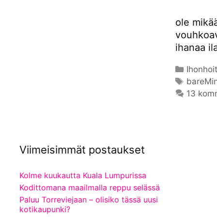
ole mikää
vouhkoav
ihanaa il
Kategor
Ihonhoi
Avainsa
bareMin
13 kom
Viimeisimmät postaukset
Kolme kuukautta Kuala Lumpurissa
Kodittomana maailmalla reppu selässä
Paluu Torreviejaan – olisiko tässä uusi
kotikaupunki?