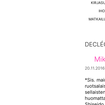
KIRJAS
IH
MATKAIL
DECLÉ
Mik
20.11.2016
*Sis. ma
ruotsala
sellaiste
huomatta
Shiseido