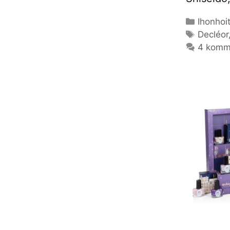
Kategor
Ihonhoi
Avainsa
Decléor
4 komm