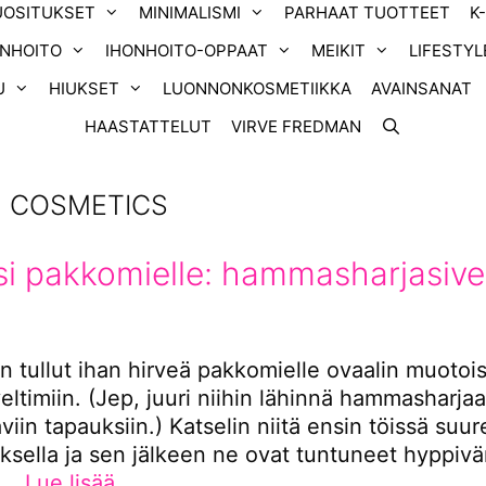
UOSITUKSET
MINIMALISMI
PARHAAT TUOTTEET
K
ONHOITO
IHONHOITO-OPPAAT
MEIKIT
LIFESTYL
U
HIUKSET
LUONNONKOSMETIIKKA
AVAINSANAT
HAASTATTELUT
VIRVE FREDMAN
N COSMETICS
i pakkomielle: hammasharjasivel
n tullut ihan hirveä pakkomielle ovaalin muotois
eltimiin. (Jep, juuri niihin lähinnä hammasharjaa
viin tapauksiin.) Katselin niitä ensin töissä suur
ksella ja sen jälkeen ne ovat tuntuneet hyppiv
i …
Lue lisää