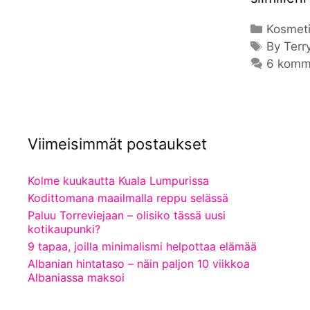
Kategor
Kosmeti
Avainsa
By Terr
6 komm
Viimeisimmät postaukset
Kolme kuukautta Kuala Lumpurissa
Kodittomana maailmalla reppu selässä
Paluu Torreviejaan – olisiko tässä uusi
kotikaupunki?
9 tapaa, joilla minimalismi helpottaa elämää
Albanian hintataso – näin paljon 10 viikkoa
Albaniassa maksoi