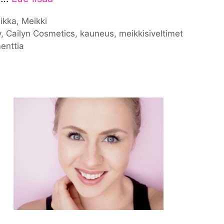
iat
ikka
,
Meikki
nat
y
,
Cailyn Cosmetics
,
kauneus
,
meikkisiveltimet
enttia