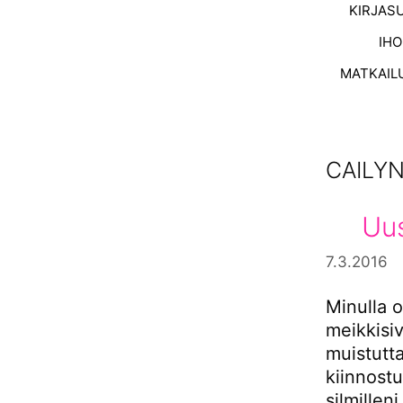
KIRJAS
IH
MATKAIL
CAILY
Uus
7.3.2016
Minulla o
meikkisiv
muistutta
kiinnostu
silmillen