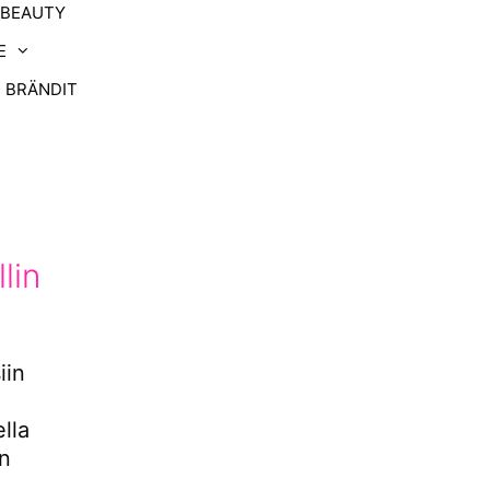
-BEAUTY
E
BRÄNDIT
lin
iin
ella
än