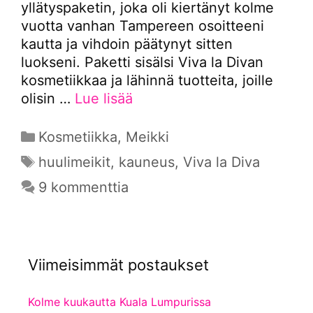
yllätyspaketin, joka oli kiertänyt kolme
vuotta vanhan Tampereen osoitteeni
kautta ja vihdoin päätynyt sitten
luokseni. Paketti sisälsi Viva la Divan
kosmetiikkaa ja lähinnä tuotteita, joille
olisin …
Lue lisää
Kategoriat
Kosmetiikka
,
Meikki
Avainsanat
huulimeikit
,
kauneus
,
Viva la Diva
9 kommenttia
Viimeisimmät postaukset
Kolme kuukautta Kuala Lumpurissa