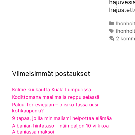
hajuvesiä
hajustett
Kategor
Ihonhoi
Avainsa
ihonhoi
2 komm
Viimeisimmät postaukset
Kolme kuukautta Kuala Lumpurissa
Kodittomana maailmalla reppu selässä
Paluu Torreviejaan – olisiko tässä uusi
kotikaupunki?
9 tapaa, joilla minimalismi helpottaa elämää
Albanian hintataso – näin paljon 10 viikkoa
Albaniassa maksoi