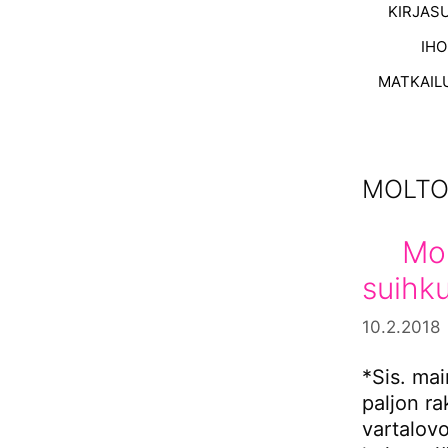
KIRJAS
IH
MATKAIL
MOLTO
Mol
suihku
10.2.2018
*Sis. mai
paljon ra
vartalovo