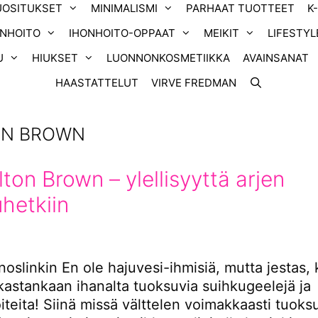
UOSITUKSET
MINIMALISMI
PARHAAT TUOTTEET
K
ONHOITO
IHONHOITO-OPPAAT
MEIKIT
LIFESTYL
U
HIUKSET
LUONNONKOSMETIIKKA
AVAINSANAT
HAASTATTELUT
VIRVE FREDMAN
N BROWN
ton Brown – ylellisyyttä arjen
hetkiin
noslinkin En ole hajuvesi-ihmisiä, mutta jestas,
kastankaan ihanalta tuoksuvia suihkugeelejä ja
iteita! Siinä missä välttelen voimakkaasti tuoks