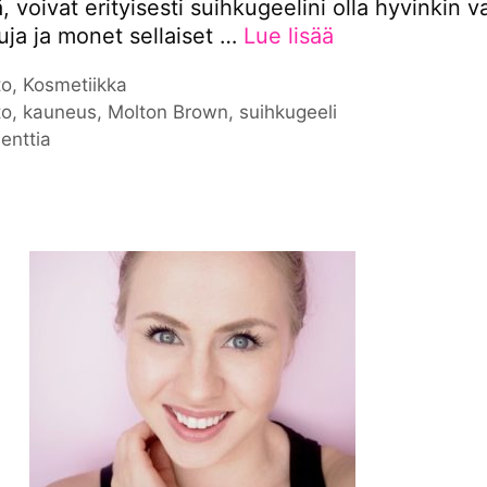
, voivat erityisesti suihkugeelini olla hyvinkin v
uja ja monet sellaiset …
Lue lisää
iat
to
,
Kosmetiikka
nat
to
,
kauneus
,
Molton Brown
,
suihkugeeli
enttia