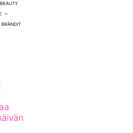
-BEAUTY
E
BRÄNDIT
:
aa
päivän