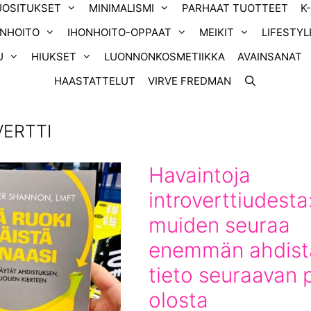
UOSITUKSET
MINIMALISMI
PARHAAT TUOTTEET
K
ONHOITO
IHONHOITO-OPPAAT
MEIKIT
LIFESTYL
U
HIUKSET
LUONNONKOSMETIIKKA
AVAINSANAT
HAASTATTELUT
VIRVE FREDMAN
VERTTI
Havaintoja
introverttiudesta
muiden seuraa
enemmän ahdist
tieto seuraavan 
olosta