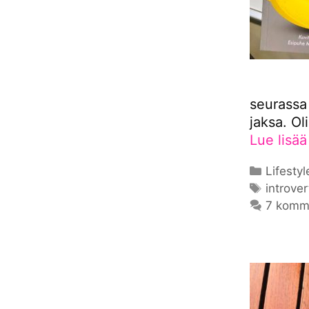
seurassa 
jaksa. Ol
Lue lisää
Kategor
Lifestyl
Avainsa
introver
7 komm