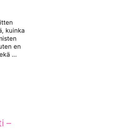
itten
tä, kuinka
misten
uuten en
sekä …
i –