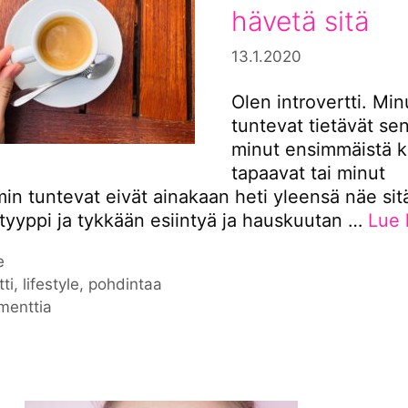
hävetä sitä
13.1.2020
Olen introvertti. Min
tuntevat tietävät se
minut ensimmäistä k
tapaavat tai minut
n tuntevat eivät ainakaan heti yleensä näe sitä
 tyyppi ja tykkään esiintyä ja hauskuutan …
Lue 
iat
e
nat
tti
,
lifestyle
,
pohdintaa
menttia