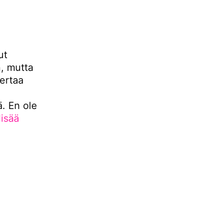
ut
n, mutta
ertaa
. En ole
lisää