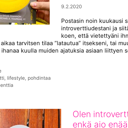
9.2.2020
Postasin noin kuukausi s
introverttiudestani ja sii
koen, että vietettyäni ih
aikaa tarvitsen tilaa ”latautua” itsekseni, tai m
i ihanaa kuulla muiden ajatuksia asiaan liittyen 
iat
e
nat
tti
,
lifestyle
,
pohdintaa
enttia
Olen introvertt
enkä aio enää