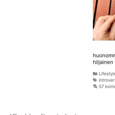
huonommi
hiljainen
Kategor
Lifestyl
Avainsa
introver
57 kom