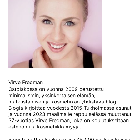
Virve Fredman
Ostolakossa on vuonna 2009 perustettu
minimalismin, yksinkertaisen elämän,
matkustamisen ja kosmetiikan yhdistävä blogi.
Blogia kirjoittaa vuodesta 2015 Tukholmassa asunut
ja vuonna 2023 maailmalle reppu selässä muuttanut
37-vuotias Virve Fredman, joka on koulutukseltaan
estenomi ja kosmetiikkamyyjä.
Blogi tavoittaa kuukaudessa 45 000 uniikkia kävijää