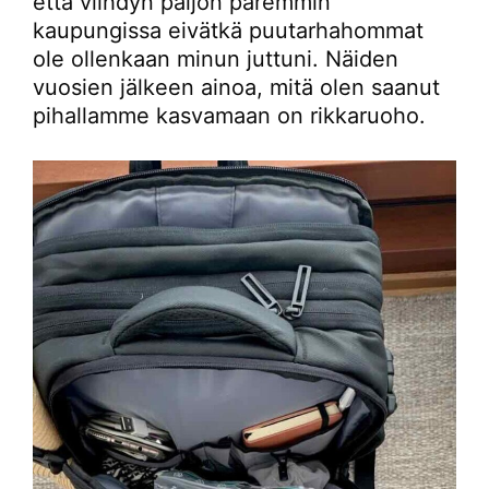
että viihdyn paljon paremmin
kaupungissa eivätkä puutarhahommat
ole ollenkaan minun juttuni. Näiden
vuosien jälkeen ainoa, mitä olen saanut
pihallamme kasvamaan on rikkaruoho.