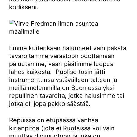
kodikseni.
Emme kuitenkaan halunneet vain pakata
tavaroitamme varastoon odottamaan
paluutamme, vaan päätimme luopua
lähes kaikesta. Puoliso tosin jätti
instrumenttinsa ystävälleen talteen ja
meillä molemmilla on Suomessa yksi
repullinen tavaroita, jotka halusimme tai
jotka oli jopa pakko säästää.
Repuissa on etupäässä vanhaa
kirjanpitoa (jota ei Ruotsissa voi vain
muuttaa digimuotoon ja joka on