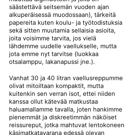
säästettävä seitsemän vuoden ajan
alkuperäisessä muodossaan), tärkeitä
papereita kuten koulu- ja työtodistuksia
sekä sitten muutamia sellaisia asioita,
joita voisimme tarvita, jos vielä
lähdemme uudelle vaellukselle, mutta
jota emme nyt tarvitse (luokkaa
otsalamppu, lakanapussi jne.).
Vanhat 30 ja 40 litran vaellusreppumme
olivat mitoiltaan kompaktit, mutta
kuitenkin sen verran isot, ettei niiden
kanssa ollut kätevää matkustaa
haluamallamme tavalla, joten hankimme
pienemmät ja diskreetimmän näköiset
reissureput, jotka mahtuvat lentokoneen
käsimatkatavarana edessä olevan