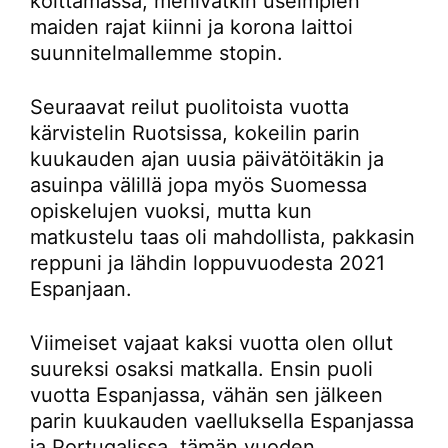
koittamassa, menivätkin useimpien
maiden rajat kiinni ja korona laittoi
suunnitelmallemme stopin.
Seuraavat reilut puolitoista vuotta
kärvistelin Ruotsissa, kokeilin parin
kuukauden ajan uusia päivätöitäkin ja
asuinpa välillä jopa myös Suomessa
opiskelujen vuoksi, mutta kun
matkustelu taas oli mahdollista, pakkasin
reppuni ja lähdin loppuvuodesta 2021
Espanjaan.
Viimeiset vajaat kaksi vuotta olen ollut
suureksi osaksi matkalla. Ensin puoli
vuotta Espanjassa, vähän sen jälkeen
parin kuukauden vaelluksella Espanjassa
ja Portugalissa, tämän vuoden