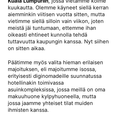
Kuala Lumpuriin
, jossa vietämme kolme
kuukautta. Olemme käyneet siellä kerran
aiemminkin viitisen vuotta sitten, mutta
vietimme siellä silloin vain viikon, joten
meistä jäi tuntumaan, ettemme ihan
oikeasti ehtineet kunnolla tehdä
tuttavuutta kaupungin kanssa. Nyt siihen
on sitten aikaa.
Päätimme myös valita hieman erilaisen
majoituksen, eli majoitumme isossa,
erityisesti diginomadeille suunnatussa
hotellinakin toimivassa
asuinkompleksissa, jossa meillä on oma
makuuhuone kylpyhuoneella, mutta
jossa jaamme yhteiset tilat muiden
ihmisten kanssa.