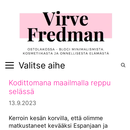
Siirry
sisältöön
Valitse aihe
Kodittomana maailmalla reppu
selässä
13.9.2023
Kerroin kesän korvilla, että olimme
matkustaneet kevääksi Espanjaan ja