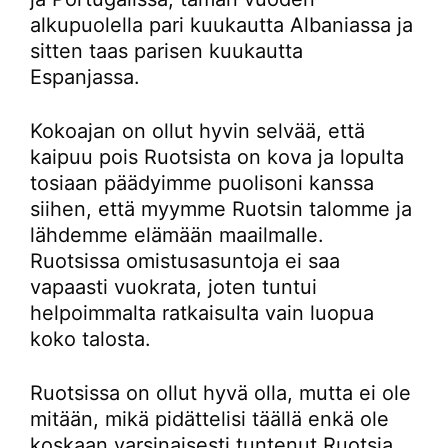
alkupuolella pari kuukautta Albaniassa ja
sitten taas parisen kuukautta
Espanjassa.
Kokoajan on ollut hyvin selvää, että
kaipuu pois Ruotsista on kova ja lopulta
tosiaan päädyimme puolisoni kanssa
siihen, että myymme Ruotsin talomme ja
lähdemme elämään maailmalle.
Ruotsissa omistusasuntoja ei saa
vapaasti vuokrata, joten tuntui
helpoimmalta ratkaisulta vain luopua
koko talosta.
Ruotsissa on ollut hyvä olla, mutta ei ole
mitään, mikä pidättelisi täällä enkä ole
koskaan varsinaisesti tuntenut Ruotsia