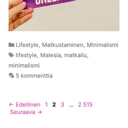
Kategoriat
Lifestyle
,
Matkustaminen
,
Minimalismi
Avainsanat
lifestyle
,
Malesia
,
matkailu
,
minimalismi
5 kommenttia
Sivu
Sivu
Sivu
Sivu
←
Edellinen
1
2
3
…
2 515
Seuraava
→