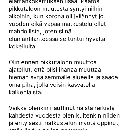
elämänkokemuksen lisää. Päätös
pikkutaloon muutosta syntyi niihin
aikoihin, kun korona oli jyllännyt jo
vuoden eikä vapaa matkustelu ollut
mahdollista, joten siinä
elämäntilanteessa se tuntui hyvältä
kokeilulta.
Olin ennen pikkutaloon muuttoa
ajatellut, että olisi ihanaa muuttaa
hieman syrjäisemmälle alueelle ja saada
oma piha, jolla voisin kasvatella
kaikenlaista.
Vaikka olenkin nauttinut näistä reilusta
kahdesta vuodesta olen kuitenkin niiden
ja erityisesti matkustelun myötä oppinut,