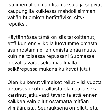
istuimen alle ilman lisämaksuja ja sopivat
kaupungilla kulkiessa mahdollisimman
vähän huomiota herättäviksi city-
repuiksi.
Käytännössä tämä on siis tarkoittanut,
että kun ensiviikolla luovumme omasta
asunnostamme, en omista enää muuta
kuin ne toisessa repussani Suomessa
olevat tavarat sekä maailmalla
selkärepussa mukana kulkevat jutut.
Olen kulkenut viimeiset reilut viisi vuotta
tietoisesti kohti tällaista elämää ja sekä
karsinut jatkuvasti tavaroita että ennen
kaikkea vain ollut ostamatta mitään
ylimääräistä. Seurauksena on ollut, että