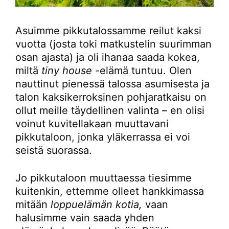
Asuimme pikkutalossamme reilut kaksi
vuotta (josta toki matkustelin suurimman
osan ajasta) ja oli ihanaa saada kokea,
miltä
tiny house
-elämä tuntuu. Olen
nauttinut pienessä talossa asumisesta ja
talon kaksikerroksinen pohjaratkaisu on
ollut meille täydellinen valinta – en olisi
voinut kuvitellakaan muuttavani
pikkutaloon, jonka yläkerrassa ei voi
seistä suorassa.
Jo pikkutaloon muuttaessa tiesimme
kuitenkin, ettemme olleet hankkimassa
mitään
loppuelämän kotia,
vaan
halusimme vain saada yhden