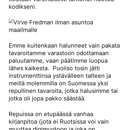
kodikseni.
Emme kuitenkaan halunneet vain pakata
tavaroitamme varastoon odottamaan
paluutamme, vaan päätimme luopua
lähes kaikesta. Puoliso tosin jätti
instrumenttinsa ystävälleen talteen ja
meillä molemmilla on Suomessa yksi
repullinen tavaroita, jotka halusimme tai
jotka oli jopa pakko säästää.
Repuissa on etupäässä vanhaa
kirjanpitoa (jota ei Ruotsissa voi vain
muuttaa digimuotoon ja joka on