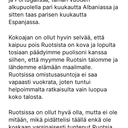
alkupuolella pari kuukautta Albaniassa ja
sitten taas parisen kuukautta
Espanjassa.
Kokoajan on ollut hyvin selvää, että
kaipuu pois Ruotsista on kova ja lopulta
tosiaan päädyimme puolisoni kanssa
siihen, että myymme Ruotsin talomme ja
lähdemme elämään maailmalle.
Ruotsissa omistusasuntoja ei saa
vapaasti vuokrata, joten tuntui
helpoimmalta ratkaisulta vain luopua
koko talosta.
Ruotsissa on ollut hyvä olla, mutta ei ole
mitään, mikä pidättelisi täällä enkä ole
koskaan varsinaisesti tuntenut Ruotsia