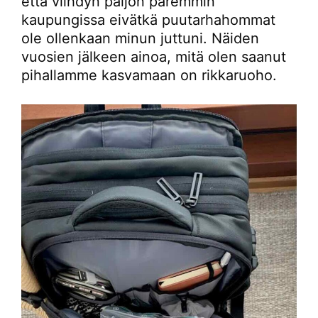
että viihdyn paljon paremmin
kaupungissa eivätkä puutarhahommat
ole ollenkaan minun juttuni. Näiden
vuosien jälkeen ainoa, mitä olen saanut
pihallamme kasvamaan on rikkaruoho.