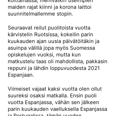
koittamassa, menivätkin useimpien
maiden rajat kiinni ja korona laittoi
suunnitelmallemme stopin.
Seuraavat reilut puolitoista vuotta
kärvistelin Ruotsissa, kokeilin parin
kuukauden ajan uusia päivätöitäkin ja
asuinpa välillä jopa myös Suomessa
opiskelujen vuoksi, mutta kun
matkustelu taas oli mahdollista, pakkasin
reppuni ja lähdin loppuvuodesta 2021
Espanjaan.
Viimeiset vajaat kaksi vuotta olen ollut
suureksi osaksi matkalla. Ensin puoli
vuotta Espanjassa, vähän sen jälkeen
parin kuukauden vaelluksella Espanjassa
ja Portugalissa, tämän vuoden