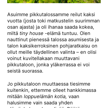
Asuimme pikkutalossamme reilut kaksi
vuotta (josta toki matkustelin suurimman
osan ajasta) ja oli ihanaa saada kokea,
miltä
tiny house
-elämä tuntuu. Olen
nauttinut pienessä talossa asumisesta ja
talon kaksikerroksinen pohjaratkaisu on
ollut meille täydellinen valinta – en olisi
voinut kuvitellakaan muuttavani
pikkutaloon, jonka yläkerrassa ei voi
seistä suorassa.
Jo pikkutaloon muuttaessa tiesimme
kuitenkin, ettemme olleet hankkimassa
mitään
loppuelämän kotia,
vaan
halusimme vain saada yhden