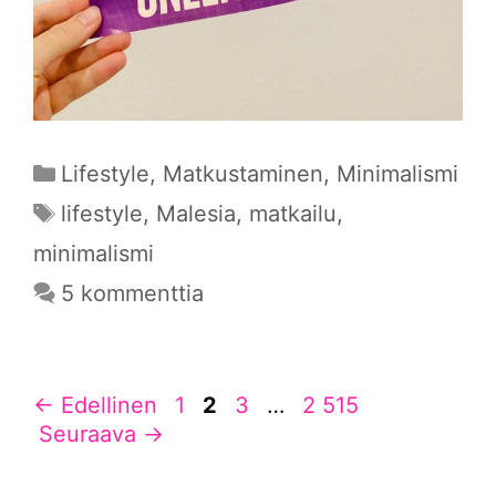
Kategoriat
Lifestyle
,
Matkustaminen
,
Minimalismi
Avainsanat
lifestyle
,
Malesia
,
matkailu
,
minimalismi
5 kommenttia
Sivu
Sivu
Sivu
Sivu
←
Edellinen
1
2
3
…
2 515
Seuraava
→