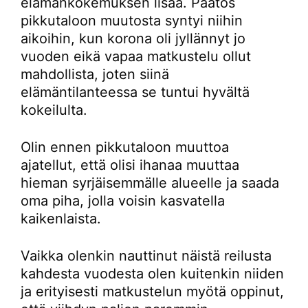
elämänkokemuksen lisää. Päätös
pikkutaloon muutosta syntyi niihin
aikoihin, kun korona oli jyllännyt jo
vuoden eikä vapaa matkustelu ollut
mahdollista, joten siinä
elämäntilanteessa se tuntui hyvältä
kokeilulta.
Olin ennen pikkutaloon muuttoa
ajatellut, että olisi ihanaa muuttaa
hieman syrjäisemmälle alueelle ja saada
oma piha, jolla voisin kasvatella
kaikenlaista.
Vaikka olenkin nauttinut näistä reilusta
kahdesta vuodesta olen kuitenkin niiden
ja erityisesti matkustelun myötä oppinut,