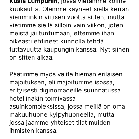
Kuala Lumpuriin
, jossa vietämme kolme
kuukautta. Olemme käyneet siellä kerran
aiemminkin viitisen vuotta sitten, mutta
vietimme siellä silloin vain viikon, joten
meistä jäi tuntumaan, ettemme ihan
oikeasti ehtineet kunnolla tehdä
tuttavuutta kaupungin kanssa. Nyt siihen
on sitten aikaa.
Päätimme myös valita hieman erilaisen
majoituksen, eli majoitumme isossa,
erityisesti diginomadeille suunnatussa
hotellinakin toimivassa
asuinkompleksissa, jossa meillä on oma
makuuhuone kylpyhuoneella, mutta
jossa jaamme yhteiset tilat muiden
ihmisten kanssa.