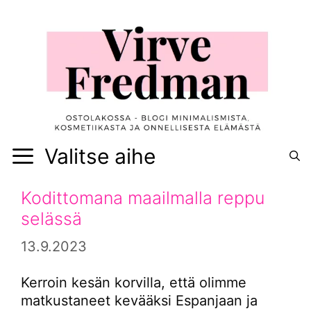
Siirry
sisältöön
Valitse aihe
Kodittomana maailmalla reppu
selässä
13.9.2023
Kerroin kesän korvilla, että olimme
matkustaneet kevääksi Espanjaan ja