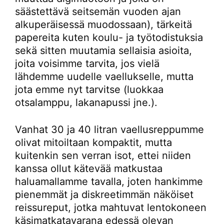
säästettävä seitsemän vuoden ajan
alkuperäisessä muodossaan), tärkeitä
papereita kuten koulu- ja työtodistuksia
sekä sitten muutamia sellaisia asioita,
joita voisimme tarvita, jos vielä
lähdemme uudelle vaellukselle, mutta
jota emme nyt tarvitse (luokkaa
otsalamppu, lakanapussi jne.).
Vanhat 30 ja 40 litran vaellusreppumme
olivat mitoiltaan kompaktit, mutta
kuitenkin sen verran isot, ettei niiden
kanssa ollut kätevää matkustaa
haluamallamme tavalla, joten hankimme
pienemmät ja diskreetimmän näköiset
reissureput, jotka mahtuvat lentokoneen
käsimatkatavarana edessä olevan