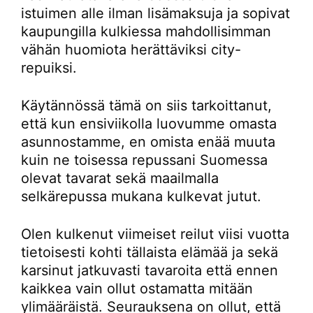
istuimen alle ilman lisämaksuja ja sopivat
kaupungilla kulkiessa mahdollisimman
vähän huomiota herättäviksi city-
repuiksi.
Käytännössä tämä on siis tarkoittanut,
että kun ensiviikolla luovumme omasta
asunnostamme, en omista enää muuta
kuin ne toisessa repussani Suomessa
olevat tavarat sekä maailmalla
selkärepussa mukana kulkevat jutut.
Olen kulkenut viimeiset reilut viisi vuotta
tietoisesti kohti tällaista elämää ja sekä
karsinut jatkuvasti tavaroita että ennen
kaikkea vain ollut ostamatta mitään
ylimääräistä. Seurauksena on ollut, että