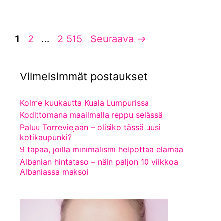
Sivu
Sivu
Sivu
1
2
…
2 515
Seuraava
→
Viimeisimmät postaukset
Kolme kuukautta Kuala Lumpurissa
Kodittomana maailmalla reppu selässä
Paluu Torreviejaan – olisiko tässä uusi
kotikaupunki?
9 tapaa, joilla minimalismi helpottaa elämää
Albanian hintataso – näin paljon 10 viikkoa
Albaniassa maksoi