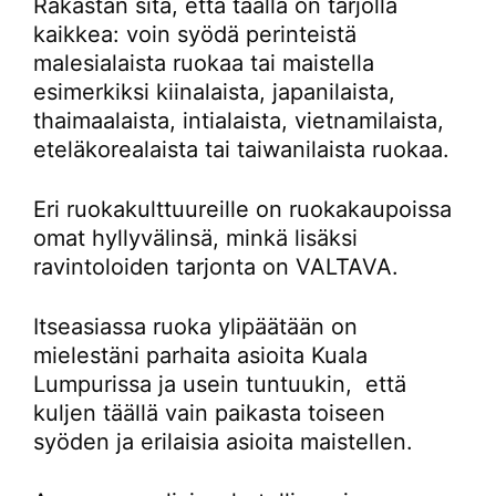
Rakastan sitä, että täällä on tarjolla
kaikkea: voin syödä perinteistä
malesialaista ruokaa tai maistella
esimerkiksi kiinalaista, japanilaista,
thaimaalaista, intialaista, vietnamilaista,
eteläkorealaista tai taiwanilaista ruokaa.
Eri ruokakulttuureille on ruokakaupoissa
omat hyllyvälinsä, minkä lisäksi
ravintoloiden tarjonta on VALTAVA.
Itseasiassa ruoka ylipäätään on
mielestäni parhaita asioita Kuala
Lumpurissa ja usein tuntuukin, että
kuljen täällä vain paikasta toiseen
syöden ja erilaisia asioita maistellen.