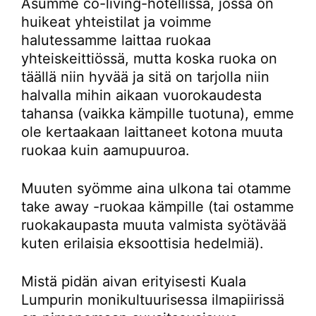
Asumme co-living-hotellissa, jossa on
huikeat yhteistilat ja voimme
halutessamme laittaa ruokaa
yhteiskeittiössä, mutta koska ruoka on
täällä niin hyvää ja sitä on tarjolla niin
halvalla mihin aikaan vuorokaudesta
tahansa (vaikka kämpille tuotuna), emme
ole kertaakaan laittaneet kotona muuta
ruokaa kuin aamupuuroa.
Muuten syömme aina ulkona tai otamme
take away -ruokaa kämpille (tai ostamme
ruokakaupasta muuta valmista syötävää
kuten erilaisia eksoottisia hedelmiä).
Mistä pidän aivan erityisesti Kuala
Lumpurin monikultuurisessa ilmapiirissä