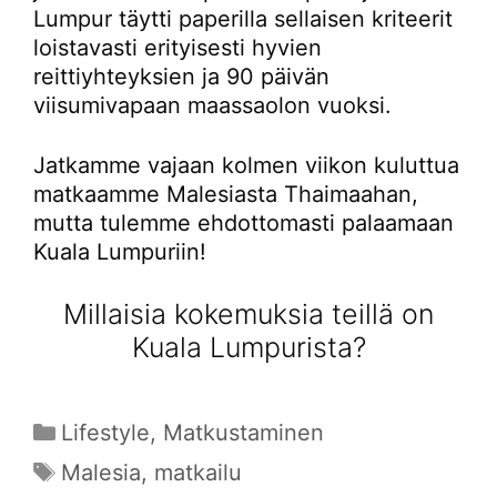
Lumpur täytti paperilla sellaisen kriteerit
loistavasti erityisesti hyvien
reittiyhteyksien ja 90 päivän
viisumivapaan maassaolon vuoksi.
Jatkamme vajaan kolmen viikon kuluttua
matkaamme Malesiasta Thaimaahan,
mutta tulemme ehdottomasti palaamaan
Kuala Lumpuriin!
Millaisia kokemuksia teillä on
Kuala Lumpurista?
Kategoriat
Lifestyle
,
Matkustaminen
Avainsanat
Malesia
,
matkailu