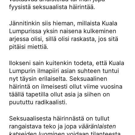
fyysistä seksuaalista häirintää.
Jännitinkin siis hieman, millaista Kuala
Lumpurissa yksin naisena kulkeminen
arjessa olisi, sillä olisi raskasta, jos sitä
pitäisi miettiä.
Ilokseni sain kuitenkin todeta, että Kuala
Lumpurin ilmapiiri asian suhteen tuntui
nyt täysin erilaiselta. Seksuaalinen
häirintä on ilmeisesti ollut viime vuosina
täällä tapetilla ollut asia ja siihen on
puututtu radikaalisti.
Seksuaalisesta häirinnästä on tullut
rangaistava teko ja jopa
vääränlaisten
katseiden luominen
voidaan tilanteesta