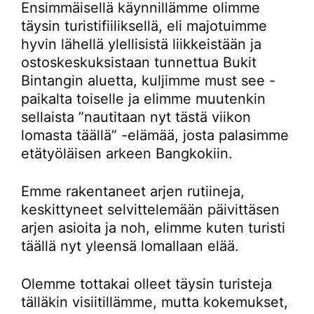
Ensimmäisellä käynnillämme olimme
täysin turistifiiliksellä, eli majotuimme
hyvin lähellä ylellisistä liikkeistään ja
ostoskeskuksistaan tunnettua Bukit
Bintangin aluetta, kuljimme must see -
paikalta toiselle ja elimme muutenkin
sellaista ”nautitaan nyt tästä viikon
lomasta täällä” -elämää, josta palasimme
etätyöläisen arkeen Bangkokiin.
Emme rakentaneet arjen rutiineja,
keskittyneet selvittelemään päivittäsen
arjen asioita ja noh, elimme kuten turisti
täällä nyt yleensä lomallaan elää.
Olemme tottakai olleet täysin turisteja
tälläkin visiitillämme, mutta kokemukset,