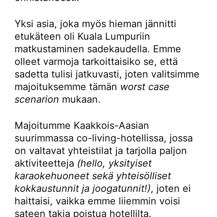
Yksi asia, joka myös hieman jännitti
etukäteen oli Kuala Lumpuriin
matkustaminen sadekaudella. Emme
olleet varmoja tarkoittaisiko se, että
sadetta tulisi jatkuvasti, joten valitsimme
majoituksemme tämän
worst case
scenarion
mukaan.
Majoitumme Kaakkois-Aasian
suurimmassa co-living-hotellissa, jossa
on valtavat yhteistilat ja tarjolla paljon
aktiviteetteja
(hello, yksityiset
karaokehuoneet sekä yhteisölliset
kokkaustunnit ja joogatunnit!)
, joten ei
haittaisi, vaikka emme liiemmin voisi
sateen takia poistua hotellilta.