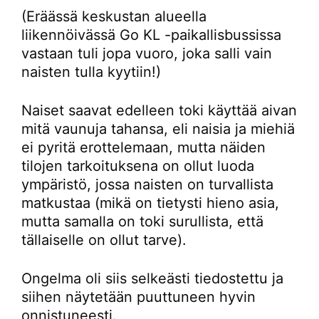
(Eräässä keskustan alueella
liikennöivässä Go KL -paikallisbussissa
vastaan tuli jopa vuoro, joka salli vain
naisten tulla kyytiin!)
Naiset saavat edelleen toki käyttää aivan
mitä vaunuja tahansa, eli naisia ja miehiä
ei pyritä erottelemaan, mutta näiden
tilojen tarkoituksena on ollut luoda
ympäristö, jossa naisten on turvallista
matkustaa (mikä on tietysti hieno asia,
mutta samalla on toki surullista, että
tällaiselle on ollut tarve).
Ongelma oli siis selkeästi tiedostettu ja
siihen näytetään puuttuneen hyvin
onnistuneesti.