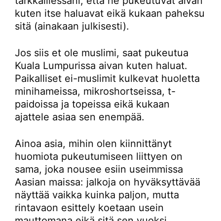
tarkkaillessani, että he pukeutuvat aivan
kuten itse haluavat eikä kukaan paheksu
sitä (ainakaan julkisesti).
Jos siis et ole muslimi, saat pukeutua
Kuala Lumpurissa aivan kuten haluat.
Paikalliset ei-muslimit kulkevat huoletta
minihameissa, mikroshortseissa, t-
paidoissa ja topeissa eikä kukaan
ajattele asiaa sen enempää.
Ainoa asia, mihin olen kiinnittänyt
huomiota pukeutumiseen liittyen on
sama, joka nousee esiin useimmissa
Aasian maissa: jalkoja on hyväksyttävää
näyttää vaikka kuinka paljon, mutta
rintavaon esittely koetaan usein
mauttomana eikä sitä sen vuoksi