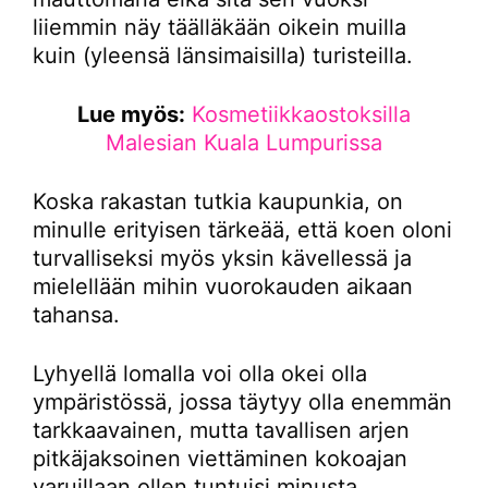
liiemmin näy täälläkään oikein muilla
kuin (yleensä länsimaisilla) turisteilla.
Lue myös:
Kosmetiikkaostoksilla
Malesian Kuala Lumpurissa
Koska rakastan tutkia kaupunkia, on
minulle erityisen tärkeää, että koen oloni
turvalliseksi myös yksin kävellessä ja
mielellään mihin vuorokauden aikaan
tahansa.
Lyhyellä lomalla voi olla okei olla
ympäristössä, jossa täytyy olla enemmän
tarkkaavainen, mutta tavallisen arjen
pitkäjaksoinen viettäminen kokoajan
varuillaan ollen tuntuisi minusta