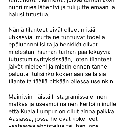
nuori mies lähentyi ja tuli juttelemaan ja
halusi tutustua.
Nämä tilanteet eivät olleet mitään
uhkaavia, mutta ne tuntuivat todella
epäluonnollisilta ja henkilöt olivat
mielestäni hieman turhan päällekäyviä
tutustumisyrityksissään, joten tilanteet
jäivät mieleeni ja mietin ennen tänne
paluuta, tulisinko kokemaan sellaisia
tilanteita täällä pitkään ollessa useinkin.
Mainitsin näistä Instagramissa ennen
matkaa ja useampi nainen kertoi minulle,
että Kuala Lumpur on ollut ainoa paikka
Aasiassa, jossa he ovat kokeneet
vastaavaa ahdistelua tai ihan jopa