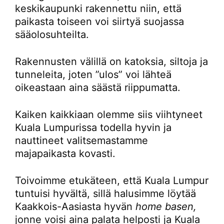
keskikaupunki rakennettu niin, että
paikasta toiseen voi siirtyä suojassa
sääolosuhteilta.
Rakennusten välillä on katoksia, siltoja ja
tunneleita, joten ”ulos” voi lähteä
oikeastaan aina säästä riippumatta.
Kaiken kaikkiaan olemme siis viihtyneet
Kuala Lumpurissa todella hyvin ja
nauttineet valitsemastamme
majapaikasta kovasti.
Toivoimme etukäteen, että Kuala Lumpur
tuntuisi hyvältä, sillä halusimme löytää
Kaakkois-Aasiasta hyvän
home basen,
jonne voisi aina palata helposti ja Kuala