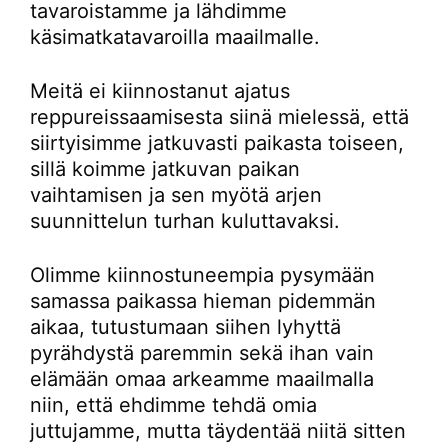
tavaroistamme ja lähdimme
käsimatkatavaroilla maailmalle.
Meitä ei kiinnostanut ajatus
reppureissaamisesta siinä mielessä, että
siirtyisimme jatkuvasti paikasta toiseen,
sillä koimme jatkuvan paikan
vaihtamisen ja sen myötä arjen
suunnittelun turhan kuluttavaksi.
Olimme kiinnostuneempia pysymään
samassa paikassa hieman pidemmän
aikaa, tutustumaan siihen lyhyttä
pyrähdystä paremmin sekä ihan vain
elämään omaa arkeamme maailmalla
niin, että ehdimme tehdä omia
juttujamme, mutta täydentää niitä sitten