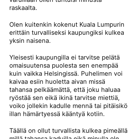
raskaalta.
Olen kuitenkin kokenut Kuala Lumpurin
erittäin turvalliseksi kaupungiksi kulkea
yksin naisena.
Yleisesti kaupungilla ei tarvitse pelätä
omaisuutensa puolesta sen enempää
kuin vaikka Helsingissä. Puhelimen voi
kaivaa esiin huoletta aivan missä
tahansa pelkäämättä, että joku haluaa
ryöstää sen eikä ikinä tarvitse miettiä,
voiko jollekin kadulle mennä tai pitäisikö
illan hämärtyessä kääntyä kotiin.
Täällä on ollut turvallista kulkea pimeällä
millä tahansa kaduilla eikä minulla ole