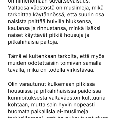
on nimenomaan suvaitsevaisuus.
Valtaosa väestöstä on muslimeja, mikä
tarkoittaa käytännössä, että suurin osa
naisista peittää huivilla hiuksensa,
kaulansa ja rinnustansa, minkä lisäksi
naiset käyttävät pitkiä housuja ja
pitkähihaisia paitoja.
Tämä ei kuitenkaan tarkoita, että myös
muiden odotettaisiin toimivan samalla
tavalla, mikä on todella virkistävää.
Olin varautunut kulkemaan pitkissä
housuissa ja pitkähihaisissa paidoissa
kunnioituksesta valtaväestön kulttuuria
kohtaan, mutta sain hyvin nopeasti
huomata paikallisia ei-muslimeja