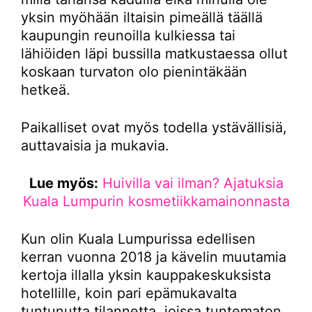
yksin myöhään iltaisin pimeällä täällä
kaupungin reunoilla kulkiessa tai
lähiöiden läpi bussilla matkustaessa ollut
koskaan turvaton olo pienintäkään
hetkeä.
Paikalliset ovat myös todella ystävällisiä,
auttavaisia ja mukavia.
Lue myös:
Huivilla vai ilman? Ajatuksia
Kuala Lumpurin kosmetiikkamainonnasta
Kun olin Kuala Lumpurissa edellisen
kerran vuonna 2018 ja kävelin muutamia
kertoja illalla yksin kauppakeskuksista
hotellille, koin pari epämukavalta
tuntunutta tilannetta, joissa tuntematon