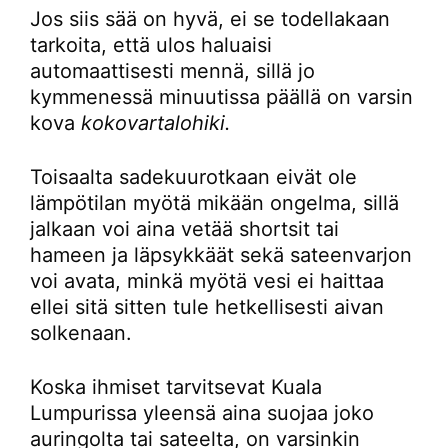
Jos siis sää on hyvä, ei se todellakaan
tarkoita, että ulos haluaisi
automaattisesti mennä, sillä jo
kymmenessä minuutissa päällä on varsin
kova
kokovartalohiki.
Toisaalta sadekuurotkaan eivät ole
lämpötilan myötä mikään ongelma, sillä
jalkaan voi aina vetää shortsit tai
hameen ja läpsykkäät sekä sateenvarjon
voi avata, minkä myötä vesi ei haittaa
ellei sitä sitten tule hetkellisesti aivan
solkenaan.
Koska ihmiset tarvitsevat Kuala
Lumpurissa yleensä aina suojaa joko
auringolta tai sateelta, on varsinkin