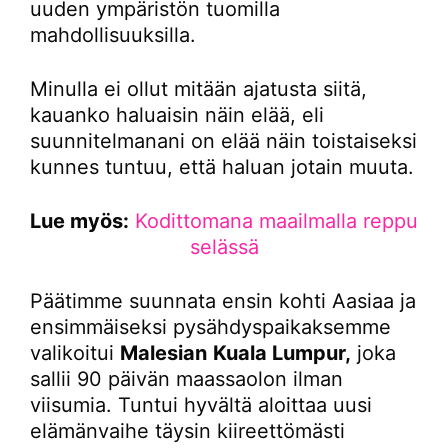
uuden ympäristön tuomilla
mahdollisuuksilla.
Minulla ei ollut mitään ajatusta siitä,
kauanko haluaisin näin elää, eli
suunnitelmanani on elää näin toistaiseksi
kunnes tuntuu, että haluan jotain muuta.
Lue myös:
Kodittomana maailmalla reppu
selässä
Päätimme suunnata ensin kohti Aasiaa ja
ensimmäiseksi pysähdyspaikaksemme
valikoitui
Malesian
Kuala Lumpur,
joka
sallii 90 päivän maassaolon ilman
viisumia. Tuntui hyvältä aloittaa uusi
elämänvaihe täysin kiireettömästi