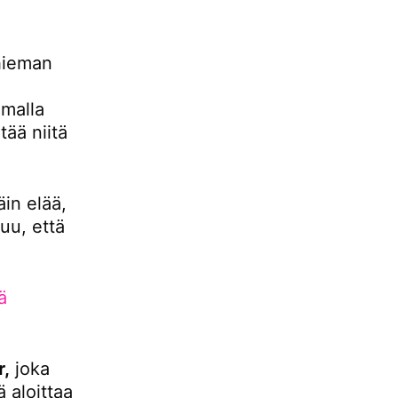
hieman
malla
ää niitä
äin elää,
uu, että
ä
r,
joka
 aloittaa