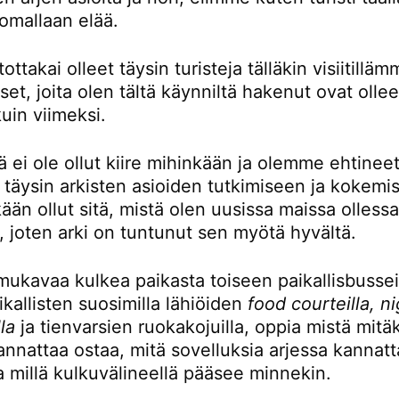
omallaan elää.
ttakai olleet täysin turisteja tälläkin visiitillä
t, joita olen tältä käynniltä hakenut ovat ollee
kuin viimeksi.
ä ei ole ollut kiire mihinkään ja olemme ehtinee
 täysin arkisten asioiden tutkimiseen ja kokemi
kään ollut sitä, mistä olen uusissa maissa olless
, joten arki on tuntunut sen myötä hyvältä.
mukavaa kulkea paikasta toiseen paikallisbusseil
kallisten suosimilla lähiöiden
food courteilla, n
la
ja tienvarsien ruokakojuilla, oppia mistä mitä
nnattaa ostaa, mitä sovelluksia arjessa kannatt
a millä kulkuvälineellä pääsee minnekin.