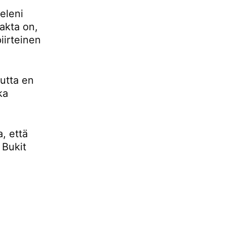
eleni
fakta on,
iirteinen
mutta en
ka
, että
 Bukit