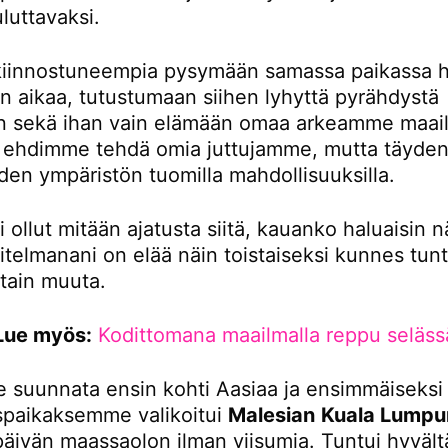
luttavaksi.
iinnostuneempia pysymään samassa paikassa 
 aikaa, tutustumaan siihen lyhyttä pyrähdystä
 sekä ihan vain elämään omaa arkeamme maail
tä ehdimme tehdä omia juttujamme, mutta täydent
den ympäristön tuomilla mahdollisuuksilla.
i ollut mitään ajatusta siitä, kauanko haluaisin n
itelmanani on elää näin toistaiseksi kunnes tunt
otain muuta.
Lue myös:
Kodittomana maailmalla reppu seläss
 suunnata ensin kohti Aasiaa ja ensimmäiseksi
paikaksemme valikoitui
Malesian
Kuala Lumpu
 päivän maassaolon ilman viisumia. Tuntui hyvältä