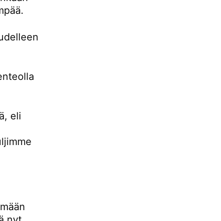
empää.
udelleen
enteolla
, eli
uljimme
lemään
ä nyt