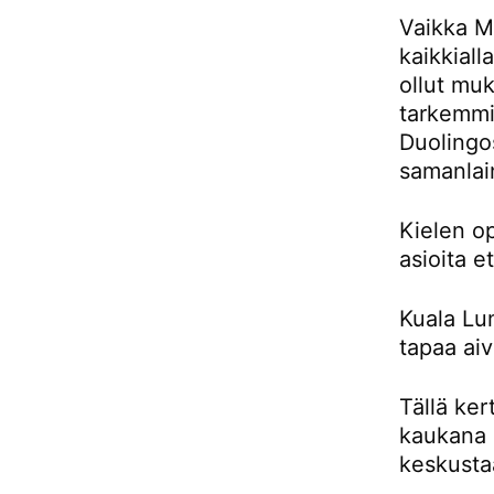
Vaikka Ma
kaikkiall
ollut muk
tarkemmin
Duolingos
samanlai
Kielen o
asioita e
Kuala Lu
tapaa aiv
Tällä ker
kaukana 
keskusta