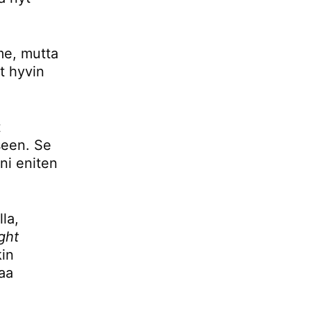
mme, mutta
t hyvin
t
seen. Se
ani eniten
la,
ight
kin
aa