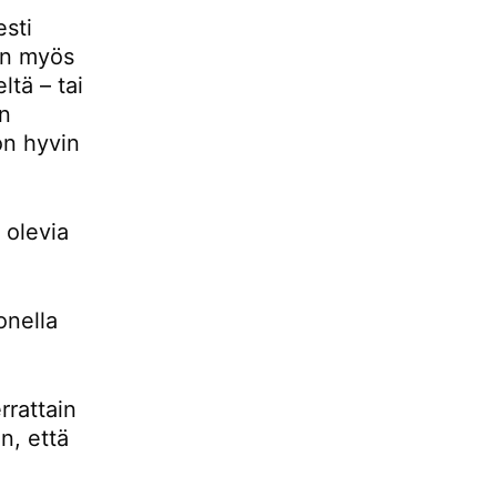
esti
 on myös
ltä – tai
än
 on hyvin
 olevia
onella
rrattain
n, että