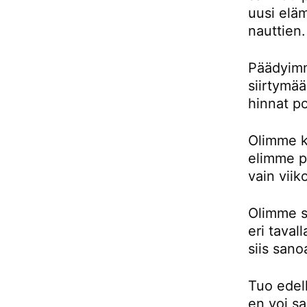
uusi eläm
nauttien.
Päädyimm
siirtymä
hinnat p
Olimme k
elimme pu
vain viik
Olimme si
eri taval
siis sano
Tuo edell
en voi sa