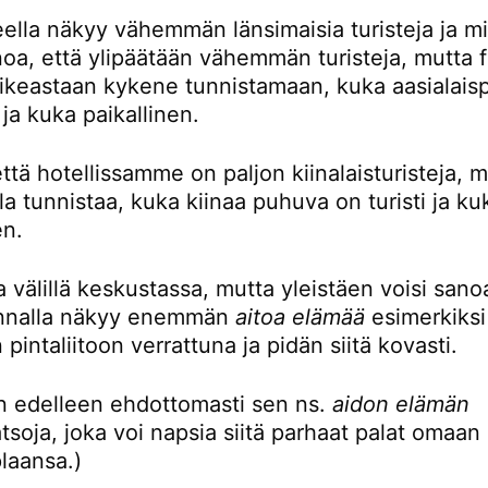
eella näkyy vähemmän länsimaisia turisteja ja mi
noa, että ylipäätään vähemmän turisteja, mutta 
oikeastaan kykene tunnistamaan, kuka aasialaisp
i ja kuka paikallinen.
ttä hotellissamme on paljon kiinalaisturisteja, 
la tunnistaa, kuka kiinaa puhuva on turisti ja ku
en.
 välillä keskustassa, mutta yleistäen voisi sanoa
unnalla näkyy enemmän
aitoa elämää
esimerkiksi
 pintaliitoon verrattuna ja pidän siitä kovasti.
en edelleen ehdottomasti sen ns.
aidon elämän
tsoja, joka voi napsia siitä parhaat palat omaan
plaansa.)