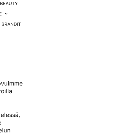
-BEAUTY
E
BRÄNDIT
uovuimme
oilla
ielessä,
e
elun