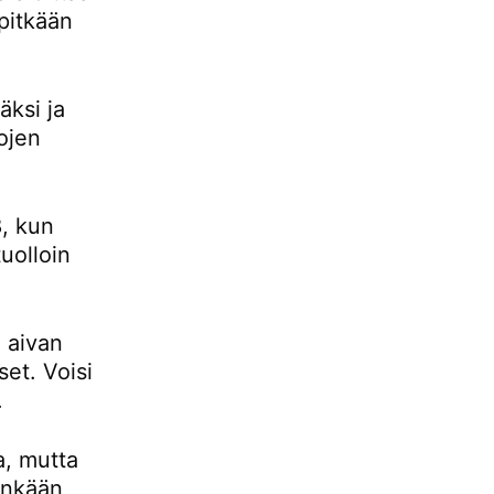
pitkään
ksi ja
ojen
, kun
uolloin
 aivan
set. Voisi
.
a, mutta
tenkään