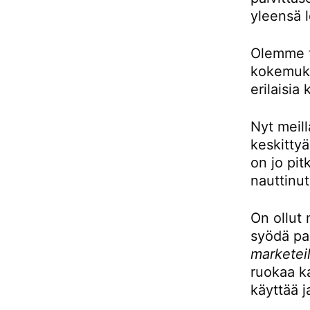
yleensä l
Olemme to
kokemukse
erilaisia 
Nyt meill
keskittyä
on jo pit
nauttinut
On ollut 
syödä pai
marketeil
ruokaa ka
käyttää j