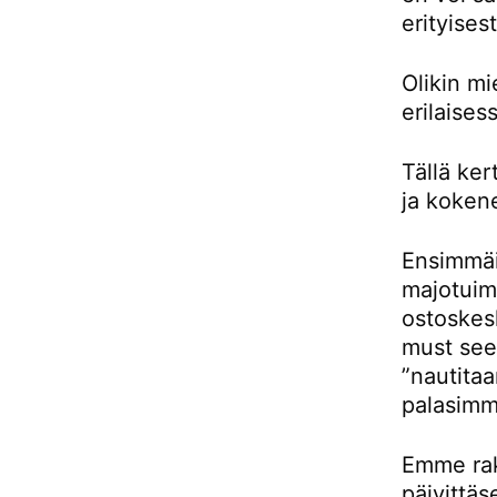
erityises
Olikin m
erilaises
Tällä ke
ja kokene
Ensimmäis
majotuimm
ostoskes
must see 
”nautitaa
palasimm
Emme rak
päivittäs