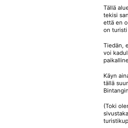
Tällä alu
tekisi sa
että en 
on turist
Tiedän, e
voi kadul
paikallin
Käyn aina
tällä su
Bintangin
(Toki ol
sivustaka
turistiku