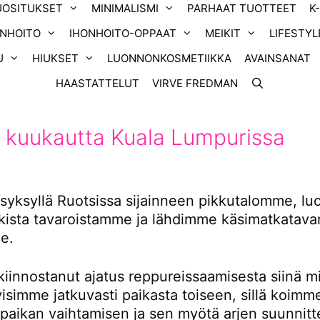
UOSITUKSET
MINIMALISMI
PARHAAT TUOTTEET
K
ONHOITO
IHONHOITO-OPPAAT
MEIKIT
LIFESTYL
U
HIUKSET
LUONNONKOSMETIIKKA
AVAINSANAT
HAASTATTELUT
VIRVE FREDMAN
 kuukautta Kuala Lumpurissa
yksyllä Ruotsissa sijainneen pikkutalomme, l
ikista tavaroistamme ja lähdimme käsimatkatavar
e.
kiinnostanut ajatus reppureissaamisesta siinä m
tyisimme jatkuvasti paikasta toiseen, sillä koimm
 paikan vaihtamisen ja sen myötä arjen suunnitt