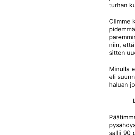
turhan ku
Olimme k
pidemmän
paremmin
niin, et
sitten uu
Minulla e
eli suunn
haluan j
Päätimme
pysähdys
sallii 90