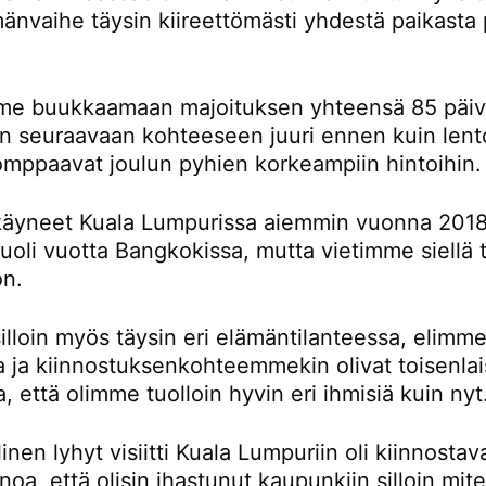
änvaihe täysin kiireettömästi yhdestä paikasta 
e buukkaamaan majoituksen yhteensä 85 päivä
än seuraavaan kohteeseen juuri ennen kuin lent
omppaavat joulun pyhien korkeampiin hintoihin.
äyneet Kuala Lumpurissa aiemmin vuonna 2018
oli vuotta Bangkokissa, mutta vietimme siellä t
on.
lloin myös täysin eri elämäntilanteessa, elimme
la ja kiinnostuksenkohteemmekin olivat toisenlai
a, että olimme tuolloin hyvin eri ihmisiä kuin nyt
inen lyhyt visiitti Kuala Lumpuriin oli kiinnostav
noa, että olisin ihastunut kaupunkiin silloin mi