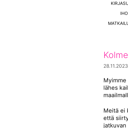
KIRJAS
IH
MATKAIL
Kolme
28.11.2023
Myimme s
lähes ka
maailmall
Meitä ei 
että siir
jatkuvan