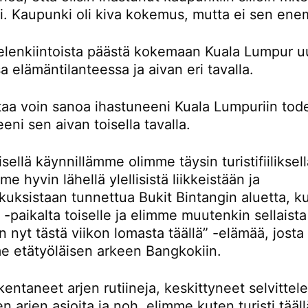
ti. Kaupunki oli kiva kokemus, mutta ei sen en
ielenkiintoista päästä kokemaan Kuala Lumpur u
sa elämäntilanteessa ja aivan eri tavalla.
rtaa voin sanoa ihastuneeni Kuala Lumpuriin tod
eni sen aivan toisella tavalla.
ellä käynnillämme olimme täysin turistifiiliksellä
e hyvin lähellä ylellisistä liikkeistään ja
kuksistaan tunnettua Bukit Bintangin aluetta, k
-paikalta toiselle ja elimme muutenkin sellaista
n nyt tästä viikon lomasta täällä” -elämää, josta
e etätyöläisen arkeen Bangkokiin.
entaneet arjen rutiineja, keskittyneet selvitte
en arjen asioita ja noh, elimme kuten turisti tääll