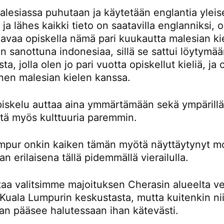
lesiassa puhutaan ja käytetään englantia yleis
a ja lähes kaikki tieto on saatavilla englanniksi,
avaa opiskella nämä pari kuukautta malesian kie
 sanottuna indonesiaa, sillä se sattui löytymä
ta, jolla olen jo pari vuotta opiskellut kieliä, ja
nen malesian kielen kanssa.
piskelu auttaa aina ymmärtämään sekä ympärillä
ttä myös kulttuuria paremmin.
mpur onkin kaiken tämän myötä näyttäytynyt m
an erilaisena tällä pidemmällä vierailulla.
taa valitsimme majoituksen Cherasin alueelta ve
Kuala Lumpurin keskustasta, mutta kuitenkin nii
an pääsee halutessaan ihan kätevästi.