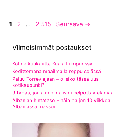
Sivu
Sivu
Sivu
1
2
…
2 515
Seuraava
→
Viimeisimmät postaukset
Kolme kuukautta Kuala Lumpurissa
Kodittomana maailmalla reppu selässä
Paluu Torreviejaan – olisiko tässä uusi
kotikaupunki?
9 tapaa, joilla minimalismi helpottaa elämää
Albanian hintataso – näin paljon 10 viikkoa
Albaniassa maksoi