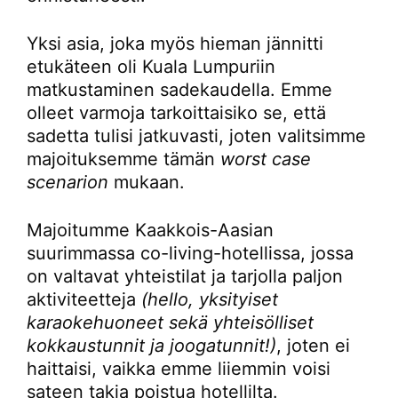
Yksi asia, joka myös hieman jännitti
etukäteen oli Kuala Lumpuriin
matkustaminen sadekaudella. Emme
olleet varmoja tarkoittaisiko se, että
sadetta tulisi jatkuvasti, joten valitsimme
majoituksemme tämän
worst case
scenarion
mukaan.
Majoitumme Kaakkois-Aasian
suurimmassa co-living-hotellissa, jossa
on valtavat yhteistilat ja tarjolla paljon
aktiviteetteja
(hello, yksityiset
karaokehuoneet sekä yhteisölliset
kokkaustunnit ja joogatunnit!)
, joten ei
haittaisi, vaikka emme liiemmin voisi
sateen takia poistua hotellilta.