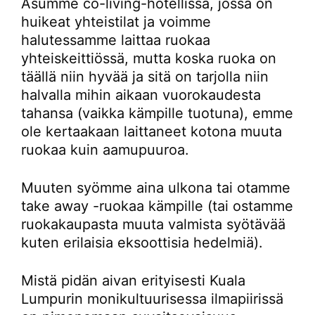
Asumme co-living-hotellissa, jossa on
huikeat yhteistilat ja voimme
halutessamme laittaa ruokaa
yhteiskeittiössä, mutta koska ruoka on
täällä niin hyvää ja sitä on tarjolla niin
halvalla mihin aikaan vuorokaudesta
tahansa (vaikka kämpille tuotuna), emme
ole kertaakaan laittaneet kotona muuta
ruokaa kuin aamupuuroa.
Muuten syömme aina ulkona tai otamme
take away -ruokaa kämpille (tai ostamme
ruokakaupasta muuta valmista syötävää
kuten erilaisia eksoottisia hedelmiä).
Mistä pidän aivan erityisesti Kuala
Lumpurin monikultuurisessa ilmapiirissä