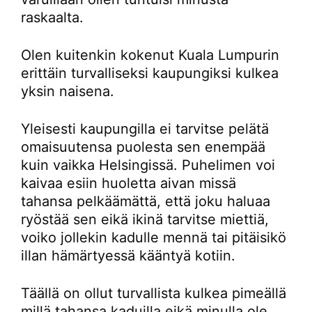
raskaalta.
Olen kuitenkin kokenut Kuala Lumpurin
erittäin turvalliseksi kaupungiksi kulkea
yksin naisena.
Yleisesti kaupungilla ei tarvitse pelätä
omaisuutensa puolesta sen enempää
kuin vaikka Helsingissä. Puhelimen voi
kaivaa esiin huoletta aivan missä
tahansa pelkäämättä, että joku haluaa
ryöstää sen eikä ikinä tarvitse miettiä,
voiko jollekin kadulle mennä tai pitäisikö
illan hämärtyessä kääntyä kotiin.
Täällä on ollut turvallista kulkea pimeällä
millä tahansa kaduilla eikä minulla ole