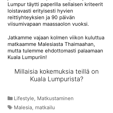
Lumpur täytti paperilla sellaisen kriteerit
loistavasti erityisesti hyvien
reittiyhteyksien ja 90 päivän
viisumivapaan maassaolon vuoksi.
Jatkamme vajaan kolmen viikon kuluttua
matkaamme Malesiasta Thaimaahan,
mutta tulemme ehdottomasti palaamaan
Kuala Lumpuriin!
Millaisia kokemuksia teillä on
Kuala Lumpurista?
Kategoriat
Lifestyle
,
Matkustaminen
Avainsanat
Malesia
,
matkailu