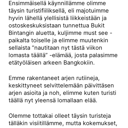
Ensimmäisellä käynnillämme olimme
täysin turistifiiliksellä, eli majotuimme
hyvin lähellä ylellisistä liikkeistään ja
ostoskeskuksistaan tunnettua Bukit
Bintangin aluetta, kuljimme must see -
paikalta toiselle ja elimme muutenkin
sellaista ”nautitaan nyt tästä viikon
lomasta täällä” -elämää, josta palasimme
etätyöläisen arkeen Bangkokiin.
Emme rakentaneet arjen rutiineja,
keskittyneet selvittelemään päivittäsen
arjen asioita ja noh, elimme kuten turisti
täällä nyt yleensä lomallaan elää.
Olemme tottakai olleet täysin turisteja
tälläkin visiitillämme, mutta kokemukset,