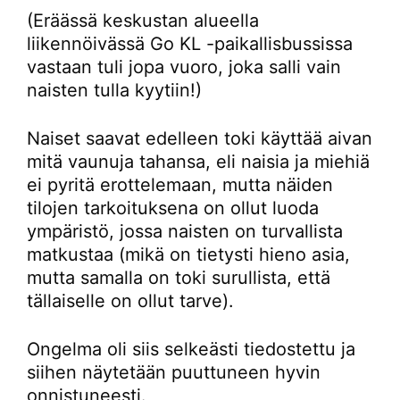
(Eräässä keskustan alueella
liikennöivässä Go KL -paikallisbussissa
vastaan tuli jopa vuoro, joka salli vain
naisten tulla kyytiin!)
Naiset saavat edelleen toki käyttää aivan
mitä vaunuja tahansa, eli naisia ja miehiä
ei pyritä erottelemaan, mutta näiden
tilojen tarkoituksena on ollut luoda
ympäristö, jossa naisten on turvallista
matkustaa (mikä on tietysti hieno asia,
mutta samalla on toki surullista, että
tällaiselle on ollut tarve).
Ongelma oli siis selkeästi tiedostettu ja
siihen näytetään puuttuneen hyvin
onnistuneesti.