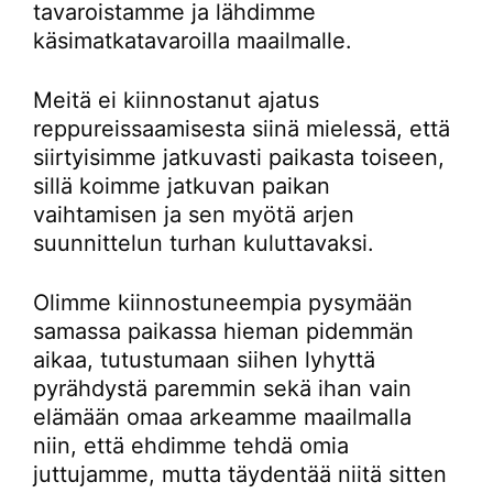
tavaroistamme ja lähdimme
käsimatkatavaroilla maailmalle.
Meitä ei kiinnostanut ajatus
reppureissaamisesta siinä mielessä, että
siirtyisimme jatkuvasti paikasta toiseen,
sillä koimme jatkuvan paikan
vaihtamisen ja sen myötä arjen
suunnittelun turhan kuluttavaksi.
Olimme kiinnostuneempia pysymään
samassa paikassa hieman pidemmän
aikaa, tutustumaan siihen lyhyttä
pyrähdystä paremmin sekä ihan vain
elämään omaa arkeamme maailmalla
niin, että ehdimme tehdä omia
juttujamme, mutta täydentää niitä sitten