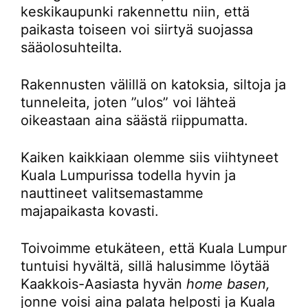
keskikaupunki rakennettu niin, että
paikasta toiseen voi siirtyä suojassa
sääolosuhteilta.
Rakennusten välillä on katoksia, siltoja ja
tunneleita, joten ”ulos” voi lähteä
oikeastaan aina säästä riippumatta.
Kaiken kaikkiaan olemme siis viihtyneet
Kuala Lumpurissa todella hyvin ja
nauttineet valitsemastamme
majapaikasta kovasti.
Toivoimme etukäteen, että Kuala Lumpur
tuntuisi hyvältä, sillä halusimme löytää
Kaakkois-Aasiasta hyvän
home basen,
jonne voisi aina palata helposti ja Kuala