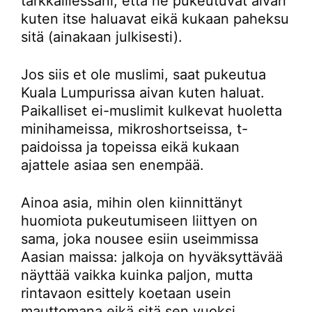
tarkkaillessani, että he pukeutuvat aivan
kuten itse haluavat eikä kukaan paheksu
sitä (ainakaan julkisesti).
Jos siis et ole muslimi, saat pukeutua
Kuala Lumpurissa aivan kuten haluat.
Paikalliset ei-muslimit kulkevat huoletta
minihameissa, mikroshortseissa, t-
paidoissa ja topeissa eikä kukaan
ajattele asiaa sen enempää.
Ainoa asia, mihin olen kiinnittänyt
huomiota pukeutumiseen liittyen on
sama, joka nousee esiin useimmissa
Aasian maissa: jalkoja on hyväksyttävää
näyttää vaikka kuinka paljon, mutta
rintavaon esittely koetaan usein
mauttomana eikä sitä sen vuoksi