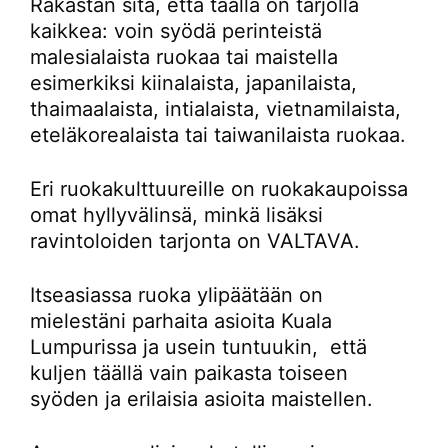
Rakastan sitä, että täällä on tarjolla
kaikkea: voin syödä perinteistä
malesialaista ruokaa tai maistella
esimerkiksi kiinalaista, japanilaista,
thaimaalaista, intialaista, vietnamilaista,
eteläkorealaista tai taiwanilaista ruokaa.
Eri ruokakulttuureille on ruokakaupoissa
omat hyllyvälinsä, minkä lisäksi
ravintoloiden tarjonta on VALTAVA.
Itseasiassa ruoka ylipäätään on
mielestäni parhaita asioita Kuala
Lumpurissa ja usein tuntuukin, että
kuljen täällä vain paikasta toiseen
syöden ja erilaisia asioita maistellen.