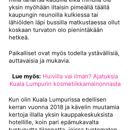
yksin myöhään iltaisin pimeällä täällä
kaupungin reunoilla kulkiessa tai
lähiöiden läpi bussilla matkustaessa ollut
koskaan turvaton olo pienintäkään
hetkeä.
Paikalliset ovat myös todella ystävällisiä,
auttavaisia ja mukavia.
Lue myös:
Huivilla vai ilman? Ajatuksia
Kuala Lumpurin kosmetiikkamainonnasta
Kun olin Kuala Lumpurissa edellisen
kerran vuonna 2018 ja kävelin muutamia
kertoja illalla yksin kauppakeskuksista
hotellille, koin pari epämukavalta
tuntunutta tilannetta, joissa tuntematon