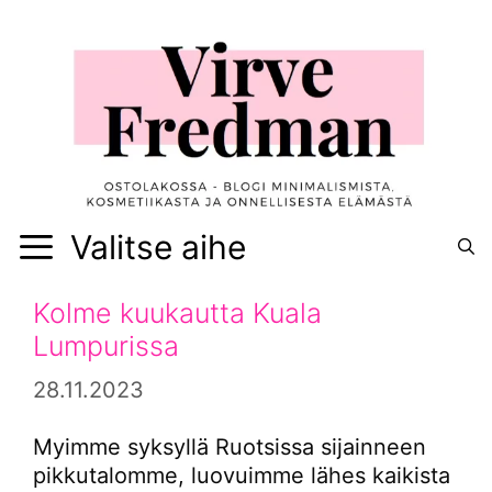
Siirry
sisältöön
Valitse aihe
Kolme kuukautta Kuala
Lumpurissa
28.11.2023
Myimme syksyllä Ruotsissa sijainneen
pikkutalomme, luovuimme lähes kaikista