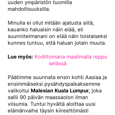
uuden ympäristön tuomilla
mahdollisuuksilla.
Minulla ei ollut mitään ajatusta siitä,
kauanko haluaisin näin elää, eli
suunnitelmanani on elää näin toistaiseksi
kunnes tuntuu, että haluan jotain muuta.
Lue myös:
Kodittomana maailmalla reppu
selässä
Päätimme suunnata ensin kohti Aasiaa ja
ensimmäiseksi pysähdyspaikaksemme
valikoitui
Malesian
Kuala Lumpur,
joka
sallii 90 päivän maassaolon ilman
viisumia. Tuntui hyvältä aloittaa uusi
elämänvaihe täysin kiireettömästi