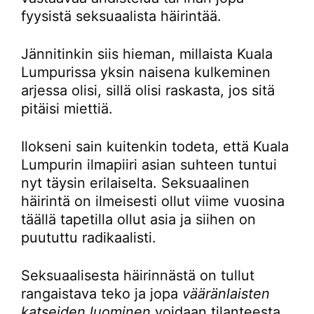
fyysistä seksuaalista häirintää.
Jännitinkin siis hieman, millaista Kuala
Lumpurissa yksin naisena kulkeminen
arjessa olisi, sillä olisi raskasta, jos sitä
pitäisi miettiä.
Ilokseni sain kuitenkin todeta, että Kuala
Lumpurin ilmapiiri asian suhteen tuntui
nyt täysin erilaiselta. Seksuaalinen
häirintä on ilmeisesti ollut viime vuosina
täällä tapetilla ollut asia ja siihen on
puututtu radikaalisti.
Seksuaalisesta häirinnästä on tullut
rangaistava teko ja jopa
vääränlaisten
katseiden luominen
voidaan tilanteesta