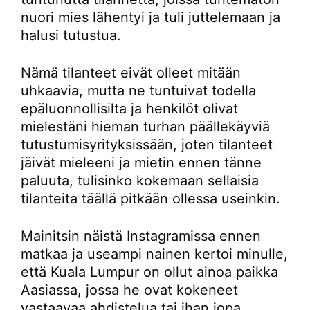
nuori mies lähentyi ja tuli juttelemaan ja
halusi tutustua.
Nämä tilanteet eivät olleet mitään
uhkaavia, mutta ne tuntuivat todella
epäluonnollisilta ja henkilöt olivat
mielestäni hieman turhan päällekäyviä
tutustumisyrityksissään, joten tilanteet
jäivät mieleeni ja mietin ennen tänne
paluuta, tulisinko kokemaan sellaisia
tilanteita täällä pitkään ollessa useinkin.
Mainitsin näistä Instagramissa ennen
matkaa ja useampi nainen kertoi minulle,
että Kuala Lumpur on ollut ainoa paikka
Aasiassa, jossa he ovat kokeneet
vastaavaa ahdistelua tai ihan jopa