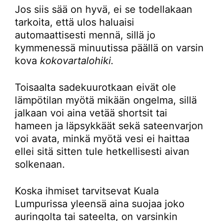
Jos siis sää on hyvä, ei se todellakaan
tarkoita, että ulos haluaisi
automaattisesti mennä, sillä jo
kymmenessä minuutissa päällä on varsin
kova
kokovartalohiki.
Toisaalta sadekuurotkaan eivät ole
lämpötilan myötä mikään ongelma, sillä
jalkaan voi aina vetää shortsit tai
hameen ja läpsykkäät sekä sateenvarjon
voi avata, minkä myötä vesi ei haittaa
ellei sitä sitten tule hetkellisesti aivan
solkenaan.
Koska ihmiset tarvitsevat Kuala
Lumpurissa yleensä aina suojaa joko
auringolta tai sateelta, on varsinkin