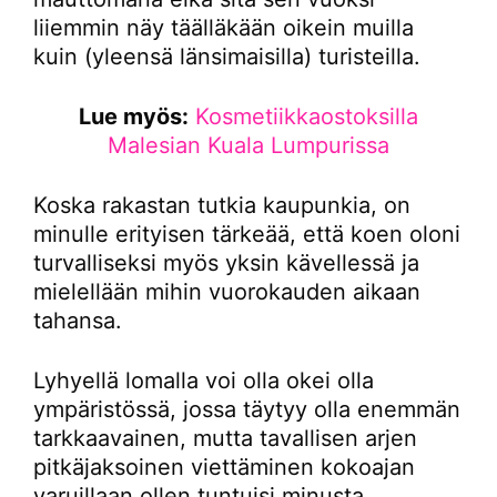
liiemmin näy täälläkään oikein muilla
kuin (yleensä länsimaisilla) turisteilla.
Lue myös:
Kosmetiikkaostoksilla
Malesian Kuala Lumpurissa
Koska rakastan tutkia kaupunkia, on
minulle erityisen tärkeää, että koen oloni
turvalliseksi myös yksin kävellessä ja
mielellään mihin vuorokauden aikaan
tahansa.
Lyhyellä lomalla voi olla okei olla
ympäristössä, jossa täytyy olla enemmän
tarkkaavainen, mutta tavallisen arjen
pitkäjaksoinen viettäminen kokoajan
varuillaan ollen tuntuisi minusta