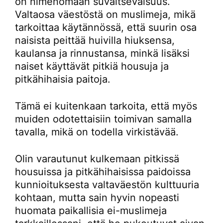
on nimenomaan suvaitsevaisuus.
Valtaosa väestöstä on muslimeja, mikä
tarkoittaa käytännössä, että suurin osa
naisista peittää huivilla hiuksensa,
kaulansa ja rinnustansa, minkä lisäksi
naiset käyttävät pitkiä housuja ja
pitkähihaisia paitoja.
Tämä ei kuitenkaan tarkoita, että myös
muiden odotettaisiin toimivan samalla
tavalla, mikä on todella virkistävää.
Olin varautunut kulkemaan pitkissä
housuissa ja pitkähihaisissa paidoissa
kunnioituksesta valtaväestön kulttuuria
kohtaan, mutta sain hyvin nopeasti
huomata paikallisia ei-muslimeja