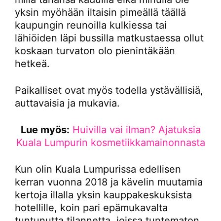
yksin myöhään iltaisin pimeällä täällä
kaupungin reunoilla kulkiessa tai
lähiöiden läpi bussilla matkustaessa ollut
koskaan turvaton olo pienintäkään
hetkeä.
Paikalliset ovat myös todella ystävällisiä,
auttavaisia ja mukavia.
Lue myös:
Huivilla vai ilman? Ajatuksia
Kuala Lumpurin kosmetiikkamainonnasta
Kun olin Kuala Lumpurissa edellisen
kerran vuonna 2018 ja kävelin muutamia
kertoja illalla yksin kauppakeskuksista
hotellille, koin pari epämukavalta
tuntunutta tilannetta, joissa tuntematon