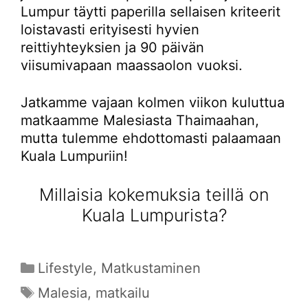
Lumpur täytti paperilla sellaisen kriteerit
loistavasti erityisesti hyvien
reittiyhteyksien ja 90 päivän
viisumivapaan maassaolon vuoksi.
Jatkamme vajaan kolmen viikon kuluttua
matkaamme Malesiasta Thaimaahan,
mutta tulemme ehdottomasti palaamaan
Kuala Lumpuriin!
Millaisia kokemuksia teillä on
Kuala Lumpurista?
Kategoriat
Lifestyle
,
Matkustaminen
Avainsanat
Malesia
,
matkailu