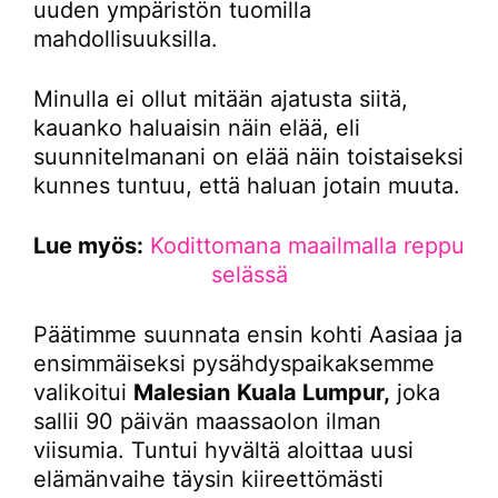
uuden ympäristön tuomilla
mahdollisuuksilla.
Minulla ei ollut mitään ajatusta siitä,
kauanko haluaisin näin elää, eli
suunnitelmanani on elää näin toistaiseksi
kunnes tuntuu, että haluan jotain muuta.
Lue myös:
Kodittomana maailmalla reppu
selässä
Päätimme suunnata ensin kohti Aasiaa ja
ensimmäiseksi pysähdyspaikaksemme
valikoitui
Malesian
Kuala Lumpur,
joka
sallii 90 päivän maassaolon ilman
viisumia. Tuntui hyvältä aloittaa uusi
elämänvaihe täysin kiireettömästi