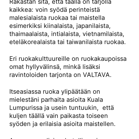
Rakastan sitä, että täällä on tarjolla
kaikkea: voin syödä perinteistä
malesialaista ruokaa tai maistella
esimerkiksi kiinalaista, japanilaista,
thaimaalaista, intialaista, vietnamilaista,
eteläkorealaista tai taiwanilaista ruokaa.
Eri ruokakulttuureille on ruokakaupoissa
omat hyllyvälinsä, minkä lisäksi
ravintoloiden tarjonta on VALTAVA.
Itseasiassa ruoka ylipäätään on
mielestäni parhaita asioita Kuala
Lumpurissa ja usein tuntuukin, että
kuljen täällä vain paikasta toiseen
syöden ja erilaisia asioita maistellen.