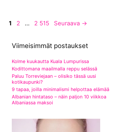
Sivu
Sivu
Sivu
1
2
…
2 515
Seuraava
→
Viimeisimmät postaukset
Kolme kuukautta Kuala Lumpurissa
Kodittomana maailmalla reppu selässä
Paluu Torreviejaan – olisiko tässä uusi
kotikaupunki?
9 tapaa, joilla minimalismi helpottaa elämää
Albanian hintataso – näin paljon 10 viikkoa
Albaniassa maksoi