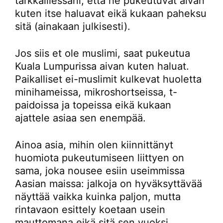
tarkkaillessani, että he pukeutuvat aivan
kuten itse haluavat eikä kukaan paheksu
sitä (ainakaan julkisesti).
Jos siis et ole muslimi, saat pukeutua
Kuala Lumpurissa aivan kuten haluat.
Paikalliset ei-muslimit kulkevat huoletta
minihameissa, mikroshortseissa, t-
paidoissa ja topeissa eikä kukaan
ajattele asiaa sen enempää.
Ainoa asia, mihin olen kiinnittänyt
huomiota pukeutumiseen liittyen on
sama, joka nousee esiin useimmissa
Aasian maissa: jalkoja on hyväksyttävää
näyttää vaikka kuinka paljon, mutta
rintavaon esittely koetaan usein
mauttomana eikä sitä sen vuoksi