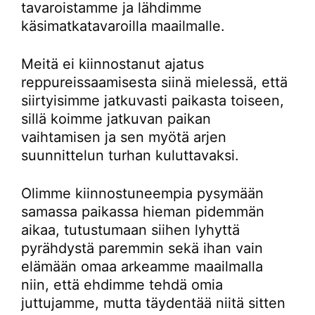
tavaroistamme ja lähdimme
käsimatkatavaroilla maailmalle.
Meitä ei kiinnostanut ajatus
reppureissaamisesta siinä mielessä, että
siirtyisimme jatkuvasti paikasta toiseen,
sillä koimme jatkuvan paikan
vaihtamisen ja sen myötä arjen
suunnittelun turhan kuluttavaksi.
Olimme kiinnostuneempia pysymään
samassa paikassa hieman pidemmän
aikaa, tutustumaan siihen lyhyttä
pyrähdystä paremmin sekä ihan vain
elämään omaa arkeamme maailmalla
niin, että ehdimme tehdä omia
juttujamme, mutta täydentää niitä sitten