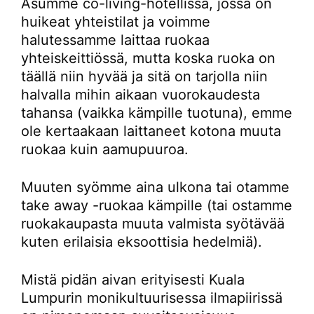
Asumme co-living-hotellissa, jossa on
huikeat yhteistilat ja voimme
halutessamme laittaa ruokaa
yhteiskeittiössä, mutta koska ruoka on
täällä niin hyvää ja sitä on tarjolla niin
halvalla mihin aikaan vuorokaudesta
tahansa (vaikka kämpille tuotuna), emme
ole kertaakaan laittaneet kotona muuta
ruokaa kuin aamupuuroa.
Muuten syömme aina ulkona tai otamme
take away -ruokaa kämpille (tai ostamme
ruokakaupasta muuta valmista syötävää
kuten erilaisia eksoottisia hedelmiä).
Mistä pidän aivan erityisesti Kuala
Lumpurin monikultuurisessa ilmapiirissä