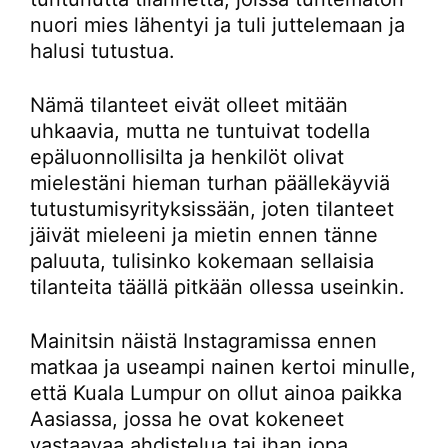
nuori mies lähentyi ja tuli juttelemaan ja
halusi tutustua.
Nämä tilanteet eivät olleet mitään
uhkaavia, mutta ne tuntuivat todella
epäluonnollisilta ja henkilöt olivat
mielestäni hieman turhan päällekäyviä
tutustumisyrityksissään, joten tilanteet
jäivät mieleeni ja mietin ennen tänne
paluuta, tulisinko kokemaan sellaisia
tilanteita täällä pitkään ollessa useinkin.
Mainitsin näistä Instagramissa ennen
matkaa ja useampi nainen kertoi minulle,
että Kuala Lumpur on ollut ainoa paikka
Aasiassa, jossa he ovat kokeneet
vastaavaa ahdistelua tai ihan jopa