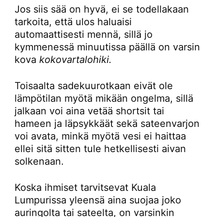
Jos siis sää on hyvä, ei se todellakaan
tarkoita, että ulos haluaisi
automaattisesti mennä, sillä jo
kymmenessä minuutissa päällä on varsin
kova
kokovartalohiki.
Toisaalta sadekuurotkaan eivät ole
lämpötilan myötä mikään ongelma, sillä
jalkaan voi aina vetää shortsit tai
hameen ja läpsykkäät sekä sateenvarjon
voi avata, minkä myötä vesi ei haittaa
ellei sitä sitten tule hetkellisesti aivan
solkenaan.
Koska ihmiset tarvitsevat Kuala
Lumpurissa yleensä aina suojaa joko
auringolta tai sateelta, on varsinkin