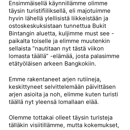
Ensimmäisellä käynnillämme olimme
täysin turistifiiliksellä, eli majotuimme
hyvin lähellä ylellisistä liikkeistään ja
ostoskeskuksistaan tunnettua Bukit
Bintangin aluetta, kuljimme must see -
paikalta toiselle ja elimme muutenkin
sellaista ”nautitaan nyt tästä viikon
lomasta täällä” -elämää, josta palasimme
etätyöläisen arkeen Bangkokiin.
Emme rakentaneet arjen rutiineja,
keskittyneet selvittelemään päivittäsen
arjen asioita ja noh, elimme kuten turisti
täällä nyt yleensä lomallaan elää.
Olemme tottakai olleet täysin turisteja
tälläkin visiitillämme, mutta kokemukset,