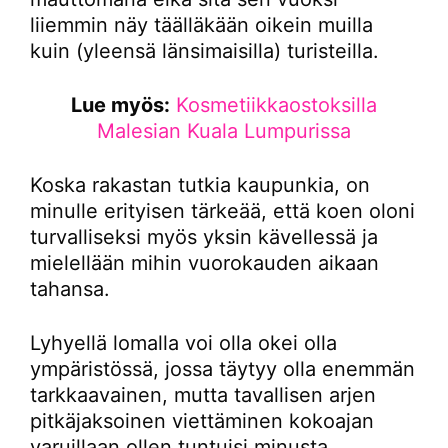
liiemmin näy täälläkään oikein muilla
kuin (yleensä länsimaisilla) turisteilla.
Lue myös:
Kosmetiikkaostoksilla
Malesian Kuala Lumpurissa
Koska rakastan tutkia kaupunkia, on
minulle erityisen tärkeää, että koen oloni
turvalliseksi myös yksin kävellessä ja
mielellään mihin vuorokauden aikaan
tahansa.
Lyhyellä lomalla voi olla okei olla
ympäristössä, jossa täytyy olla enemmän
tarkkaavainen, mutta tavallisen arjen
pitkäjaksoinen viettäminen kokoajan
varuillaan ollen tuntuisi minusta