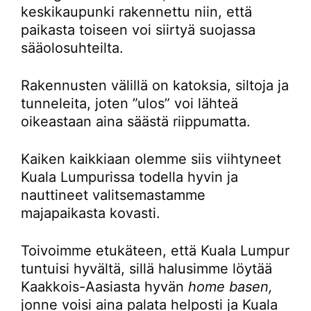
keskikaupunki rakennettu niin, että
paikasta toiseen voi siirtyä suojassa
sääolosuhteilta.
Rakennusten välillä on katoksia, siltoja ja
tunneleita, joten ”ulos” voi lähteä
oikeastaan aina säästä riippumatta.
Kaiken kaikkiaan olemme siis viihtyneet
Kuala Lumpurissa todella hyvin ja
nauttineet valitsemastamme
majapaikasta kovasti.
Toivoimme etukäteen, että Kuala Lumpur
tuntuisi hyvältä, sillä halusimme löytää
Kaakkois-Aasiasta hyvän
home basen,
jonne voisi aina palata helposti ja Kuala