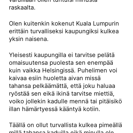
raskaalta.
Olen kuitenkin kokenut Kuala Lumpurin
erittäin turvalliseksi kaupungiksi kulkea
yksin naisena.
Yleisesti kaupungilla ei tarvitse pelätä
omaisuutensa puolesta sen enempää
kuin vaikka Helsingissä. Puhelimen voi
kaivaa esiin huoletta aivan missä
tahansa pelkäämättä, että joku haluaa
ryöstää sen eikä ikinä tarvitse miettiä,
voiko jollekin kadulle mennä tai pitäisikö
illan hämärtyessä kääntyä kotiin.
Täällä on ollut turvallista kulkea pimeällä
millä tahansa kaduilla eikä minulla ole