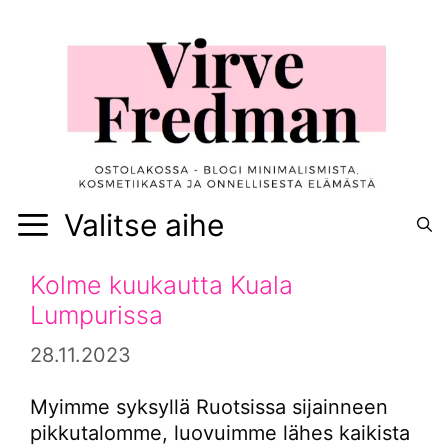
Siirry
sisältöön
Valitse aihe
Kolme kuukautta Kuala
Lumpurissa
28.11.2023
Myimme syksyllä Ruotsissa sijainneen
pikkutalomme, luovuimme lähes kaikista