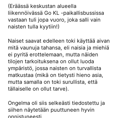
(Eräässä keskustan alueella
liikennöivässä Go KL -paikallisbussissa
vastaan tuli jopa vuoro, joka salli vain
naisten tulla kyytiin!)
Naiset saavat edelleen toki käyttää aivan
mitä vaunuja tahansa, eli naisia ja miehiä
ei pyritä erottelemaan, mutta näiden
tilojen tarkoituksena on ollut luoda
ympäristö, jossa naisten on turvallista
matkustaa (mikä on tietysti hieno asia,
mutta samalla on toki surullista, että
tällaiselle on ollut tarve).
Ongelma oli siis selkeästi tiedostettu ja
siihen näytetään puuttuneen hyvin
onnistuneesti.