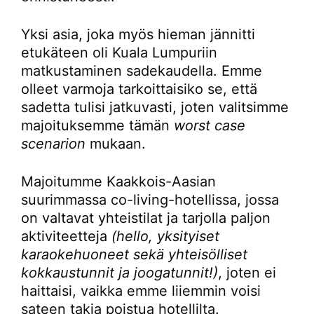
Yksi asia, joka myös hieman jännitti
etukäteen oli Kuala Lumpuriin
matkustaminen sadekaudella. Emme
olleet varmoja tarkoittaisiko se, että
sadetta tulisi jatkuvasti, joten valitsimme
majoituksemme tämän
worst case
scenarion
mukaan.
Majoitumme Kaakkois-Aasian
suurimmassa co-living-hotellissa, jossa
on valtavat yhteistilat ja tarjolla paljon
aktiviteetteja
(hello, yksityiset
karaokehuoneet sekä yhteisölliset
kokkaustunnit ja joogatunnit!)
, joten ei
haittaisi, vaikka emme liiemmin voisi
sateen takia poistua hotellilta.