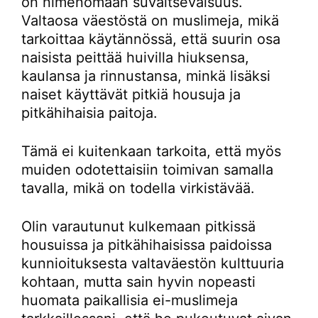
on nimenomaan suvaitsevaisuus.
Valtaosa väestöstä on muslimeja, mikä
tarkoittaa käytännössä, että suurin osa
naisista peittää huivilla hiuksensa,
kaulansa ja rinnustansa, minkä lisäksi
naiset käyttävät pitkiä housuja ja
pitkähihaisia paitoja.
Tämä ei kuitenkaan tarkoita, että myös
muiden odotettaisiin toimivan samalla
tavalla, mikä on todella virkistävää.
Olin varautunut kulkemaan pitkissä
housuissa ja pitkähihaisissa paidoissa
kunnioituksesta valtaväestön kulttuuria
kohtaan, mutta sain hyvin nopeasti
huomata paikallisia ei-muslimeja