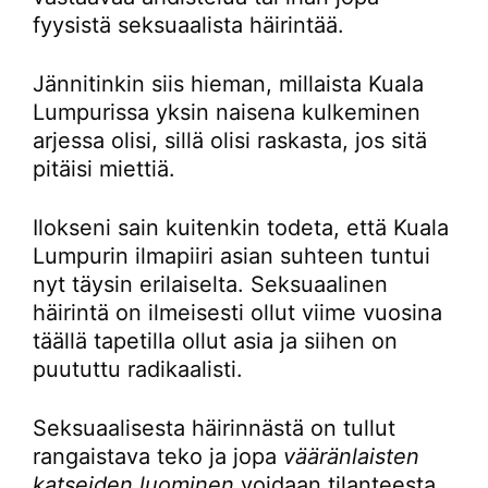
fyysistä seksuaalista häirintää.
Jännitinkin siis hieman, millaista Kuala
Lumpurissa yksin naisena kulkeminen
arjessa olisi, sillä olisi raskasta, jos sitä
pitäisi miettiä.
Ilokseni sain kuitenkin todeta, että Kuala
Lumpurin ilmapiiri asian suhteen tuntui
nyt täysin erilaiselta. Seksuaalinen
häirintä on ilmeisesti ollut viime vuosina
täällä tapetilla ollut asia ja siihen on
puututtu radikaalisti.
Seksuaalisesta häirinnästä on tullut
rangaistava teko ja jopa
vääränlaisten
katseiden luominen
voidaan tilanteesta