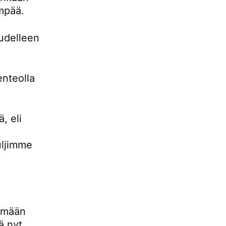
empää.
udelleen
enteolla
, eli
uljimme
lemään
ä nyt