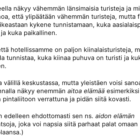
eella näkyy vähemmän länsimaisia turisteja ja mi
noa, että ylipäätään vähemmän turisteja, mutta 
oikeastaan kykene tunnistamaan, kuka aasialaisp
i ja kuka paikallinen.
ttä hotellissamme on paljon kiinalaisturisteja, 
la tunnistaa, kuka kiinaa puhuva on turisti ja ku
en.
 välillä keskustassa, mutta yleistäen voisi sanoa
unnalla näkyy enemmän
aitoa elämää
esimerkiksi
 pintaliitoon verrattuna ja pidän siitä kovasti.
en edelleen ehdottomasti sen ns.
aidon elämän
tsoja, joka voi napsia siitä parhaat palat omaan
plaansa.)