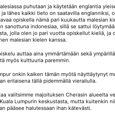
lesiassa puhutaan ja käytetään englantia yleis
a ja lähes kaikki tieto on saatavilla englanniksi,
avaa opiskella nämä pari kuukautta malesian kie
 sanottuna indonesiaa, sillä se sattui löytymä
ta, jolla olen jo pari vuotta opiskellut kieliä, ja
nen malesian kielen kanssa.
piskelu auttaa aina ymmärtämään sekä ympärillä
ttä myös kulttuuria paremmin.
mpur onkin kaiken tämän myötä näyttäytynyt m
an erilaisena tällä pidemmällä vierailulla.
taa valitsimme majoituksen Cherasin alueelta ve
Kuala Lumpurin keskustasta, mutta kuitenkin nii
an pääsee halutessaan ihan kätevästi.