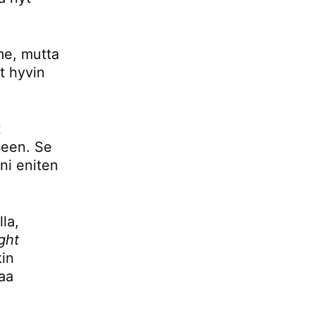
mme, mutta
t hyvin
t
seen. Se
ani eniten
la,
ight
kin
aa