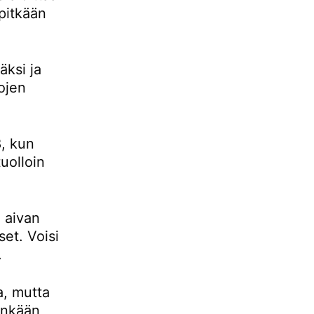
pitkään
ksi ja
ojen
, kun
uolloin
 aivan
set. Voisi
.
a, mutta
tenkään