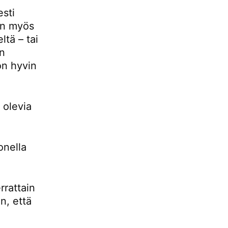
esti
 on myös
ltä – tai
än
 on hyvin
 olevia
onella
rrattain
n, että