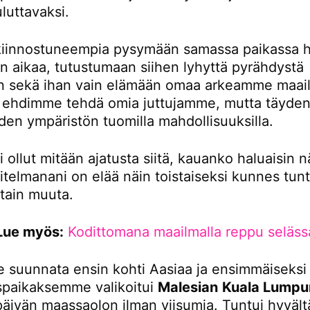
luttavaksi.
iinnostuneempia pysymään samassa paikassa 
 aikaa, tutustumaan siihen lyhyttä pyrähdystä
 sekä ihan vain elämään omaa arkeamme maail
tä ehdimme tehdä omia juttujamme, mutta täydent
den ympäristön tuomilla mahdollisuuksilla.
i ollut mitään ajatusta siitä, kauanko haluaisin n
itelmanani on elää näin toistaiseksi kunnes tunt
otain muuta.
Lue myös:
Kodittomana maailmalla reppu seläss
 suunnata ensin kohti Aasiaa ja ensimmäiseksi
paikaksemme valikoitui
Malesian
Kuala Lumpu
 päivän maassaolon ilman viisumia. Tuntui hyvältä