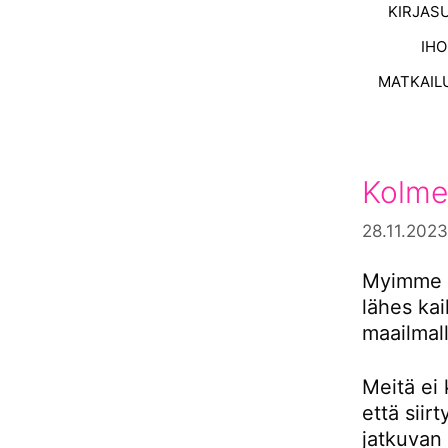
KIRJAS
IH
MATKAIL
Kolme
28.11.2023
Myimme s
lähes ka
maailmall
Meitä ei 
että siir
jatkuvan