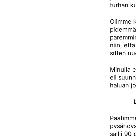
turhan ku
Olimme k
pidemmän
paremmin
niin, et
sitten uu
Minulla e
eli suunn
haluan j
Päätimme
pysähdys
sallii 90