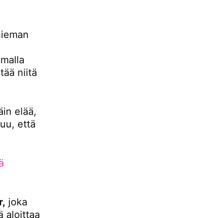
hieman
malla
ää niitä
äin elää,
uu, että
ä
r,
joka
 aloittaa