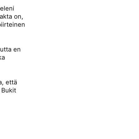
eleni
fakta on,
iirteinen
mutta en
ka
, että
 Bukit