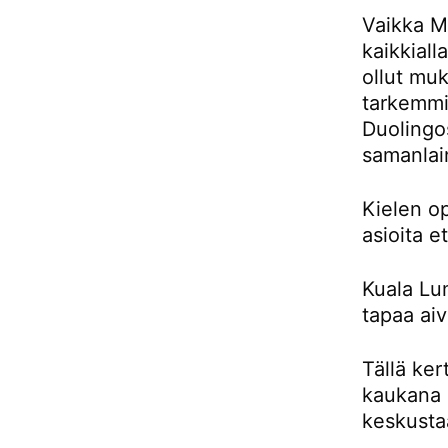
Vaikka Ma
kaikkiall
ollut muk
tarkemmin
Duolingos
samanlai
Kielen o
asioita e
Kuala Lu
tapaa aiv
Tällä ker
kaukana 
keskusta