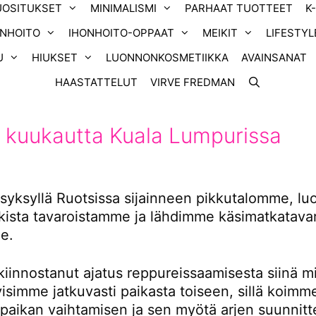
UOSITUKSET
MINIMALISMI
PARHAAT TUOTTEET
K
ONHOITO
IHONHOITO-OPPAAT
MEIKIT
LIFESTYL
U
HIUKSET
LUONNONKOSMETIIKKA
AVAINSANAT
HAASTATTELUT
VIRVE FREDMAN
 kuukautta Kuala Lumpurissa
yksyllä Ruotsissa sijainneen pikkutalomme, l
ikista tavaroistamme ja lähdimme käsimatkatavar
e.
kiinnostanut ajatus reppureissaamisesta siinä m
tyisimme jatkuvasti paikasta toiseen, sillä koimm
 paikan vaihtamisen ja sen myötä arjen suunnitt