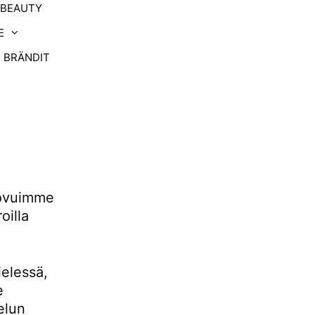
-BEAUTY
E
BRÄNDIT
uovuimme
oilla
ielessä,
e
elun