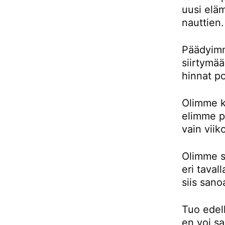
uusi eläm
nauttien.
Päädyimm
siirtymä
hinnat p
Olimme k
elimme pu
vain viik
Olimme si
eri taval
siis sano
Tuo edell
en voi sa