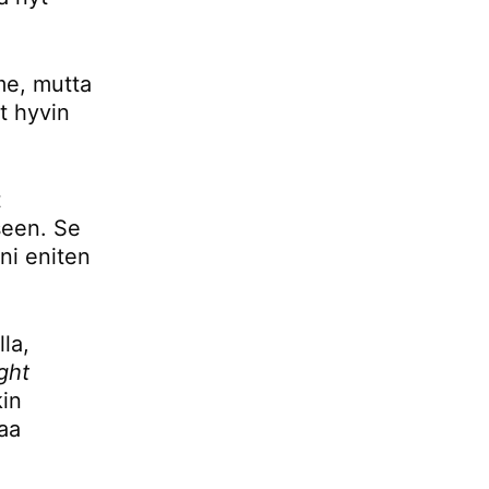
mme, mutta
t hyvin
t
seen. Se
ani eniten
la,
ight
kin
aa