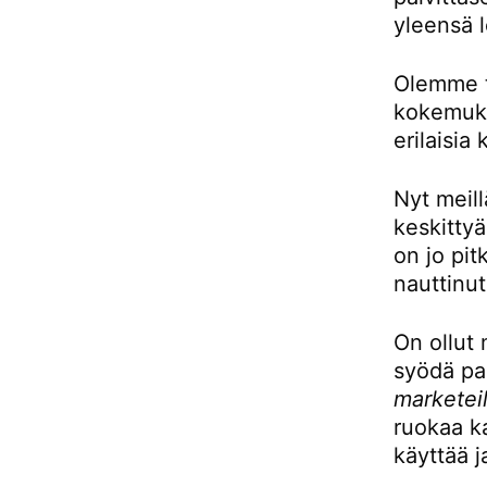
yleensä l
Olemme to
kokemukse
erilaisia 
Nyt meill
keskittyä
on jo pit
nauttinut
On ollut 
syödä pai
marketeil
ruokaa ka
käyttää j