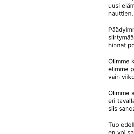
uusi eläm
nauttien.
Päädyimm
siirtymä
hinnat p
Olimme k
elimme pu
vain viik
Olimme si
eri taval
siis sano
Tuo edell
en voi sa