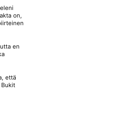
eleni
fakta on,
iirteinen
mutta en
ka
, että
 Bukit