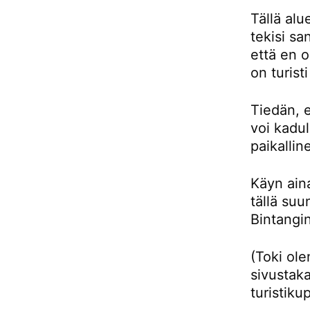
Tällä alu
tekisi sa
että en 
on turist
Tiedän, e
voi kadul
paikallin
Käyn aina
tällä su
Bintangin
(Toki ol
sivustaka
turistiku