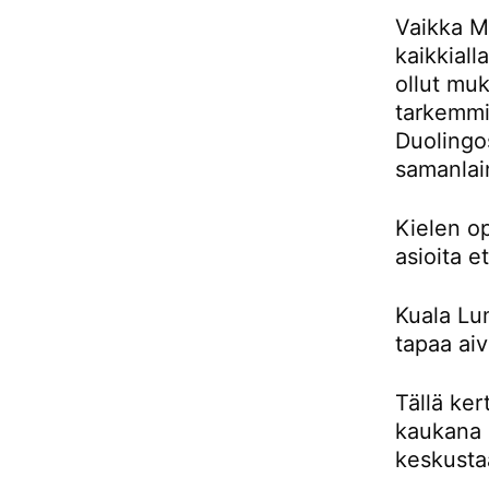
Vaikka Ma
kaikkiall
ollut muk
tarkemmin
Duolingos
samanlai
Kielen o
asioita e
Kuala Lu
tapaa aiv
Tällä ker
kaukana 
keskusta