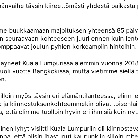
änvaihe täysin kiireettömästi yhdestä paikasta 
e buukkaamaan majoituksen yhteensä 85 päivä
än seuraavaan kohteeseen juuri ennen kuin lent
omppaavat joulun pyhien korkeampiin hintoihin.
äyneet Kuala Lumpurissa aiemmin vuonna 2018
oli vuotta Bangkokissa, mutta vietimme siellä t
on.
lloin myös täysin eri elämäntilanteessa, elimme
la ja kiinnostuksenkohteemmekin olivat toisenlai
a, että olimme tuolloin hyvin eri ihmisiä kuin nyt
inen lyhyt visiitti Kuala Lumpuriin oli kiinnostav
noa, että olisin ihastunut kaupunkiin silloin mi