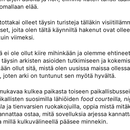
omallaan elää.
ttakai olleet täysin turisteja tälläkin visiitillä
t, joita olen tältä käynniltä hakenut ovat ollee
kuin viimeksi.
ä ei ole ollut kiire mihinkään ja olemme ehtinee
 täysin arkisten asioiden tutkimiseen ja kokemi
kään ollut sitä, mistä olen uusissa maissa olless
, joten arki on tuntunut sen myötä hyvältä.
mukavaa kulkea paikasta toiseen paikallisbusseil
kallisten suosimilla lähiöiden
food courteilla, n
la
ja tienvarsien ruokakojuilla, oppia mistä mitä
nnattaa ostaa, mitä sovelluksia arjessa kannatt
a millä kulkuvälineellä pääsee minnekin.