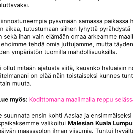
luttavaksi.
iinnostuneempia pysymään samassa paikassa 
 aikaa, tutustumaan siihen lyhyttä pyrähdystä
 sekä ihan vain elämään omaa arkeamme maail
tä ehdimme tehdä omia juttujamme, mutta täydent
den ympäristön tuomilla mahdollisuuksilla.
i ollut mitään ajatusta siitä, kauanko haluaisin n
itelmanani on elää näin toistaiseksi kunnes tunt
otain muuta.
Lue myös:
Kodittomana maailmalla reppu seläss
 suunnata ensin kohti Aasiaa ja ensimmäiseksi
paikaksemme valikoitui
Malesian
Kuala Lumpu
 päivän maassaolon ilman viisumia. Tuntui hyvältä