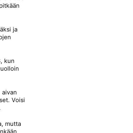
pitkään
ksi ja
ojen
, kun
uolloin
 aivan
set. Voisi
.
a, mutta
tenkään