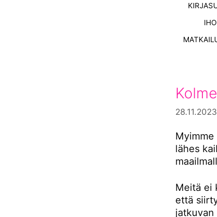
KIRJAS
IH
MATKAIL
Kolme
28.11.2023
Myimme s
lähes ka
maailmall
Meitä ei 
että siir
jatkuvan