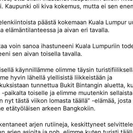
ti. Kaupunki oli kiva kokemus, mutta ei sen en
ielenkiintoista päästä kokemaan Kuala Lumpur u
sa elämäntilanteessa ja aivan eri tavalla.
rtaa voin sanoa ihastuneeni Kuala Lumpuriin tod
eni sen aivan toisella tavalla.
ellä käynnillämme olimme täysin turistifiiliksellä
e hyvin lähellä ylellisistä liikkeistään ja
kuksistaan tunnettua Bukit Bintangin aluetta, k
-paikalta toiselle ja elimme muutenkin sellaista
n nyt tästä viikon lomasta täällä” -elämää, josta
e etätyöläisen arkeen Bangkokiin.
entaneet arjen rutiineja, keskittyneet selvitte
en arjen asioita ja noh, elimme kuten turisti tääll