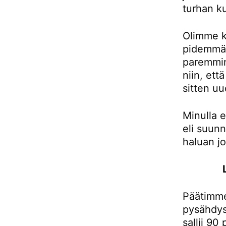
turhan ku
Olimme k
pidemmän
paremmin
niin, et
sitten uu
Minulla e
eli suunn
haluan j
Päätimme
pysähdys
sallii 90