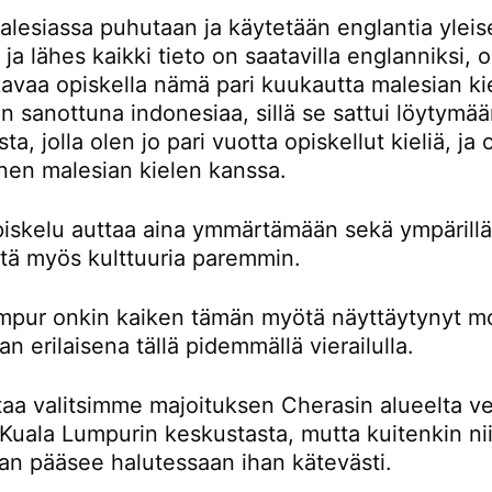
lesiassa puhutaan ja käytetään englantia yleis
a ja lähes kaikki tieto on saatavilla englanniksi,
avaa opiskella nämä pari kuukautta malesian kie
 sanottuna indonesiaa, sillä se sattui löytymä
ta, jolla olen jo pari vuotta opiskellut kieliä, ja
nen malesian kielen kanssa.
piskelu auttaa aina ymmärtämään sekä ympärillä
ttä myös kulttuuria paremmin.
mpur onkin kaiken tämän myötä näyttäytynyt m
an erilaisena tällä pidemmällä vierailulla.
taa valitsimme majoituksen Cherasin alueelta ve
Kuala Lumpurin keskustasta, mutta kuitenkin nii
an pääsee halutessaan ihan kätevästi.