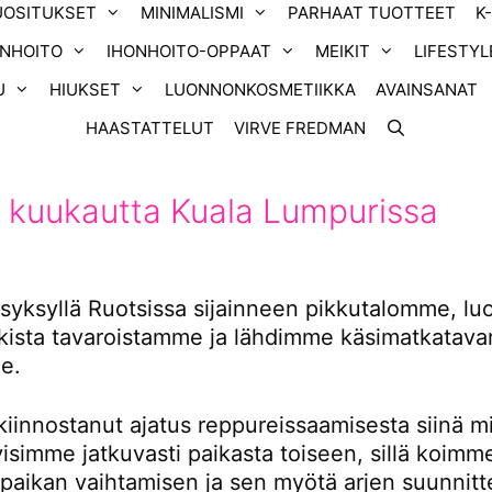
UOSITUKSET
MINIMALISMI
PARHAAT TUOTTEET
K
ONHOITO
IHONHOITO-OPPAAT
MEIKIT
LIFESTYL
U
HIUKSET
LUONNONKOSMETIIKKA
AVAINSANAT
HAASTATTELUT
VIRVE FREDMAN
 kuukautta Kuala Lumpurissa
yksyllä Ruotsissa sijainneen pikkutalomme, l
ikista tavaroistamme ja lähdimme käsimatkatavar
e.
kiinnostanut ajatus reppureissaamisesta siinä m
tyisimme jatkuvasti paikasta toiseen, sillä koimm
 paikan vaihtamisen ja sen myötä arjen suunnitt