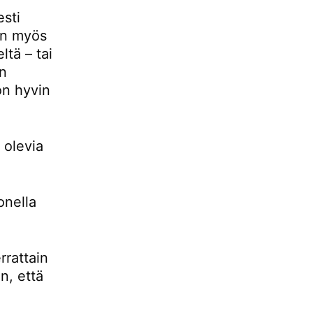
esti
 on myös
ltä – tai
än
 on hyvin
 olevia
onella
rrattain
n, että