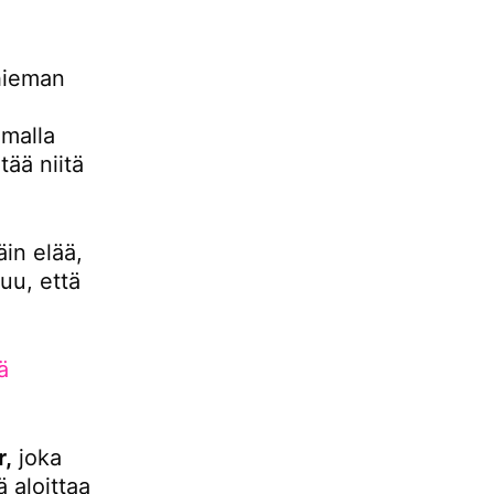
hieman
malla
ää niitä
äin elää,
uu, että
ä
r,
joka
 aloittaa