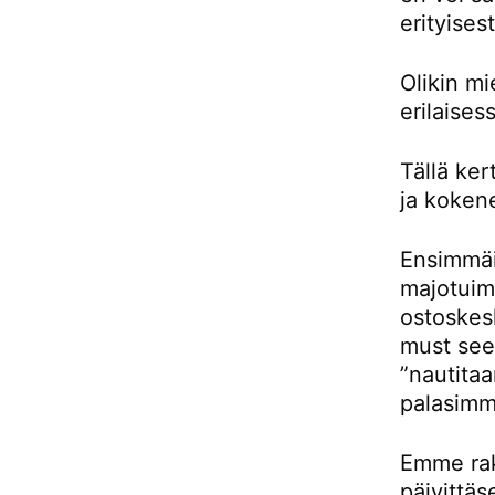
erityises
Olikin m
erilaises
Tällä ke
ja kokene
Ensimmäis
majotuimm
ostoskes
must see 
”nautitaa
palasimm
Emme rak
päivittäs