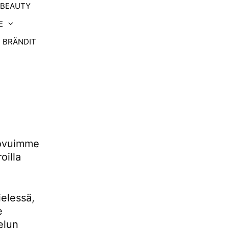
-BEAUTY
E
BRÄNDIT
uovuimme
oilla
ielessä,
e
elun