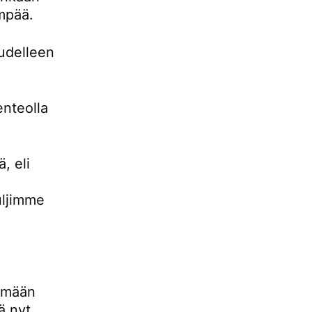
empää.
udelleen
enteolla
, eli
uljimme
lemään
ä nyt