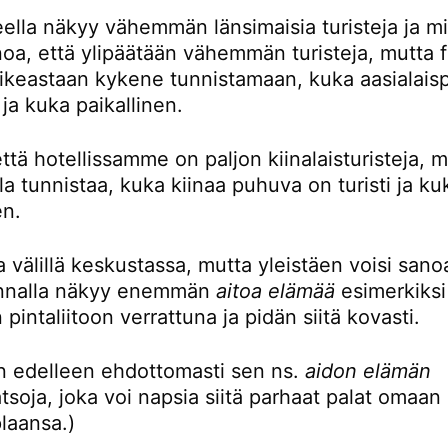
eella näkyy vähemmän länsimaisia turisteja ja mi
noa, että ylipäätään vähemmän turisteja, mutta 
oikeastaan kykene tunnistamaan, kuka aasialaisp
i ja kuka paikallinen.
ttä hotellissamme on paljon kiinalaisturisteja, 
la tunnistaa, kuka kiinaa puhuva on turisti ja ku
en.
 välillä keskustassa, mutta yleistäen voisi sanoa
unnalla näkyy enemmän
aitoa elämää
esimerkiksi
 pintaliitoon verrattuna ja pidän siitä kovasti.
en edelleen ehdottomasti sen ns.
aidon elämän
tsoja, joka voi napsia siitä parhaat palat omaan
plaansa.)