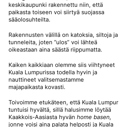
keskikaupunki rakennettu niin, että
paikasta toiseen voi siirtyä suojassa
sääolosuhteilta.
Rakennusten välillä on katoksia, siltoja ja
tunneleita, joten ”ulos” voi lähteä
oikeastaan aina säästä riippumatta.
Kaiken kaikkiaan olemme siis viihtyneet
Kuala Lumpurissa todella hyvin ja
nauttineet valitsemastamme
majapaikasta kovasti.
Toivoimme etukäteen, että Kuala Lumpur
tuntuisi hyvältä, sillä halusimme löytää
Kaakkois-Aasiasta hyvän
home basen,
jonne voisi aina palata helposti ja Kuala