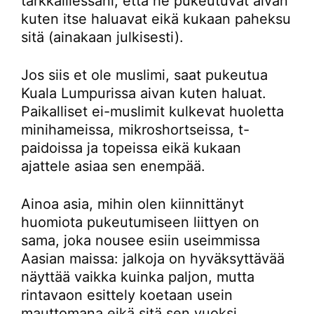
tarkkaillessani, että he pukeutuvat aivan
kuten itse haluavat eikä kukaan paheksu
sitä (ainakaan julkisesti).
Jos siis et ole muslimi, saat pukeutua
Kuala Lumpurissa aivan kuten haluat.
Paikalliset ei-muslimit kulkevat huoletta
minihameissa, mikroshortseissa, t-
paidoissa ja topeissa eikä kukaan
ajattele asiaa sen enempää.
Ainoa asia, mihin olen kiinnittänyt
huomiota pukeutumiseen liittyen on
sama, joka nousee esiin useimmissa
Aasian maissa: jalkoja on hyväksyttävää
näyttää vaikka kuinka paljon, mutta
rintavaon esittely koetaan usein
mauttomana eikä sitä sen vuoksi