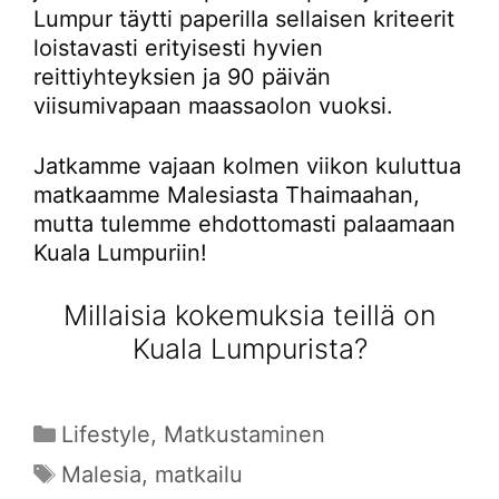
Lumpur täytti paperilla sellaisen kriteerit
loistavasti erityisesti hyvien
reittiyhteyksien ja 90 päivän
viisumivapaan maassaolon vuoksi.
Jatkamme vajaan kolmen viikon kuluttua
matkaamme Malesiasta Thaimaahan,
mutta tulemme ehdottomasti palaamaan
Kuala Lumpuriin!
Millaisia kokemuksia teillä on
Kuala Lumpurista?
Kategoriat
Lifestyle
,
Matkustaminen
Avainsanat
Malesia
,
matkailu