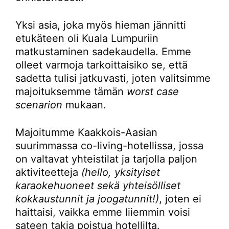
Yksi asia, joka myös hieman jännitti
etukäteen oli Kuala Lumpuriin
matkustaminen sadekaudella. Emme
olleet varmoja tarkoittaisiko se, että
sadetta tulisi jatkuvasti, joten valitsimme
majoituksemme tämän
worst case
scenarion
mukaan.
Majoitumme Kaakkois-Aasian
suurimmassa co-living-hotellissa, jossa
on valtavat yhteistilat ja tarjolla paljon
aktiviteetteja
(hello, yksityiset
karaokehuoneet sekä yhteisölliset
kokkaustunnit ja joogatunnit!)
, joten ei
haittaisi, vaikka emme liiemmin voisi
sateen takia poistua hotellilta.