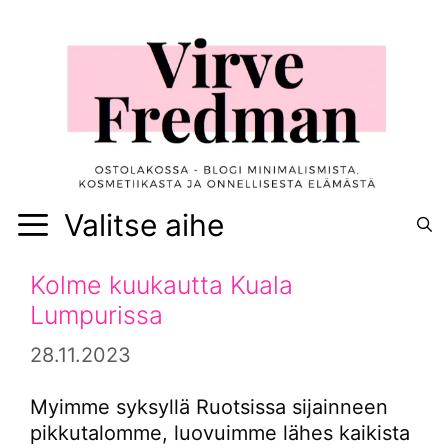
Siirry
sisältöön
Valitse aihe
Kolme kuukautta Kuala
Lumpurissa
28.11.2023
Myimme syksyllä Ruotsissa sijainneen
pikkutalomme, luovuimme lähes kaikista