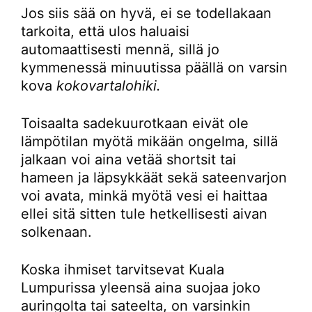
Jos siis sää on hyvä, ei se todellakaan
tarkoita, että ulos haluaisi
automaattisesti mennä, sillä jo
kymmenessä minuutissa päällä on varsin
kova
kokovartalohiki.
Toisaalta sadekuurotkaan eivät ole
lämpötilan myötä mikään ongelma, sillä
jalkaan voi aina vetää shortsit tai
hameen ja läpsykkäät sekä sateenvarjon
voi avata, minkä myötä vesi ei haittaa
ellei sitä sitten tule hetkellisesti aivan
solkenaan.
Koska ihmiset tarvitsevat Kuala
Lumpurissa yleensä aina suojaa joko
auringolta tai sateelta, on varsinkin