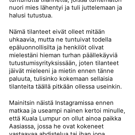
nuori mies lähentyi ja tuli juttelemaan ja
halusi tutustua.
Nämä tilanteet eivät olleet mitään
uhkaavia, mutta ne tuntuivat todella
epäluonnollisilta ja henkilöt olivat
mielestäni hieman turhan päällekäyviä
tutustumisyrityksissään, joten tilanteet
jäivät mieleeni ja mietin ennen tänne
paluuta, tulisinko kokemaan sellaisia
tilanteita täällä pitkään ollessa useinkin.
Mainitsin näistä Instagramissa ennen
matkaa ja useampi nainen kertoi minulle,
että Kuala Lumpur on ollut ainoa paikka
Aasiassa, jossa he ovat kokeneet
vastaavaa ahdistelua tai ihan jopa