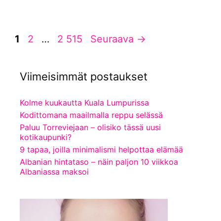
Sivu
Sivu
Sivu
1
2
…
2 515
Seuraava
→
Viimeisimmät postaukset
Kolme kuukautta Kuala Lumpurissa
Kodittomana maailmalla reppu selässä
Paluu Torreviejaan – olisiko tässä uusi
kotikaupunki?
9 tapaa, joilla minimalismi helpottaa elämää
Albanian hintataso – näin paljon 10 viikkoa
Albaniassa maksoi