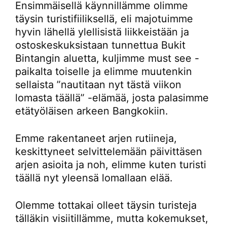
Ensimmäisellä käynnillämme olimme
täysin turistifiiliksellä, eli majotuimme
hyvin lähellä ylellisistä liikkeistään ja
ostoskeskuksistaan tunnettua Bukit
Bintangin aluetta, kuljimme must see -
paikalta toiselle ja elimme muutenkin
sellaista ”nautitaan nyt tästä viikon
lomasta täällä” -elämää, josta palasimme
etätyöläisen arkeen Bangkokiin.
Emme rakentaneet arjen rutiineja,
keskittyneet selvittelemään päivittäsen
arjen asioita ja noh, elimme kuten turisti
täällä nyt yleensä lomallaan elää.
Olemme tottakai olleet täysin turisteja
tälläkin visiitillämme, mutta kokemukset,