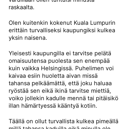
raskaalta.
Olen kuitenkin kokenut Kuala Lumpurin
erittäin turvalliseksi kaupungiksi kulkea
yksin naisena.
Yleisesti kaupungilla ei tarvitse pelätä
omaisuutensa puolesta sen enempää
kuin vaikka Helsingissä. Puhelimen voi
kaivaa esiin huoletta aivan missä
tahansa pelkäämättä, että joku haluaa
ryöstää sen eikä ikinä tarvitse miettiä,
voiko jollekin kadulle mennä tai pitäisikö
illan hämärtyessä kääntyä kotiin.
Täällä on ollut turvallista kulkea pimeällä
millä tahansa kaduilla eikä minulla ole