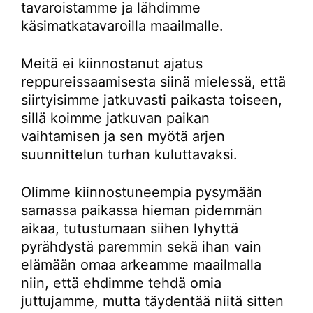
tavaroistamme ja lähdimme
käsimatkatavaroilla maailmalle.
Meitä ei kiinnostanut ajatus
reppureissaamisesta siinä mielessä, että
siirtyisimme jatkuvasti paikasta toiseen,
sillä koimme jatkuvan paikan
vaihtamisen ja sen myötä arjen
suunnittelun turhan kuluttavaksi.
Olimme kiinnostuneempia pysymään
samassa paikassa hieman pidemmän
aikaa, tutustumaan siihen lyhyttä
pyrähdystä paremmin sekä ihan vain
elämään omaa arkeamme maailmalla
niin, että ehdimme tehdä omia
juttujamme, mutta täydentää niitä sitten