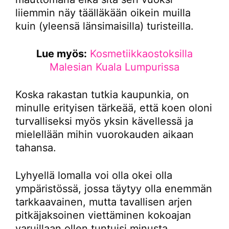
liiemmin näy täälläkään oikein muilla
kuin (yleensä länsimaisilla) turisteilla.
Lue myös:
Kosmetiikkaostoksilla
Malesian Kuala Lumpurissa
Koska rakastan tutkia kaupunkia, on
minulle erityisen tärkeää, että koen oloni
turvalliseksi myös yksin kävellessä ja
mielellään mihin vuorokauden aikaan
tahansa.
Lyhyellä lomalla voi olla okei olla
ympäristössä, jossa täytyy olla enemmän
tarkkaavainen, mutta tavallisen arjen
pitkäjaksoinen viettäminen kokoajan
varuillaan ollen tuntuisi minusta