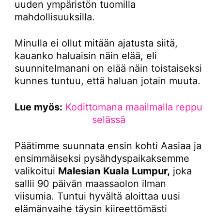
uuden ympäristön tuomilla
mahdollisuuksilla.
Minulla ei ollut mitään ajatusta siitä,
kauanko haluaisin näin elää, eli
suunnitelmanani on elää näin toistaiseksi
kunnes tuntuu, että haluan jotain muuta.
Lue myös:
Kodittomana maailmalla reppu
selässä
Päätimme suunnata ensin kohti Aasiaa ja
ensimmäiseksi pysähdyspaikaksemme
valikoitui
Malesian
Kuala Lumpur,
joka
sallii 90 päivän maassaolon ilman
viisumia. Tuntui hyvältä aloittaa uusi
elämänvaihe täysin kiireettömästi