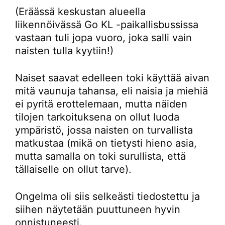
(Eräässä keskustan alueella
liikennöivässä Go KL -paikallisbussissa
vastaan tuli jopa vuoro, joka salli vain
naisten tulla kyytiin!)
Naiset saavat edelleen toki käyttää aivan
mitä vaunuja tahansa, eli naisia ja miehiä
ei pyritä erottelemaan, mutta näiden
tilojen tarkoituksena on ollut luoda
ympäristö, jossa naisten on turvallista
matkustaa (mikä on tietysti hieno asia,
mutta samalla on toki surullista, että
tällaiselle on ollut tarve).
Ongelma oli siis selkeästi tiedostettu ja
siihen näytetään puuttuneen hyvin
onnistuneesti.