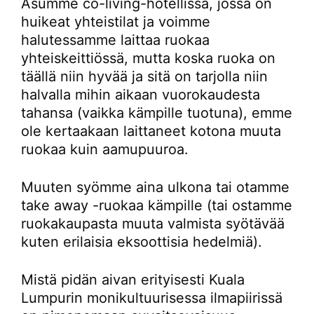
Asumme co-living-hotellissa, jossa on
huikeat yhteistilat ja voimme
halutessamme laittaa ruokaa
yhteiskeittiössä, mutta koska ruoka on
täällä niin hyvää ja sitä on tarjolla niin
halvalla mihin aikaan vuorokaudesta
tahansa (vaikka kämpille tuotuna), emme
ole kertaakaan laittaneet kotona muuta
ruokaa kuin aamupuuroa.
Muuten syömme aina ulkona tai otamme
take away -ruokaa kämpille (tai ostamme
ruokakaupasta muuta valmista syötävää
kuten erilaisia eksoottisia hedelmiä).
Mistä pidän aivan erityisesti Kuala
Lumpurin monikultuurisessa ilmapiirissä