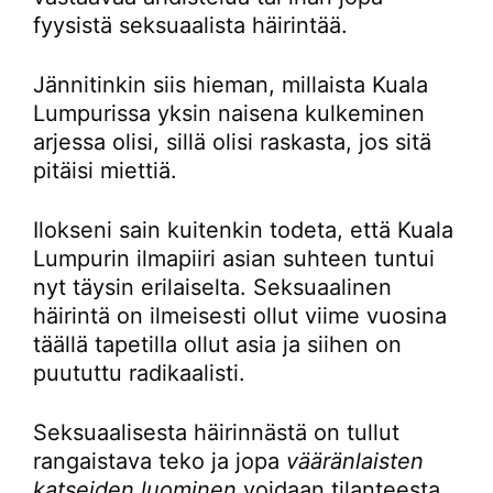
fyysistä seksuaalista häirintää.
Jännitinkin siis hieman, millaista Kuala
Lumpurissa yksin naisena kulkeminen
arjessa olisi, sillä olisi raskasta, jos sitä
pitäisi miettiä.
Ilokseni sain kuitenkin todeta, että Kuala
Lumpurin ilmapiiri asian suhteen tuntui
nyt täysin erilaiselta. Seksuaalinen
häirintä on ilmeisesti ollut viime vuosina
täällä tapetilla ollut asia ja siihen on
puututtu radikaalisti.
Seksuaalisesta häirinnästä on tullut
rangaistava teko ja jopa
vääränlaisten
katseiden luominen
voidaan tilanteesta