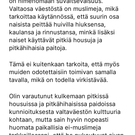
on nimenomaan suvaitsevaisuus.
Valtaosa väestöstä on muslimeja, mikä
tarkoittaa käytännössä, että suurin osa
naisista peittää huivilla hiuksensa,
kaulansa ja rinnustansa, minkä lisäksi
naiset käyttävät pitkiä housuja ja
pitkähihaisia paitoja.
Tämä ei kuitenkaan tarkoita, että myös
muiden odotettaisiin toimivan samalla
tavalla, mikä on todella virkistävää.
Olin varautunut kulkemaan pitkissä
housuissa ja pitkähihaisissa paidoissa
kunnioituksesta valtaväestön kulttuuria
kohtaan, mutta sain hyvin nopeasti
huomata paikallisia ei-muslimeja