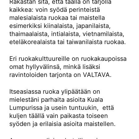
Rakastan sitä, että täällä on tarjolla
kaikkea: voin syödä perinteistä
malesialaista ruokaa tai maistella
esimerkiksi kiinalaista, japanilaista,
thaimaalaista, intialaista, vietnamilaista,
eteläkorealaista tai taiwanilaista ruokaa.
Eri ruokakulttuureille on ruokakaupoissa
omat hyllyvälinsä, minkä lisäksi
ravintoloiden tarjonta on VALTAVA.
Itseasiassa ruoka ylipäätään on
mielestäni parhaita asioita Kuala
Lumpurissa ja usein tuntuukin, että
kuljen täällä vain paikasta toiseen
syöden ja erilaisia asioita maistellen.