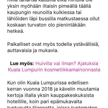
yksin myöhään iltaisin pimeällä täällä
kaupungin reunoilla kulkiessa tai
lähiöiden läpi bussilla matkustaessa ollut
koskaan turvaton olo pienintäkään
hetkeä.
Paikalliset ovat myös todella ystävällisiä,
auttavaisia ja mukavia.
Lue myös:
Huivilla vai ilman? Ajatuksia
Kuala Lumpurin kosmetiikkamainonnasta
Kun olin Kuala Lumpurissa edellisen
kerran vuonna 2018 ja kävelin muutamia
kertoja illalla yksin kauppakeskuksista
hotellille, koin pari epämukavalta
tuntunutta tilannetta, joissa tuntematon