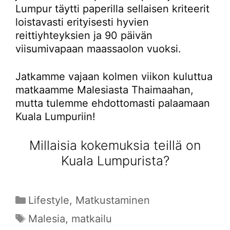
Lumpur täytti paperilla sellaisen kriteerit
loistavasti erityisesti hyvien
reittiyhteyksien ja 90 päivän
viisumivapaan maassaolon vuoksi.
Jatkamme vajaan kolmen viikon kuluttua
matkaamme Malesiasta Thaimaahan,
mutta tulemme ehdottomasti palaamaan
Kuala Lumpuriin!
Millaisia kokemuksia teillä on
Kuala Lumpurista?
Kategoriat
Lifestyle
,
Matkustaminen
Avainsanat
Malesia
,
matkailu