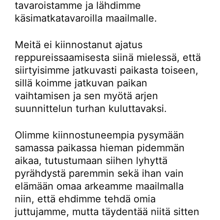
tavaroistamme ja lähdimme
käsimatkatavaroilla maailmalle.
Meitä ei kiinnostanut ajatus
reppureissaamisesta siinä mielessä, että
siirtyisimme jatkuvasti paikasta toiseen,
sillä koimme jatkuvan paikan
vaihtamisen ja sen myötä arjen
suunnittelun turhan kuluttavaksi.
Olimme kiinnostuneempia pysymään
samassa paikassa hieman pidemmän
aikaa, tutustumaan siihen lyhyttä
pyrähdystä paremmin sekä ihan vain
elämään omaa arkeamme maailmalla
niin, että ehdimme tehdä omia
juttujamme, mutta täydentää niitä sitten