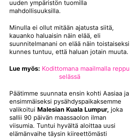
uuden ympäristön tuomilla
mahdollisuuksilla.
Minulla ei ollut mitään ajatusta siitä,
kauanko haluaisin näin elää, eli
suunnitelmanani on elää näin toistaiseksi
kunnes tuntuu, että haluan jotain muuta.
Lue myös:
Kodittomana maailmalla reppu
selässä
Päätimme suunnata ensin kohti Aasiaa ja
ensimmäiseksi pysähdyspaikaksemme
valikoitui
Malesian
Kuala Lumpur,
joka
sallii 90 päivän maassaolon ilman
viisumia. Tuntui hyvältä aloittaa uusi
elämänvaihe täysin kiireettömästi