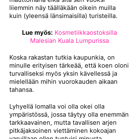
liiemmin näy täälläkään oikein muilla
kuin (yleensä länsimaisilla) turisteilla.
Lue myös:
Kosmetiikkaostoksilla
Malesian Kuala Lumpurissa
Koska rakastan tutkia kaupunkia, on
minulle erityisen tärkeää, että koen oloni
turvalliseksi myös yksin kävellessä ja
mielellään mihin vuorokauden aikaan
tahansa.
Lyhyellä lomalla voi olla okei olla
ympäristössä, jossa täytyy olla enemmän
tarkkaavainen, mutta tavallisen arjen
pitkäjaksoinen viettäminen kokoajan
varuillaan ollen tuntuisi minusta