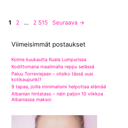
Sivu
Sivu
Sivu
1
2
…
2 515
Seuraava
→
Viimeisimmät postaukset
Kolme kuukautta Kuala Lumpurissa
Kodittomana maailmalla reppu selässä
Paluu Torreviejaan – olisiko tässä uusi
kotikaupunki?
9 tapaa, joilla minimalismi helpottaa elämää
Albanian hintataso – näin paljon 10 viikkoa
Albaniassa maksoi