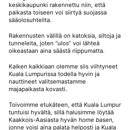
keskikaupunki rakennettu niin, että
paikasta toiseen voi siirtyä suojassa
sääolosuhteilta.
Rakennusten välillä on katoksia, siltoja ja
tunneleita, joten ”ulos” voi lähteä
oikeastaan aina säästä riippumatta.
Kaiken kaikkiaan olemme siis viihtyneet
Kuala Lumpurissa todella hyvin ja
nauttineet valitsemastamme
majapaikasta kovasti.
Toivoimme etukäteen, että Kuala Lumpur
tuntuisi hyvältä, sillä halusimme löytää
Kaakkois-Aasiasta hyvän
home basen,
jonne voisi aina palata helposti ja Kuala