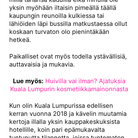
yksin myöhään iltaisin pimeällä täällä
kaupungin reunoilla kulkiessa tai
lähiöiden läpi bussilla matkustaessa ollut
koskaan turvaton olo pienintäkään
hetkeä.
Paikalliset ovat myös todella ystävällisiä,
auttavaisia ja mukavia.
Lue myös:
Huivilla vai ilman? Ajatuksia
Kuala Lumpurin kosmetiikkamainonnasta
Kun olin Kuala Lumpurissa edellisen
kerran vuonna 2018 ja kävelin muutamia
kertoja illalla yksin kauppakeskuksista
hotellille, koin pari epämukavalta
tuntunutta tilannetta, joissa tuntematon