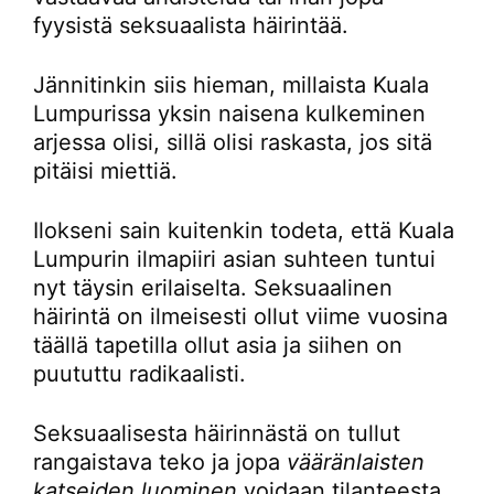
fyysistä seksuaalista häirintää.
Jännitinkin siis hieman, millaista Kuala
Lumpurissa yksin naisena kulkeminen
arjessa olisi, sillä olisi raskasta, jos sitä
pitäisi miettiä.
Ilokseni sain kuitenkin todeta, että Kuala
Lumpurin ilmapiiri asian suhteen tuntui
nyt täysin erilaiselta. Seksuaalinen
häirintä on ilmeisesti ollut viime vuosina
täällä tapetilla ollut asia ja siihen on
puututtu radikaalisti.
Seksuaalisesta häirinnästä on tullut
rangaistava teko ja jopa
vääränlaisten
katseiden luominen
voidaan tilanteesta