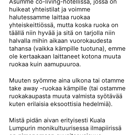
Asumme co-living-hotellissa, jossa on
huikeat yhteistilat ja voimme
halutessamme laittaa ruokaa
yhteiskeittiössä, mutta koska ruoka on
täällä niin hyvää ja sitä on tarjolla niin
halvalla mihin aikaan vuorokaudesta
tahansa (vaikka kämpille tuotuna), emme
ole kertaakaan laittaneet kotona muuta
ruokaa kuin aamupuuroa.
Muuten syömme aina ulkona tai otamme
take away -ruokaa kämpille (tai ostamme
ruokakaupasta muuta valmista syötävää
kuten erilaisia eksoottisia hedelmiä).
Mistä pidän aivan erityisesti Kuala
Lumpurin monikultuurisessa ilmapiirissä