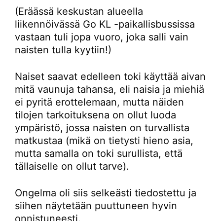
(Eräässä keskustan alueella
liikennöivässä Go KL -paikallisbussissa
vastaan tuli jopa vuoro, joka salli vain
naisten tulla kyytiin!)
Naiset saavat edelleen toki käyttää aivan
mitä vaunuja tahansa, eli naisia ja miehiä
ei pyritä erottelemaan, mutta näiden
tilojen tarkoituksena on ollut luoda
ympäristö, jossa naisten on turvallista
matkustaa (mikä on tietysti hieno asia,
mutta samalla on toki surullista, että
tällaiselle on ollut tarve).
Ongelma oli siis selkeästi tiedostettu ja
siihen näytetään puuttuneen hyvin
onnistuneesti.