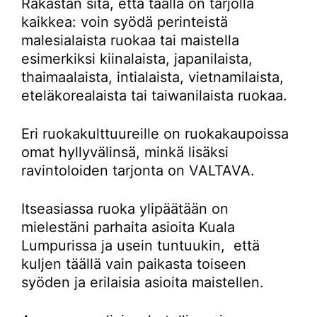
Rakastan sitä, että täällä on tarjolla
kaikkea: voin syödä perinteistä
malesialaista ruokaa tai maistella
esimerkiksi kiinalaista, japanilaista,
thaimaalaista, intialaista, vietnamilaista,
eteläkorealaista tai taiwanilaista ruokaa.
Eri ruokakulttuureille on ruokakaupoissa
omat hyllyvälinsä, minkä lisäksi
ravintoloiden tarjonta on VALTAVA.
Itseasiassa ruoka ylipäätään on
mielestäni parhaita asioita Kuala
Lumpurissa ja usein tuntuukin, että
kuljen täällä vain paikasta toiseen
syöden ja erilaisia asioita maistellen.