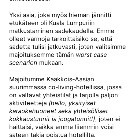
Yksi asia, joka myös hieman jännitti
etukäteen oli Kuala Lumpuriin
matkustaminen sadekaudella. Emme
olleet varmoja tarkoittaisiko se, että
sadetta tulisi jatkuvasti, joten valitsimme
majoituksemme tämän
worst case
scenarion
mukaan.
Majoitumme Kaakkois-Aasian
suurimmassa co-living-hotellissa, jossa
on valtavat yhteistilat ja tarjolla paljon
aktiviteetteja
(hello, yksityiset
karaokehuoneet sekä yhteisölliset
kokkaustunnit ja joogatunnit!)
, joten ei
haittaisi, vaikka emme liiemmin voisi
sateen takia poistua hotellilta.