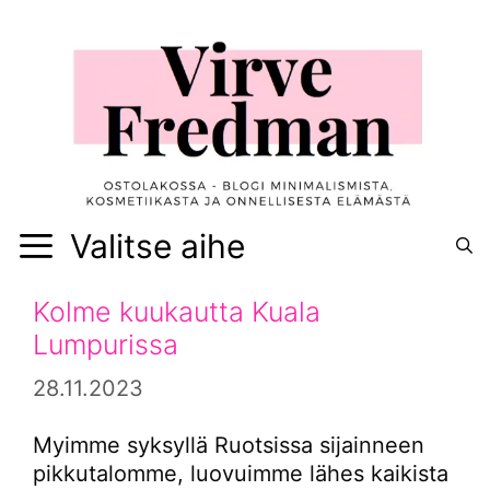
Siirry
sisältöön
Valitse aihe
Kolme kuukautta Kuala
Lumpurissa
28.11.2023
Myimme syksyllä Ruotsissa sijainneen
pikkutalomme, luovuimme lähes kaikista