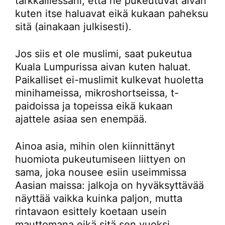
tarkkaillessani, että he pukeutuvat aivan
kuten itse haluavat eikä kukaan paheksu
sitä (ainakaan julkisesti).
Jos siis et ole muslimi, saat pukeutua
Kuala Lumpurissa aivan kuten haluat.
Paikalliset ei-muslimit kulkevat huoletta
minihameissa, mikroshortseissa, t-
paidoissa ja topeissa eikä kukaan
ajattele asiaa sen enempää.
Ainoa asia, mihin olen kiinnittänyt
huomiota pukeutumiseen liittyen on
sama, joka nousee esiin useimmissa
Aasian maissa: jalkoja on hyväksyttävää
näyttää vaikka kuinka paljon, mutta
rintavaon esittely koetaan usein
mauttomana eikä sitä sen vuoksi