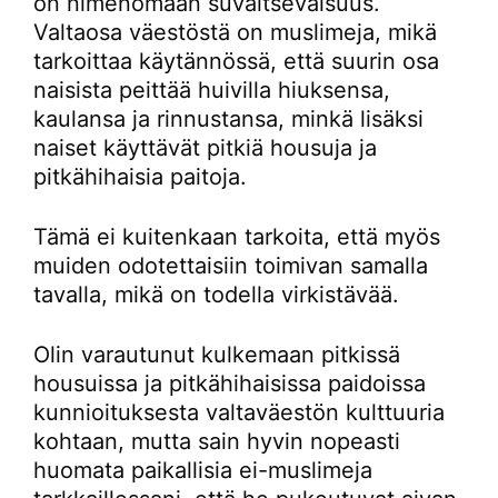
on nimenomaan suvaitsevaisuus.
Valtaosa väestöstä on muslimeja, mikä
tarkoittaa käytännössä, että suurin osa
naisista peittää huivilla hiuksensa,
kaulansa ja rinnustansa, minkä lisäksi
naiset käyttävät pitkiä housuja ja
pitkähihaisia paitoja.
Tämä ei kuitenkaan tarkoita, että myös
muiden odotettaisiin toimivan samalla
tavalla, mikä on todella virkistävää.
Olin varautunut kulkemaan pitkissä
housuissa ja pitkähihaisissa paidoissa
kunnioituksesta valtaväestön kulttuuria
kohtaan, mutta sain hyvin nopeasti
huomata paikallisia ei-muslimeja