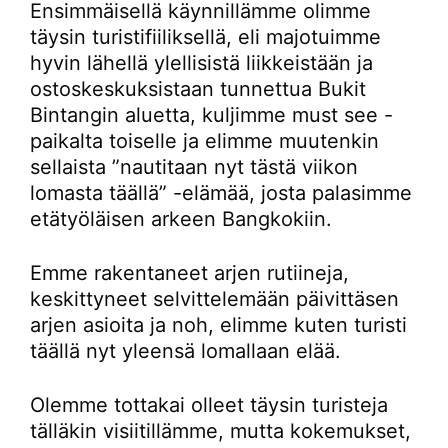
Ensimmäisellä käynnillämme olimme
täysin turistifiiliksellä, eli majotuimme
hyvin lähellä ylellisistä liikkeistään ja
ostoskeskuksistaan tunnettua Bukit
Bintangin aluetta, kuljimme must see -
paikalta toiselle ja elimme muutenkin
sellaista ”nautitaan nyt tästä viikon
lomasta täällä” -elämää, josta palasimme
etätyöläisen arkeen Bangkokiin.
Emme rakentaneet arjen rutiineja,
keskittyneet selvittelemään päivittäsen
arjen asioita ja noh, elimme kuten turisti
täällä nyt yleensä lomallaan elää.
Olemme tottakai olleet täysin turisteja
tälläkin visiitillämme, mutta kokemukset,