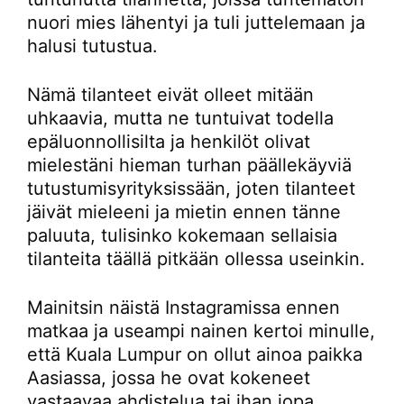
nuori mies lähentyi ja tuli juttelemaan ja
halusi tutustua.
Nämä tilanteet eivät olleet mitään
uhkaavia, mutta ne tuntuivat todella
epäluonnollisilta ja henkilöt olivat
mielestäni hieman turhan päällekäyviä
tutustumisyrityksissään, joten tilanteet
jäivät mieleeni ja mietin ennen tänne
paluuta, tulisinko kokemaan sellaisia
tilanteita täällä pitkään ollessa useinkin.
Mainitsin näistä Instagramissa ennen
matkaa ja useampi nainen kertoi minulle,
että Kuala Lumpur on ollut ainoa paikka
Aasiassa, jossa he ovat kokeneet
vastaavaa ahdistelua tai ihan jopa