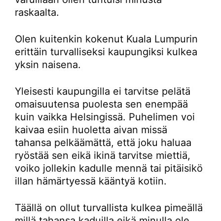
raskaalta.
Olen kuitenkin kokenut Kuala Lumpurin
erittäin turvalliseksi kaupungiksi kulkea
yksin naisena.
Yleisesti kaupungilla ei tarvitse pelätä
omaisuutensa puolesta sen enempää
kuin vaikka Helsingissä. Puhelimen voi
kaivaa esiin huoletta aivan missä
tahansa pelkäämättä, että joku haluaa
ryöstää sen eikä ikinä tarvitse miettiä,
voiko jollekin kadulle mennä tai pitäisikö
illan hämärtyessä kääntyä kotiin.
Täällä on ollut turvallista kulkea pimeällä
millä tahansa kaduilla eikä minulla ole