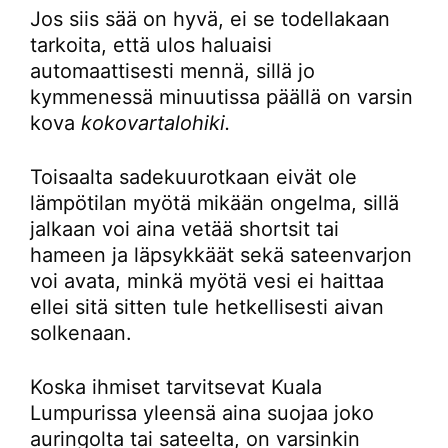
Jos siis sää on hyvä, ei se todellakaan
tarkoita, että ulos haluaisi
automaattisesti mennä, sillä jo
kymmenessä minuutissa päällä on varsin
kova
kokovartalohiki.
Toisaalta sadekuurotkaan eivät ole
lämpötilan myötä mikään ongelma, sillä
jalkaan voi aina vetää shortsit tai
hameen ja läpsykkäät sekä sateenvarjon
voi avata, minkä myötä vesi ei haittaa
ellei sitä sitten tule hetkellisesti aivan
solkenaan.
Koska ihmiset tarvitsevat Kuala
Lumpurissa yleensä aina suojaa joko
auringolta tai sateelta, on varsinkin