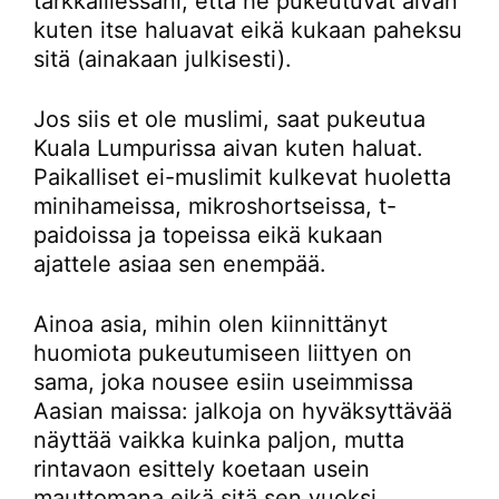
tarkkaillessani, että he pukeutuvat aivan
kuten itse haluavat eikä kukaan paheksu
sitä (ainakaan julkisesti).
Jos siis et ole muslimi, saat pukeutua
Kuala Lumpurissa aivan kuten haluat.
Paikalliset ei-muslimit kulkevat huoletta
minihameissa, mikroshortseissa, t-
paidoissa ja topeissa eikä kukaan
ajattele asiaa sen enempää.
Ainoa asia, mihin olen kiinnittänyt
huomiota pukeutumiseen liittyen on
sama, joka nousee esiin useimmissa
Aasian maissa: jalkoja on hyväksyttävää
näyttää vaikka kuinka paljon, mutta
rintavaon esittely koetaan usein
mauttomana eikä sitä sen vuoksi