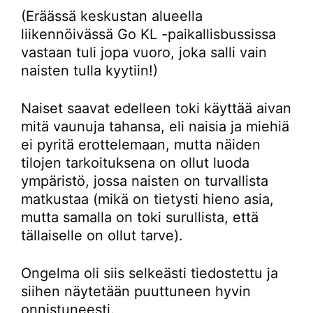
(Eräässä keskustan alueella
liikennöivässä Go KL -paikallisbussissa
vastaan tuli jopa vuoro, joka salli vain
naisten tulla kyytiin!)
Naiset saavat edelleen toki käyttää aivan
mitä vaunuja tahansa, eli naisia ja miehiä
ei pyritä erottelemaan, mutta näiden
tilojen tarkoituksena on ollut luoda
ympäristö, jossa naisten on turvallista
matkustaa (mikä on tietysti hieno asia,
mutta samalla on toki surullista, että
tällaiselle on ollut tarve).
Ongelma oli siis selkeästi tiedostettu ja
siihen näytetään puuttuneen hyvin
onnistuneesti.