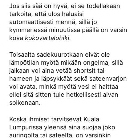
Jos siis sää on hyvä, ei se todellakaan
tarkoita, että ulos haluaisi
automaattisesti mennä, sillä jo
kymmenessä minuutissa päällä on varsin
kova
kokovartalohiki.
Toisaalta sadekuurotkaan eivät ole
lämpötilan myötä mikään ongelma, sillä
jalkaan voi aina vetää shortsit tai
hameen ja läpsykkäät sekä sateenvarjon
voi avata, minkä myötä vesi ei haittaa
ellei sitä sitten tule hetkellisesti aivan
solkenaan.
Koska ihmiset tarvitsevat Kuala
Lumpurissa yleensä aina suojaa joko
auringolta tai sateelta, on varsinkin