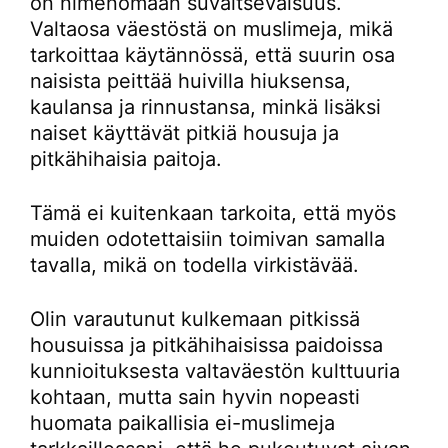
on nimenomaan suvaitsevaisuus.
Valtaosa väestöstä on muslimeja, mikä
tarkoittaa käytännössä, että suurin osa
naisista peittää huivilla hiuksensa,
kaulansa ja rinnustansa, minkä lisäksi
naiset käyttävät pitkiä housuja ja
pitkähihaisia paitoja.
Tämä ei kuitenkaan tarkoita, että myös
muiden odotettaisiin toimivan samalla
tavalla, mikä on todella virkistävää.
Olin varautunut kulkemaan pitkissä
housuissa ja pitkähihaisissa paidoissa
kunnioituksesta valtaväestön kulttuuria
kohtaan, mutta sain hyvin nopeasti
huomata paikallisia ei-muslimeja