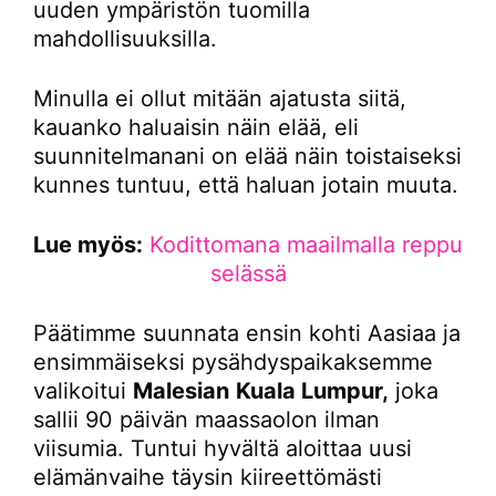
uuden ympäristön tuomilla
mahdollisuuksilla.
Minulla ei ollut mitään ajatusta siitä,
kauanko haluaisin näin elää, eli
suunnitelmanani on elää näin toistaiseksi
kunnes tuntuu, että haluan jotain muuta.
Lue myös:
Kodittomana maailmalla reppu
selässä
Päätimme suunnata ensin kohti Aasiaa ja
ensimmäiseksi pysähdyspaikaksemme
valikoitui
Malesian
Kuala Lumpur,
joka
sallii 90 päivän maassaolon ilman
viisumia. Tuntui hyvältä aloittaa uusi
elämänvaihe täysin kiireettömästi