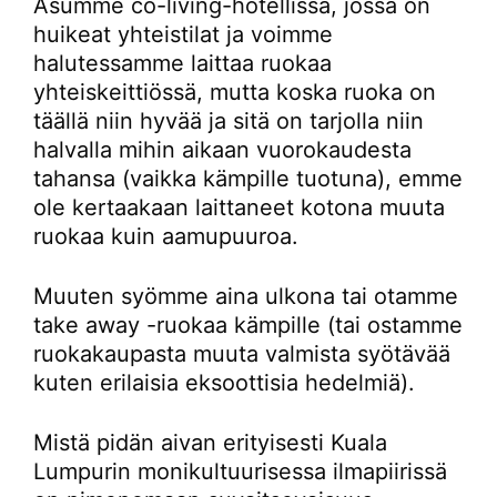
Asumme co-living-hotellissa, jossa on
huikeat yhteistilat ja voimme
halutessamme laittaa ruokaa
yhteiskeittiössä, mutta koska ruoka on
täällä niin hyvää ja sitä on tarjolla niin
halvalla mihin aikaan vuorokaudesta
tahansa (vaikka kämpille tuotuna), emme
ole kertaakaan laittaneet kotona muuta
ruokaa kuin aamupuuroa.
Muuten syömme aina ulkona tai otamme
take away -ruokaa kämpille (tai ostamme
ruokakaupasta muuta valmista syötävää
kuten erilaisia eksoottisia hedelmiä).
Mistä pidän aivan erityisesti Kuala
Lumpurin monikultuurisessa ilmapiirissä