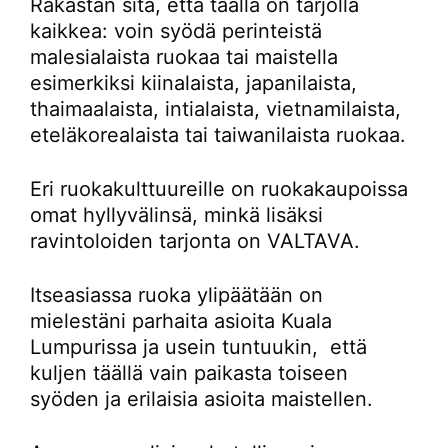
Rakastan sitä, että täällä on tarjolla
kaikkea: voin syödä perinteistä
malesialaista ruokaa tai maistella
esimerkiksi kiinalaista, japanilaista,
thaimaalaista, intialaista, vietnamilaista,
eteläkorealaista tai taiwanilaista ruokaa.
Eri ruokakulttuureille on ruokakaupoissa
omat hyllyvälinsä, minkä lisäksi
ravintoloiden tarjonta on VALTAVA.
Itseasiassa ruoka ylipäätään on
mielestäni parhaita asioita Kuala
Lumpurissa ja usein tuntuukin, että
kuljen täällä vain paikasta toiseen
syöden ja erilaisia asioita maistellen.