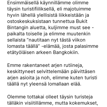
Ensimmäisellä käynnillämme olimme
täysin turistifiiliksellä, eli majotuimme
hyvin lähellä ylellisistä liikkeistään ja
ostoskeskuksistaan tunnettua Bukit
Bintangin aluetta, kuljimme must see -
paikalta toiselle ja elimme muutenkin
sellaista ”nautitaan nyt tästä viikon
lomasta täällä” -elämää, josta palasimme
etätyöläisen arkeen Bangkokiin.
Emme rakentaneet arjen rutiineja,
keskittyneet selvittelemään päivittäsen
arjen asioita ja noh, elimme kuten turisti
täällä nyt yleensä lomallaan elää.
Olemme tottakai olleet täysin turisteja
tälläkin visiitillämme, mutta kokemukset,