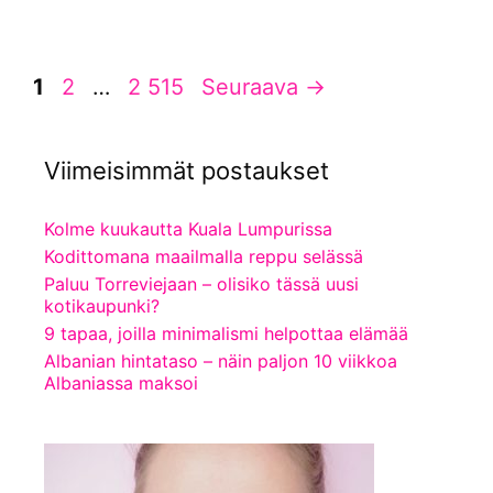
Sivu
Sivu
Sivu
1
2
…
2 515
Seuraava
→
Viimeisimmät postaukset
Kolme kuukautta Kuala Lumpurissa
Kodittomana maailmalla reppu selässä
Paluu Torreviejaan – olisiko tässä uusi
kotikaupunki?
9 tapaa, joilla minimalismi helpottaa elämää
Albanian hintataso – näin paljon 10 viikkoa
Albaniassa maksoi