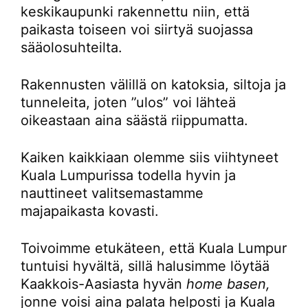
keskikaupunki rakennettu niin, että
paikasta toiseen voi siirtyä suojassa
sääolosuhteilta.
Rakennusten välillä on katoksia, siltoja ja
tunneleita, joten ”ulos” voi lähteä
oikeastaan aina säästä riippumatta.
Kaiken kaikkiaan olemme siis viihtyneet
Kuala Lumpurissa todella hyvin ja
nauttineet valitsemastamme
majapaikasta kovasti.
Toivoimme etukäteen, että Kuala Lumpur
tuntuisi hyvältä, sillä halusimme löytää
Kaakkois-Aasiasta hyvän
home basen,
jonne voisi aina palata helposti ja Kuala