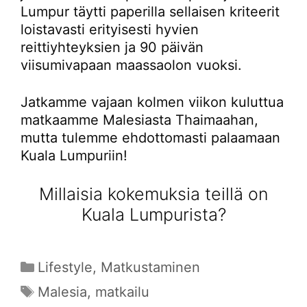
Lumpur täytti paperilla sellaisen kriteerit
loistavasti erityisesti hyvien
reittiyhteyksien ja 90 päivän
viisumivapaan maassaolon vuoksi.
Jatkamme vajaan kolmen viikon kuluttua
matkaamme Malesiasta Thaimaahan,
mutta tulemme ehdottomasti palaamaan
Kuala Lumpuriin!
Millaisia kokemuksia teillä on
Kuala Lumpurista?
Kategoriat
Lifestyle
,
Matkustaminen
Avainsanat
Malesia
,
matkailu