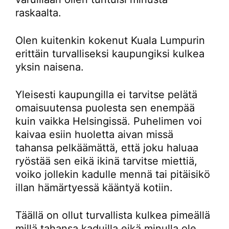
raskaalta.
Olen kuitenkin kokenut Kuala Lumpurin
erittäin turvalliseksi kaupungiksi kulkea
yksin naisena.
Yleisesti kaupungilla ei tarvitse pelätä
omaisuutensa puolesta sen enempää
kuin vaikka Helsingissä. Puhelimen voi
kaivaa esiin huoletta aivan missä
tahansa pelkäämättä, että joku haluaa
ryöstää sen eikä ikinä tarvitse miettiä,
voiko jollekin kadulle mennä tai pitäisikö
illan hämärtyessä kääntyä kotiin.
Täällä on ollut turvallista kulkea pimeällä
millä tahansa kaduilla eikä minulla ole