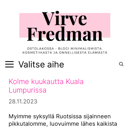
Siirry
sisältöön
Valitse aihe
Kolme kuukautta Kuala
Lumpurissa
28.11.2023
Myimme syksyllä Ruotsissa sijainneen
pikkutalomme, luovuimme lähes kaikista