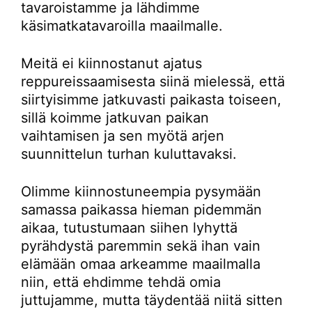
tavaroistamme ja lähdimme
käsimatkatavaroilla maailmalle.
Meitä ei kiinnostanut ajatus
reppureissaamisesta siinä mielessä, että
siirtyisimme jatkuvasti paikasta toiseen,
sillä koimme jatkuvan paikan
vaihtamisen ja sen myötä arjen
suunnittelun turhan kuluttavaksi.
Olimme kiinnostuneempia pysymään
samassa paikassa hieman pidemmän
aikaa, tutustumaan siihen lyhyttä
pyrähdystä paremmin sekä ihan vain
elämään omaa arkeamme maailmalla
niin, että ehdimme tehdä omia
juttujamme, mutta täydentää niitä sitten