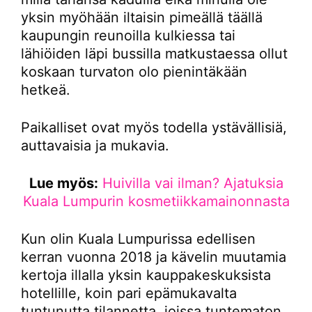
yksin myöhään iltaisin pimeällä täällä
kaupungin reunoilla kulkiessa tai
lähiöiden läpi bussilla matkustaessa ollut
koskaan turvaton olo pienintäkään
hetkeä.
Paikalliset ovat myös todella ystävällisiä,
auttavaisia ja mukavia.
Lue myös:
Huivilla vai ilman? Ajatuksia
Kuala Lumpurin kosmetiikkamainonnasta
Kun olin Kuala Lumpurissa edellisen
kerran vuonna 2018 ja kävelin muutamia
kertoja illalla yksin kauppakeskuksista
hotellille, koin pari epämukavalta
tuntunutta tilannetta, joissa tuntematon