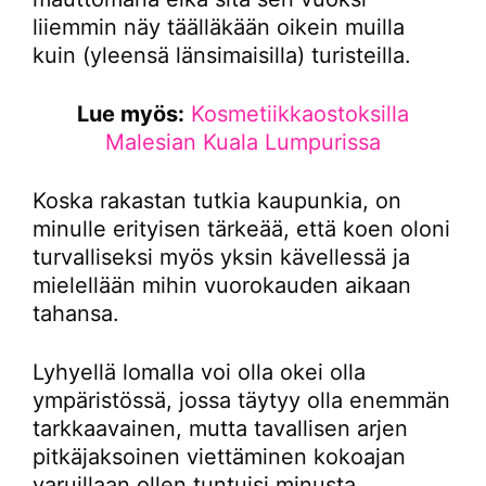
liiemmin näy täälläkään oikein muilla
kuin (yleensä länsimaisilla) turisteilla.
Lue myös:
Kosmetiikkaostoksilla
Malesian Kuala Lumpurissa
Koska rakastan tutkia kaupunkia, on
minulle erityisen tärkeää, että koen oloni
turvalliseksi myös yksin kävellessä ja
mielellään mihin vuorokauden aikaan
tahansa.
Lyhyellä lomalla voi olla okei olla
ympäristössä, jossa täytyy olla enemmän
tarkkaavainen, mutta tavallisen arjen
pitkäjaksoinen viettäminen kokoajan
varuillaan ollen tuntuisi minusta