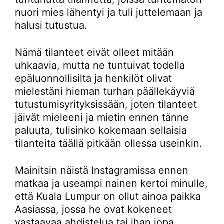
nuori mies lähentyi ja tuli juttelemaan ja
halusi tutustua.
Nämä tilanteet eivät olleet mitään
uhkaavia, mutta ne tuntuivat todella
epäluonnollisilta ja henkilöt olivat
mielestäni hieman turhan päällekäyviä
tutustumisyrityksissään, joten tilanteet
jäivät mieleeni ja mietin ennen tänne
paluuta, tulisinko kokemaan sellaisia
tilanteita täällä pitkään ollessa useinkin.
Mainitsin näistä Instagramissa ennen
matkaa ja useampi nainen kertoi minulle,
että Kuala Lumpur on ollut ainoa paikka
Aasiassa, jossa he ovat kokeneet
vastaavaa ahdistelua tai ihan jopa