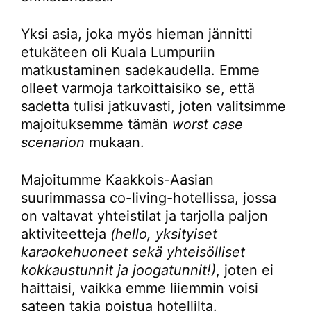
Yksi asia, joka myös hieman jännitti
etukäteen oli Kuala Lumpuriin
matkustaminen sadekaudella. Emme
olleet varmoja tarkoittaisiko se, että
sadetta tulisi jatkuvasti, joten valitsimme
majoituksemme tämän
worst case
scenarion
mukaan.
Majoitumme Kaakkois-Aasian
suurimmassa co-living-hotellissa, jossa
on valtavat yhteistilat ja tarjolla paljon
aktiviteetteja
(hello, yksityiset
karaokehuoneet sekä yhteisölliset
kokkaustunnit ja joogatunnit!)
, joten ei
haittaisi, vaikka emme liiemmin voisi
sateen takia poistua hotellilta.