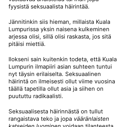
fyysistä seksuaalista häirintää.
Jännitinkin siis hieman, millaista Kuala
Lumpurissa yksin naisena kulkeminen
arjessa olisi, sillä olisi raskasta, jos sitä
pitäisi miettiä.
Ilokseni sain kuitenkin todeta, että Kuala
Lumpurin ilmapiiri asian suhteen tuntui
nyt täysin erilaiselta. Seksuaalinen
häirintä on ilmeisesti ollut viime vuosina
täällä tapetilla ollut asia ja siihen on
puututtu radikaalisti.
Seksuaalisesta häirinnästä on tullut
rangaistava teko ja jopa
vääränlaisten
katseiden luominen
voidaan tilanteesta