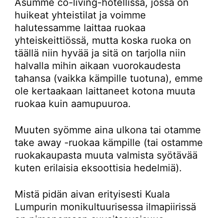
Asumme co-living-hotellissa, jossa on
huikeat yhteistilat ja voimme
halutessamme laittaa ruokaa
yhteiskeittiössä, mutta koska ruoka on
täällä niin hyvää ja sitä on tarjolla niin
halvalla mihin aikaan vuorokaudesta
tahansa (vaikka kämpille tuotuna), emme
ole kertaakaan laittaneet kotona muuta
ruokaa kuin aamupuuroa.
Muuten syömme aina ulkona tai otamme
take away -ruokaa kämpille (tai ostamme
ruokakaupasta muuta valmista syötävää
kuten erilaisia eksoottisia hedelmiä).
Mistä pidän aivan erityisesti Kuala
Lumpurin monikultuurisessa ilmapiirissä