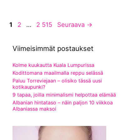
Sivu
Sivu
Sivu
1
2
…
2 515
Seuraava
→
Viimeisimmät postaukset
Kolme kuukautta Kuala Lumpurissa
Kodittomana maailmalla reppu selässä
Paluu Torreviejaan – olisiko tässä uusi
kotikaupunki?
9 tapaa, joilla minimalismi helpottaa elämää
Albanian hintataso – näin paljon 10 viikkoa
Albaniassa maksoi