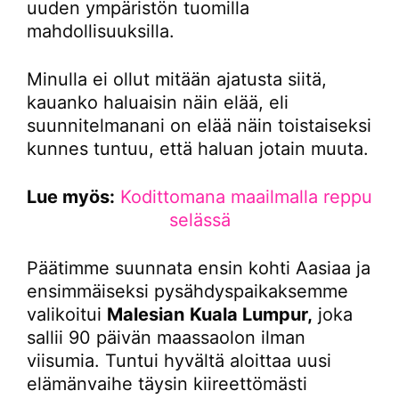
uuden ympäristön tuomilla
mahdollisuuksilla.
Minulla ei ollut mitään ajatusta siitä,
kauanko haluaisin näin elää, eli
suunnitelmanani on elää näin toistaiseksi
kunnes tuntuu, että haluan jotain muuta.
Lue myös:
Kodittomana maailmalla reppu
selässä
Päätimme suunnata ensin kohti Aasiaa ja
ensimmäiseksi pysähdyspaikaksemme
valikoitui
Malesian
Kuala Lumpur,
joka
sallii 90 päivän maassaolon ilman
viisumia. Tuntui hyvältä aloittaa uusi
elämänvaihe täysin kiireettömästi