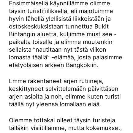
Ensimmäisellä käynnillämme olimme
täysin turistifiiliksellä, eli majotuimme
hyvin lähellä ylellisistä liikkeistään ja
ostoskeskuksistaan tunnettua Bukit
Bintangin aluetta, kuljimme must see -
paikalta toiselle ja elimme muutenkin
sellaista ”nautitaan nyt tästä viikon
lomasta täällä” -elämää, josta palasimme
etätyöläisen arkeen Bangkokiin.
Emme rakentaneet arjen rutiineja,
keskittyneet selvittelemään päivittäsen
arjen asioita ja noh, elimme kuten turisti
täällä nyt yleensä lomallaan elää.
Olemme tottakai olleet täysin turisteja
tälläkin visiitillämme, mutta kokemukset,