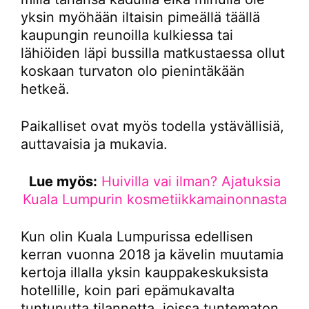
yksin myöhään iltaisin pimeällä täällä
kaupungin reunoilla kulkiessa tai
lähiöiden läpi bussilla matkustaessa ollut
koskaan turvaton olo pienintäkään
hetkeä.
Paikalliset ovat myös todella ystävällisiä,
auttavaisia ja mukavia.
Lue myös:
Huivilla vai ilman? Ajatuksia
Kuala Lumpurin kosmetiikkamainonnasta
Kun olin Kuala Lumpurissa edellisen
kerran vuonna 2018 ja kävelin muutamia
kertoja illalla yksin kauppakeskuksista
hotellille, koin pari epämukavalta
tuntunutta tilannetta, joissa tuntematon