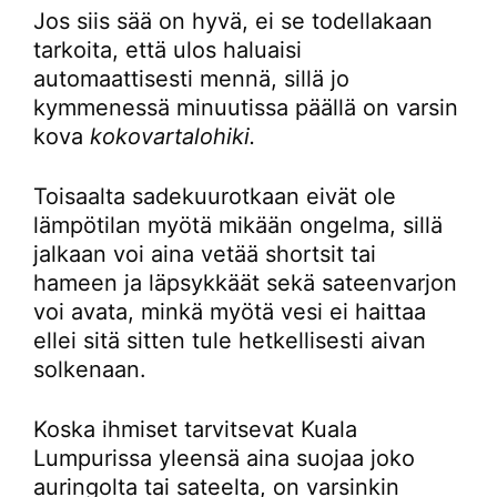
Jos siis sää on hyvä, ei se todellakaan
tarkoita, että ulos haluaisi
automaattisesti mennä, sillä jo
kymmenessä minuutissa päällä on varsin
kova
kokovartalohiki.
Toisaalta sadekuurotkaan eivät ole
lämpötilan myötä mikään ongelma, sillä
jalkaan voi aina vetää shortsit tai
hameen ja läpsykkäät sekä sateenvarjon
voi avata, minkä myötä vesi ei haittaa
ellei sitä sitten tule hetkellisesti aivan
solkenaan.
Koska ihmiset tarvitsevat Kuala
Lumpurissa yleensä aina suojaa joko
auringolta tai sateelta, on varsinkin