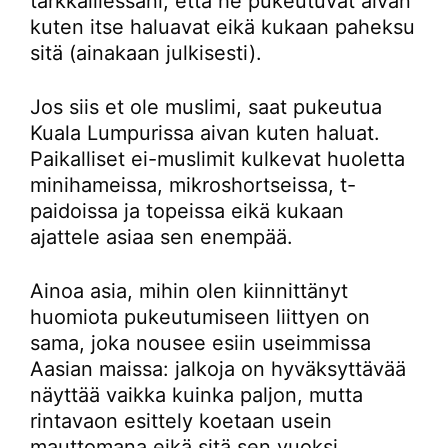
tarkkaillessani, että he pukeutuvat aivan
kuten itse haluavat eikä kukaan paheksu
sitä (ainakaan julkisesti).
Jos siis et ole muslimi, saat pukeutua
Kuala Lumpurissa aivan kuten haluat.
Paikalliset ei-muslimit kulkevat huoletta
minihameissa, mikroshortseissa, t-
paidoissa ja topeissa eikä kukaan
ajattele asiaa sen enempää.
Ainoa asia, mihin olen kiinnittänyt
huomiota pukeutumiseen liittyen on
sama, joka nousee esiin useimmissa
Aasian maissa: jalkoja on hyväksyttävää
näyttää vaikka kuinka paljon, mutta
rintavaon esittely koetaan usein
mauttomana eikä sitä sen vuoksi