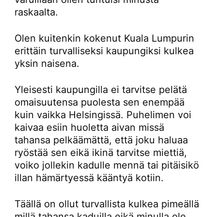
raskaalta.
Olen kuitenkin kokenut Kuala Lumpurin
erittäin turvalliseksi kaupungiksi kulkea
yksin naisena.
Yleisesti kaupungilla ei tarvitse pelätä
omaisuutensa puolesta sen enempää
kuin vaikka Helsingissä. Puhelimen voi
kaivaa esiin huoletta aivan missä
tahansa pelkäämättä, että joku haluaa
ryöstää sen eikä ikinä tarvitse miettiä,
voiko jollekin kadulle mennä tai pitäisikö
illan hämärtyessä kääntyä kotiin.
Täällä on ollut turvallista kulkea pimeällä
millä tahansa kaduilla eikä minulla ole