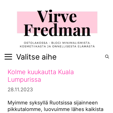
Siirry
sisältöön
Valitse aihe
Kolme kuukautta Kuala
Lumpurissa
28.11.2023
Myimme syksyllä Ruotsissa sijainneen
pikkutalomme, luovuimme lähes kaikista