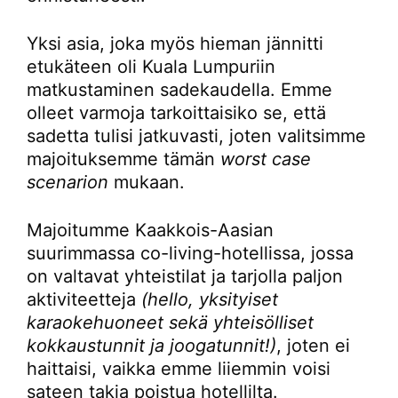
Yksi asia, joka myös hieman jännitti
etukäteen oli Kuala Lumpuriin
matkustaminen sadekaudella. Emme
olleet varmoja tarkoittaisiko se, että
sadetta tulisi jatkuvasti, joten valitsimme
majoituksemme tämän
worst case
scenarion
mukaan.
Majoitumme Kaakkois-Aasian
suurimmassa co-living-hotellissa, jossa
on valtavat yhteistilat ja tarjolla paljon
aktiviteetteja
(hello, yksityiset
karaokehuoneet sekä yhteisölliset
kokkaustunnit ja joogatunnit!)
, joten ei
haittaisi, vaikka emme liiemmin voisi
sateen takia poistua hotellilta.