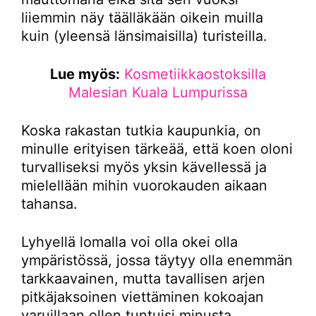
liiemmin näy täälläkään oikein muilla
kuin (yleensä länsimaisilla) turisteilla.
Lue myös:
Kosmetiikkaostoksilla
Malesian Kuala Lumpurissa
Koska rakastan tutkia kaupunkia, on
minulle erityisen tärkeää, että koen oloni
turvalliseksi myös yksin kävellessä ja
mielellään mihin vuorokauden aikaan
tahansa.
Lyhyellä lomalla voi olla okei olla
ympäristössä, jossa täytyy olla enemmän
tarkkaavainen, mutta tavallisen arjen
pitkäjaksoinen viettäminen kokoajan
varuillaan ollen tuntuisi minusta