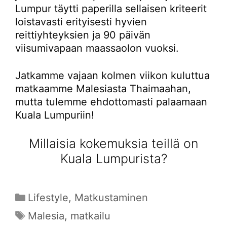
Lumpur täytti paperilla sellaisen kriteerit
loistavasti erityisesti hyvien
reittiyhteyksien ja 90 päivän
viisumivapaan maassaolon vuoksi.
Jatkamme vajaan kolmen viikon kuluttua
matkaamme Malesiasta Thaimaahan,
mutta tulemme ehdottomasti palaamaan
Kuala Lumpuriin!
Millaisia kokemuksia teillä on
Kuala Lumpurista?
Kategoriat
Lifestyle
,
Matkustaminen
Avainsanat
Malesia
,
matkailu