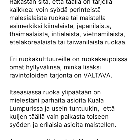
Rakastan sitä, että täällä on tarjolla
kaikkea: voin syödä perinteistä
malesialaista ruokaa tai maistella
esimerkiksi kiinalaista, japanilaista,
thaimaalaista, intialaista, vietnamilaista,
eteläkorealaista tai taiwanilaista ruokaa.
Eri ruokakulttuureille on ruokakaupoissa
omat hyllyvälinsä, minkä lisäksi
ravintoloiden tarjonta on VALTAVA.
Itseasiassa ruoka ylipäätään on
mielestäni parhaita asioita Kuala
Lumpurissa ja usein tuntuukin, että
kuljen täällä vain paikasta toiseen
syöden ja erilaisia asioita maistellen.