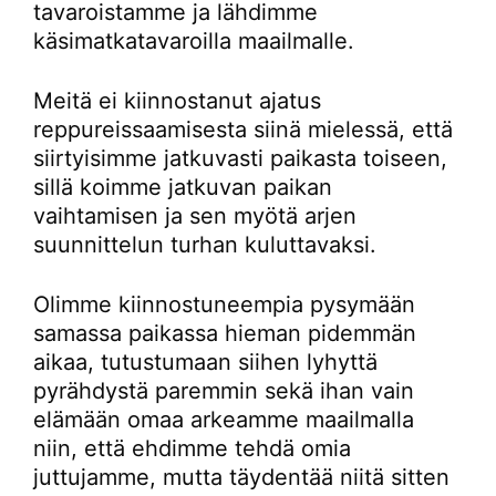
tavaroistamme ja lähdimme
käsimatkatavaroilla maailmalle.
Meitä ei kiinnostanut ajatus
reppureissaamisesta siinä mielessä, että
siirtyisimme jatkuvasti paikasta toiseen,
sillä koimme jatkuvan paikan
vaihtamisen ja sen myötä arjen
suunnittelun turhan kuluttavaksi.
Olimme kiinnostuneempia pysymään
samassa paikassa hieman pidemmän
aikaa, tutustumaan siihen lyhyttä
pyrähdystä paremmin sekä ihan vain
elämään omaa arkeamme maailmalla
niin, että ehdimme tehdä omia
juttujamme, mutta täydentää niitä sitten