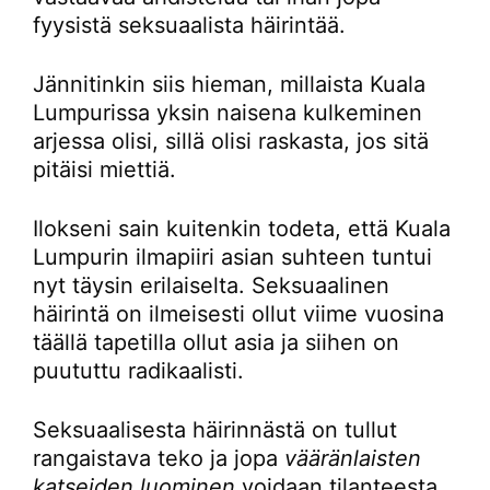
fyysistä seksuaalista häirintää.
Jännitinkin siis hieman, millaista Kuala
Lumpurissa yksin naisena kulkeminen
arjessa olisi, sillä olisi raskasta, jos sitä
pitäisi miettiä.
Ilokseni sain kuitenkin todeta, että Kuala
Lumpurin ilmapiiri asian suhteen tuntui
nyt täysin erilaiselta. Seksuaalinen
häirintä on ilmeisesti ollut viime vuosina
täällä tapetilla ollut asia ja siihen on
puututtu radikaalisti.
Seksuaalisesta häirinnästä on tullut
rangaistava teko ja jopa
vääränlaisten
katseiden luominen
voidaan tilanteesta