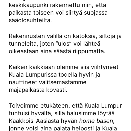
keskikaupunki rakennettu niin, että
paikasta toiseen voi siirtyä suojassa
sääolosuhteilta.
Rakennusten välillä on katoksia, siltoja ja
tunneleita, joten ”ulos” voi lähteä
oikeastaan aina säästä riippumatta.
Kaiken kaikkiaan olemme siis viihtyneet
Kuala Lumpurissa todella hyvin ja
nauttineet valitsemastamme
majapaikasta kovasti.
Toivoimme etukäteen, että Kuala Lumpur
tuntuisi hyvältä, sillä halusimme löytää
Kaakkois-Aasiasta hyvän
home basen,
jonne voisi aina palata helposti ja Kuala