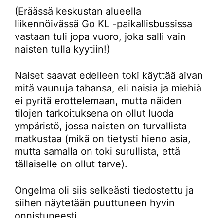
(Eräässä keskustan alueella
liikennöivässä Go KL -paikallisbussissa
vastaan tuli jopa vuoro, joka salli vain
naisten tulla kyytiin!)
Naiset saavat edelleen toki käyttää aivan
mitä vaunuja tahansa, eli naisia ja miehiä
ei pyritä erottelemaan, mutta näiden
tilojen tarkoituksena on ollut luoda
ympäristö, jossa naisten on turvallista
matkustaa (mikä on tietysti hieno asia,
mutta samalla on toki surullista, että
tällaiselle on ollut tarve).
Ongelma oli siis selkeästi tiedostettu ja
siihen näytetään puuttuneen hyvin
onnistuneesti.