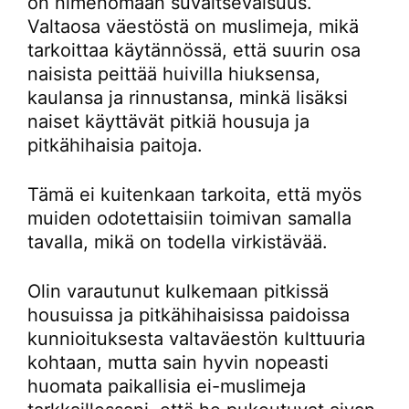
on nimenomaan suvaitsevaisuus.
Valtaosa väestöstä on muslimeja, mikä
tarkoittaa käytännössä, että suurin osa
naisista peittää huivilla hiuksensa,
kaulansa ja rinnustansa, minkä lisäksi
naiset käyttävät pitkiä housuja ja
pitkähihaisia paitoja.
Tämä ei kuitenkaan tarkoita, että myös
muiden odotettaisiin toimivan samalla
tavalla, mikä on todella virkistävää.
Olin varautunut kulkemaan pitkissä
housuissa ja pitkähihaisissa paidoissa
kunnioituksesta valtaväestön kulttuuria
kohtaan, mutta sain hyvin nopeasti
huomata paikallisia ei-muslimeja