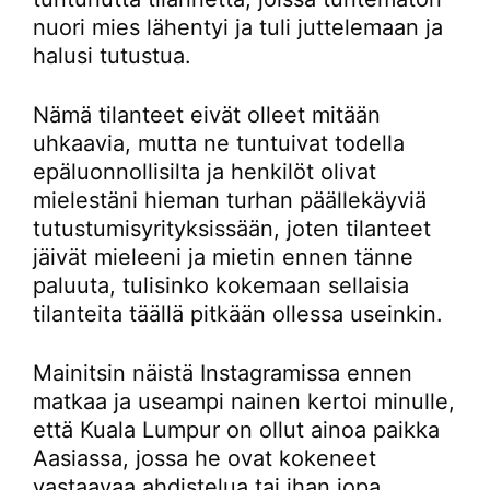
nuori mies lähentyi ja tuli juttelemaan ja
halusi tutustua.
Nämä tilanteet eivät olleet mitään
uhkaavia, mutta ne tuntuivat todella
epäluonnollisilta ja henkilöt olivat
mielestäni hieman turhan päällekäyviä
tutustumisyrityksissään, joten tilanteet
jäivät mieleeni ja mietin ennen tänne
paluuta, tulisinko kokemaan sellaisia
tilanteita täällä pitkään ollessa useinkin.
Mainitsin näistä Instagramissa ennen
matkaa ja useampi nainen kertoi minulle,
että Kuala Lumpur on ollut ainoa paikka
Aasiassa, jossa he ovat kokeneet
vastaavaa ahdistelua tai ihan jopa