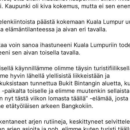
ti. Kaupunki oli kiva kokemus, mutta ei sen en
ielenkiintoista päästä kokemaan Kuala Lumpur u
sa elämäntilanteessa ja aivan eri tavalla.
rtaa voin sanoa ihastuneeni Kuala Lumpuriin tod
eni sen aivan toisella tavalla.
ellä käynnillämme olimme täysin turistifiiliksellä
e hyvin lähellä ylellisistä liikkeistään ja
kuksistaan tunnettua Bukit Bintangin aluetta, k
-paikalta toiselle ja elimme muutenkin sellaista
n nyt tästä viikon lomasta täällä” -elämää, josta
e etätyöläisen arkeen Bangkokiin.
entaneet arjen rutiineja, keskittyneet selvitte
en arjen asioita ja noh, elimme kuten turisti tääll