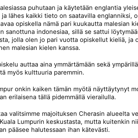
lesiassa puhutaan ja käytetään englantia yleis
a ja lähes kaikki tieto on saatavilla englanniksi,
avaa opiskella nämä pari kuukautta malesian kie
 sanottuna indonesiaa, sillä se sattui löytymä
ta, jolla olen jo pari vuotta opiskellut kieliä, ja
nen malesian kielen kanssa.
piskelu auttaa aina ymmärtämään sekä ympärillä
ttä myös kulttuuria paremmin.
mpur onkin kaiken tämän myötä näyttäytynyt m
an erilaisena tällä pidemmällä vierailulla.
taa valitsimme majoituksen Cherasin alueelta ve
Kuala Lumpurin keskustasta, mutta kuitenkin nii
an pääsee halutessaan ihan kätevästi.