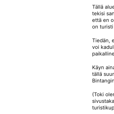
Tällä alu
tekisi sa
että en 
on turist
Tiedän, e
voi kadul
paikallin
Käyn aina
tällä su
Bintangin
(Toki ol
sivustaka
turistiku