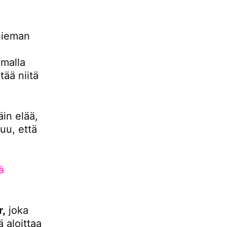
hieman
malla
ää niitä
äin elää,
uu, että
ä
r,
joka
 aloittaa