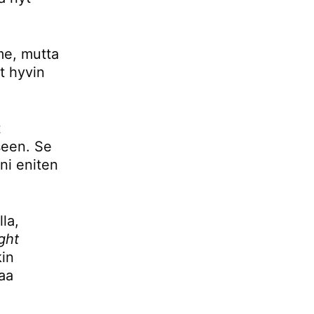
mme, mutta
t hyvin
t
seen. Se
ani eniten
la,
ight
kin
aa