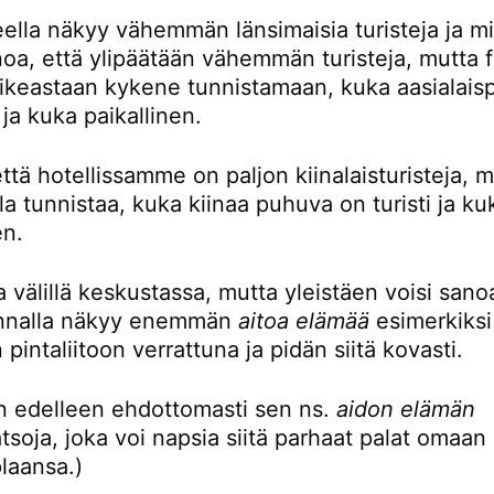
eella näkyy vähemmän länsimaisia turisteja ja mi
noa, että ylipäätään vähemmän turisteja, mutta 
oikeastaan kykene tunnistamaan, kuka aasialaisp
i ja kuka paikallinen.
ttä hotellissamme on paljon kiinalaisturisteja, 
la tunnistaa, kuka kiinaa puhuva on turisti ja ku
en.
 välillä keskustassa, mutta yleistäen voisi sanoa
unnalla näkyy enemmän
aitoa elämää
esimerkiksi
 pintaliitoon verrattuna ja pidän siitä kovasti.
en edelleen ehdottomasti sen ns.
aidon elämän
tsoja, joka voi napsia siitä parhaat palat omaan
plaansa.)