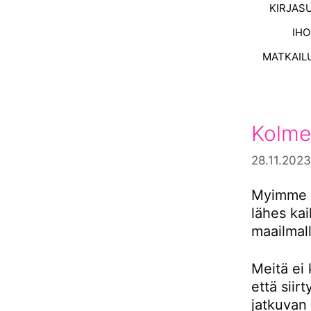
KIRJAS
IH
MATKAIL
Kolme
28.11.2023
Myimme s
lähes ka
maailmall
Meitä ei 
että siir
jatkuvan