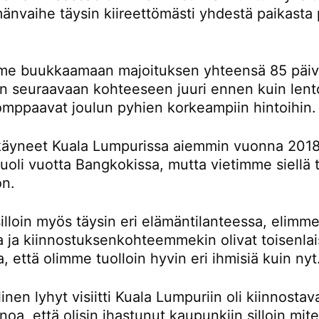
änvaihe täysin kiireettömästi yhdestä paikasta 
e buukkaamaan majoituksen yhteensä 85 päivä
än seuraavaan kohteeseen juuri ennen kuin lent
omppaavat joulun pyhien korkeampiin hintoihin.
äyneet Kuala Lumpurissa aiemmin vuonna 2018
oli vuotta Bangkokissa, mutta vietimme siellä t
on.
lloin myös täysin eri elämäntilanteessa, elimme
la ja kiinnostuksenkohteemmekin olivat toisenlai
a, että olimme tuolloin hyvin eri ihmisiä kuin nyt
inen lyhyt visiitti Kuala Lumpuriin oli kiinnostav
noa, että olisin ihastunut kaupunkiin silloin mi