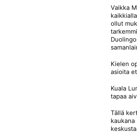
Vaikka Ma
kaikkiall
ollut muk
tarkemmin
Duolingos
samanlai
Kielen o
asioita e
Kuala Lu
tapaa aiv
Tällä ker
kaukana 
keskusta