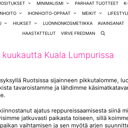
UOSITUKSET
MINIMALISMI
PARHAAT TUOTTEET
K
ONHOITO
IHONHOITO-OPPAAT
MEIKIT
LIFESTYL
U
HIUKSET
LUONNONKOSMETIIKKA
AVAINSANAT
HAASTATTELUT
VIRVE FREDMAN
 kuukautta Kuala Lumpurissa
yksyllä Ruotsissa sijainneen pikkutalomme, l
ikista tavaroistamme ja lähdimme käsimatkatavar
e.
kiinnostanut ajatus reppureissaamisesta siinä m
tyisimme jatkuvasti paikasta toiseen, sillä koimm
 paikan vaihtamisen ja sen myötä arjen suunnitt