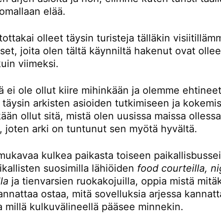
omallaan elää.
ttakai olleet täysin turisteja tälläkin visiitillä
t, joita olen tältä käynniltä hakenut ovat ollee
kuin viimeksi.
ä ei ole ollut kiire mihinkään ja olemme ehtinee
 täysin arkisten asioiden tutkimiseen ja kokemi
kään ollut sitä, mistä olen uusissa maissa olless
, joten arki on tuntunut sen myötä hyvältä.
mukavaa kulkea paikasta toiseen paikallisbusseil
kallisten suosimilla lähiöiden
food courteilla, n
la
ja tienvarsien ruokakojuilla, oppia mistä mitä
nnattaa ostaa, mitä sovelluksia arjessa kannatt
a millä kulkuvälineellä pääsee minnekin.