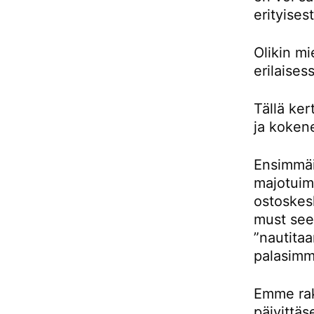
erityises
Olikin m
erilaises
Tällä ke
ja kokene
Ensimmäis
majotuimm
ostoskes
must see 
”nautitaa
palasimm
Emme rak
päivittäs