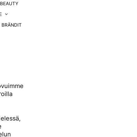
-BEAUTY
E
BRÄNDIT
uovuimme
oilla
ielessä,
e
elun