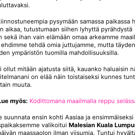
luttavaksi.
iinnostuneempia pysymään samassa paikassa 
 aikaa, tutustumaan siihen lyhyttä pyrähdystä
 sekä ihan vain elämään omaa arkeamme maail
tä ehdimme tehdä omia juttujamme, mutta täydent
den ympäristön tuomilla mahdollisuuksilla.
i ollut mitään ajatusta siitä, kauanko haluaisin n
itelmanani on elää näin toistaiseksi kunnes tunt
otain muuta.
Lue myös:
Kodittomana maailmalla reppu seläss
 suunnata ensin kohti Aasiaa ja ensimmäiseksi
paikaksemme valikoitui
Malesian
Kuala Lumpu
 päivän maassaolon ilman viisumia. Tuntui hyvältä