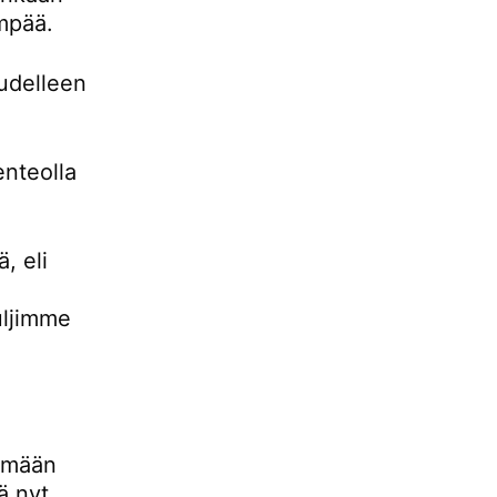
empää.
udelleen
enteolla
, eli
uljimme
lemään
ä nyt