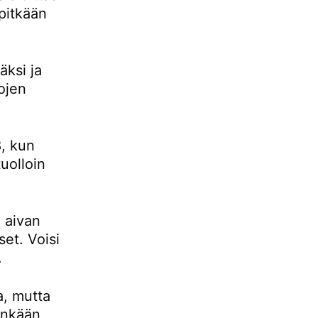
pitkään
ksi ja
ojen
, kun
uolloin
 aivan
set. Voisi
.
a, mutta
tenkään