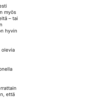
esti
 on myös
ltä – tai
än
 on hyvin
 olevia
onella
rrattain
n, että