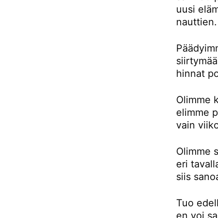
uusi eläm
nauttien.
Päädyimm
siirtymä
hinnat p
Olimme k
elimme pu
vain viik
Olimme si
eri taval
siis sano
Tuo edell
en voi sa