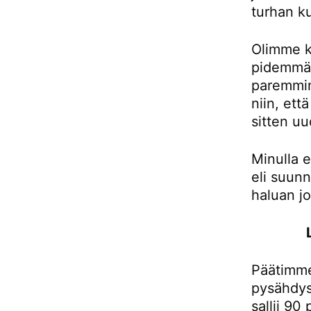
turhan ku
Olimme k
pidemmän
paremmin
niin, et
sitten uu
Minulla e
eli suunn
haluan j
Päätimme
pysähdys
sallii 90