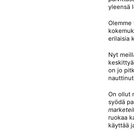
yleensä l
Olemme to
kokemukse
erilaisia 
Nyt meill
keskittyä
on jo pit
nauttinut
On ollut 
syödä pai
marketeil
ruokaa ka
käyttää j