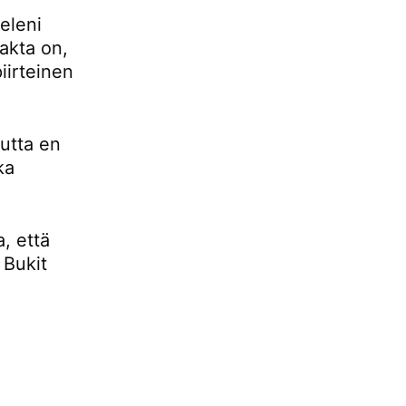
eleni
fakta on,
iirteinen
mutta en
ka
, että
 Bukit