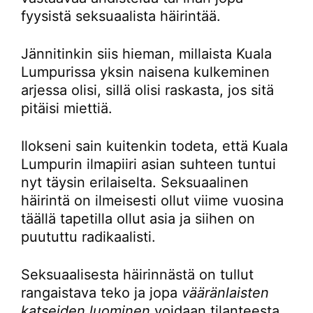
fyysistä seksuaalista häirintää.
Jännitinkin siis hieman, millaista Kuala
Lumpurissa yksin naisena kulkeminen
arjessa olisi, sillä olisi raskasta, jos sitä
pitäisi miettiä.
Ilokseni sain kuitenkin todeta, että Kuala
Lumpurin ilmapiiri asian suhteen tuntui
nyt täysin erilaiselta. Seksuaalinen
häirintä on ilmeisesti ollut viime vuosina
täällä tapetilla ollut asia ja siihen on
puututtu radikaalisti.
Seksuaalisesta häirinnästä on tullut
rangaistava teko ja jopa
vääränlaisten
katseiden luominen
voidaan tilanteesta