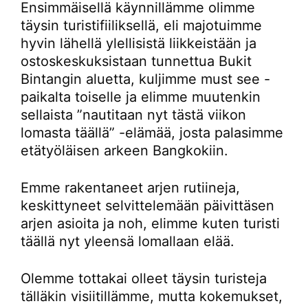
Ensimmäisellä käynnillämme olimme
täysin turistifiiliksellä, eli majotuimme
hyvin lähellä ylellisistä liikkeistään ja
ostoskeskuksistaan tunnettua Bukit
Bintangin aluetta, kuljimme must see -
paikalta toiselle ja elimme muutenkin
sellaista ”nautitaan nyt tästä viikon
lomasta täällä” -elämää, josta palasimme
etätyöläisen arkeen Bangkokiin.
Emme rakentaneet arjen rutiineja,
keskittyneet selvittelemään päivittäsen
arjen asioita ja noh, elimme kuten turisti
täällä nyt yleensä lomallaan elää.
Olemme tottakai olleet täysin turisteja
tälläkin visiitillämme, mutta kokemukset,