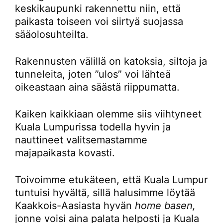
keskikaupunki rakennettu niin, että
paikasta toiseen voi siirtyä suojassa
sääolosuhteilta.
Rakennusten välillä on katoksia, siltoja ja
tunneleita, joten ”ulos” voi lähteä
oikeastaan aina säästä riippumatta.
Kaiken kaikkiaan olemme siis viihtyneet
Kuala Lumpurissa todella hyvin ja
nauttineet valitsemastamme
majapaikasta kovasti.
Toivoimme etukäteen, että Kuala Lumpur
tuntuisi hyvältä, sillä halusimme löytää
Kaakkois-Aasiasta hyvän
home basen,
jonne voisi aina palata helposti ja Kuala