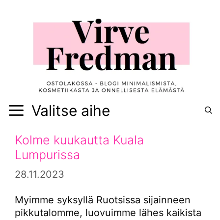
Siirry
sisältöön
Valitse aihe
Kolme kuukautta Kuala
Lumpurissa
28.11.2023
Myimme syksyllä Ruotsissa sijainneen
pikkutalomme, luovuimme lähes kaikista