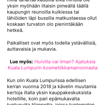
yksin myöhään iltaisin pimeällä täällä
kaupungin reunoilla kulkiessa tai
lähiöiden läpi bussilla matkustaessa ollut
koskaan turvaton olo pienintäkään
hetkeä.
Paikalliset ovat myös todella ystävällisiä,
auttavaisia ja mukavia.
Lue myös:
Huivilla vai ilman? Ajatuksia
Kuala Lumpurin kosmetiikkamainonnasta
Kun olin Kuala Lumpurissa edellisen
kerran vuonna 2018 ja kävelin muutamia
kertoja illalla yksin kauppakeskuksista
hotellille, koin pari epämukavalta
tuntunutta tilannetta, joissa tuntematon