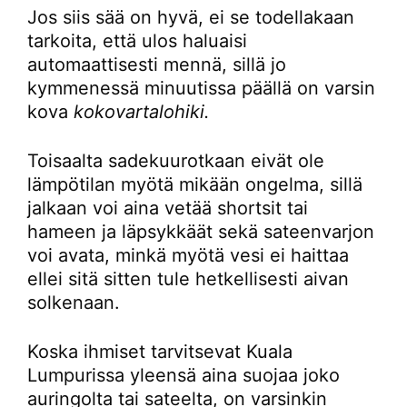
Jos siis sää on hyvä, ei se todellakaan
tarkoita, että ulos haluaisi
automaattisesti mennä, sillä jo
kymmenessä minuutissa päällä on varsin
kova
kokovartalohiki.
Toisaalta sadekuurotkaan eivät ole
lämpötilan myötä mikään ongelma, sillä
jalkaan voi aina vetää shortsit tai
hameen ja läpsykkäät sekä sateenvarjon
voi avata, minkä myötä vesi ei haittaa
ellei sitä sitten tule hetkellisesti aivan
solkenaan.
Koska ihmiset tarvitsevat Kuala
Lumpurissa yleensä aina suojaa joko
auringolta tai sateelta, on varsinkin