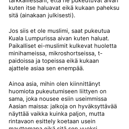
tarkkaillessani, että he pukeutuvat aivan
kuten itse haluavat eikä kukaan paheksu
sitä (ainakaan julkisesti).
Jos siis et ole muslimi, saat pukeutua
Kuala Lumpurissa aivan kuten haluat.
Paikalliset ei-muslimit kulkevat huoletta
minihameissa, mikroshortseissa, t-
paidoissa ja topeissa eikä kukaan
ajattele asiaa sen enempää.
Ainoa asia, mihin olen kiinnittänyt
huomiota pukeutumiseen liittyen on
sama, joka nousee esiin useimmissa
Aasian maissa: jalkoja on hyväksyttävää
näyttää vaikka kuinka paljon, mutta
rintavaon esittely koetaan usein
mauttomana eikä sitä sen vuoksi