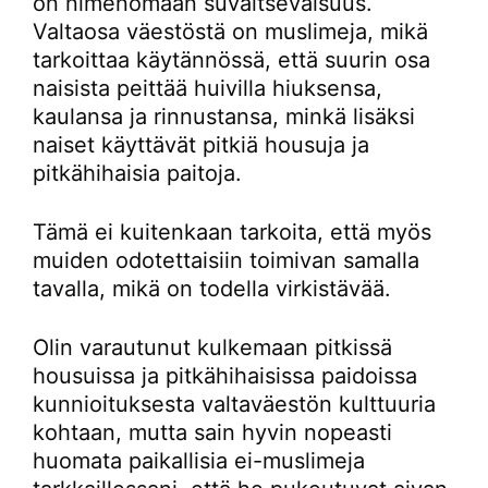
on nimenomaan suvaitsevaisuus.
Valtaosa väestöstä on muslimeja, mikä
tarkoittaa käytännössä, että suurin osa
naisista peittää huivilla hiuksensa,
kaulansa ja rinnustansa, minkä lisäksi
naiset käyttävät pitkiä housuja ja
pitkähihaisia paitoja.
Tämä ei kuitenkaan tarkoita, että myös
muiden odotettaisiin toimivan samalla
tavalla, mikä on todella virkistävää.
Olin varautunut kulkemaan pitkissä
housuissa ja pitkähihaisissa paidoissa
kunnioituksesta valtaväestön kulttuuria
kohtaan, mutta sain hyvin nopeasti
huomata paikallisia ei-muslimeja