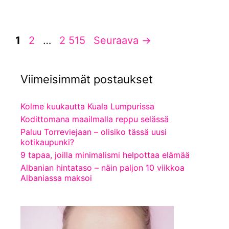
Sivu
Sivu
Sivu
1
2
…
2 515
Seuraava
→
Viimeisimmät postaukset
Kolme kuukautta Kuala Lumpurissa
Kodittomana maailmalla reppu selässä
Paluu Torreviejaan – olisiko tässä uusi
kotikaupunki?
9 tapaa, joilla minimalismi helpottaa elämää
Albanian hintataso – näin paljon 10 viikkoa
Albaniassa maksoi