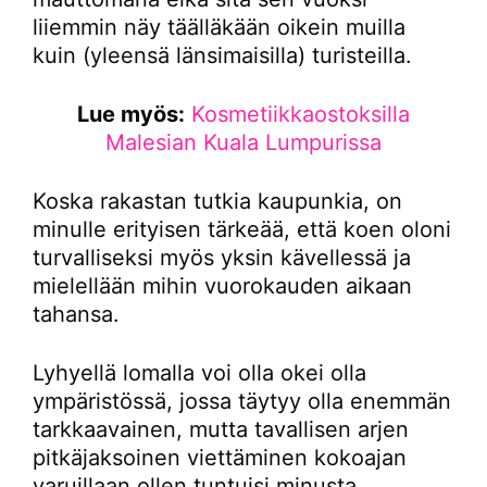
liiemmin näy täälläkään oikein muilla
kuin (yleensä länsimaisilla) turisteilla.
Lue myös:
Kosmetiikkaostoksilla
Malesian Kuala Lumpurissa
Koska rakastan tutkia kaupunkia, on
minulle erityisen tärkeää, että koen oloni
turvalliseksi myös yksin kävellessä ja
mielellään mihin vuorokauden aikaan
tahansa.
Lyhyellä lomalla voi olla okei olla
ympäristössä, jossa täytyy olla enemmän
tarkkaavainen, mutta tavallisen arjen
pitkäjaksoinen viettäminen kokoajan
varuillaan ollen tuntuisi minusta