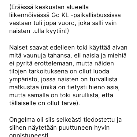
(Eräässä keskustan alueella
liikennöivässä Go KL -paikallisbussissa
vastaan tuli jopa vuoro, joka salli vain
naisten tulla kyytiin!)
Naiset saavat edelleen toki käyttää aivan
mitä vaunuja tahansa, eli naisia ja miehiä
ei pyritä erottelemaan, mutta näiden
tilojen tarkoituksena on ollut luoda
ympäristö, jossa naisten on turvallista
matkustaa (mikä on tietysti hieno asia,
mutta samalla on toki surullista, että
tällaiselle on ollut tarve).
Ongelma oli siis selkeästi tiedostettu ja
siihen näytetään puuttuneen hyvin
onnistuneesti.