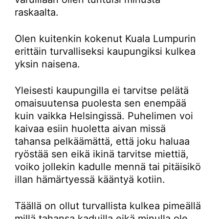
raskaalta.
Olen kuitenkin kokenut Kuala Lumpurin
erittäin turvalliseksi kaupungiksi kulkea
yksin naisena.
Yleisesti kaupungilla ei tarvitse pelätä
omaisuutensa puolesta sen enempää
kuin vaikka Helsingissä. Puhelimen voi
kaivaa esiin huoletta aivan missä
tahansa pelkäämättä, että joku haluaa
ryöstää sen eikä ikinä tarvitse miettiä,
voiko jollekin kadulle mennä tai pitäisikö
illan hämärtyessä kääntyä kotiin.
Täällä on ollut turvallista kulkea pimeällä
millä tahansa kaduilla eikä minulla ole