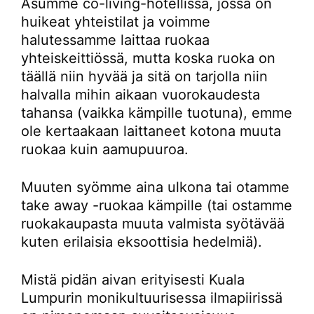
Asumme co-living-hotellissa, jossa on
huikeat yhteistilat ja voimme
halutessamme laittaa ruokaa
yhteiskeittiössä, mutta koska ruoka on
täällä niin hyvää ja sitä on tarjolla niin
halvalla mihin aikaan vuorokaudesta
tahansa (vaikka kämpille tuotuna), emme
ole kertaakaan laittaneet kotona muuta
ruokaa kuin aamupuuroa.
Muuten syömme aina ulkona tai otamme
take away -ruokaa kämpille (tai ostamme
ruokakaupasta muuta valmista syötävää
kuten erilaisia eksoottisia hedelmiä).
Mistä pidän aivan erityisesti Kuala
Lumpurin monikultuurisessa ilmapiirissä