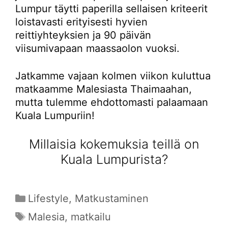
Lumpur täytti paperilla sellaisen kriteerit
loistavasti erityisesti hyvien
reittiyhteyksien ja 90 päivän
viisumivapaan maassaolon vuoksi.
Jatkamme vajaan kolmen viikon kuluttua
matkaamme Malesiasta Thaimaahan,
mutta tulemme ehdottomasti palaamaan
Kuala Lumpuriin!
Millaisia kokemuksia teillä on
Kuala Lumpurista?
Kategoriat
Lifestyle
,
Matkustaminen
Avainsanat
Malesia
,
matkailu