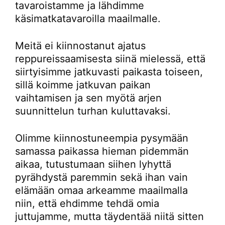
tavaroistamme ja lähdimme
käsimatkatavaroilla maailmalle.
Meitä ei kiinnostanut ajatus
reppureissaamisesta siinä mielessä, että
siirtyisimme jatkuvasti paikasta toiseen,
sillä koimme jatkuvan paikan
vaihtamisen ja sen myötä arjen
suunnittelun turhan kuluttavaksi.
Olimme kiinnostuneempia pysymään
samassa paikassa hieman pidemmän
aikaa, tutustumaan siihen lyhyttä
pyrähdystä paremmin sekä ihan vain
elämään omaa arkeamme maailmalla
niin, että ehdimme tehdä omia
juttujamme, mutta täydentää niitä sitten