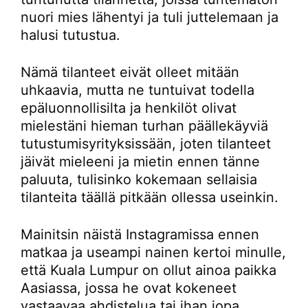
nuori mies lähentyi ja tuli juttelemaan ja
halusi tutustua.
Nämä tilanteet eivät olleet mitään
uhkaavia, mutta ne tuntuivat todella
epäluonnollisilta ja henkilöt olivat
mielestäni hieman turhan päällekäyviä
tutustumisyrityksissään, joten tilanteet
jäivät mieleeni ja mietin ennen tänne
paluuta, tulisinko kokemaan sellaisia
tilanteita täällä pitkään ollessa useinkin.
Mainitsin näistä Instagramissa ennen
matkaa ja useampi nainen kertoi minulle,
että Kuala Lumpur on ollut ainoa paikka
Aasiassa, jossa he ovat kokeneet
vastaavaa ahdistelua tai ihan jopa