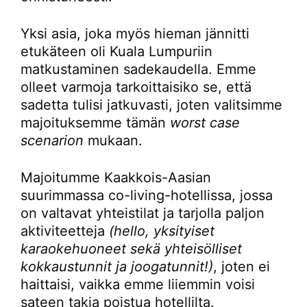
Yksi asia, joka myös hieman jännitti
etukäteen oli Kuala Lumpuriin
matkustaminen sadekaudella. Emme
olleet varmoja tarkoittaisiko se, että
sadetta tulisi jatkuvasti, joten valitsimme
majoituksemme tämän
worst case
scenarion
mukaan.
Majoitumme Kaakkois-Aasian
suurimmassa co-living-hotellissa, jossa
on valtavat yhteistilat ja tarjolla paljon
aktiviteetteja
(hello, yksityiset
karaokehuoneet sekä yhteisölliset
kokkaustunnit ja joogatunnit!)
, joten ei
haittaisi, vaikka emme liiemmin voisi
sateen takia poistua hotellilta.