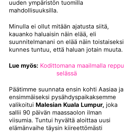
uuden ympäristön tuomilla
mahdollisuuksilla.
Minulla ei ollut mitään ajatusta siitä,
kauanko haluaisin näin elää, eli
suunnitelmanani on elää näin toistaiseksi
kunnes tuntuu, että haluan jotain muuta.
Lue myös:
Kodittomana maailmalla reppu
selässä
Päätimme suunnata ensin kohti Aasiaa ja
ensimmäiseksi pysähdyspaikaksemme
valikoitui
Malesian
Kuala Lumpur,
joka
sallii 90 päivän maassaolon ilman
viisumia. Tuntui hyvältä aloittaa uusi
elämänvaihe täysin kiireettömästi