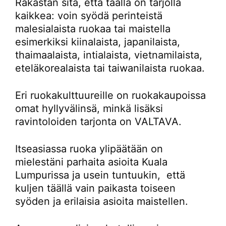
Rakastan sitä, että täällä on tarjolla
kaikkea: voin syödä perinteistä
malesialaista ruokaa tai maistella
esimerkiksi kiinalaista, japanilaista,
thaimaalaista, intialaista, vietnamilaista,
eteläkorealaista tai taiwanilaista ruokaa.
Eri ruokakulttuureille on ruokakaupoissa
omat hyllyvälinsä, minkä lisäksi
ravintoloiden tarjonta on VALTAVA.
Itseasiassa ruoka ylipäätään on
mielestäni parhaita asioita Kuala
Lumpurissa ja usein tuntuukin, että
kuljen täällä vain paikasta toiseen
syöden ja erilaisia asioita maistellen.