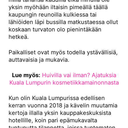
yksin myöhään iltaisin pimeällä täällä
kaupungin reunoilla kulkiessa tai
lähiöiden läpi bussilla matkustaessa ollut
koskaan turvaton olo pienintäkään
hetkeä.
Paikalliset ovat myös todella ystävällisiä,
auttavaisia ja mukavia.
Lue myös:
Huivilla vai ilman? Ajatuksia
Kuala Lumpurin kosmetiikkamainonnasta
Kun olin Kuala Lumpurissa edellisen
kerran vuonna 2018 ja kävelin muutamia
kertoja illalla yksin kauppakeskuksista
hotellille, koin pari epämukavalta
tuntunutta tilannetta, joissa tuntematon