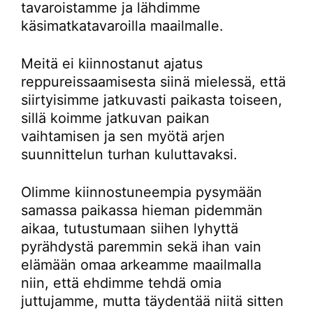
tavaroistamme ja lähdimme
käsimatkatavaroilla maailmalle.
Meitä ei kiinnostanut ajatus
reppureissaamisesta siinä mielessä, että
siirtyisimme jatkuvasti paikasta toiseen,
sillä koimme jatkuvan paikan
vaihtamisen ja sen myötä arjen
suunnittelun turhan kuluttavaksi.
Olimme kiinnostuneempia pysymään
samassa paikassa hieman pidemmän
aikaa, tutustumaan siihen lyhyttä
pyrähdystä paremmin sekä ihan vain
elämään omaa arkeamme maailmalla
niin, että ehdimme tehdä omia
juttujamme, mutta täydentää niitä sitten