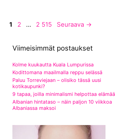
Sivu
Sivu
Sivu
1
2
…
2 515
Seuraava
→
Viimeisimmät postaukset
Kolme kuukautta Kuala Lumpurissa
Kodittomana maailmalla reppu selässä
Paluu Torreviejaan – olisiko tässä uusi
kotikaupunki?
9 tapaa, joilla minimalismi helpottaa elämää
Albanian hintataso – näin paljon 10 viikkoa
Albaniassa maksoi