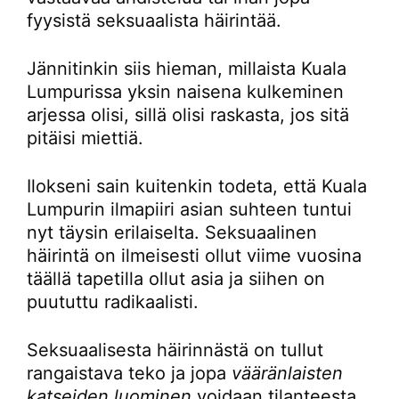
fyysistä seksuaalista häirintää.
Jännitinkin siis hieman, millaista Kuala
Lumpurissa yksin naisena kulkeminen
arjessa olisi, sillä olisi raskasta, jos sitä
pitäisi miettiä.
Ilokseni sain kuitenkin todeta, että Kuala
Lumpurin ilmapiiri asian suhteen tuntui
nyt täysin erilaiselta. Seksuaalinen
häirintä on ilmeisesti ollut viime vuosina
täällä tapetilla ollut asia ja siihen on
puututtu radikaalisti.
Seksuaalisesta häirinnästä on tullut
rangaistava teko ja jopa
vääränlaisten
katseiden luominen
voidaan tilanteesta