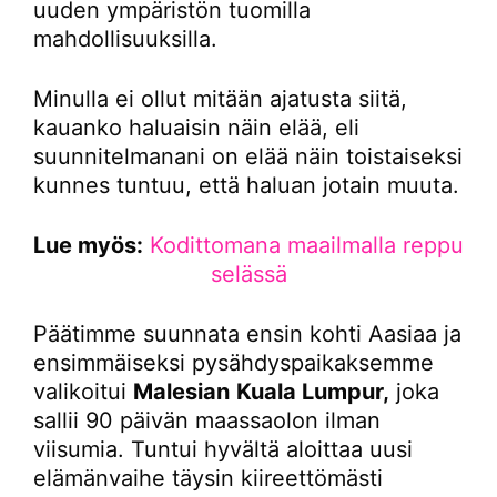
uuden ympäristön tuomilla
mahdollisuuksilla.
Minulla ei ollut mitään ajatusta siitä,
kauanko haluaisin näin elää, eli
suunnitelmanani on elää näin toistaiseksi
kunnes tuntuu, että haluan jotain muuta.
Lue myös:
Kodittomana maailmalla reppu
selässä
Päätimme suunnata ensin kohti Aasiaa ja
ensimmäiseksi pysähdyspaikaksemme
valikoitui
Malesian
Kuala Lumpur,
joka
sallii 90 päivän maassaolon ilman
viisumia. Tuntui hyvältä aloittaa uusi
elämänvaihe täysin kiireettömästi