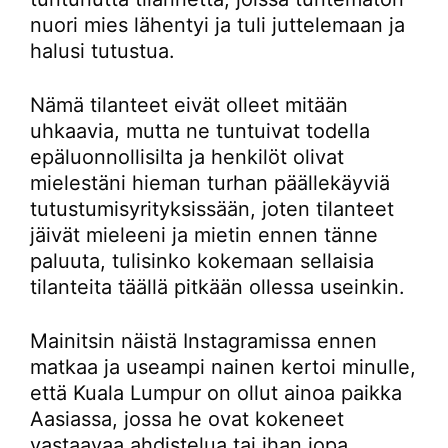
nuori mies lähentyi ja tuli juttelemaan ja
halusi tutustua.
Nämä tilanteet eivät olleet mitään
uhkaavia, mutta ne tuntuivat todella
epäluonnollisilta ja henkilöt olivat
mielestäni hieman turhan päällekäyviä
tutustumisyrityksissään, joten tilanteet
jäivät mieleeni ja mietin ennen tänne
paluuta, tulisinko kokemaan sellaisia
tilanteita täällä pitkään ollessa useinkin.
Mainitsin näistä Instagramissa ennen
matkaa ja useampi nainen kertoi minulle,
että Kuala Lumpur on ollut ainoa paikka
Aasiassa, jossa he ovat kokeneet
vastaavaa ahdistelua tai ihan jopa