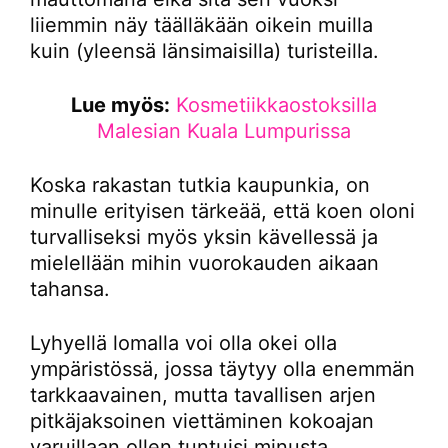
liiemmin näy täälläkään oikein muilla
kuin (yleensä länsimaisilla) turisteilla.
Lue myös:
Kosmetiikkaostoksilla
Malesian Kuala Lumpurissa
Koska rakastan tutkia kaupunkia, on
minulle erityisen tärkeää, että koen oloni
turvalliseksi myös yksin kävellessä ja
mielellään mihin vuorokauden aikaan
tahansa.
Lyhyellä lomalla voi olla okei olla
ympäristössä, jossa täytyy olla enemmän
tarkkaavainen, mutta tavallisen arjen
pitkäjaksoinen viettäminen kokoajan
varuillaan ollen tuntuisi minusta