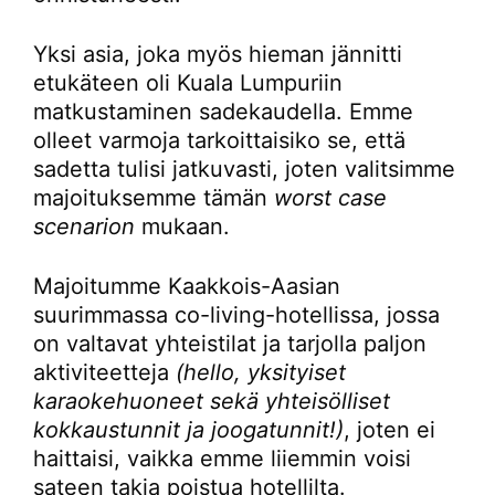
Yksi asia, joka myös hieman jännitti
etukäteen oli Kuala Lumpuriin
matkustaminen sadekaudella. Emme
olleet varmoja tarkoittaisiko se, että
sadetta tulisi jatkuvasti, joten valitsimme
majoituksemme tämän
worst case
scenarion
mukaan.
Majoitumme Kaakkois-Aasian
suurimmassa co-living-hotellissa, jossa
on valtavat yhteistilat ja tarjolla paljon
aktiviteetteja
(hello, yksityiset
karaokehuoneet sekä yhteisölliset
kokkaustunnit ja joogatunnit!)
, joten ei
haittaisi, vaikka emme liiemmin voisi
sateen takia poistua hotellilta.