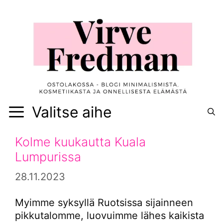
Siirry
sisältöön
Valitse aihe
Kolme kuukautta Kuala
Lumpurissa
28.11.2023
Myimme syksyllä Ruotsissa sijainneen
pikkutalomme, luovuimme lähes kaikista