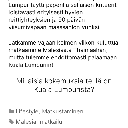
Lumpur täytti paperilla sellaisen kriteerit
loistavasti erityisesti hyvien
reittiyhteyksien ja 90 päivän
viisumivapaan maassaolon vuoksi.
Jatkamme vajaan kolmen viikon kuluttua
matkaamme Malesiasta Thaimaahan,
mutta tulemme ehdottomasti palaamaan
Kuala Lumpuriin!
Millaisia kokemuksia teillä on
Kuala Lumpurista?
Kategoriat
Lifestyle
,
Matkustaminen
Avainsanat
Malesia
,
matkailu