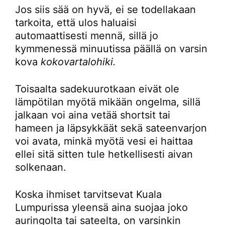
Jos siis sää on hyvä, ei se todellakaan
tarkoita, että ulos haluaisi
automaattisesti mennä, sillä jo
kymmenessä minuutissa päällä on varsin
kova
kokovartalohiki.
Toisaalta sadekuurotkaan eivät ole
lämpötilan myötä mikään ongelma, sillä
jalkaan voi aina vetää shortsit tai
hameen ja läpsykkäät sekä sateenvarjon
voi avata, minkä myötä vesi ei haittaa
ellei sitä sitten tule hetkellisesti aivan
solkenaan.
Koska ihmiset tarvitsevat Kuala
Lumpurissa yleensä aina suojaa joko
auringolta tai sateelta, on varsinkin