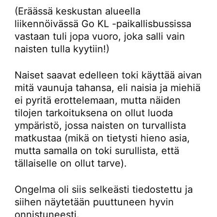
(Eräässä keskustan alueella
liikennöivässä Go KL -paikallisbussissa
vastaan tuli jopa vuoro, joka salli vain
naisten tulla kyytiin!)
Naiset saavat edelleen toki käyttää aivan
mitä vaunuja tahansa, eli naisia ja miehiä
ei pyritä erottelemaan, mutta näiden
tilojen tarkoituksena on ollut luoda
ympäristö, jossa naisten on turvallista
matkustaa (mikä on tietysti hieno asia,
mutta samalla on toki surullista, että
tällaiselle on ollut tarve).
Ongelma oli siis selkeästi tiedostettu ja
siihen näytetään puuttuneen hyvin
onnistuneesti.