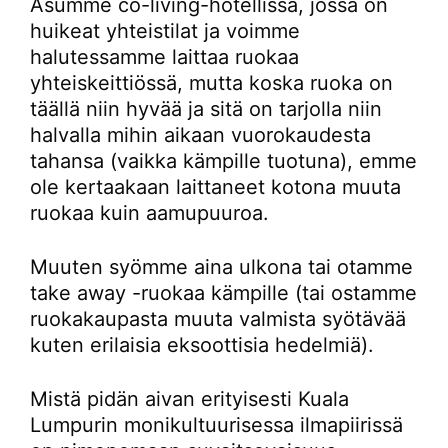
Asumme co-living-hotellissa, jossa on
huikeat yhteistilat ja voimme
halutessamme laittaa ruokaa
yhteiskeittiössä, mutta koska ruoka on
täällä niin hyvää ja sitä on tarjolla niin
halvalla mihin aikaan vuorokaudesta
tahansa (vaikka kämpille tuotuna), emme
ole kertaakaan laittaneet kotona muuta
ruokaa kuin aamupuuroa.
Muuten syömme aina ulkona tai otamme
take away -ruokaa kämpille (tai ostamme
ruokakaupasta muuta valmista syötävää
kuten erilaisia eksoottisia hedelmiä).
Mistä pidän aivan erityisesti Kuala
Lumpurin monikultuurisessa ilmapiirissä