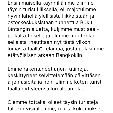
Ensimmäisellä käynnillämme olimme
täysin turistifiiliksellä, eli majotuimme
hyvin lähellä ylellisistä liikkeistään ja
ostoskeskuksistaan tunnettua Bukit
Bintangin aluetta, kuljimme must see -
paikalta toiselle ja elimme muutenkin
sellaista ”nautitaan nyt tästä viikon
lomasta täällä” -elämää, josta palasimme
etätyöläisen arkeen Bangkokiin.
Emme rakentaneet arjen rutiineja,
keskittyneet selvittelemään päivittäsen
arjen asioita ja noh, elimme kuten turisti
täällä nyt yleensä lomallaan elää.
Olemme tottakai olleet täysin turisteja
tälläkin visiitillämme, mutta kokemukset,