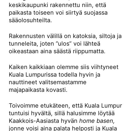
keskikaupunki rakennettu niin, että
paikasta toiseen voi siirtyä suojassa
sääolosuhteilta.
Rakennusten välillä on katoksia, siltoja ja
tunneleita, joten ”ulos” voi lähteä
oikeastaan aina säästä riippumatta.
Kaiken kaikkiaan olemme siis viihtyneet
Kuala Lumpurissa todella hyvin ja
nauttineet valitsemastamme
majapaikasta kovasti.
Toivoimme etukäteen, että Kuala Lumpur
tuntuisi hyvältä, sillä halusimme löytää
Kaakkois-Aasiasta hyvän
home basen,
jonne voisi aina palata helposti ja Kuala