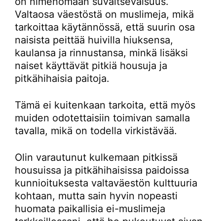
on nimenomaan suvaitsevaisuus.
Valtaosa väestöstä on muslimeja, mikä
tarkoittaa käytännössä, että suurin osa
naisista peittää huivilla hiuksensa,
kaulansa ja rinnustansa, minkä lisäksi
naiset käyttävät pitkiä housuja ja
pitkähihaisia paitoja.
Tämä ei kuitenkaan tarkoita, että myös
muiden odotettaisiin toimivan samalla
tavalla, mikä on todella virkistävää.
Olin varautunut kulkemaan pitkissä
housuissa ja pitkähihaisissa paidoissa
kunnioituksesta valtaväestön kulttuuria
kohtaan, mutta sain hyvin nopeasti
huomata paikallisia ei-muslimeja