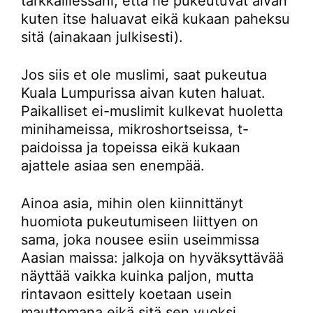
tarkkaillessani, että he pukeutuvat aivan
kuten itse haluavat eikä kukaan paheksu
sitä (ainakaan julkisesti).
Jos siis et ole muslimi, saat pukeutua
Kuala Lumpurissa aivan kuten haluat.
Paikalliset ei-muslimit kulkevat huoletta
minihameissa, mikroshortseissa, t-
paidoissa ja topeissa eikä kukaan
ajattele asiaa sen enempää.
Ainoa asia, mihin olen kiinnittänyt
huomiota pukeutumiseen liittyen on
sama, joka nousee esiin useimmissa
Aasian maissa: jalkoja on hyväksyttävää
näyttää vaikka kuinka paljon, mutta
rintavaon esittely koetaan usein
mauttomana eikä sitä sen vuoksi