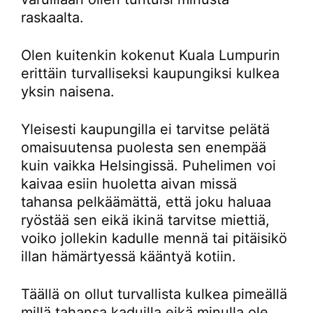
raskaalta.
Olen kuitenkin kokenut Kuala Lumpurin
erittäin turvalliseksi kaupungiksi kulkea
yksin naisena.
Yleisesti kaupungilla ei tarvitse pelätä
omaisuutensa puolesta sen enempää
kuin vaikka Helsingissä. Puhelimen voi
kaivaa esiin huoletta aivan missä
tahansa pelkäämättä, että joku haluaa
ryöstää sen eikä ikinä tarvitse miettiä,
voiko jollekin kadulle mennä tai pitäisikö
illan hämärtyessä kääntyä kotiin.
Täällä on ollut turvallista kulkea pimeällä
millä tahansa kaduilla eikä minulla ole