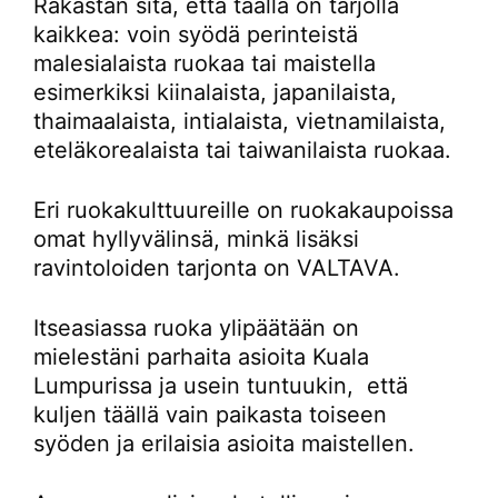
Rakastan sitä, että täällä on tarjolla
kaikkea: voin syödä perinteistä
malesialaista ruokaa tai maistella
esimerkiksi kiinalaista, japanilaista,
thaimaalaista, intialaista, vietnamilaista,
eteläkorealaista tai taiwanilaista ruokaa.
Eri ruokakulttuureille on ruokakaupoissa
omat hyllyvälinsä, minkä lisäksi
ravintoloiden tarjonta on VALTAVA.
Itseasiassa ruoka ylipäätään on
mielestäni parhaita asioita Kuala
Lumpurissa ja usein tuntuukin, että
kuljen täällä vain paikasta toiseen
syöden ja erilaisia asioita maistellen.