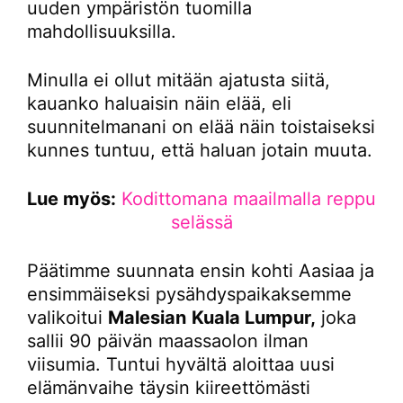
uuden ympäristön tuomilla
mahdollisuuksilla.
Minulla ei ollut mitään ajatusta siitä,
kauanko haluaisin näin elää, eli
suunnitelmanani on elää näin toistaiseksi
kunnes tuntuu, että haluan jotain muuta.
Lue myös:
Kodittomana maailmalla reppu
selässä
Päätimme suunnata ensin kohti Aasiaa ja
ensimmäiseksi pysähdyspaikaksemme
valikoitui
Malesian
Kuala Lumpur,
joka
sallii 90 päivän maassaolon ilman
viisumia. Tuntui hyvältä aloittaa uusi
elämänvaihe täysin kiireettömästi