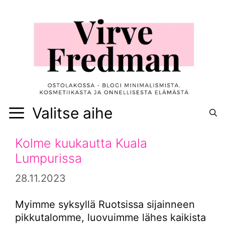
Siirry
sisältöön
Valitse aihe
Kolme kuukautta Kuala
Lumpurissa
28.11.2023
Myimme syksyllä Ruotsissa sijainneen
pikkutalomme, luovuimme lähes kaikista