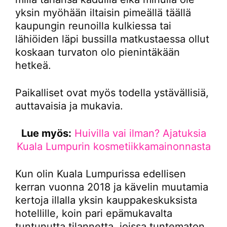
yksin myöhään iltaisin pimeällä täällä
kaupungin reunoilla kulkiessa tai
lähiöiden läpi bussilla matkustaessa ollut
koskaan turvaton olo pienintäkään
hetkeä.
Paikalliset ovat myös todella ystävällisiä,
auttavaisia ja mukavia.
Lue myös:
Huivilla vai ilman? Ajatuksia
Kuala Lumpurin kosmetiikkamainonnasta
Kun olin Kuala Lumpurissa edellisen
kerran vuonna 2018 ja kävelin muutamia
kertoja illalla yksin kauppakeskuksista
hotellille, koin pari epämukavalta
tuntunutta tilannetta, joissa tuntematon