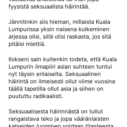
fyysistä seksuaalista häirintää.
Jännitinkin siis hieman, millaista Kuala
Lumpurissa yksin naisena kulkeminen
arjessa olisi, sillä olisi raskasta, jos sitä
pitäisi miettiä.
Ilokseni sain kuitenkin todeta, että Kuala
Lumpurin ilmapiiri asian suhteen tuntui
nyt täysin erilaiselta. Seksuaalinen
häirintä on ilmeisesti ollut viime vuosina
täällä tapetilla ollut asia ja siihen on
puututtu radikaalisti.
Seksuaalisesta häirinnästä on tullut
rangaistava teko ja jopa
vääränlaisten
katseiden luominen
voidaan tilanteesta