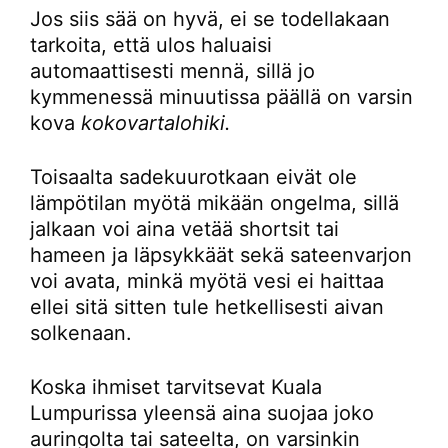
Jos siis sää on hyvä, ei se todellakaan
tarkoita, että ulos haluaisi
automaattisesti mennä, sillä jo
kymmenessä minuutissa päällä on varsin
kova
kokovartalohiki.
Toisaalta sadekuurotkaan eivät ole
lämpötilan myötä mikään ongelma, sillä
jalkaan voi aina vetää shortsit tai
hameen ja läpsykkäät sekä sateenvarjon
voi avata, minkä myötä vesi ei haittaa
ellei sitä sitten tule hetkellisesti aivan
solkenaan.
Koska ihmiset tarvitsevat Kuala
Lumpurissa yleensä aina suojaa joko
auringolta tai sateelta, on varsinkin