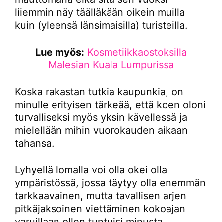
liiemmin näy täälläkään oikein muilla
kuin (yleensä länsimaisilla) turisteilla.
Lue myös:
Kosmetiikkaostoksilla
Malesian Kuala Lumpurissa
Koska rakastan tutkia kaupunkia, on
minulle erityisen tärkeää, että koen oloni
turvalliseksi myös yksin kävellessä ja
mielellään mihin vuorokauden aikaan
tahansa.
Lyhyellä lomalla voi olla okei olla
ympäristössä, jossa täytyy olla enemmän
tarkkaavainen, mutta tavallisen arjen
pitkäjaksoinen viettäminen kokoajan
varuillaan ollen tuntuisi minusta