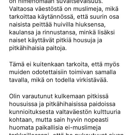
on nimenomaan suvaitsevaisuus.
Valtaosa väestöstä on muslimeja, mikä
tarkoittaa käytännössä, että suurin osa
naisista peittää huivilla hiuksensa,
kaulansa ja rinnustansa, minkä lisäksi
naiset käyttävät pitkiä housuja ja
pitkähihaisia paitoja.
Tämä ei kuitenkaan tarkoita, että myös
muiden odotettaisiin toimivan samalla
tavalla, mikä on todella virkistävää.
Olin varautunut kulkemaan pitkissä
housuissa ja pitkähihaisissa paidoissa
kunnioituksesta valtaväestön kulttuuria
kohtaan, mutta sain hyvin nopeasti
huomata paikallisia ei-muslimeja