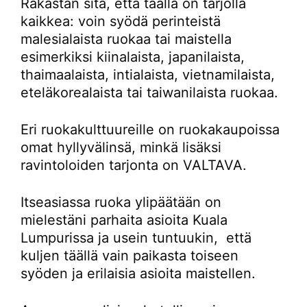
Rakastan sitä, että täällä on tarjolla
kaikkea: voin syödä perinteistä
malesialaista ruokaa tai maistella
esimerkiksi kiinalaista, japanilaista,
thaimaalaista, intialaista, vietnamilaista,
eteläkorealaista tai taiwanilaista ruokaa.
Eri ruokakulttuureille on ruokakaupoissa
omat hyllyvälinsä, minkä lisäksi
ravintoloiden tarjonta on VALTAVA.
Itseasiassa ruoka ylipäätään on
mielestäni parhaita asioita Kuala
Lumpurissa ja usein tuntuukin, että
kuljen täällä vain paikasta toiseen
syöden ja erilaisia asioita maistellen.