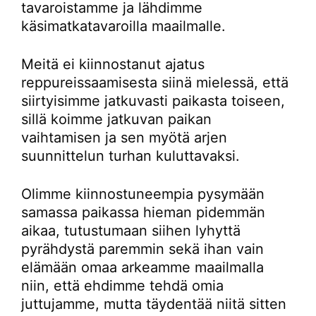
tavaroistamme ja lähdimme
käsimatkatavaroilla maailmalle.
Meitä ei kiinnostanut ajatus
reppureissaamisesta siinä mielessä, että
siirtyisimme jatkuvasti paikasta toiseen,
sillä koimme jatkuvan paikan
vaihtamisen ja sen myötä arjen
suunnittelun turhan kuluttavaksi.
Olimme kiinnostuneempia pysymään
samassa paikassa hieman pidemmän
aikaa, tutustumaan siihen lyhyttä
pyrähdystä paremmin sekä ihan vain
elämään omaa arkeamme maailmalla
niin, että ehdimme tehdä omia
juttujamme, mutta täydentää niitä sitten