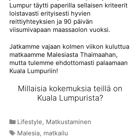
Lumpur täytti paperilla sellaisen kriteerit
loistavasti erityisesti hyvien
reittiyhteyksien ja 90 päivän
viisumivapaan maassaolon vuoksi.
Jatkamme vajaan kolmen viikon kuluttua
matkaamme Malesiasta Thaimaahan,
mutta tulemme ehdottomasti palaamaan
Kuala Lumpuriin!
Millaisia kokemuksia teillä on
Kuala Lumpurista?
Kategoriat
Lifestyle
,
Matkustaminen
Avainsanat
Malesia
,
matkailu