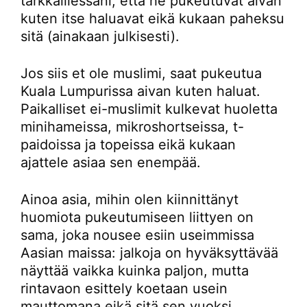
tarkkaillessani, että he pukeutuvat aivan
kuten itse haluavat eikä kukaan paheksu
sitä (ainakaan julkisesti).
Jos siis et ole muslimi, saat pukeutua
Kuala Lumpurissa aivan kuten haluat.
Paikalliset ei-muslimit kulkevat huoletta
minihameissa, mikroshortseissa, t-
paidoissa ja topeissa eikä kukaan
ajattele asiaa sen enempää.
Ainoa asia, mihin olen kiinnittänyt
huomiota pukeutumiseen liittyen on
sama, joka nousee esiin useimmissa
Aasian maissa: jalkoja on hyväksyttävää
näyttää vaikka kuinka paljon, mutta
rintavaon esittely koetaan usein
mauttomana eikä sitä sen vuoksi