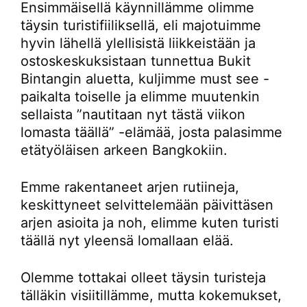
Ensimmäisellä käynnillämme olimme
täysin turistifiiliksellä, eli majotuimme
hyvin lähellä ylellisistä liikkeistään ja
ostoskeskuksistaan tunnettua Bukit
Bintangin aluetta, kuljimme must see -
paikalta toiselle ja elimme muutenkin
sellaista ”nautitaan nyt tästä viikon
lomasta täällä” -elämää, josta palasimme
etätyöläisen arkeen Bangkokiin.
Emme rakentaneet arjen rutiineja,
keskittyneet selvittelemään päivittäsen
arjen asioita ja noh, elimme kuten turisti
täällä nyt yleensä lomallaan elää.
Olemme tottakai olleet täysin turisteja
tälläkin visiitillämme, mutta kokemukset,