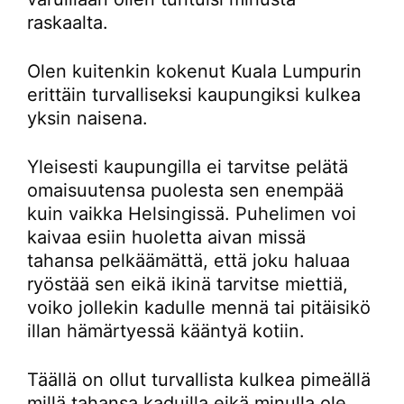
raskaalta.
Olen kuitenkin kokenut Kuala Lumpurin
erittäin turvalliseksi kaupungiksi kulkea
yksin naisena.
Yleisesti kaupungilla ei tarvitse pelätä
omaisuutensa puolesta sen enempää
kuin vaikka Helsingissä. Puhelimen voi
kaivaa esiin huoletta aivan missä
tahansa pelkäämättä, että joku haluaa
ryöstää sen eikä ikinä tarvitse miettiä,
voiko jollekin kadulle mennä tai pitäisikö
illan hämärtyessä kääntyä kotiin.
Täällä on ollut turvallista kulkea pimeällä
millä tahansa kaduilla eikä minulla ole