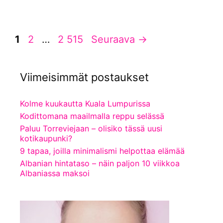
Sivu
Sivu
Sivu
1
2
…
2 515
Seuraava
→
Viimeisimmät postaukset
Kolme kuukautta Kuala Lumpurissa
Kodittomana maailmalla reppu selässä
Paluu Torreviejaan – olisiko tässä uusi
kotikaupunki?
9 tapaa, joilla minimalismi helpottaa elämää
Albanian hintataso – näin paljon 10 viikkoa
Albaniassa maksoi