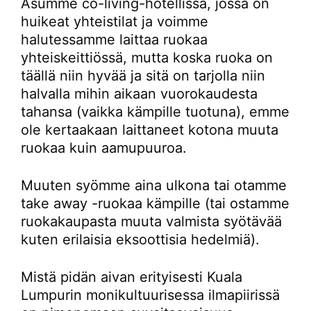
Asumme co-living-hotellissa, jossa on
huikeat yhteistilat ja voimme
halutessamme laittaa ruokaa
yhteiskeittiössä, mutta koska ruoka on
täällä niin hyvää ja sitä on tarjolla niin
halvalla mihin aikaan vuorokaudesta
tahansa (vaikka kämpille tuotuna), emme
ole kertaakaan laittaneet kotona muuta
ruokaa kuin aamupuuroa.
Muuten syömme aina ulkona tai otamme
take away -ruokaa kämpille (tai ostamme
ruokakaupasta muuta valmista syötävää
kuten erilaisia eksoottisia hedelmiä).
Mistä pidän aivan erityisesti Kuala
Lumpurin monikultuurisessa ilmapiirissä