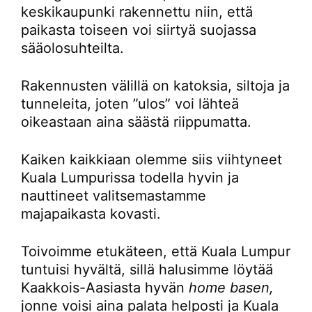
keskikaupunki rakennettu niin, että
paikasta toiseen voi siirtyä suojassa
sääolosuhteilta.
Rakennusten välillä on katoksia, siltoja ja
tunneleita, joten ”ulos” voi lähteä
oikeastaan aina säästä riippumatta.
Kaiken kaikkiaan olemme siis viihtyneet
Kuala Lumpurissa todella hyvin ja
nauttineet valitsemastamme
majapaikasta kovasti.
Toivoimme etukäteen, että Kuala Lumpur
tuntuisi hyvältä, sillä halusimme löytää
Kaakkois-Aasiasta hyvän
home basen,
jonne voisi aina palata helposti ja Kuala