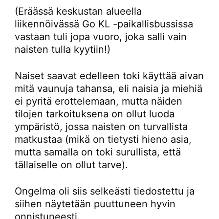
(Eräässä keskustan alueella
liikennöivässä Go KL -paikallisbussissa
vastaan tuli jopa vuoro, joka salli vain
naisten tulla kyytiin!)
Naiset saavat edelleen toki käyttää aivan
mitä vaunuja tahansa, eli naisia ja miehiä
ei pyritä erottelemaan, mutta näiden
tilojen tarkoituksena on ollut luoda
ympäristö, jossa naisten on turvallista
matkustaa (mikä on tietysti hieno asia,
mutta samalla on toki surullista, että
tällaiselle on ollut tarve).
Ongelma oli siis selkeästi tiedostettu ja
siihen näytetään puuttuneen hyvin
onnistuneesti.