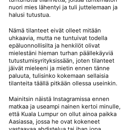
nuori mies lähentyi ja tuli juttelemaan ja
halusi tutustua.
Nämä tilanteet eivät olleet mitään
uhkaavia, mutta ne tuntuivat todella
epäluonnollisilta ja henkilöt olivat
mielestäni hieman turhan päällekäyviä
tutustumisyrityksissään, joten tilanteet
jäivät mieleeni ja mietin ennen tänne
paluuta, tulisinko kokemaan sellaisia
tilanteita täällä pitkään ollessa useinkin.
Mainitsin näistä Instagramissa ennen
matkaa ja useampi nainen kertoi minulle,
että Kuala Lumpur on ollut ainoa paikka
Aasiassa, jossa he ovat kokeneet
vastaavaa ahdistelua tai ihan jopa