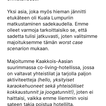
Yksi asia, joka myös hieman jännitti
etukäteen oli Kuala Lumpuriin
matkustaminen sadekaudella. Emme
olleet varmoja tarkoittaisiko se, että
sadetta tulisi jatkuvasti, joten valitsimme
majoituksemme tämän
worst case
scenarion
mukaan.
Majoitumme Kaakkois-Aasian
suurimmassa co-living-hotellissa, jossa
on valtavat yhteistilat ja tarjolla paljon
aktiviteetteja
(hello, yksityiset
karaokehuoneet sekä yhteisölliset
kokkaustunnit ja joogatunnit!)
, joten ei
haittaisi, vaikka emme liiemmin voisi
sateen takia poistua hotellilta.