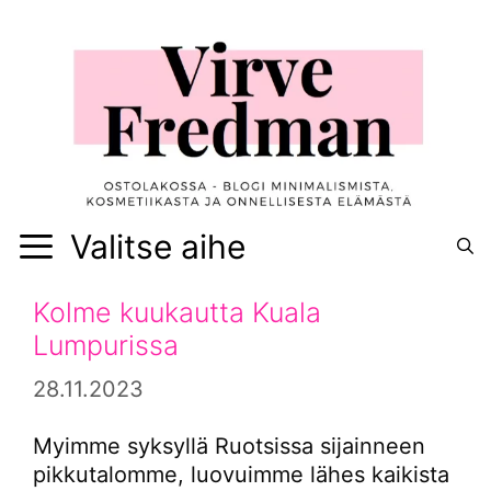
Siirry
sisältöön
Valitse aihe
Kolme kuukautta Kuala
Lumpurissa
28.11.2023
Myimme syksyllä Ruotsissa sijainneen
pikkutalomme, luovuimme lähes kaikista