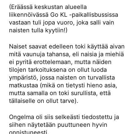
(Eräässä keskustan alueella
liikennöivässä Go KL -paikallisbussissa
vastaan tuli jopa vuoro, joka salli vain
naisten tulla kyytiin!)
Naiset saavat edelleen toki käyttää aivan
mitä vaunuja tahansa, eli naisia ja miehiä
ei pyritä erottelemaan, mutta näiden
tilojen tarkoituksena on ollut luoda
ympäristö, jossa naisten on turvallista
matkustaa (mikä on tietysti hieno asia,
mutta samalla on toki surullista, että
tällaiselle on ollut tarve).
Ongelma oli siis selkeästi tiedostettu ja
siihen näytetään puuttuneen hyvin
onnistuneesti.