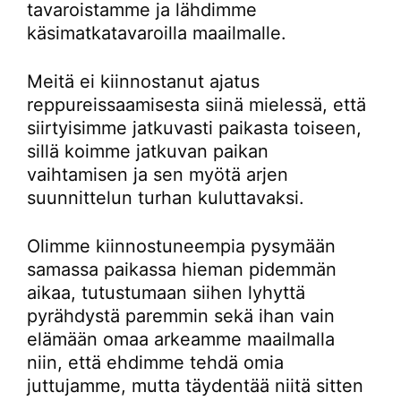
tavaroistamme ja lähdimme
käsimatkatavaroilla maailmalle.
Meitä ei kiinnostanut ajatus
reppureissaamisesta siinä mielessä, että
siirtyisimme jatkuvasti paikasta toiseen,
sillä koimme jatkuvan paikan
vaihtamisen ja sen myötä arjen
suunnittelun turhan kuluttavaksi.
Olimme kiinnostuneempia pysymään
samassa paikassa hieman pidemmän
aikaa, tutustumaan siihen lyhyttä
pyrähdystä paremmin sekä ihan vain
elämään omaa arkeamme maailmalla
niin, että ehdimme tehdä omia
juttujamme, mutta täydentää niitä sitten