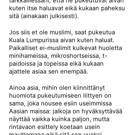
tarkkaillessani, että he pukeutuvat aivan
kuten itse haluavat eikä kukaan paheksu
sitä (ainakaan julkisesti).
Jos siis et ole muslimi, saat pukeutua
Kuala Lumpurissa aivan kuten haluat.
Paikalliset ei-muslimit kulkevat huoletta
minihameissa, mikroshortseissa, t-
paidoissa ja topeissa eikä kukaan
ajattele asiaa sen enempää.
Ainoa asia, mihin olen kiinnittänyt
huomiota pukeutumiseen liittyen on
sama, joka nousee esiin useimmissa
Aasian maissa: jalkoja on hyväksyttävää
näyttää vaikka kuinka paljon, mutta
rintavaon esittely koetaan usein
mauttomana eikä sitä sen vuoksi