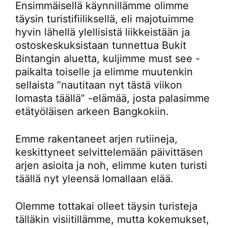
Ensimmäisellä käynnillämme olimme
täysin turistifiiliksellä, eli majotuimme
hyvin lähellä ylellisistä liikkeistään ja
ostoskeskuksistaan tunnettua Bukit
Bintangin aluetta, kuljimme must see -
paikalta toiselle ja elimme muutenkin
sellaista ”nautitaan nyt tästä viikon
lomasta täällä” -elämää, josta palasimme
etätyöläisen arkeen Bangkokiin.
Emme rakentaneet arjen rutiineja,
keskittyneet selvittelemään päivittäsen
arjen asioita ja noh, elimme kuten turisti
täällä nyt yleensä lomallaan elää.
Olemme tottakai olleet täysin turisteja
tälläkin visiitillämme, mutta kokemukset,