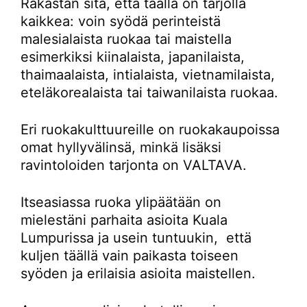
Rakastan sitä, että täällä on tarjolla
kaikkea: voin syödä perinteistä
malesialaista ruokaa tai maistella
esimerkiksi kiinalaista, japanilaista,
thaimaalaista, intialaista, vietnamilaista,
eteläkorealaista tai taiwanilaista ruokaa.
Eri ruokakulttuureille on ruokakaupoissa
omat hyllyvälinsä, minkä lisäksi
ravintoloiden tarjonta on VALTAVA.
Itseasiassa ruoka ylipäätään on
mielestäni parhaita asioita Kuala
Lumpurissa ja usein tuntuukin, että
kuljen täällä vain paikasta toiseen
syöden ja erilaisia asioita maistellen.