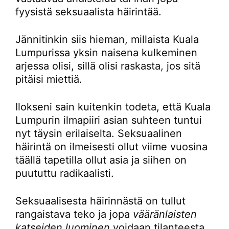
fyysistä seksuaalista häirintää.
Jännitinkin siis hieman, millaista Kuala
Lumpurissa yksin naisena kulkeminen
arjessa olisi, sillä olisi raskasta, jos sitä
pitäisi miettiä.
Ilokseni sain kuitenkin todeta, että Kuala
Lumpurin ilmapiiri asian suhteen tuntui
nyt täysin erilaiselta. Seksuaalinen
häirintä on ilmeisesti ollut viime vuosina
täällä tapetilla ollut asia ja siihen on
puututtu radikaalisti.
Seksuaalisesta häirinnästä on tullut
rangaistava teko ja jopa
vääränlaisten
katseiden luominen
voidaan tilanteesta