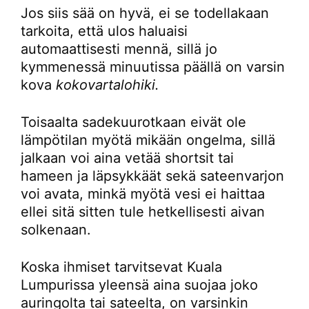
Jos siis sää on hyvä, ei se todellakaan
tarkoita, että ulos haluaisi
automaattisesti mennä, sillä jo
kymmenessä minuutissa päällä on varsin
kova
kokovartalohiki.
Toisaalta sadekuurotkaan eivät ole
lämpötilan myötä mikään ongelma, sillä
jalkaan voi aina vetää shortsit tai
hameen ja läpsykkäät sekä sateenvarjon
voi avata, minkä myötä vesi ei haittaa
ellei sitä sitten tule hetkellisesti aivan
solkenaan.
Koska ihmiset tarvitsevat Kuala
Lumpurissa yleensä aina suojaa joko
auringolta tai sateelta, on varsinkin