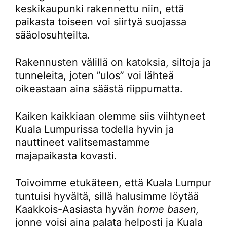
keskikaupunki rakennettu niin, että
paikasta toiseen voi siirtyä suojassa
sääolosuhteilta.
Rakennusten välillä on katoksia, siltoja ja
tunneleita, joten ”ulos” voi lähteä
oikeastaan aina säästä riippumatta.
Kaiken kaikkiaan olemme siis viihtyneet
Kuala Lumpurissa todella hyvin ja
nauttineet valitsemastamme
majapaikasta kovasti.
Toivoimme etukäteen, että Kuala Lumpur
tuntuisi hyvältä, sillä halusimme löytää
Kaakkois-Aasiasta hyvän
home basen,
jonne voisi aina palata helposti ja Kuala