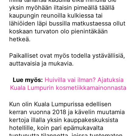
yksin myöhään iltaisin pimeällä täällä
kaupungin reunoilla kulkiessa tai
lähiöiden läpi bussilla matkustaessa ollut
koskaan turvaton olo pienintäkään
hetkeä.
Paikalliset ovat myös todella ystävällisiä,
auttavaisia ja mukavia.
Lue myös:
Huivilla vai ilman? Ajatuksia
Kuala Lumpurin kosmetiikkamainonnasta
Kun olin Kuala Lumpurissa edellisen
kerran vuonna 2018 ja kävelin muutamia
kertoja illalla yksin kauppakeskuksista
hotellille, koin pari epämukavalta
tuntunutta tilannetta, joissa tuntematon