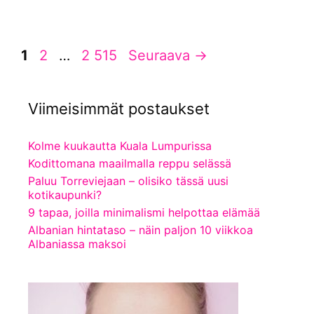
Sivu
Sivu
Sivu
1
2
…
2 515
Seuraava
→
Viimeisimmät postaukset
Kolme kuukautta Kuala Lumpurissa
Kodittomana maailmalla reppu selässä
Paluu Torreviejaan – olisiko tässä uusi
kotikaupunki?
9 tapaa, joilla minimalismi helpottaa elämää
Albanian hintataso – näin paljon 10 viikkoa
Albaniassa maksoi