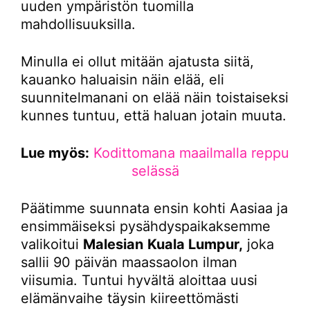
uuden ympäristön tuomilla
mahdollisuuksilla.
Minulla ei ollut mitään ajatusta siitä,
kauanko haluaisin näin elää, eli
suunnitelmanani on elää näin toistaiseksi
kunnes tuntuu, että haluan jotain muuta.
Lue myös:
Kodittomana maailmalla reppu
selässä
Päätimme suunnata ensin kohti Aasiaa ja
ensimmäiseksi pysähdyspaikaksemme
valikoitui
Malesian
Kuala Lumpur,
joka
sallii 90 päivän maassaolon ilman
viisumia. Tuntui hyvältä aloittaa uusi
elämänvaihe täysin kiireettömästi