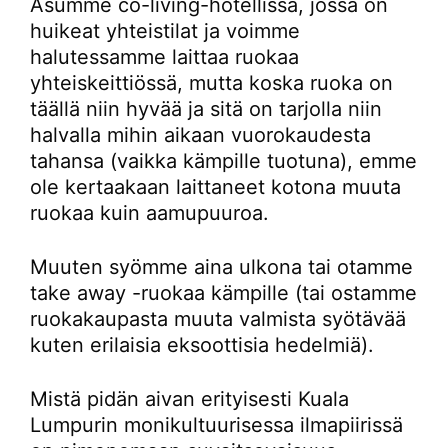
Asumme co-living-hotellissa, jossa on
huikeat yhteistilat ja voimme
halutessamme laittaa ruokaa
yhteiskeittiössä, mutta koska ruoka on
täällä niin hyvää ja sitä on tarjolla niin
halvalla mihin aikaan vuorokaudesta
tahansa (vaikka kämpille tuotuna), emme
ole kertaakaan laittaneet kotona muuta
ruokaa kuin aamupuuroa.
Muuten syömme aina ulkona tai otamme
take away -ruokaa kämpille (tai ostamme
ruokakaupasta muuta valmista syötävää
kuten erilaisia eksoottisia hedelmiä).
Mistä pidän aivan erityisesti Kuala
Lumpurin monikultuurisessa ilmapiirissä