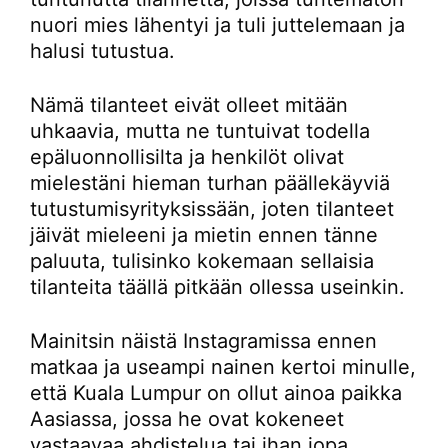
nuori mies lähentyi ja tuli juttelemaan ja
halusi tutustua.
Nämä tilanteet eivät olleet mitään
uhkaavia, mutta ne tuntuivat todella
epäluonnollisilta ja henkilöt olivat
mielestäni hieman turhan päällekäyviä
tutustumisyrityksissään, joten tilanteet
jäivät mieleeni ja mietin ennen tänne
paluuta, tulisinko kokemaan sellaisia
tilanteita täällä pitkään ollessa useinkin.
Mainitsin näistä Instagramissa ennen
matkaa ja useampi nainen kertoi minulle,
että Kuala Lumpur on ollut ainoa paikka
Aasiassa, jossa he ovat kokeneet
vastaavaa ahdistelua tai ihan jopa