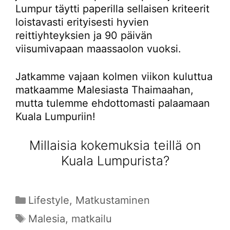
Lumpur täytti paperilla sellaisen kriteerit
loistavasti erityisesti hyvien
reittiyhteyksien ja 90 päivän
viisumivapaan maassaolon vuoksi.
Jatkamme vajaan kolmen viikon kuluttua
matkaamme Malesiasta Thaimaahan,
mutta tulemme ehdottomasti palaamaan
Kuala Lumpuriin!
Millaisia kokemuksia teillä on
Kuala Lumpurista?
Kategoriat
Lifestyle
,
Matkustaminen
Avainsanat
Malesia
,
matkailu