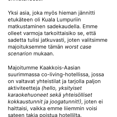
Yksi asia, joka myös hieman jännitti
etukäteen oli Kuala Lumpuriin
matkustaminen sadekaudella. Emme
olleet varmoja tarkoittaisiko se, että
sadetta tulisi jatkuvasti, joten valitsimme
majoituksemme tämän
worst case
scenarion
mukaan.
Majoitumme Kaakkois-Aasian
suurimmassa co-living-hotellissa, jossa
on valtavat yhteistilat ja tarjolla paljon
aktiviteetteja
(hello, yksityiset
karaokehuoneet sekä yhteisölliset
kokkaustunnit ja joogatunnit!)
, joten ei
haittaisi, vaikka emme liiemmin voisi
sateen takia poistua hotellilta.