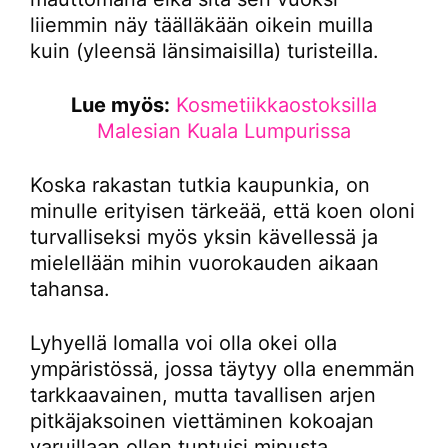
liiemmin näy täälläkään oikein muilla
kuin (yleensä länsimaisilla) turisteilla.
Lue myös:
Kosmetiikkaostoksilla
Malesian Kuala Lumpurissa
Koska rakastan tutkia kaupunkia, on
minulle erityisen tärkeää, että koen oloni
turvalliseksi myös yksin kävellessä ja
mielellään mihin vuorokauden aikaan
tahansa.
Lyhyellä lomalla voi olla okei olla
ympäristössä, jossa täytyy olla enemmän
tarkkaavainen, mutta tavallisen arjen
pitkäjaksoinen viettäminen kokoajan
varuillaan ollen tuntuisi minusta