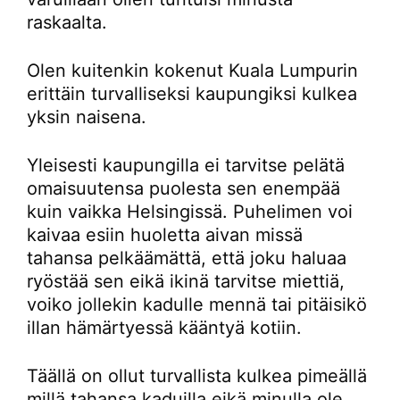
raskaalta.
Olen kuitenkin kokenut Kuala Lumpurin
erittäin turvalliseksi kaupungiksi kulkea
yksin naisena.
Yleisesti kaupungilla ei tarvitse pelätä
omaisuutensa puolesta sen enempää
kuin vaikka Helsingissä. Puhelimen voi
kaivaa esiin huoletta aivan missä
tahansa pelkäämättä, että joku haluaa
ryöstää sen eikä ikinä tarvitse miettiä,
voiko jollekin kadulle mennä tai pitäisikö
illan hämärtyessä kääntyä kotiin.
Täällä on ollut turvallista kulkea pimeällä
millä tahansa kaduilla eikä minulla ole