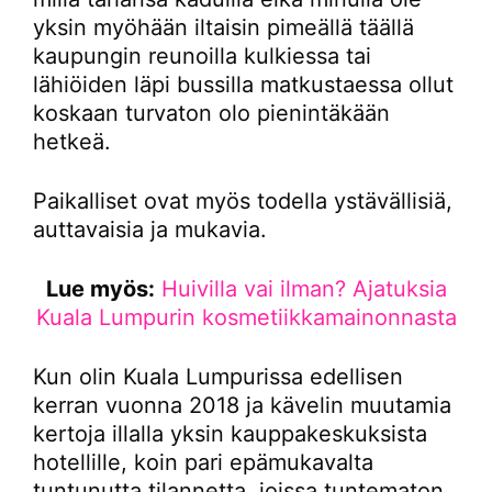
yksin myöhään iltaisin pimeällä täällä
kaupungin reunoilla kulkiessa tai
lähiöiden läpi bussilla matkustaessa ollut
koskaan turvaton olo pienintäkään
hetkeä.
Paikalliset ovat myös todella ystävällisiä,
auttavaisia ja mukavia.
Lue myös:
Huivilla vai ilman? Ajatuksia
Kuala Lumpurin kosmetiikkamainonnasta
Kun olin Kuala Lumpurissa edellisen
kerran vuonna 2018 ja kävelin muutamia
kertoja illalla yksin kauppakeskuksista
hotellille, koin pari epämukavalta
tuntunutta tilannetta, joissa tuntematon