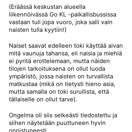
(Eräässä keskustan alueella
liikennöivässä Go KL -paikallisbussissa
vastaan tuli jopa vuoro, joka salli vain
naisten tulla kyytiin!)
Naiset saavat edelleen toki käyttää aivan
mitä vaunuja tahansa, eli naisia ja miehiä
ei pyritä erottelemaan, mutta näiden
tilojen tarkoituksena on ollut luoda
ympäristö, jossa naisten on turvallista
matkustaa (mikä on tietysti hieno asia,
mutta samalla on toki surullista, että
tällaiselle on ollut tarve).
Ongelma oli siis selkeästi tiedostettu ja
siihen näytetään puuttuneen hyvin
onnistuneesti.