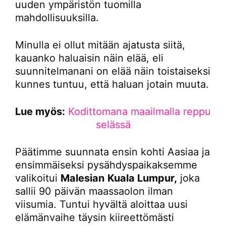
uuden ympäristön tuomilla
mahdollisuuksilla.
Minulla ei ollut mitään ajatusta siitä,
kauanko haluaisin näin elää, eli
suunnitelmanani on elää näin toistaiseksi
kunnes tuntuu, että haluan jotain muuta.
Lue myös:
Kodittomana maailmalla reppu
selässä
Päätimme suunnata ensin kohti Aasiaa ja
ensimmäiseksi pysähdyspaikaksemme
valikoitui
Malesian
Kuala Lumpur,
joka
sallii 90 päivän maassaolon ilman
viisumia. Tuntui hyvältä aloittaa uusi
elämänvaihe täysin kiireettömästi