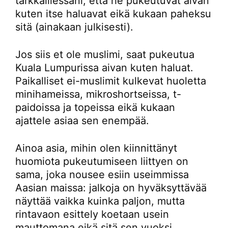
tarkkaillessani, että he pukeutuvat aivan
kuten itse haluavat eikä kukaan paheksu
sitä (ainakaan julkisesti).
Jos siis et ole muslimi, saat pukeutua
Kuala Lumpurissa aivan kuten haluat.
Paikalliset ei-muslimit kulkevat huoletta
minihameissa, mikroshortseissa, t-
paidoissa ja topeissa eikä kukaan
ajattele asiaa sen enempää.
Ainoa asia, mihin olen kiinnittänyt
huomiota pukeutumiseen liittyen on
sama, joka nousee esiin useimmissa
Aasian maissa: jalkoja on hyväksyttävää
näyttää vaikka kuinka paljon, mutta
rintavaon esittely koetaan usein
mauttomana eikä sitä sen vuoksi