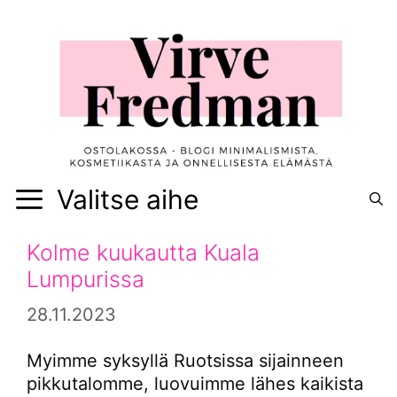
Siirry
sisältöön
Valitse aihe
Kolme kuukautta Kuala
Lumpurissa
28.11.2023
Myimme syksyllä Ruotsissa sijainneen
pikkutalomme, luovuimme lähes kaikista