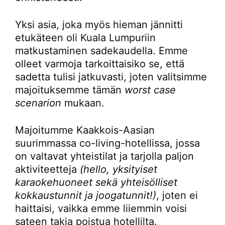
Yksi asia, joka myös hieman jännitti
etukäteen oli Kuala Lumpuriin
matkustaminen sadekaudella. Emme
olleet varmoja tarkoittaisiko se, että
sadetta tulisi jatkuvasti, joten valitsimme
majoituksemme tämän
worst case
scenarion
mukaan.
Majoitumme Kaakkois-Aasian
suurimmassa co-living-hotellissa, jossa
on valtavat yhteistilat ja tarjolla paljon
aktiviteetteja
(hello, yksityiset
karaokehuoneet sekä yhteisölliset
kokkaustunnit ja joogatunnit!)
, joten ei
haittaisi, vaikka emme liiemmin voisi
sateen takia poistua hotellilta.