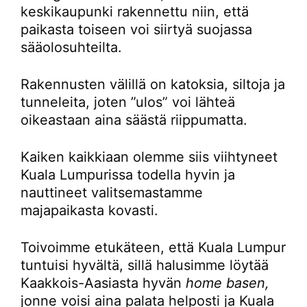
keskikaupunki rakennettu niin, että
paikasta toiseen voi siirtyä suojassa
sääolosuhteilta.
Rakennusten välillä on katoksia, siltoja ja
tunneleita, joten ”ulos” voi lähteä
oikeastaan aina säästä riippumatta.
Kaiken kaikkiaan olemme siis viihtyneet
Kuala Lumpurissa todella hyvin ja
nauttineet valitsemastamme
majapaikasta kovasti.
Toivoimme etukäteen, että Kuala Lumpur
tuntuisi hyvältä, sillä halusimme löytää
Kaakkois-Aasiasta hyvän
home basen,
jonne voisi aina palata helposti ja Kuala