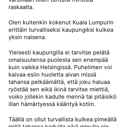
raskaalta.
Olen kuitenkin kokenut Kuala Lumpurin
erittäin turvalliseksi kaupungiksi kulkea
yksin naisena.
Yleisesti kaupungilla ei tarvitse pelätä
omaisuutensa puolesta sen enempää
kuin vaikka Helsingissä. Puhelimen voi
kaivaa esiin huoletta aivan missä
tahansa pelkäämättä, että joku haluaa
ryöstää sen eikä ikinä tarvitse miettiä,
voiko jollekin kadulle mennä tai pitäisikö
illan hämärtyessä kääntyä kotiin.
Täällä on ollut turvallista kulkea pimeällä
millä tahansa kaduilla eikä minulla ole