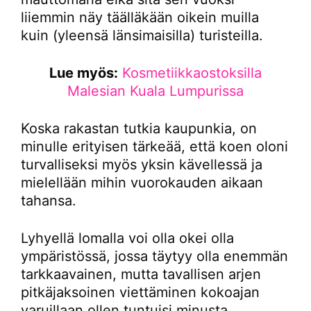
liiemmin näy täälläkään oikein muilla
kuin (yleensä länsimaisilla) turisteilla.
Lue myös:
Kosmetiikkaostoksilla
Malesian Kuala Lumpurissa
Koska rakastan tutkia kaupunkia, on
minulle erityisen tärkeää, että koen oloni
turvalliseksi myös yksin kävellessä ja
mielellään mihin vuorokauden aikaan
tahansa.
Lyhyellä lomalla voi olla okei olla
ympäristössä, jossa täytyy olla enemmän
tarkkaavainen, mutta tavallisen arjen
pitkäjaksoinen viettäminen kokoajan
varuillaan ollen tuntuisi minusta