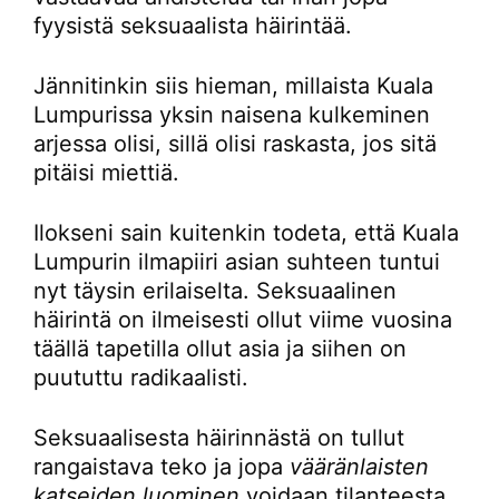
fyysistä seksuaalista häirintää.
Jännitinkin siis hieman, millaista Kuala
Lumpurissa yksin naisena kulkeminen
arjessa olisi, sillä olisi raskasta, jos sitä
pitäisi miettiä.
Ilokseni sain kuitenkin todeta, että Kuala
Lumpurin ilmapiiri asian suhteen tuntui
nyt täysin erilaiselta. Seksuaalinen
häirintä on ilmeisesti ollut viime vuosina
täällä tapetilla ollut asia ja siihen on
puututtu radikaalisti.
Seksuaalisesta häirinnästä on tullut
rangaistava teko ja jopa
vääränlaisten
katseiden luominen
voidaan tilanteesta