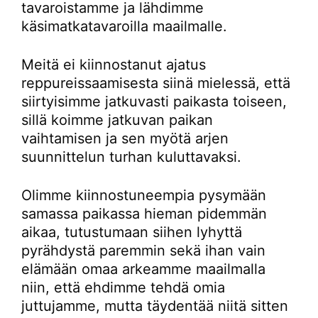
tavaroistamme ja lähdimme
käsimatkatavaroilla maailmalle.
Meitä ei kiinnostanut ajatus
reppureissaamisesta siinä mielessä, että
siirtyisimme jatkuvasti paikasta toiseen,
sillä koimme jatkuvan paikan
vaihtamisen ja sen myötä arjen
suunnittelun turhan kuluttavaksi.
Olimme kiinnostuneempia pysymään
samassa paikassa hieman pidemmän
aikaa, tutustumaan siihen lyhyttä
pyrähdystä paremmin sekä ihan vain
elämään omaa arkeamme maailmalla
niin, että ehdimme tehdä omia
juttujamme, mutta täydentää niitä sitten