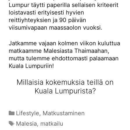
Lumpur täytti paperilla sellaisen kriteerit
loistavasti erityisesti hyvien
reittiyhteyksien ja 90 päivän
viisumivapaan maassaolon vuoksi.
Jatkamme vajaan kolmen viikon kuluttua
matkaamme Malesiasta Thaimaahan,
mutta tulemme ehdottomasti palaamaan
Kuala Lumpuriin!
Millaisia kokemuksia teillä on
Kuala Lumpurista?
Kategoriat
Lifestyle
,
Matkustaminen
Avainsanat
Malesia
,
matkailu