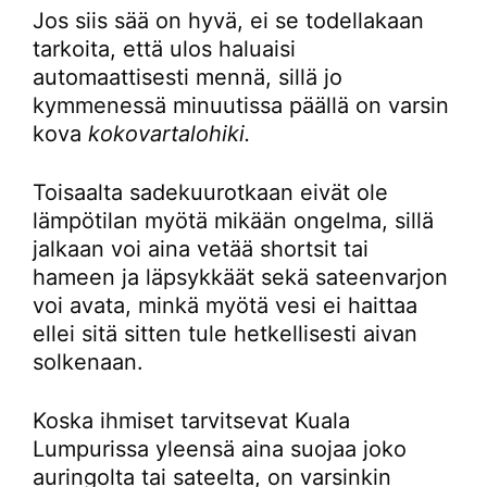
Jos siis sää on hyvä, ei se todellakaan
tarkoita, että ulos haluaisi
automaattisesti mennä, sillä jo
kymmenessä minuutissa päällä on varsin
kova
kokovartalohiki.
Toisaalta sadekuurotkaan eivät ole
lämpötilan myötä mikään ongelma, sillä
jalkaan voi aina vetää shortsit tai
hameen ja läpsykkäät sekä sateenvarjon
voi avata, minkä myötä vesi ei haittaa
ellei sitä sitten tule hetkellisesti aivan
solkenaan.
Koska ihmiset tarvitsevat Kuala
Lumpurissa yleensä aina suojaa joko
auringolta tai sateelta, on varsinkin