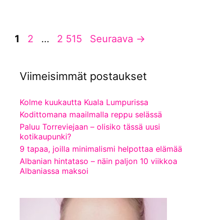
Sivu
Sivu
Sivu
1
2
…
2 515
Seuraava
→
Viimeisimmät postaukset
Kolme kuukautta Kuala Lumpurissa
Kodittomana maailmalla reppu selässä
Paluu Torreviejaan – olisiko tässä uusi
kotikaupunki?
9 tapaa, joilla minimalismi helpottaa elämää
Albanian hintataso – näin paljon 10 viikkoa
Albaniassa maksoi