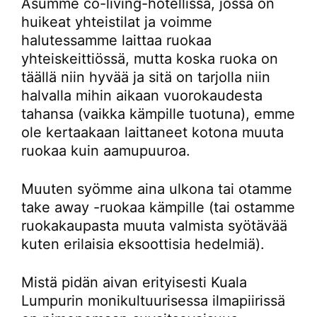
Asumme co-living-hotellissa, jossa on
huikeat yhteistilat ja voimme
halutessamme laittaa ruokaa
yhteiskeittiössä, mutta koska ruoka on
täällä niin hyvää ja sitä on tarjolla niin
halvalla mihin aikaan vuorokaudesta
tahansa (vaikka kämpille tuotuna), emme
ole kertaakaan laittaneet kotona muuta
ruokaa kuin aamupuuroa.
Muuten syömme aina ulkona tai otamme
take away -ruokaa kämpille (tai ostamme
ruokakaupasta muuta valmista syötävää
kuten erilaisia eksoottisia hedelmiä).
Mistä pidän aivan erityisesti Kuala
Lumpurin monikultuurisessa ilmapiirissä