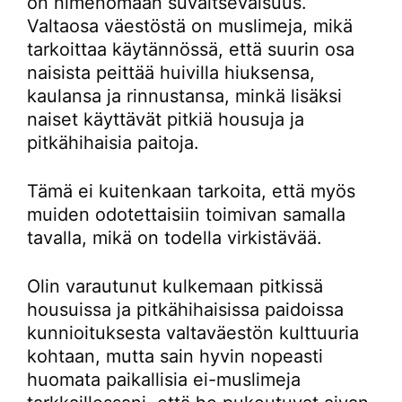
on nimenomaan suvaitsevaisuus.
Valtaosa väestöstä on muslimeja, mikä
tarkoittaa käytännössä, että suurin osa
naisista peittää huivilla hiuksensa,
kaulansa ja rinnustansa, minkä lisäksi
naiset käyttävät pitkiä housuja ja
pitkähihaisia paitoja.
Tämä ei kuitenkaan tarkoita, että myös
muiden odotettaisiin toimivan samalla
tavalla, mikä on todella virkistävää.
Olin varautunut kulkemaan pitkissä
housuissa ja pitkähihaisissa paidoissa
kunnioituksesta valtaväestön kulttuuria
kohtaan, mutta sain hyvin nopeasti
huomata paikallisia ei-muslimeja