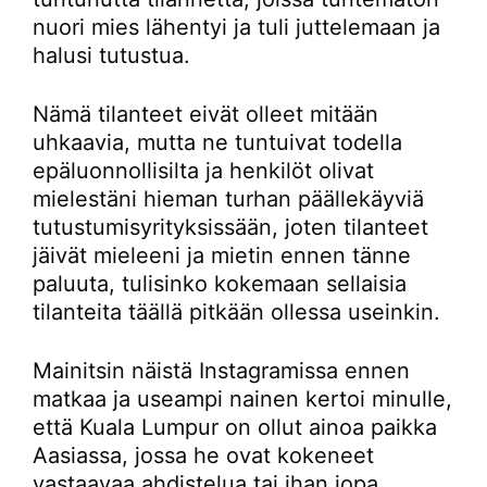
nuori mies lähentyi ja tuli juttelemaan ja
halusi tutustua.
Nämä tilanteet eivät olleet mitään
uhkaavia, mutta ne tuntuivat todella
epäluonnollisilta ja henkilöt olivat
mielestäni hieman turhan päällekäyviä
tutustumisyrityksissään, joten tilanteet
jäivät mieleeni ja mietin ennen tänne
paluuta, tulisinko kokemaan sellaisia
tilanteita täällä pitkään ollessa useinkin.
Mainitsin näistä Instagramissa ennen
matkaa ja useampi nainen kertoi minulle,
että Kuala Lumpur on ollut ainoa paikka
Aasiassa, jossa he ovat kokeneet
vastaavaa ahdistelua tai ihan jopa