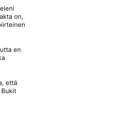
eleni
fakta on,
iirteinen
mutta en
ka
, että
 Bukit