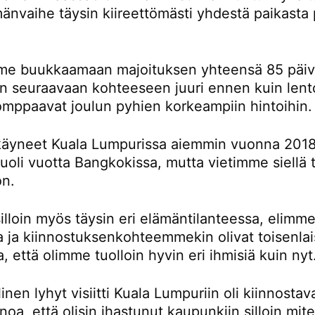
änvaihe täysin kiireettömästi yhdestä paikasta 
e buukkaamaan majoituksen yhteensä 85 päivä
än seuraavaan kohteeseen juuri ennen kuin lent
omppaavat joulun pyhien korkeampiin hintoihin.
äyneet Kuala Lumpurissa aiemmin vuonna 2018
oli vuotta Bangkokissa, mutta vietimme siellä t
on.
lloin myös täysin eri elämäntilanteessa, elimme
la ja kiinnostuksenkohteemmekin olivat toisenlai
a, että olimme tuolloin hyvin eri ihmisiä kuin nyt
inen lyhyt visiitti Kuala Lumpuriin oli kiinnostav
noa, että olisin ihastunut kaupunkiin silloin mi