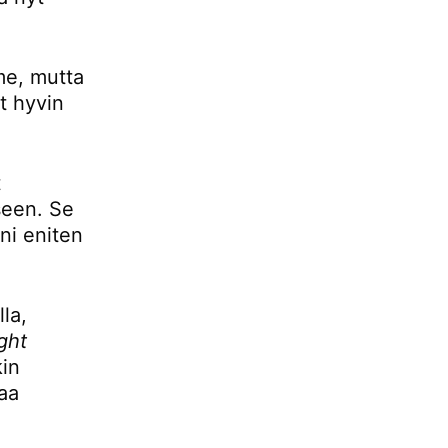
mme, mutta
t hyvin
t
seen. Se
ani eniten
la,
ight
kin
aa