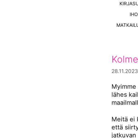
KIRJAS
IH
MATKAIL
Kolme
28.11.2023
Myimme s
lähes ka
maailmall
Meitä ei 
että siir
jatkuvan