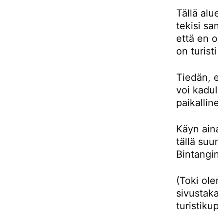
Tällä alu
tekisi sa
että en 
on turist
Tiedän, e
voi kadul
paikallin
Käyn aina
tällä su
Bintangin
(Toki ol
sivustaka
turistiku