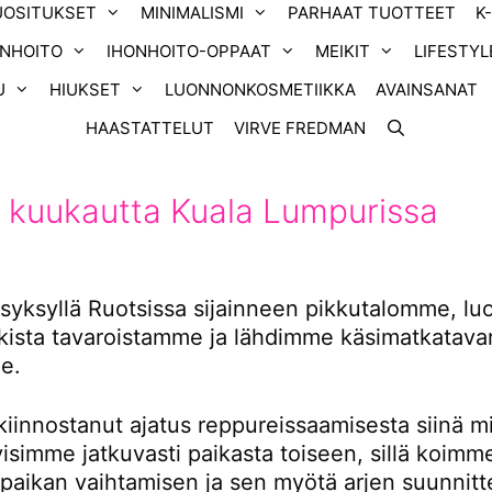
UOSITUKSET
MINIMALISMI
PARHAAT TUOTTEET
K
ONHOITO
IHONHOITO-OPPAAT
MEIKIT
LIFESTYL
U
HIUKSET
LUONNONKOSMETIIKKA
AVAINSANAT
HAASTATTELUT
VIRVE FREDMAN
 kuukautta Kuala Lumpurissa
yksyllä Ruotsissa sijainneen pikkutalomme, l
ikista tavaroistamme ja lähdimme käsimatkatavar
e.
kiinnostanut ajatus reppureissaamisesta siinä m
tyisimme jatkuvasti paikasta toiseen, sillä koimm
 paikan vaihtamisen ja sen myötä arjen suunnitt