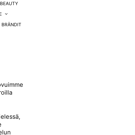
-BEAUTY
E
BRÄNDIT
uovuimme
oilla
ielessä,
e
elun