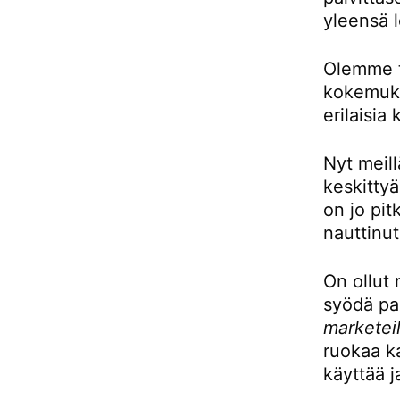
yleensä l
Olemme to
kokemukse
erilaisia 
Nyt meill
keskittyä
on jo pit
nauttinut
On ollut 
syödä pai
marketeil
ruokaa ka
käyttää j