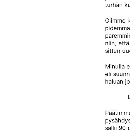
turhan ku
Olimme k
pidemmän
paremmin
niin, et
sitten uu
Minulla e
eli suunn
haluan j
Päätimme
pysähdys
sallii 90