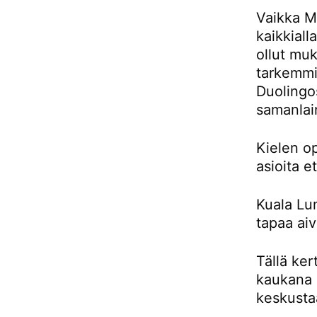
Vaikka Ma
kaikkiall
ollut muk
tarkemmin
Duolingos
samanlai
Kielen o
asioita e
Kuala Lu
tapaa aiv
Tällä ker
kaukana 
keskusta