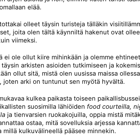
omallaan elää.
ttakai olleet täysin turisteja tälläkin visiitillä
t, joita olen tältä käynniltä hakenut ovat ollee
kuin viimeksi.
ä ei ole ollut kiire mihinkään ja olemme ehtinee
 täysin arkisten asioiden tutkimiseen ja kokemi
kään ollut sitä, mistä olen uusissa maissa olless
, joten arki on tuntunut sen myötä hyvältä.
mukavaa kulkea paikasta toiseen paikallisbusseil
kallisten suosimilla lähiöiden
food courteilla, n
la
ja tienvarsien ruokakojuilla, oppia mistä mitä
nnattaa ostaa, mitä sovelluksia arjessa kannatt
a millä kulkuvälineellä pääsee minnekin.