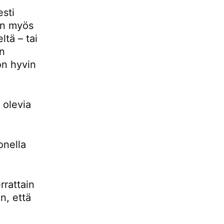
esti
 on myös
ltä – tai
än
 on hyvin
 olevia
onella
rrattain
n, että