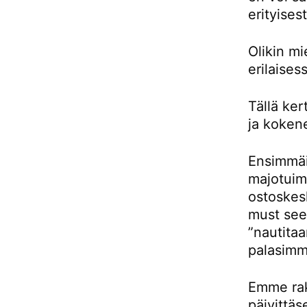
erityises
Olikin m
erilaises
Tällä ke
ja kokene
Ensimmäis
majotuimm
ostoskes
must see 
”nautitaa
palasimm
Emme rak
päivittäs