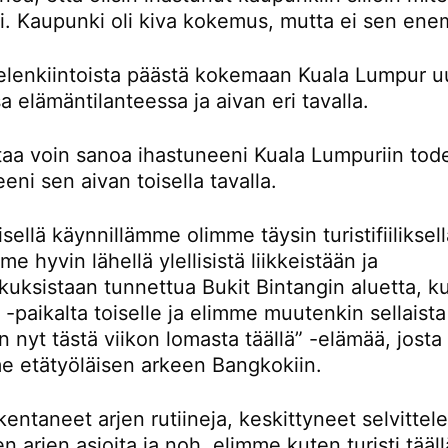
ti. Kaupunki oli kiva kokemus, mutta ei sen en
ielenkiintoista päästä kokemaan Kuala Lumpur u
sa elämäntilanteessa ja aivan eri tavalla.
rtaa voin sanoa ihastuneeni Kuala Lumpuriin tod
eni sen aivan toisella tavalla.
ellä käynnillämme olimme täysin turistifiiliksellä
e hyvin lähellä ylellisistä liikkeistään ja
kuksistaan tunnettua Bukit Bintangin aluetta, k
-paikalta toiselle ja elimme muutenkin sellaista
n nyt tästä viikon lomasta täällä” -elämää, josta
e etätyöläisen arkeen Bangkokiin.
entaneet arjen rutiineja, keskittyneet selvitte
en arjen asioita ja noh, elimme kuten turisti tääll