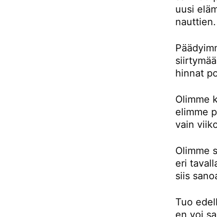
uusi eläm
nauttien.
Päädyimm
siirtymä
hinnat p
Olimme k
elimme pu
vain viik
Olimme si
eri taval
siis sano
Tuo edell
en voi sa