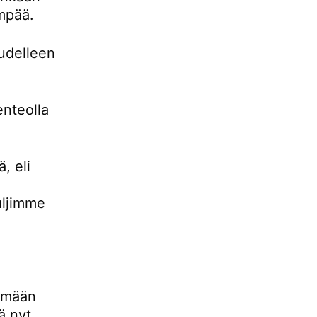
empää.
udelleen
enteolla
, eli
uljimme
lemään
ä nyt