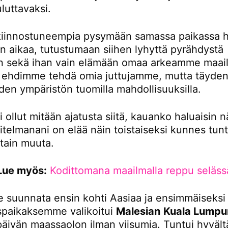
luttavaksi.
iinnostuneempia pysymään samassa paikassa 
 aikaa, tutustumaan siihen lyhyttä pyrähdystä
 sekä ihan vain elämään omaa arkeamme maail
tä ehdimme tehdä omia juttujamme, mutta täydent
den ympäristön tuomilla mahdollisuuksilla.
i ollut mitään ajatusta siitä, kauanko haluaisin n
itelmanani on elää näin toistaiseksi kunnes tunt
otain muuta.
Lue myös:
Kodittomana maailmalla reppu seläss
 suunnata ensin kohti Aasiaa ja ensimmäiseksi
paikaksemme valikoitui
Malesian
Kuala Lumpu
 päivän maassaolon ilman viisumia. Tuntui hyvältä