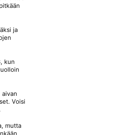
pitkään
ksi ja
ojen
, kun
uolloin
 aivan
set. Voisi
.
a, mutta
tenkään