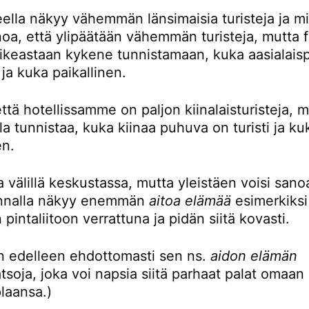
eella näkyy vähemmän länsimaisia turisteja ja mi
noa, että ylipäätään vähemmän turisteja, mutta 
oikeastaan kykene tunnistamaan, kuka aasialaisp
i ja kuka paikallinen.
ttä hotellissamme on paljon kiinalaisturisteja, 
la tunnistaa, kuka kiinaa puhuva on turisti ja ku
en.
 välillä keskustassa, mutta yleistäen voisi sanoa
unnalla näkyy enemmän
aitoa elämää
esimerkiksi
 pintaliitoon verrattuna ja pidän siitä kovasti.
en edelleen ehdottomasti sen ns.
aidon elämän
tsoja, joka voi napsia siitä parhaat palat omaan
plaansa.)