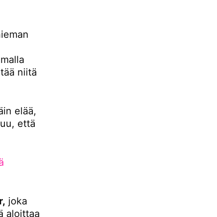
hieman
malla
ää niitä
äin elää,
uu, että
ä
r,
joka
 aloittaa