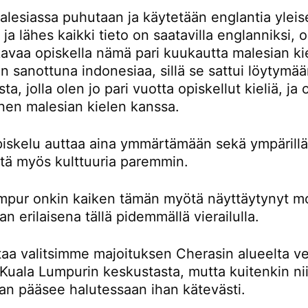
lesiassa puhutaan ja käytetään englantia yleis
a ja lähes kaikki tieto on saatavilla englanniksi,
avaa opiskella nämä pari kuukautta malesian kie
 sanottuna indonesiaa, sillä se sattui löytymä
ta, jolla olen jo pari vuotta opiskellut kieliä, ja
nen malesian kielen kanssa.
piskelu auttaa aina ymmärtämään sekä ympärillä
ttä myös kulttuuria paremmin.
mpur onkin kaiken tämän myötä näyttäytynyt m
an erilaisena tällä pidemmällä vierailulla.
taa valitsimme majoituksen Cherasin alueelta ve
Kuala Lumpurin keskustasta, mutta kuitenkin nii
an pääsee halutessaan ihan kätevästi.