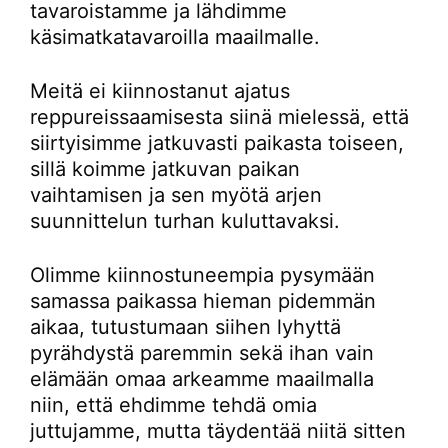
tavaroistamme ja lähdimme
käsimatkatavaroilla maailmalle.
Meitä ei kiinnostanut ajatus
reppureissaamisesta siinä mielessä, että
siirtyisimme jatkuvasti paikasta toiseen,
sillä koimme jatkuvan paikan
vaihtamisen ja sen myötä arjen
suunnittelun turhan kuluttavaksi.
Olimme kiinnostuneempia pysymään
samassa paikassa hieman pidemmän
aikaa, tutustumaan siihen lyhyttä
pyrähdystä paremmin sekä ihan vain
elämään omaa arkeamme maailmalla
niin, että ehdimme tehdä omia
juttujamme, mutta täydentää niitä sitten