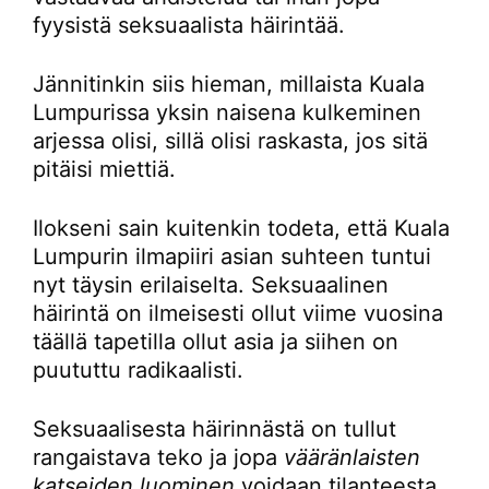
fyysistä seksuaalista häirintää.
Jännitinkin siis hieman, millaista Kuala
Lumpurissa yksin naisena kulkeminen
arjessa olisi, sillä olisi raskasta, jos sitä
pitäisi miettiä.
Ilokseni sain kuitenkin todeta, että Kuala
Lumpurin ilmapiiri asian suhteen tuntui
nyt täysin erilaiselta. Seksuaalinen
häirintä on ilmeisesti ollut viime vuosina
täällä tapetilla ollut asia ja siihen on
puututtu radikaalisti.
Seksuaalisesta häirinnästä on tullut
rangaistava teko ja jopa
vääränlaisten
katseiden luominen
voidaan tilanteesta