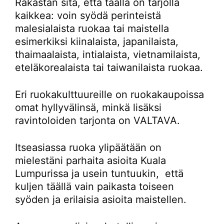
Rakastan sitä, että täällä on tarjolla
kaikkea: voin syödä perinteistä
malesialaista ruokaa tai maistella
esimerkiksi kiinalaista, japanilaista,
thaimaalaista, intialaista, vietnamilaista,
eteläkorealaista tai taiwanilaista ruokaa.
Eri ruokakulttuureille on ruokakaupoissa
omat hyllyvälinsä, minkä lisäksi
ravintoloiden tarjonta on VALTAVA.
Itseasiassa ruoka ylipäätään on
mielestäni parhaita asioita Kuala
Lumpurissa ja usein tuntuukin, että
kuljen täällä vain paikasta toiseen
syöden ja erilaisia asioita maistellen.