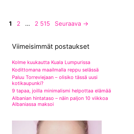
Sivu
Sivu
Sivu
1
2
…
2 515
Seuraava
→
Viimeisimmät postaukset
Kolme kuukautta Kuala Lumpurissa
Kodittomana maailmalla reppu selässä
Paluu Torreviejaan – olisiko tässä uusi
kotikaupunki?
9 tapaa, joilla minimalismi helpottaa elämää
Albanian hintataso – näin paljon 10 viikkoa
Albaniassa maksoi