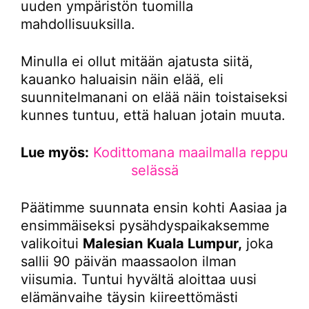
uuden ympäristön tuomilla
mahdollisuuksilla.
Minulla ei ollut mitään ajatusta siitä,
kauanko haluaisin näin elää, eli
suunnitelmanani on elää näin toistaiseksi
kunnes tuntuu, että haluan jotain muuta.
Lue myös:
Kodittomana maailmalla reppu
selässä
Päätimme suunnata ensin kohti Aasiaa ja
ensimmäiseksi pysähdyspaikaksemme
valikoitui
Malesian
Kuala Lumpur,
joka
sallii 90 päivän maassaolon ilman
viisumia. Tuntui hyvältä aloittaa uusi
elämänvaihe täysin kiireettömästi