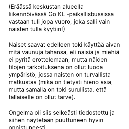
(Eräässä keskustan alueella
liikennöivässä Go KL -paikallisbussissa
vastaan tuli jopa vuoro, joka salli vain
naisten tulla kyytiin!)
Naiset saavat edelleen toki käyttää aivan
mitä vaunuja tahansa, eli naisia ja miehiä
ei pyritä erottelemaan, mutta näiden
tilojen tarkoituksena on ollut luoda
ympäristö, jossa naisten on turvallista
matkustaa (mikä on tietysti hieno asia,
mutta samalla on toki surullista, että
tällaiselle on ollut tarve).
Ongelma oli siis selkeästi tiedostettu ja
siihen näytetään puuttuneen hyvin
onnistuneesti.