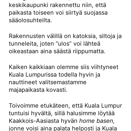
keskikaupunki rakennettu niin, että
paikasta toiseen voi siirtyä suojassa
sääolosuhteilta.
Rakennusten välillä on katoksia, siltoja ja
tunneleita, joten ”ulos” voi lähteä
oikeastaan aina säästä riippumatta.
Kaiken kaikkiaan olemme siis viihtyneet
Kuala Lumpurissa todella hyvin ja
nauttineet valitsemastamme
majapaikasta kovasti.
Toivoimme etukäteen, että Kuala Lumpur
tuntuisi hyvältä, sillä halusimme löytää
Kaakkois-Aasiasta hyvän
home basen,
jonne voisi aina palata helposti ja Kuala