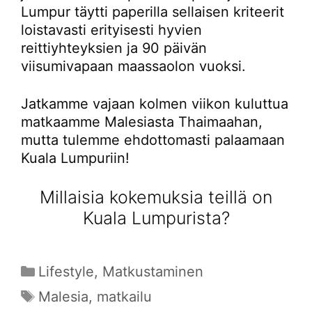
Lumpur täytti paperilla sellaisen kriteerit
loistavasti erityisesti hyvien
reittiyhteyksien ja 90 päivän
viisumivapaan maassaolon vuoksi.
Jatkamme vajaan kolmen viikon kuluttua
matkaamme Malesiasta Thaimaahan,
mutta tulemme ehdottomasti palaamaan
Kuala Lumpuriin!
Millaisia kokemuksia teillä on
Kuala Lumpurista?
Kategoriat
Lifestyle
,
Matkustaminen
Avainsanat
Malesia
,
matkailu