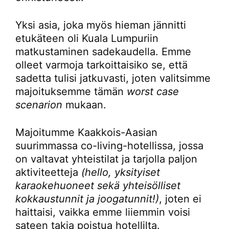
Yksi asia, joka myös hieman jännitti
etukäteen oli Kuala Lumpuriin
matkustaminen sadekaudella. Emme
olleet varmoja tarkoittaisiko se, että
sadetta tulisi jatkuvasti, joten valitsimme
majoituksemme tämän
worst case
scenarion
mukaan.
Majoitumme Kaakkois-Aasian
suurimmassa co-living-hotellissa, jossa
on valtavat yhteistilat ja tarjolla paljon
aktiviteetteja
(hello, yksityiset
karaokehuoneet sekä yhteisölliset
kokkaustunnit ja joogatunnit!)
, joten ei
haittaisi, vaikka emme liiemmin voisi
sateen takia poistua hotellilta.