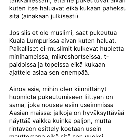
tarkkaillessani, että he pukeutuvat aivan
kuten itse haluavat eikä kukaan paheksu
sitä (ainakaan julkisesti).
Jos siis et ole muslimi, saat pukeutua
Kuala Lumpurissa aivan kuten haluat.
Paikalliset ei-muslimit kulkevat huoletta
minihameissa, mikroshortseissa, t-
paidoissa ja topeissa eikä kukaan
ajattele asiaa sen enempää.
Ainoa asia, mihin olen kiinnittänyt
huomiota pukeutumiseen liittyen on
sama, joka nousee esiin useimmissa
Aasian maissa: jalkoja on hyväksyttävää
näyttää vaikka kuinka paljon, mutta
rintavaon esittely koetaan usein
mauttomana eikä sitä sen vuoksi