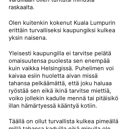
raskaalta.
Olen kuitenkin kokenut Kuala Lumpurin
erittäin turvalliseksi kaupungiksi kulkea
yksin naisena.
Yleisesti kaupungilla ei tarvitse pelätä
omaisuutensa puolesta sen enempää
kuin vaikka Helsingissä. Puhelimen voi
kaivaa esiin huoletta aivan missä
tahansa pelkäämättä, että joku haluaa
ryöstää sen eikä ikinä tarvitse miettiä,
voiko jollekin kadulle mennä tai pitäisikö
illan hämärtyessä kääntyä kotiin.
Täällä on ollut turvallista kulkea pimeällä
millä tahansa kaduilla eikä minulla ole