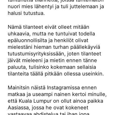
nuori mies lähentyi ja tuli juttelemaan ja
halusi tutustua.
Nämä tilanteet eivät olleet mitään
uhkaavia, mutta ne tuntuivat todella
epäluonnollisilta ja henkilöt olivat
mielestäni hieman turhan päällekäyviä
tutustumisyrityksissään, joten tilanteet
jäivät mieleeni ja mietin ennen tänne
paluuta, tulisinko kokemaan sellaisia
tilanteita täällä pitkään ollessa useinkin.
Mainitsin näistä Instagramissa ennen
matkaa ja useampi nainen kertoi minulle,
että Kuala Lumpur on ollut ainoa paikka
Aasiassa, jossa he ovat kokeneet
vastaavaa ahdistelua tai ihan jopa