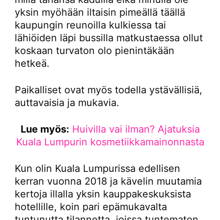
yksin myöhään iltaisin pimeällä täällä
kaupungin reunoilla kulkiessa tai
lähiöiden läpi bussilla matkustaessa ollut
koskaan turvaton olo pienintäkään
hetkeä.
Paikalliset ovat myös todella ystävällisiä,
auttavaisia ja mukavia.
Lue myös:
Huivilla vai ilman? Ajatuksia
Kuala Lumpurin kosmetiikkamainonnasta
Kun olin Kuala Lumpurissa edellisen
kerran vuonna 2018 ja kävelin muutamia
kertoja illalla yksin kauppakeskuksista
hotellille, koin pari epämukavalta
tuntunutta tilannetta, joissa tuntematon