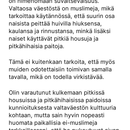
on nimenomaan suvaitsevaisuus.
Valtaosa väestöstä on muslimeja, mikä
tarkoittaa käytännössä, että suurin osa
naisista peittää huivilla hiuksensa,
kaulansa ja rinnustansa, minkä lisäksi
naiset käyttävät pitkiä housuja ja
pitkähihaisia paitoja.
Tämä ei kuitenkaan tarkoita, että myös
muiden odotettaisiin toimivan samalla
tavalla, mikä on todella virkistävää.
Olin varautunut kulkemaan pitkissä
housuissa ja pitkähihaisissa paidoissa
kunnioituksesta valtaväestön kulttuuria
kohtaan, mutta sain hyvin nopeasti
huomata paikallisia ei-muslimeja