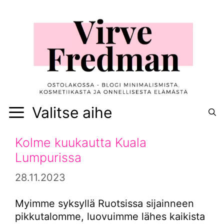
Siirry
sisältöön
Valitse aihe
Kolme kuukautta Kuala
Lumpurissa
28.11.2023
Myimme syksyllä Ruotsissa sijainneen
pikkutalomme, luovuimme lähes kaikista