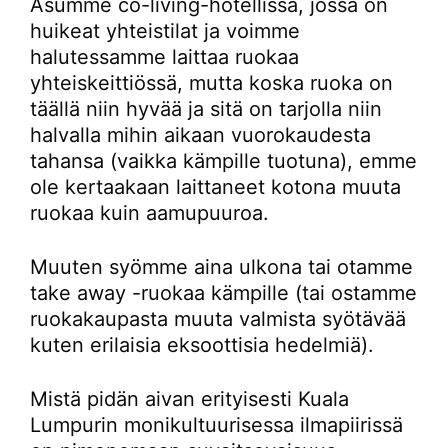
Asumme co-living-hotellissa, jossa on
huikeat yhteistilat ja voimme
halutessamme laittaa ruokaa
yhteiskeittiössä, mutta koska ruoka on
täällä niin hyvää ja sitä on tarjolla niin
halvalla mihin aikaan vuorokaudesta
tahansa (vaikka kämpille tuotuna), emme
ole kertaakaan laittaneet kotona muuta
ruokaa kuin aamupuuroa.
Muuten syömme aina ulkona tai otamme
take away -ruokaa kämpille (tai ostamme
ruokakaupasta muuta valmista syötävää
kuten erilaisia eksoottisia hedelmiä).
Mistä pidän aivan erityisesti Kuala
Lumpurin monikultuurisessa ilmapiirissä