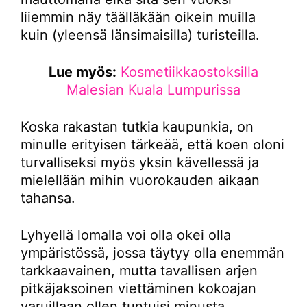
liiemmin näy täälläkään oikein muilla
kuin (yleensä länsimaisilla) turisteilla.
Lue myös:
Kosmetiikkaostoksilla
Malesian Kuala Lumpurissa
Koska rakastan tutkia kaupunkia, on
minulle erityisen tärkeää, että koen oloni
turvalliseksi myös yksin kävellessä ja
mielellään mihin vuorokauden aikaan
tahansa.
Lyhyellä lomalla voi olla okei olla
ympäristössä, jossa täytyy olla enemmän
tarkkaavainen, mutta tavallisen arjen
pitkäjaksoinen viettäminen kokoajan
varuillaan ollen tuntuisi minusta