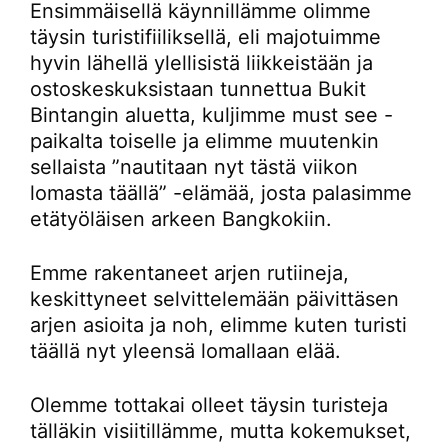
Ensimmäisellä käynnillämme olimme
täysin turistifiiliksellä, eli majotuimme
hyvin lähellä ylellisistä liikkeistään ja
ostoskeskuksistaan tunnettua Bukit
Bintangin aluetta, kuljimme must see -
paikalta toiselle ja elimme muutenkin
sellaista ”nautitaan nyt tästä viikon
lomasta täällä” -elämää, josta palasimme
etätyöläisen arkeen Bangkokiin.
Emme rakentaneet arjen rutiineja,
keskittyneet selvittelemään päivittäsen
arjen asioita ja noh, elimme kuten turisti
täällä nyt yleensä lomallaan elää.
Olemme tottakai olleet täysin turisteja
tälläkin visiitillämme, mutta kokemukset,