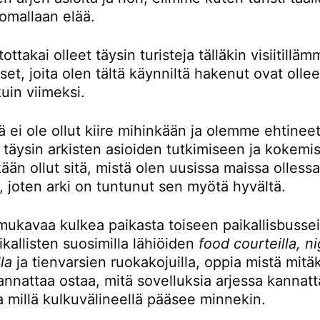
omallaan elää.
ttakai olleet täysin turisteja tälläkin visiitillä
t, joita olen tältä käynniltä hakenut ovat ollee
kuin viimeksi.
ä ei ole ollut kiire mihinkään ja olemme ehtinee
 täysin arkisten asioiden tutkimiseen ja kokemi
kään ollut sitä, mistä olen uusissa maissa olless
, joten arki on tuntunut sen myötä hyvältä.
mukavaa kulkea paikasta toiseen paikallisbusseil
kallisten suosimilla lähiöiden
food courteilla, n
la
ja tienvarsien ruokakojuilla, oppia mistä mitä
nnattaa ostaa, mitä sovelluksia arjessa kannatt
a millä kulkuvälineellä pääsee minnekin.