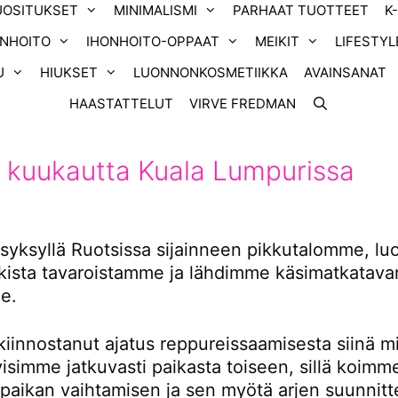
UOSITUKSET
MINIMALISMI
PARHAAT TUOTTEET
K
ONHOITO
IHONHOITO-OPPAAT
MEIKIT
LIFESTYL
U
HIUKSET
LUONNONKOSMETIIKKA
AVAINSANAT
HAASTATTELUT
VIRVE FREDMAN
 kuukautta Kuala Lumpurissa
yksyllä Ruotsissa sijainneen pikkutalomme, l
ikista tavaroistamme ja lähdimme käsimatkatavar
e.
kiinnostanut ajatus reppureissaamisesta siinä m
tyisimme jatkuvasti paikasta toiseen, sillä koimm
 paikan vaihtamisen ja sen myötä arjen suunnitt