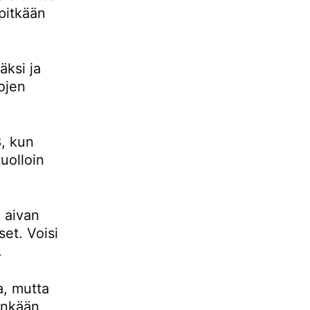
pitkään
ksi ja
ojen
, kun
uolloin
 aivan
set. Voisi
.
a, mutta
tenkään