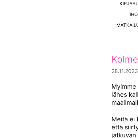
KIRJAS
IH
MATKAIL
Kolme
28.11.2023
Myimme s
lähes ka
maailmall
Meitä ei 
että siir
jatkuvan