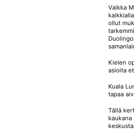
Vaikka Ma
kaikkiall
ollut muk
tarkemmin
Duolingos
samanlai
Kielen o
asioita e
Kuala Lu
tapaa aiv
Tällä ker
kaukana 
keskusta