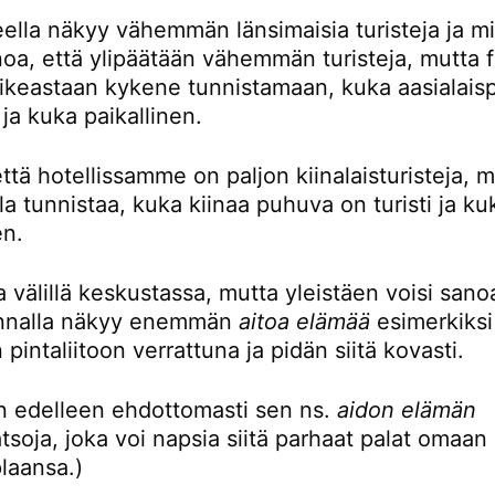
eella näkyy vähemmän länsimaisia turisteja ja mi
noa, että ylipäätään vähemmän turisteja, mutta 
oikeastaan kykene tunnistamaan, kuka aasialaisp
i ja kuka paikallinen.
ttä hotellissamme on paljon kiinalaisturisteja, 
la tunnistaa, kuka kiinaa puhuva on turisti ja ku
en.
 välillä keskustassa, mutta yleistäen voisi sanoa
unnalla näkyy enemmän
aitoa elämää
esimerkiksi
 pintaliitoon verrattuna ja pidän siitä kovasti.
en edelleen ehdottomasti sen ns.
aidon elämän
tsoja, joka voi napsia siitä parhaat palat omaan
plaansa.)