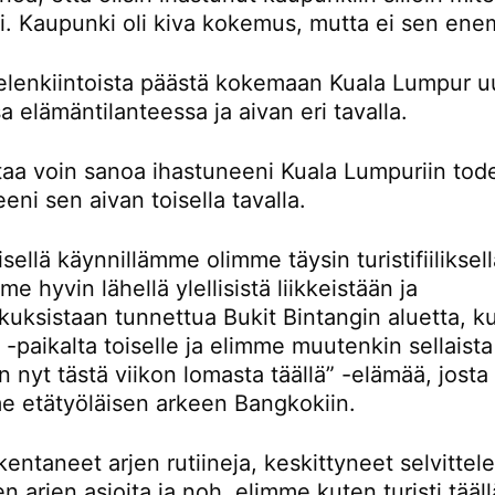
ti. Kaupunki oli kiva kokemus, mutta ei sen en
ielenkiintoista päästä kokemaan Kuala Lumpur u
sa elämäntilanteessa ja aivan eri tavalla.
rtaa voin sanoa ihastuneeni Kuala Lumpuriin tod
eni sen aivan toisella tavalla.
ellä käynnillämme olimme täysin turistifiiliksellä
e hyvin lähellä ylellisistä liikkeistään ja
kuksistaan tunnettua Bukit Bintangin aluetta, k
-paikalta toiselle ja elimme muutenkin sellaista
n nyt tästä viikon lomasta täällä” -elämää, josta
e etätyöläisen arkeen Bangkokiin.
entaneet arjen rutiineja, keskittyneet selvitte
en arjen asioita ja noh, elimme kuten turisti tääll