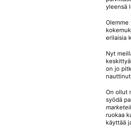
yleensä l
Olemme to
kokemukse
erilaisia 
Nyt meill
keskittyä
on jo pit
nauttinut
On ollut 
syödä pai
marketeil
ruokaa ka
käyttää j