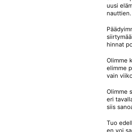
uusi eläm
nauttien.
Päädyimm
siirtymä
hinnat p
Olimme k
elimme pu
vain viik
Olimme si
eri taval
siis sano
Tuo edell
en voi sa