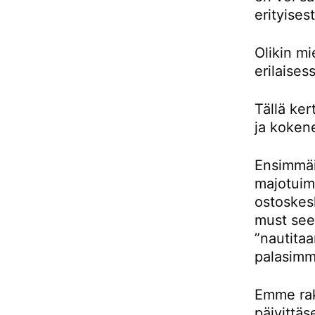
erityises
Olikin m
erilaises
Tällä ke
ja kokene
Ensimmäis
majotuimm
ostoskes
must see 
”nautitaa
palasimm
Emme rak
päivittäs