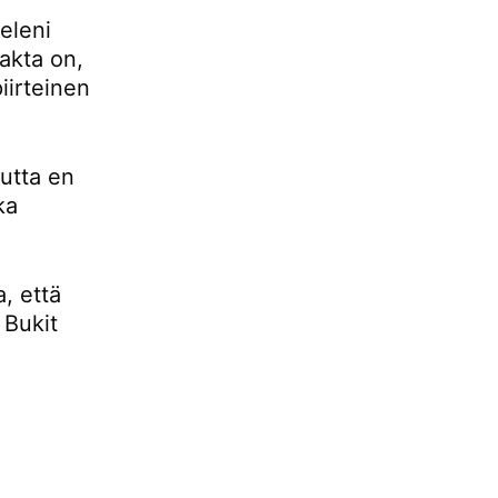
eleni
fakta on,
iirteinen
mutta en
ka
, että
 Bukit