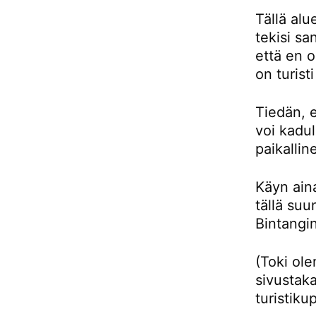
Tällä alu
tekisi sa
että en 
on turist
Tiedän, e
voi kadul
paikallin
Käyn aina
tällä su
Bintangin
(Toki ol
sivustaka
turistiku