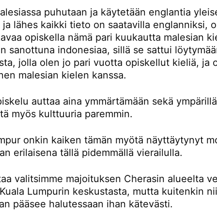
lesiassa puhutaan ja käytetään englantia yleis
a ja lähes kaikki tieto on saatavilla englanniksi,
avaa opiskella nämä pari kuukautta malesian kie
 sanottuna indonesiaa, sillä se sattui löytymä
ta, jolla olen jo pari vuotta opiskellut kieliä, ja
nen malesian kielen kanssa.
piskelu auttaa aina ymmärtämään sekä ympärillä
ttä myös kulttuuria paremmin.
mpur onkin kaiken tämän myötä näyttäytynyt m
an erilaisena tällä pidemmällä vierailulla.
taa valitsimme majoituksen Cherasin alueelta ve
Kuala Lumpurin keskustasta, mutta kuitenkin nii
an pääsee halutessaan ihan kätevästi.