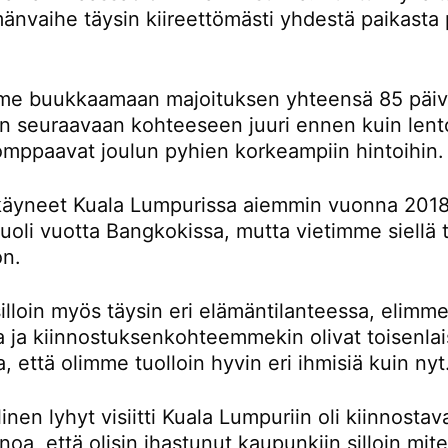
änvaihe täysin kiireettömästi yhdestä paikasta 
e buukkaamaan majoituksen yhteensä 85 päivä
än seuraavaan kohteeseen juuri ennen kuin lent
omppaavat joulun pyhien korkeampiin hintoihin.
äyneet Kuala Lumpurissa aiemmin vuonna 2018
oli vuotta Bangkokissa, mutta vietimme siellä t
on.
lloin myös täysin eri elämäntilanteessa, elimme
la ja kiinnostuksenkohteemmekin olivat toisenlai
a, että olimme tuolloin hyvin eri ihmisiä kuin nyt
inen lyhyt visiitti Kuala Lumpuriin oli kiinnostav
noa, että olisin ihastunut kaupunkiin silloin mi