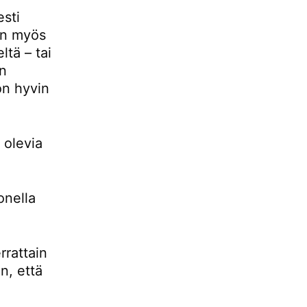
esti
 on myös
ltä – tai
än
 on hyvin
 olevia
onella
rrattain
n, että