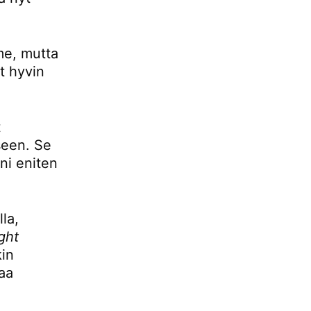
mme, mutta
t hyvin
t
seen. Se
ani eniten
la,
ight
kin
aa