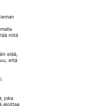
hieman
malla
ää niitä
äin elää,
uu, että
ä
r,
joka
 aloittaa