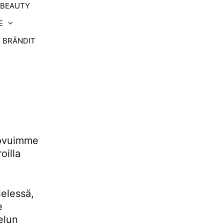
-BEAUTY
E
BRÄNDIT
uovuimme
oilla
ielessä,
e
elun