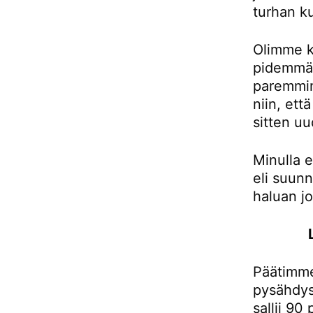
turhan ku
Olimme k
pidemmän
paremmin
niin, et
sitten uu
Minulla e
eli suunn
haluan j
Päätimme
pysähdys
sallii 90