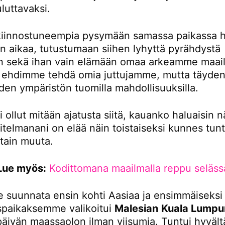
luttavaksi.
iinnostuneempia pysymään samassa paikassa 
 aikaa, tutustumaan siihen lyhyttä pyrähdystä
 sekä ihan vain elämään omaa arkeamme maail
tä ehdimme tehdä omia juttujamme, mutta täydent
den ympäristön tuomilla mahdollisuuksilla.
i ollut mitään ajatusta siitä, kauanko haluaisin n
itelmanani on elää näin toistaiseksi kunnes tunt
otain muuta.
Lue myös:
Kodittomana maailmalla reppu seläss
 suunnata ensin kohti Aasiaa ja ensimmäiseksi
paikaksemme valikoitui
Malesian
Kuala Lumpu
 päivän maassaolon ilman viisumia. Tuntui hyvältä