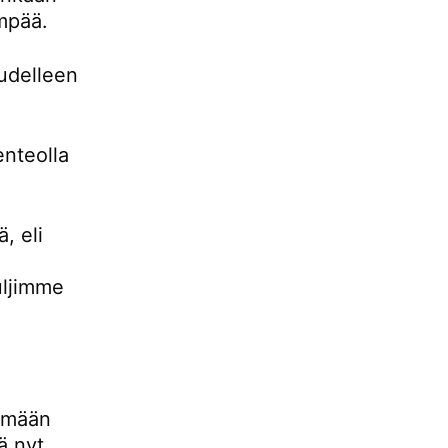
empää.
udelleen
enteolla
, eli
uljimme
lemään
ä nyt