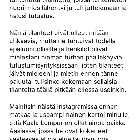
nuori mies lähentyi ja tuli juttelemaan ja
halusi tutustua.
Nämä tilanteet eivät olleet mitään
uhkaavia, mutta ne tuntuivat todella
epäluonnollisilta ja henkilöt olivat
mielestäni hieman turhan päällekäyviä
tutustumisyrityksissään, joten tilanteet
jäivät mieleeni ja mietin ennen tänne
paluuta, tulisinko kokemaan sellaisia
tilanteita täällä pitkään ollessa useinkin.
Mainitsin näistä Instagramissa ennen
matkaa ja useampi nainen kertoi minulle,
että Kuala Lumpur on ollut ainoa paikka
Aasiassa, jossa he ovat kokeneet
vastaavaa ahdistelua tai ihan jopa