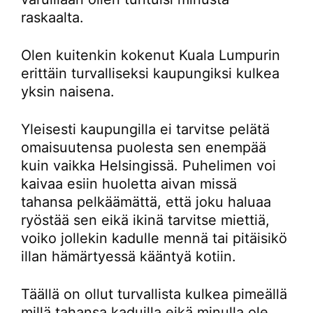
raskaalta.
Olen kuitenkin kokenut Kuala Lumpurin
erittäin turvalliseksi kaupungiksi kulkea
yksin naisena.
Yleisesti kaupungilla ei tarvitse pelätä
omaisuutensa puolesta sen enempää
kuin vaikka Helsingissä. Puhelimen voi
kaivaa esiin huoletta aivan missä
tahansa pelkäämättä, että joku haluaa
ryöstää sen eikä ikinä tarvitse miettiä,
voiko jollekin kadulle mennä tai pitäisikö
illan hämärtyessä kääntyä kotiin.
Täällä on ollut turvallista kulkea pimeällä
millä tahansa kaduilla eikä minulla ole