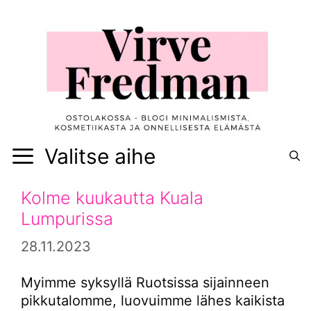
Siirry
sisältöön
Valitse aihe
Kolme kuukautta Kuala
Lumpurissa
28.11.2023
Myimme syksyllä Ruotsissa sijainneen
pikkutalomme, luovuimme lähes kaikista