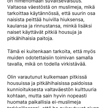
on nimenomaan suvaitsevaisuus.
Valtaosa väestöstä on muslimeja, mikä
tarkoittaa käytännössä, että suurin osa
naisista peittää huivilla hiuksensa,
kaulansa ja rinnustansa, minkä lisäksi
naiset käyttävät pitkiä housuja ja
pitkähihaisia paitoja.
Tämä ei kuitenkaan tarkoita, että myös
muiden odotettaisiin toimivan samalla
tavalla, mikä on todella virkistävää.
Olin varautunut kulkemaan pitkissä
housuissa ja pitkähihaisissa paidoissa
kunnioituksesta valtaväestön kulttuuria
kohtaan, mutta sain hyvin nopeasti
huomata paikallisia ei-muslimeja