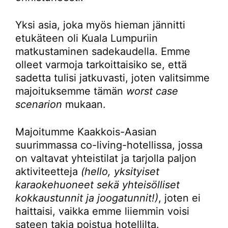
Yksi asia, joka myös hieman jännitti
etukäteen oli Kuala Lumpuriin
matkustaminen sadekaudella. Emme
olleet varmoja tarkoittaisiko se, että
sadetta tulisi jatkuvasti, joten valitsimme
majoituksemme tämän
worst case
scenarion
mukaan.
Majoitumme Kaakkois-Aasian
suurimmassa co-living-hotellissa, jossa
on valtavat yhteistilat ja tarjolla paljon
aktiviteetteja
(hello, yksityiset
karaokehuoneet sekä yhteisölliset
kokkaustunnit ja joogatunnit!)
, joten ei
haittaisi, vaikka emme liiemmin voisi
sateen takia poistua hotellilta.