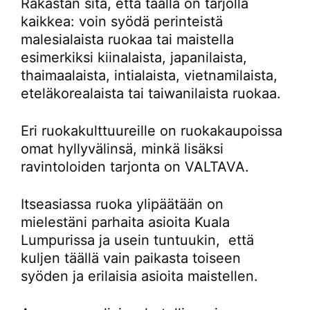
Rakastan sitä, että täällä on tarjolla
kaikkea: voin syödä perinteistä
malesialaista ruokaa tai maistella
esimerkiksi kiinalaista, japanilaista,
thaimaalaista, intialaista, vietnamilaista,
eteläkorealaista tai taiwanilaista ruokaa.
Eri ruokakulttuureille on ruokakaupoissa
omat hyllyvälinsä, minkä lisäksi
ravintoloiden tarjonta on VALTAVA.
Itseasiassa ruoka ylipäätään on
mielestäni parhaita asioita Kuala
Lumpurissa ja usein tuntuukin, että
kuljen täällä vain paikasta toiseen
syöden ja erilaisia asioita maistellen.