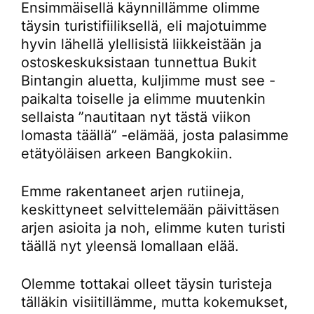
Ensimmäisellä käynnillämme olimme
täysin turistifiiliksellä, eli majotuimme
hyvin lähellä ylellisistä liikkeistään ja
ostoskeskuksistaan tunnettua Bukit
Bintangin aluetta, kuljimme must see -
paikalta toiselle ja elimme muutenkin
sellaista ”nautitaan nyt tästä viikon
lomasta täällä” -elämää, josta palasimme
etätyöläisen arkeen Bangkokiin.
Emme rakentaneet arjen rutiineja,
keskittyneet selvittelemään päivittäsen
arjen asioita ja noh, elimme kuten turisti
täällä nyt yleensä lomallaan elää.
Olemme tottakai olleet täysin turisteja
tälläkin visiitillämme, mutta kokemukset,