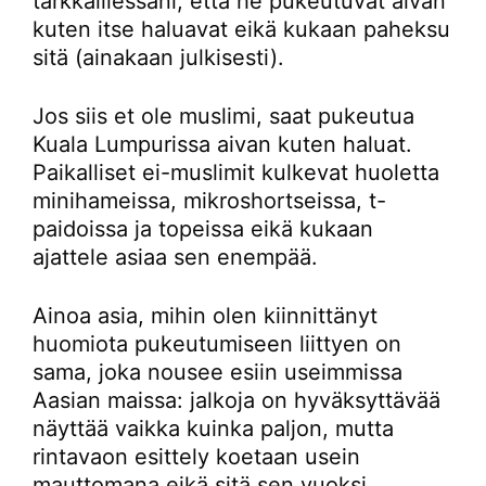
tarkkaillessani, että he pukeutuvat aivan
kuten itse haluavat eikä kukaan paheksu
sitä (ainakaan julkisesti).
Jos siis et ole muslimi, saat pukeutua
Kuala Lumpurissa aivan kuten haluat.
Paikalliset ei-muslimit kulkevat huoletta
minihameissa, mikroshortseissa, t-
paidoissa ja topeissa eikä kukaan
ajattele asiaa sen enempää.
Ainoa asia, mihin olen kiinnittänyt
huomiota pukeutumiseen liittyen on
sama, joka nousee esiin useimmissa
Aasian maissa: jalkoja on hyväksyttävää
näyttää vaikka kuinka paljon, mutta
rintavaon esittely koetaan usein
mauttomana eikä sitä sen vuoksi