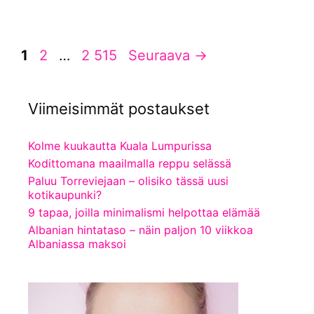
Sivu
Sivu
Sivu
1
2
…
2 515
Seuraava
→
Viimeisimmät postaukset
Kolme kuukautta Kuala Lumpurissa
Kodittomana maailmalla reppu selässä
Paluu Torreviejaan – olisiko tässä uusi
kotikaupunki?
9 tapaa, joilla minimalismi helpottaa elämää
Albanian hintataso – näin paljon 10 viikkoa
Albaniassa maksoi