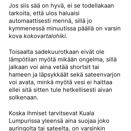
Jos siis sää on hyvä, ei se todellakaan
tarkoita, että ulos haluaisi
automaattisesti mennä, sillä jo
kymmenessä minuutissa päällä on varsin
kova
kokovartalohiki.
Toisaalta sadekuurotkaan eivät ole
lämpötilan myötä mikään ongelma, sillä
jalkaan voi aina vetää shortsit tai
hameen ja läpsykkäät sekä sateenvarjon
voi avata, minkä myötä vesi ei haittaa
ellei sitä sitten tule hetkellisesti aivan
solkenaan.
Koska ihmiset tarvitsevat Kuala
Lumpurissa yleensä aina suojaa joko
auringolta tai sateelta, on varsinkin