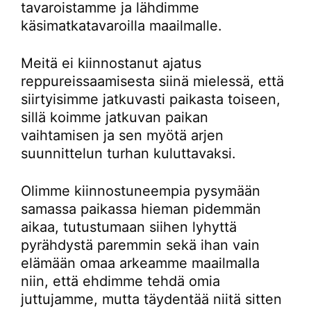
tavaroistamme ja lähdimme
käsimatkatavaroilla maailmalle.
Meitä ei kiinnostanut ajatus
reppureissaamisesta siinä mielessä, että
siirtyisimme jatkuvasti paikasta toiseen,
sillä koimme jatkuvan paikan
vaihtamisen ja sen myötä arjen
suunnittelun turhan kuluttavaksi.
Olimme kiinnostuneempia pysymään
samassa paikassa hieman pidemmän
aikaa, tutustumaan siihen lyhyttä
pyrähdystä paremmin sekä ihan vain
elämään omaa arkeamme maailmalla
niin, että ehdimme tehdä omia
juttujamme, mutta täydentää niitä sitten