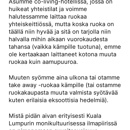
Asumme co-living-hotellissa, jossa on
huikeat yhteistilat ja voimme
halutessamme laittaa ruokaa
yhteiskeittiössä, mutta koska ruoka on
täällä niin hyvää ja sitä on tarjolla niin
halvalla mihin aikaan vuorokaudesta
tahansa (vaikka kämpille tuotuna), emme
ole kertaakaan laittaneet kotona muuta
ruokaa kuin aamupuuroa.
Muuten syömme aina ulkona tai otamme
take away -ruokaa kämpille (tai ostamme
ruokakaupasta muuta valmista syötävää
kuten erilaisia eksoottisia hedelmiä).
Mistä pidän aivan erityisesti Kuala
Lumpurin monikultuurisessa ilmapiirissä