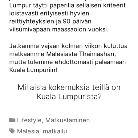
Lumpur täytti paperilla sellaisen kriteerit
loistavasti erityisesti hyvien
reittiyhteyksien ja 90 päivän
viisumivapaan maassaolon vuoksi.
Jatkamme vajaan kolmen viikon kuluttua
matkaamme Malesiasta Thaimaahan,
mutta tulemme ehdottomasti palaamaan
Kuala Lumpuriin!
Millaisia kokemuksia teillä on
Kuala Lumpurista?
Kategoriat
Lifestyle
,
Matkustaminen
Avainsanat
Malesia
,
matkailu