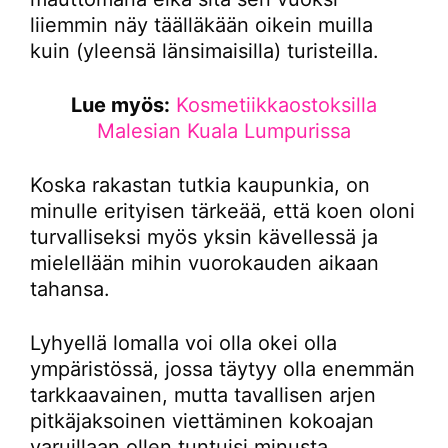
liiemmin näy täälläkään oikein muilla
kuin (yleensä länsimaisilla) turisteilla.
Lue myös:
Kosmetiikkaostoksilla
Malesian Kuala Lumpurissa
Koska rakastan tutkia kaupunkia, on
minulle erityisen tärkeää, että koen oloni
turvalliseksi myös yksin kävellessä ja
mielellään mihin vuorokauden aikaan
tahansa.
Lyhyellä lomalla voi olla okei olla
ympäristössä, jossa täytyy olla enemmän
tarkkaavainen, mutta tavallisen arjen
pitkäjaksoinen viettäminen kokoajan
varuillaan ollen tuntuisi minusta