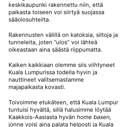
keskikaupunki rakennettu niin, että
paikasta toiseen voi siirtyä suojassa
sääolosuhteilta.
Rakennusten välillä on katoksia, siltoja ja
tunneleita, joten ”ulos” voi lähteä
oikeastaan aina säästä riippumatta.
Kaiken kaikkiaan olemme siis viihtyneet
Kuala Lumpurissa todella hyvin ja
nauttineet valitsemastamme
majapaikasta kovasti.
Toivoimme etukäteen, että Kuala Lumpur
tuntuisi hyvältä, sillä halusimme löytää
Kaakkois-Aasiasta hyvän
home basen,
jonne voisi aina palata helposti ja Kuala