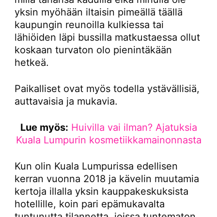
yksin myöhään iltaisin pimeällä täällä
kaupungin reunoilla kulkiessa tai
lähiöiden läpi bussilla matkustaessa ollut
koskaan turvaton olo pienintäkään
hetkeä.
Paikalliset ovat myös todella ystävällisiä,
auttavaisia ja mukavia.
Lue myös:
Huivilla vai ilman? Ajatuksia
Kuala Lumpurin kosmetiikkamainonnasta
Kun olin Kuala Lumpurissa edellisen
kerran vuonna 2018 ja kävelin muutamia
kertoja illalla yksin kauppakeskuksista
hotellille, koin pari epämukavalta
tuntunutta tilannetta, joissa tuntematon