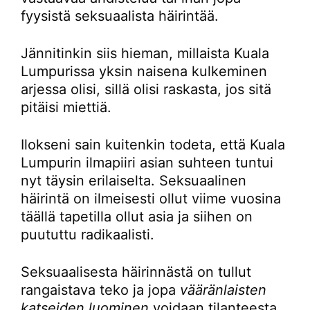
fyysistä seksuaalista häirintää.
Jännitinkin siis hieman, millaista Kuala
Lumpurissa yksin naisena kulkeminen
arjessa olisi, sillä olisi raskasta, jos sitä
pitäisi miettiä.
Ilokseni sain kuitenkin todeta, että Kuala
Lumpurin ilmapiiri asian suhteen tuntui
nyt täysin erilaiselta. Seksuaalinen
häirintä on ilmeisesti ollut viime vuosina
täällä tapetilla ollut asia ja siihen on
puututtu radikaalisti.
Seksuaalisesta häirinnästä on tullut
rangaistava teko ja jopa
vääränlaisten
katseiden luominen
voidaan tilanteesta