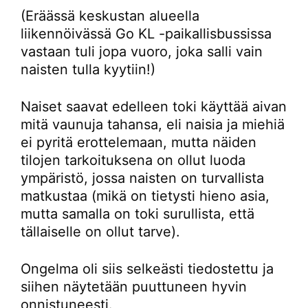
(Eräässä keskustan alueella
liikennöivässä Go KL -paikallisbussissa
vastaan tuli jopa vuoro, joka salli vain
naisten tulla kyytiin!)
Naiset saavat edelleen toki käyttää aivan
mitä vaunuja tahansa, eli naisia ja miehiä
ei pyritä erottelemaan, mutta näiden
tilojen tarkoituksena on ollut luoda
ympäristö, jossa naisten on turvallista
matkustaa (mikä on tietysti hieno asia,
mutta samalla on toki surullista, että
tällaiselle on ollut tarve).
Ongelma oli siis selkeästi tiedostettu ja
siihen näytetään puuttuneen hyvin
onnistuneesti.