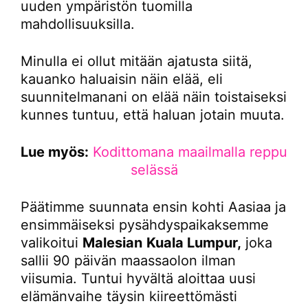
uuden ympäristön tuomilla
mahdollisuuksilla.
Minulla ei ollut mitään ajatusta siitä,
kauanko haluaisin näin elää, eli
suunnitelmanani on elää näin toistaiseksi
kunnes tuntuu, että haluan jotain muuta.
Lue myös:
Kodittomana maailmalla reppu
selässä
Päätimme suunnata ensin kohti Aasiaa ja
ensimmäiseksi pysähdyspaikaksemme
valikoitui
Malesian
Kuala Lumpur,
joka
sallii 90 päivän maassaolon ilman
viisumia. Tuntui hyvältä aloittaa uusi
elämänvaihe täysin kiireettömästi